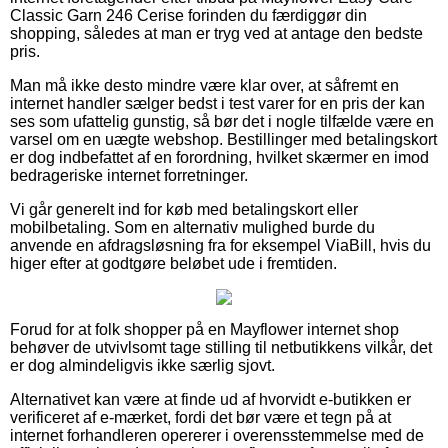
Classic Garn 246 Cerise forinden du færdiggør din
shopping, således at man er tryg ved at antage den bedste
pris.
Man må ikke desto mindre være klar over, at såfremt en
internet handler sælger bedst i test varer for en pris der kan
ses som ufattelig gunstig, så bør det i nogle tilfælde være en
varsel om en uægte webshop. Bestillinger med betalingskort
er dog indbefattet af en forordning, hvilket skærmer en imod
bedrageriske internet forretninger.
Vi går generelt ind for køb med betalingskort eller
mobilbetaling. Som en alternativ mulighed burde du
anvende en afdragsløsning fra for eksempel ViaBill, hvis du
higer efter at godtgøre beløbet ude i fremtiden.
Forud for at folk shopper på en Mayflower internet shop
behøver de utvivlsomt tage stilling til netbutikkens vilkår, det
er dog almindeligvis ikke særlig sjovt.
Alternativet kan være at finde ud af hvorvidt e-butikken er
verificeret af e-mærket, fordi det bør være et tegn på at
internet forhandleren opererer i overensstemmelse med de