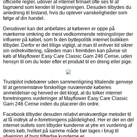
officielle regler, udover at internet firmaet ofte ses til af
fagmænd som kender til lovgivningen. Desuden tilbydes du
anledning til bistand, hvis du oplever vanskeligheder som
følge af din handel.
Derudover kan det anbefales at køberen er oppe på
mærkerne omkring de mest vedkommende retningslinjer der
influerer på købet, som fx den byttepolitik internet butikken
tilbyder. Derfor er det tillige vigtigt, at man til enhver tid sikrer
sin ordrekvittering, således man i fremtiden kan påvise sit
køb af Mayflower Easy Care Classic Garn 246 Cerise, uden
hensyn til om du leder efter et produkt til en dreng eller pige.
Trustpilot indebærer uden sammenligning tiltalende genveje
til at gennemstøve forskellige nuværende køberes
anmeldelser og herved er det klogt, at du tolker internet
forretningens vurderinger af Mayflower Easy Care Classic
Garn 246 Cerise inden du placerer din ordre.
Facebook tilbyder desuden relativt ønskværdige metoder til
at få indtryk af e-forretningens pålidelighed. Her er der en del
internet outlets som tilbyder kunderne at ytre en vurdering af
deres køb, hvilket på samme måde bør tages i brug til
afvejning af hvor tilfredse kunderne er.