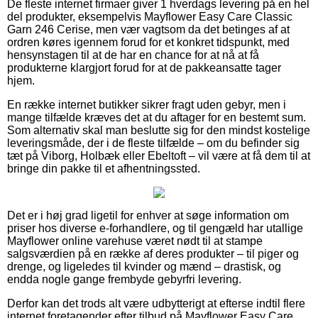
De fleste internet firmaer giver 1 hverdags levering på en hel
del produkter, eksempelvis Mayflower Easy Care Classic
Garn 246 Cerise, men vær vagtsom da det betinges af at
ordren køres igennem forud for et konkret tidspunkt, med
hensynstagen til at de har en chance for at nå at få
produkterne klargjort forud for at de pakkeansatte tager
hjem.
En række internet butikker sikrer fragt uden gebyr, men i
mange tilfælde kræves det at du aftager for en bestemt sum.
Som alternativ skal man beslutte sig for den mindst kostelige
leveringsmåde, der i de fleste tilfælde – om du befinder sig
tæt på Viborg, Holbæk eller Ebeltoft – vil være at få dem til at
bringe din pakke til et afhentningssted.
Det er i høj grad ligetil for enhver at søge information om
priser hos diverse e-forhandlere, og til gengæld har utallige
Mayflower online varehuse været nødt til at stampe
salgsværdien på en række af deres produkter – til piger og
drenge, og ligeledes til kvinder og mænd – drastisk, og
endda nogle gange frembyde gebyrfri levering.
Derfor kan det trods alt være udbytterigt at efterse indtil flere
internet foretagender efter tilbud på Mayflower Easy Care