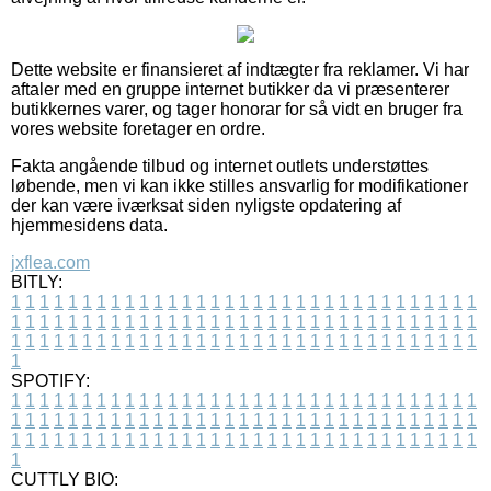
Dette website er finansieret af indtægter fra reklamer. Vi har
aftaler med en gruppe internet butikker da vi præsenterer
butikkernes varer, og tager honorar for så vidt en bruger fra
vores website foretager en ordre.
Fakta angående tilbud og internet outlets understøttes
løbende, men vi kan ikke stilles ansvarlig for modifikationer
der kan være iværksat siden nyligste opdatering af
hjemmesidens data.
jxflea.com
BITLY:
1
1
1
1
1
1
1
1
1
1
1
1
1
1
1
1
1
1
1
1
1
1
1
1
1
1
1
1
1
1
1
1
1
1
1
1
1
1
1
1
1
1
1
1
1
1
1
1
1
1
1
1
1
1
1
1
1
1
1
1
1
1
1
1
1
1
1
1
1
1
1
1
1
1
1
1
1
1
1
1
1
1
1
1
1
1
1
1
1
1
1
1
1
1
1
1
1
1
1
1
SPOTIFY:
1
1
1
1
1
1
1
1
1
1
1
1
1
1
1
1
1
1
1
1
1
1
1
1
1
1
1
1
1
1
1
1
1
1
1
1
1
1
1
1
1
1
1
1
1
1
1
1
1
1
1
1
1
1
1
1
1
1
1
1
1
1
1
1
1
1
1
1
1
1
1
1
1
1
1
1
1
1
1
1
1
1
1
1
1
1
1
1
1
1
1
1
1
1
1
1
1
1
1
1
CUTTLY BIO: