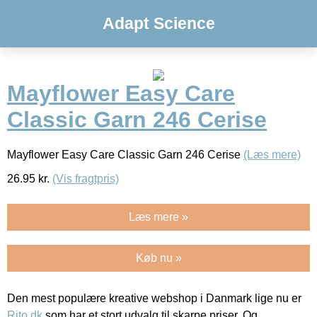
Adapt Science
Mayflower Easy Care
Classic Garn 246 Cerise
Mayflower Easy Care Classic Garn 246 Cerise
(Læs mere)
26.95
kr.
(Vis fragtpris)
Læs mere »
Køb nu »
Den mest populære kreative webshop i Danmark lige nu er
Rito.dk
som har et stort udvalg til skarpe priser. Og