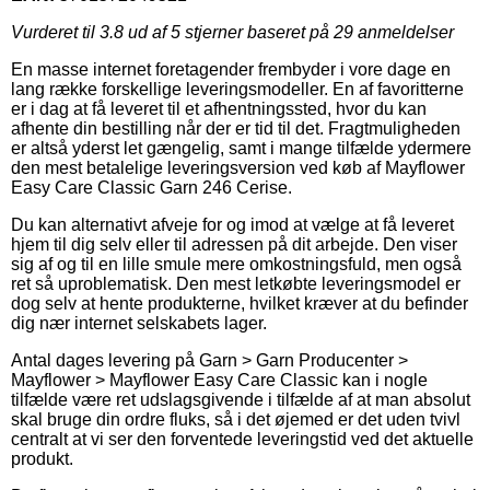
Vurderet til
3.8
ud af 5 stjerner baseret på
29
anmeldelser
En masse internet foretagender frembyder i vore dage en
lang række forskellige leveringsmodeller. En af favoritterne
er i dag at få leveret til et afhentningssted, hvor du kan
afhente din bestilling når der er tid til det. Fragtmuligheden
er altså yderst let gængelig, samt i mange tilfælde ydermere
den mest betalelige leveringsversion ved køb af Mayflower
Easy Care Classic Garn 246 Cerise.
Du kan alternativt afveje for og imod at vælge at få leveret
hjem til dig selv eller til adressen på dit arbejde. Den viser
sig af og til en lille smule mere omkostningsfuld, men også
ret så uproblematisk. Den mest letkøbte leveringsmodel er
dog selv at hente produkterne, hvilket kræver at du befinder
dig nær internet selskabets lager.
Antal dages levering på Garn > Garn Producenter >
Mayflower > Mayflower Easy Care Classic kan i nogle
tilfælde være ret udslagsgivende i tilfælde af at man absolut
skal bruge din ordre fluks, så i det øjemed er det uden tvivl
centralt at vi ser den forventede leveringstid ved det aktuelle
produkt.