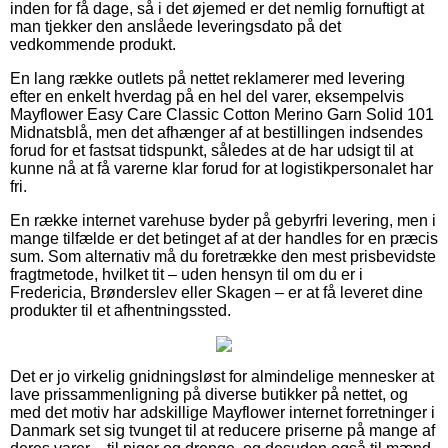
inden for få dage, så i det øjemed er det nemlig fornuftigt at
man tjekker den anslåede leveringsdato på det
vedkommende produkt.
En lang række outlets på nettet reklamerer med levering
efter en enkelt hverdag på en hel del varer, eksempelvis
Mayflower Easy Care Classic Cotton Merino Garn Solid 101
Midnatsblå, men det afhænger af at bestillingen indsendes
forud for et fastsat tidspunkt, således at de har udsigt til at
kunne nå at få varerne klar forud for at logistikpersonalet har
fri.
En række internet varehuse byder på gebyrfri levering, men i
mange tilfælde er det betinget af at der handles for en præcis
sum. Som alternativ må du foretrække den mest prisbevidste
fragtmetode, hvilket tit – uden hensyn til om du er i
Fredericia, Brønderslev eller Skagen – er at få leveret dine
produkter til et afhentningssted.
Det er jo virkelig gnidningsløst for almindelige mennesker at
lave prissammenligning på diverse butikker på nettet, og
med det motiv har adskillige Mayflower internet forretninger i
Danmark set sig tvunget til at reducere priserne på mange af