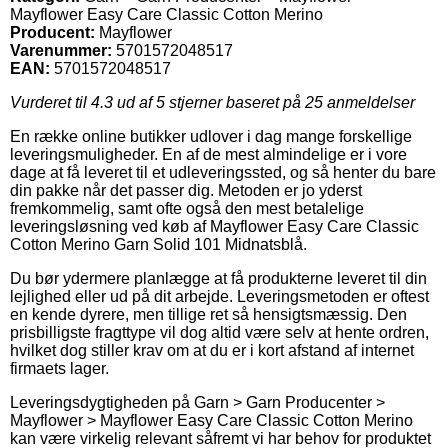
Mayflower Easy Care Classic Cotton Merino
Producent:
Mayflower
Varenummer:
5701572048517
EAN:
5701572048517
Vurderet til
4.3
ud af 5 stjerner baseret på
25
anmeldelser
En række online butikker udlover i dag mange forskellige
leveringsmuligheder. En af de mest almindelige er i vore
dage at få leveret til et udleveringssted, og så henter du bare
din pakke når det passer dig. Metoden er jo yderst
fremkommelig, samt ofte også den mest betalelige
leveringsløsning ved køb af Mayflower Easy Care Classic
Cotton Merino Garn Solid 101 Midnatsblå.
Du bør ydermere planlægge at få produkterne leveret til din
lejlighed eller ud på dit arbejde. Leveringsmetoden er oftest
en kende dyrere, men tillige ret så hensigtsmæssig. Den
prisbilligste fragttype vil dog altid være selv at hente ordren,
hvilket dog stiller krav om at du er i kort afstand af internet
firmaets lager.
Leveringsdygtigheden på Garn > Garn Producenter >
Mayflower > Mayflower Easy Care Classic Cotton Merino
kan være virkelig relevant såfremt vi har behov for produktet