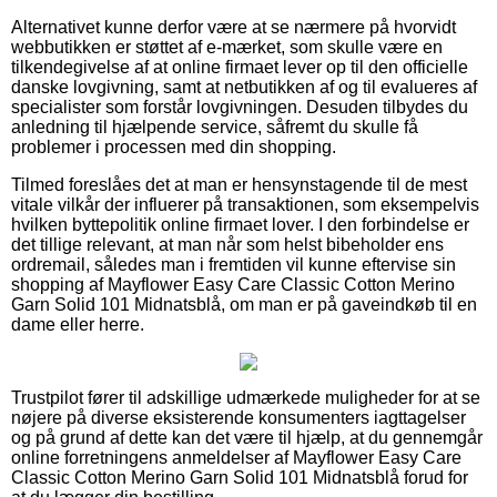
Alternativet kunne derfor være at se nærmere på hvorvidt
webbutikken er støttet af e-mærket, som skulle være en
tilkendegivelse af at online firmaet lever op til den officielle
danske lovgivning, samt at netbutikken af og til evalueres af
specialister som forstår lovgivningen. Desuden tilbydes du
anledning til hjælpende service, såfremt du skulle få
problemer i processen med din shopping.
Tilmed foreslåes det at man er hensynstagende til de mest
vitale vilkår der influerer på transaktionen, som eksempelvis
hvilken byttepolitik online firmaet lover. I den forbindelse er
det tillige relevant, at man når som helst bibeholder ens
ordremail, således man i fremtiden vil kunne eftervise sin
shopping af Mayflower Easy Care Classic Cotton Merino
Garn Solid 101 Midnatsblå, om man er på gaveindkøb til en
dame eller herre.
Trustpilot fører til adskillige udmærkede muligheder for at se
nøjere på diverse eksisterende konsumenters iagttagelser
og på grund af dette kan det være til hjælp, at du gennemgår
online forretningens anmeldelser af Mayflower Easy Care
Classic Cotton Merino Garn Solid 101 Midnatsblå forud for