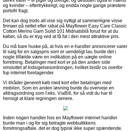
deres varer – til piger og drenge, og desuden også til mænd
og kvinder – eftertrykkeligt, og endda nogle gange præstere
portofri fragt.
Det kan dog trods alt vise sig nyttigt at sammenligne visse
firmaer på nettet efter rabat på Mayflower Easy Care Classic
Cotton Merino Garn Solid 101 Midnatsblå forud for at du
køber, så du er tryg ved at få fat i den mest attraktive pris.
Du må bare huske på, at hvis en e-handler annoncerer varer
til salg for en salgspris som er uendeligt lav, burde det i
nogle tilfælde være en indikation på en uægte online
forretning. Betalinger med kort er på den anden side
omsluttet af Indsigelsesordningen, hvilket bistår os overfor
fup internet foretagender.
Vi tilråder generelt køb med kort eller betalinger med
mobilen. Som en anden løsning burde du overveje en
afdragsordning som f.eks. ViaBill, for så vidt du har til
hensigt at klare regningen senere.
Inden nogen handler hos en Mayflower internet handler
burde man i og for sig betragte webbutikkens
forretningsaftale, det er dog typisk ikke super spændende.