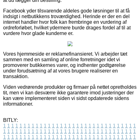
at du lægger din bestilling.
Facebook yder tilsvarende aldeles gode løsninger til at få
indsigt i netbutikkens troværdighed. Herinde er der en del
internet handler hvor folk kan frembringe en vurdering af
ordreforløbet, hvilket ydermere burde drages fordel af til at
vurdere hvor glade kunderne er.
Vores hjemmeside er reklamefinansieret. Vi arbejder tæt
sammen med en samling af online forretninger idet vi
promoverer butikkernes varer, og indhenter godtgørelse
under forudsætning af at vores brugere realiserer en
transaktion.
Viden vedrørende produkter og firmaer på nettet opretholdes
tit, men vi kan desværre ikke garantere imod justeringer der
kan være implementeret siden vi sidst opdaterede sidens
informationer.
BITLY:
1
1
1
1
1
1
1
1
1
1
1
1
1
1
1
1
1
1
1
1
1
1
1
1
1
1
1
1
1
1
1
1
1
1
1
1
1
1
1
1
1
1
1
1
1
1
1
1
1
1
1
1
1
1
1
1
1
1
1
1
1
1
1
1
1
1
1
1
1
1
1
1
1
1
1
1
1
1
1
1
1
1
1
1
1
1
1
1
1
1
1
1
1
1
1
1
1
1
1