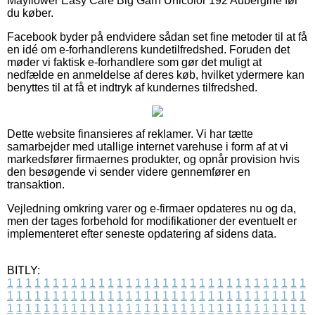
Mayflower Easy Care Big Garn Unicolor 192 Aubergine før
du køber.
Facebook byder på endvidere sådan set fine metoder til at få
en idé om e-forhandlerens kundetilfredshed. Foruden det
møder vi faktisk e-forhandlere som gør det muligt at
nedfælde en anmeldelse af deres køb, hvilket ydermere kan
benyttes til at få et indtryk af kundernes tilfredshed.
Dette website finansieres af reklamer. Vi har tætte
samarbejder med utallige internet varehuse i form af at vi
markedsfører firmaernes produkter, og opnår provision hvis
den besøgende vi sender videre gennemfører en
transaktion.
Vejledning omkring varer og e-firmaer opdateres nu og da,
men der tages forbehold for modifikationer der eventuelt er
implementeret efter seneste opdatering af sidens data.
BITLY:
1
1
1
1
1
1
1
1
1
1
1
1
1
1
1
1
1
1
1
1
1
1
1
1
1
1
1
1
1
1
1
1
1
1
1
1
1
1
1
1
1
1
1
1
1
1
1
1
1
1
1
1
1
1
1
1
1
1
1
1
1
1
1
1
1
1
1
1
1
1
1
1
1
1
1
1
1
1
1
1
1
1
1
1
1
1
1
1
1
1
1
1
1
1
1
1
1
1
1