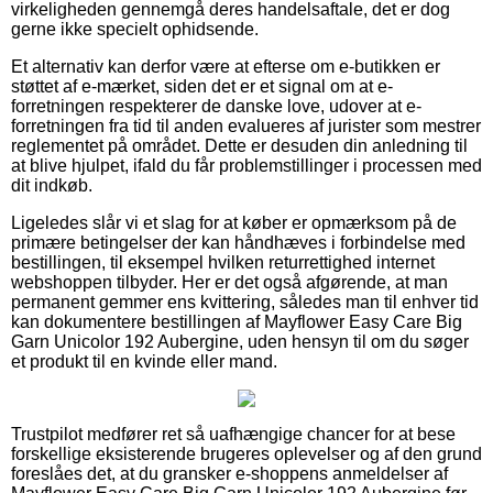
virkeligheden gennemgå deres handelsaftale, det er dog
gerne ikke specielt ophidsende.
Et alternativ kan derfor være at efterse om e-butikken er
støttet af e-mærket, siden det er et signal om at e-
forretningen respekterer de danske love, udover at e-
forretningen fra tid til anden evalueres af jurister som mestrer
reglementet på området. Dette er desuden din anledning til
at blive hjulpet, ifald du får problemstillinger i processen med
dit indkøb.
Ligeledes slår vi et slag for at køber er opmærksom på de
primære betingelser der kan håndhæves i forbindelse med
bestillingen, til eksempel hvilken returrettighed internet
webshoppen tilbyder. Her er det også afgørende, at man
permanent gemmer ens kvittering, således man til enhver tid
kan dokumentere bestillingen af Mayflower Easy Care Big
Garn Unicolor 192 Aubergine, uden hensyn til om du søger
et produkt til en kvinde eller mand.
Trustpilot medfører ret så uafhængige chancer for at bese
forskellige eksisterende brugeres oplevelser og af den grund
foreslåes det, at du gransker e-shoppens anmeldelser af