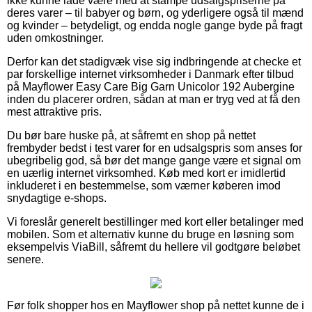
ikke kunne lade være med at stampe udsalgspriserne på
deres varer – til babyer og børn, og yderligere også til mænd
og kvinder – betydeligt, og endda nogle gange byde på fragt
uden omkostninger.
Derfor kan det stadigvæk vise sig indbringende at checke et
par forskellige internet virksomheder i Danmark efter tilbud
på Mayflower Easy Care Big Garn Unicolor 192 Aubergine
inden du placerer ordren, sådan at man er tryg ved at få den
mest attraktive pris.
Du bør bare huske på, at såfremt en shop på nettet
frembyder bedst i test varer for en udsalgspris som anses for
ubegribelig god, så bør det mange gange være et signal om
en uærlig internet virksomhed. Køb med kort er imidlertid
inkluderet i en bestemmelse, som værner køberen imod
snydagtige e-shops.
Vi foreslår generelt bestillinger med kort eller betalinger med
mobilen. Som et alternativ kunne du bruge en løsning som
eksempelvis ViaBill, såfremt du hellere vil godtgøre beløbet
senere.
Før folk shopper hos en Mayflower shop på nettet kunne de i