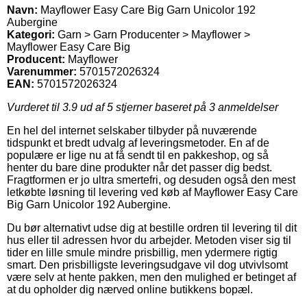
Navn:
Mayflower Easy Care Big Garn Unicolor 192
Aubergine
Kategori:
Garn > Garn Producenter > Mayflower >
Mayflower Easy Care Big
Producent:
Mayflower
Varenummer:
5701572026324
EAN:
5701572026324
Vurderet til
3.9
ud af 5 stjerner baseret på
3
anmeldelser
En hel del internet selskaber tilbyder på nuværende
tidspunkt et bredt udvalg af leveringsmetoder. En af de
populære er lige nu at få sendt til en pakkeshop, og så
henter du bare dine produkter når det passer dig bedst.
Fragtformen er jo ultra smertefri, og desuden også den mest
letkøbte løsning til levering ved køb af Mayflower Easy Care
Big Garn Unicolor 192 Aubergine.
Du bør alternativt udse dig at bestille ordren til levering til dit
hus eller til adressen hvor du arbejder. Metoden viser sig til
tider en lille smule mindre prisbillig, men ydermere rigtig
smart. Den prisbilligste leveringsudgave vil dog utvivlsomt
være selv at hente pakken, men den mulighed er betinget af
at du opholder dig nærved online butikkens bopæl.