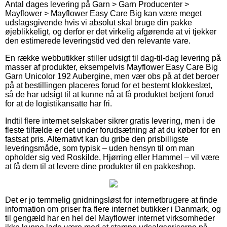
Antal dages levering på Garn > Garn Producenter >
Mayflower > Mayflower Easy Care Big kan være meget
udslagsgivende hvis vi absolut skal bruge din pakke
øjeblikkeligt, og derfor er det virkelig afgørende at vi tjekker
den estimerede leveringstid ved den relevante vare.
En række webbutikker stiller udsigt til dag-til-dag levering på
masser af produkter, eksempelvis Mayflower Easy Care Big
Garn Unicolor 192 Aubergine, men vær obs på at det beroer
på at bestillingen placeres forud for et bestemt klokkeslæt,
så de har udsigt til at kunne nå at få produktet betjent forud
for at de logistikansatte har fri.
Indtil flere internet selskaber sikrer gratis levering, men i de
fleste tilfælde er det under forudsætning af at du køber for en
fastsat pris. Alternativt kan du gribe den prisbilligste
leveringsmåde, som typisk – uden hensyn til om man
opholder sig ved Roskilde, Hjørring eller Hammel – vil være
at få dem til at levere dine produkter til en pakkeshop.
Det er jo temmelig gnidningsløst for internetbrugere at finde
information om priser fra flere internet butikker i Danmark, og
til gengæld har en hel del Mayflower internet virksomheder