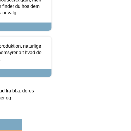
or finder du hos dem
es udvalg.
roduktion, naturlige
nemsyrer alt hvad de
.
 fra bl.a. deres
mer og