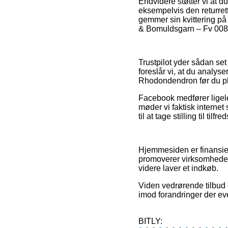
Endvidere støtter vi at 
eksempelvis den returrett
gemmer sin kvittering på
& Bomuldsgarn – Fv 008 
Trustpilot yder sådan se
foreslår vi, at du analy
Rhodondendron før du pl
Facebook medfører ligele
møder vi faktisk interne
til at tage stilling til ti
Hjemmesiden er finansier
promoverer virksomhedern
videre laver et indkøb.
Viden vedrørende tilbud o
imod forandringer der eve
BITLY: