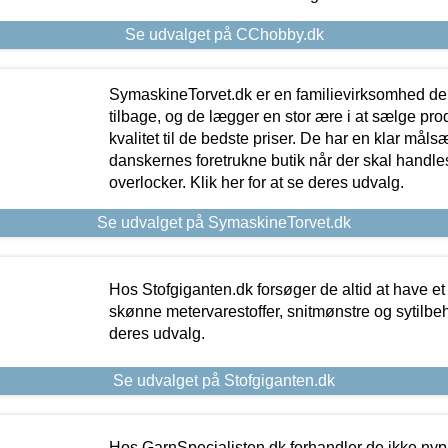
Se udvalget på CChobby.dk
SymaskineTorvet.dk er en familievirksomhed der
tilbage, og de lægger en stor ære i at sælge pro
kvalitet til de bedste priser. De har en klar mål
danskernes foretrukne butik når der skal handle
overlocker. Klik her for at se deres udvalg.
Se udvalget på SymaskineTorvet.dk
Hos Stofgiganten.dk forsøger de altid at have et
skønne metervarestoffer, snitmønstre og sytilbehø
deres udvalg.
Se udvalget på Stofgiganten.dk
Hos GarnSpecialisten.dk forhandler de ikke ny