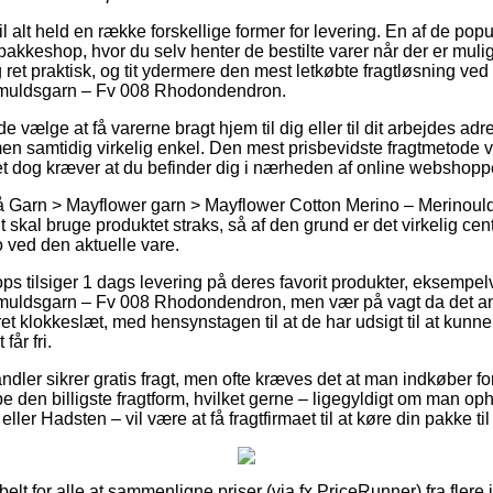
til alt held en række forskellige former for levering. En af de popu
akkeshop, hvor du selv henter de bestilte varer når der er mulig
 ret praktisk, og tit ydermere den mest letkøbte fragtløsning ve
omuldsgarn – Fv 008 Rhodondendron.
ælge at få varerne bragt hjem til dig eller til dit arbejdes adr
en samtidig virkelig enkel. Den mest prisbevidste fragtmetode vi
et dog kræver at du befinder dig i nærheden af online webshop
 Garn > Mayflower garn > Mayflower Cotton Merino – Merinould
t skal bruge produktet straks, så af den grund er det virkelig ce
 ved den aktuelle vare.
 tilsiger 1 dags levering på deres favorit produkter, eksempel
muldsgarn – Fv 008 Rhodondendron, men vær på vagt da det an
t klokkeslæt, med hensynstagen til at de har udsigt til at kunne 
får fri.
ndler sikrer gratis fragt, men ofte kræves det at man indkøber 
e den billigste fragtform, hvilket gerne – ligegyldigt om man oph
ler Hadsten – vil være at få fragtfirmaet til at køre din pakke t
ibelt for alle at sammenligne priser (via fx PriceRunner) fra flere 