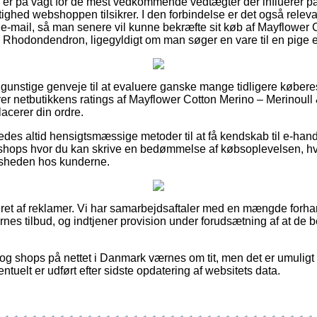
du er på vagt for de mest vedkommende vedtægter der influerer p
ighed webshoppen tilsikrer. I den forbindelse er det også relev
 e-mail, så man senere vil kunne bekræfte sit køb af Mayflower 
Rhodondendron, ligegyldigt om man søger en vare til en pige el
t gunstige genveje til at evaluere ganske mange tidligere køber
serer netbutikkens ratings af Mayflower Cotton Merino – Merinou
acerer din ordre.
des altid hensigtsmæssige metoder til at få kendskab til e-han
t shops hvor du kan skrive en bedømmelse af købsoplevelsen, hvil
lfredsheden hos kunderne.
et af reklamer. Vi har samarbejdsaftaler med en mængde forhand
es tilbud, og indtjener provision under forudsætning af at de
g shops på nettet i Danmark værnes om tit, men det er umuligt f
ntuelt er udført efter sidste opdatering af websitets data.