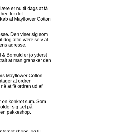
lære er nu til dags at få
hed for det.
d køb af Mayflower Cotton
esse. Den viser sig som
l dog altid være selv at
pens adresse.
 & Bomuld er jo yderst
ntralt at man gransker den
vis Mayflower Cotton
tager at ordren
nå at få ordren ud af
for en konkret sum. Som
older sig tæt på
il en pakkeshop.
internet shops, og til