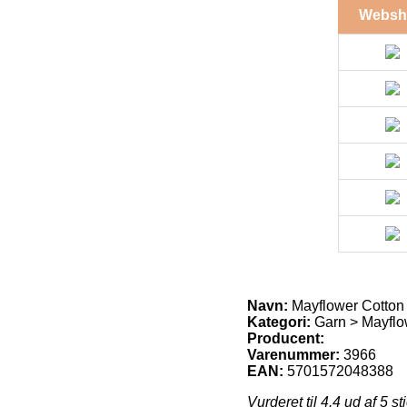
Websh
Navn:
Mayflower Cotton
Kategori:
Garn > Mayflo
Producent:
Varenummer:
3966
EAN:
5701572048388
Vurderet til
4.4
ud af 5 st