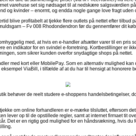
ernet varehuse set sig nødsaget til at nedskære salgsværdien på 
mænd og kvinder – enormt, og endda nogle gange love fragt uden
rtid blive profitabelt at tjekke flere outlets på nettet efter tilbu
uldsgarn – Fv 008 Rhodondendron før du gennemfører dit køb, s
omhyggelig med, at hvis en e-handler afsætter varer til en pris 
ære en indikator for en svindel e-forretning. Kortbestillinger er 
ningen, som sikrer kunden overfor snydagtige shops på nettet.
ndler med kort eller MobilePay. Som en alternativ mulighed kan 
 eksempel ViaBill, i tilfælde af at du har til hensigt at honorere b
utik behøver de reelt studere e-shoppens handelsbetingelser, do
 tjekke om online forhandleren er e-mærke tilsluttet, eftersom de
n lever op til de opstillede regler, samt at internet firmaet tit o
år. Det er en rigtig god mulighed for en håndsrækning, hvis du 
lling.