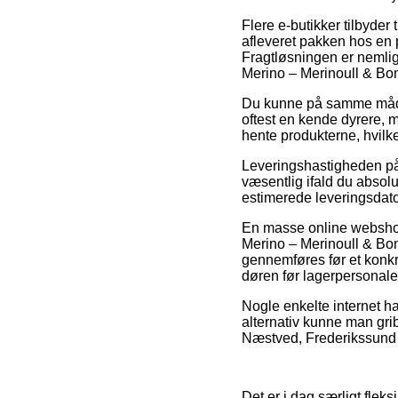
Flere e-butikker tilbyder 
afleveret pakken hos en p
Fragtløsningen er nemlig
Merino – Merinoull & B
Du kunne på samme måde v
oftest en kende dyrere, m
hente produkterne, hvilk
Leveringshastigheden på
væsentlig ifald du absolu
estimerede leveringsdato
En masse online webshops
Merino – Merinoull & Bo
gennemføres før et konkre
døren før lagerpersonalet 
Nogle enkelte internet ha
alternativ kunne man grib
Næstved, Frederikssund el
Det er i dag særligt fleks