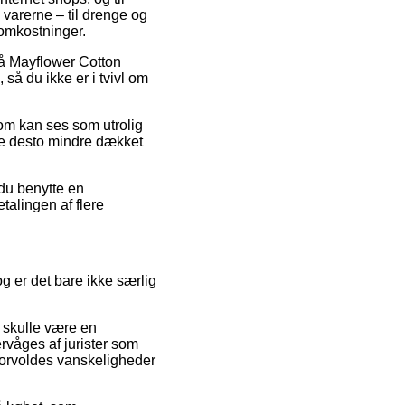
varerne – til drenge og
 omkostninger.
d på Mayflower Cotton
å du ikke er i tvivl om
som kan ses som utrolig
ikke desto mindre dækket
du benytte en
etalingen af flere
g er det bare ikke særlig
t skulle være en
vervåges af jurister som
forvoldes vanskeligheder