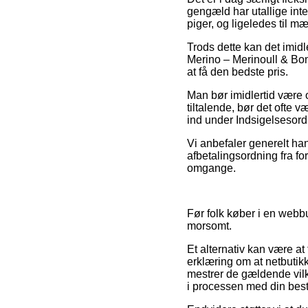
gengæld har utallige int
piger, og ligeledes til 
Trods dette kan det imidle
Merino – Merinoull & Bom
at få den bedste pris.
Man bør imidlertid være 
tiltalende, bør det ofte v
ind under Indsigelsesord
Vi anbefaler generelt ha
afbetalingsordning fra for
omgange.
Før folk køber i en webb
morsomt.
Et alternativ kan være at
erklæring om at netbutikke
mestrer de gældende vilk
i processen med din besti