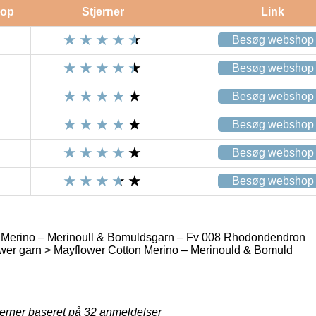
op
Stjerner
Link
Besøg webshop
Besøg webshop
Besøg webshop
Besøg webshop
Besøg webshop
Besøg webshop
 Merino – Merinoull & Bomuldsgarn – Fv 008 Rhodondendron
wer garn > Mayflower Cotton Merino – Merinould & Bomuld
jerner baseret på
32
anmeldelser