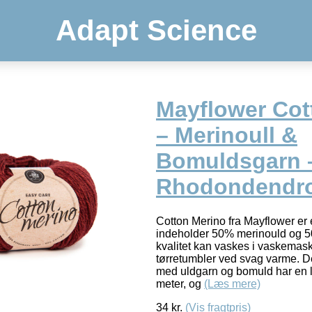
Adapt Science
Mayflower Cot
– Merinoull &
Bomuldsgarn 
Rhodondendr
Cotton Merino fra Mayflower er 
indeholder 50% merinould og 
kvalitet kan vaskes i vaskemas
tørretumbler ved svag varme. 
med uldgarn og bomuld har en
meter, og
(Læs mere)
34
kr.
(Vis fragtpris)