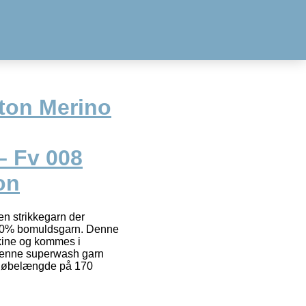
ton Merino
– Fv 008
on
en strikkegarn der
50% bomuldsgarn. Denne
kine og kommes i
Denne superwash garn
 løbelængde på 170