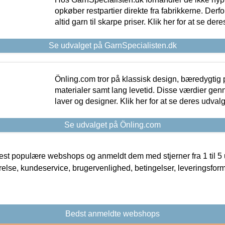
opkøber restpartier direkte fra fabrikkerne. Derf
altid garn til skarpe priser. Klik her for at se der
Se udvalget på GarnSpecialisten.dk
Önling.com tror på klassisk design, bæredygtig p
materialer samt lang levetid. Disse værdier gen
laver og designer. Klik her for at se deres udvalg
Se udvalget på Önling.com
t populære webshops og anmeldt dem med stjerner fra 1 til 5 ud
rrelse, kundeservice, brugervenlighed, betingelser, leveringsfor
Bedst anmeldte webshops