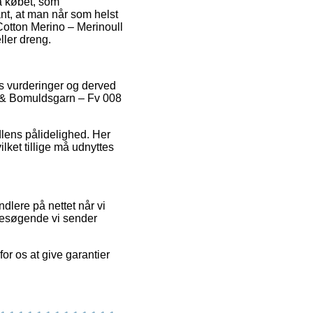
å købet, som
ant, at man når som helst
Cotton Merino – Merinoull
ler dreng.
es vurderinger og derved
ll & Bomuldsgarn – Fv 008
dlens pålidelighed. Her
ket tillige må udnyttes
lere på nettet når vi
 besøgende vi sender
or os at give garantier