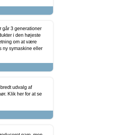
 går 3 generationer
dukter i den højeste
sætning om at være
s ny symaskine eller
 bredt udvalg af
r. Klik her for at se
produceret garn, men