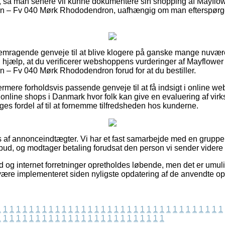
g, så man senere vil kunne dokumentere sin shopping af Mayflo
 – Fv 040 Mørk Rhododendron, uafhængig om man efterspørger 
 fremragende genveje til at blive klogere på ganske mange nuvæ
n hjælp, at du verificerer webshoppens vurderinger af Mayflower
 – Fv 040 Mørk Rhododendron forud for at du bestiller.
ermere forholdsvis passende genveje til at få indsigt i online 
nline shops i Danmark hvor folk kan give en evaluering af vir
ages fordel af til at fornemme tilfredsheden hos kunderne.
s af annonceindtægter. Vi har et fast samarbejde med en gruppe a
lbud, og modtager betaling forudsat den person vi sender videre f
d og internet forretninger opretholdes løbende, men det er umulig
 være implementeret siden nyligste opdatering af de anvendte op
1
1
1
1
1
1
1
1
1
1
1
1
1
1
1
1
1
1
1
1
1
1
1
1
1
1
1
1
1
1
1
1
1
1
1
1
1
1
1
1
1
1
1
1
1
1
1
1
1
1
1
1
1
1
1
1
1
1
1
1
1