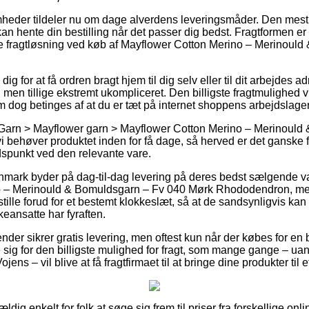
mheder tildeler nu om dage alverdens leveringsmåder. Den mest b
n hente din bestilling når det passer dig bedst. Fragtformen er al
ige fragtløsning ved køb af Mayflower Cotton Merino – Merinoul
ig for at få ordren bragt hjem til dig selv eller til dit arbejdes
 men tillige ekstremt ukompliceret. Den billigste fragtmulighed vi
m dog betinges af at du er tæt på internet shoppens arbejdslager
 Garn > Mayflower garn > Mayflower Cotton Merino – Merinould 
i behøver produktet inden for få dage, så herved er det ganske f
dspunkt ved den relevante vare.
mark byder på dag-til-dag levering på deres bedst sælgende 
o – Merinould & Bomuldsgarn – Fv 040 Mørk Rhododendron, men
tille forud for et bestemt klokkeslæt, så at de sandsynligvis kan 
keansatte har fyraften.
ender sikrer gratis levering, men oftest kun når der købes for en
e sig for den billigste mulighed for fragt, som mange gange – ua
jens – vil blive at få fragtfirmaet til at bringe dine produkter til 
ældig enkelt for folk at søge sig frem til priser fra forskellige on