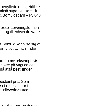
enyttede er i øjeblikket
tså super let, samt tit
d & Bomuldsgarn – Fv 040
 adresse. Leveringsformen
l dog til enhver tid være
.
& Bomuld kan vise sig at
ornuftigt at man finder
varenumre, eksempelvis
 vær på vagt da det
nå at få bestillingen
 bestemt pris. Som
nset om man bor i
et udleveringssted.
line selskaber, og derved