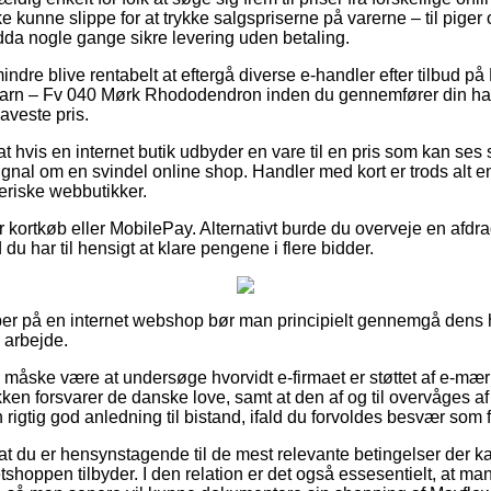
kke kunne slippe for at trykke salgspriserne på varerne – til piger
dda nogle gange sikre levering uden betaling.
ndre blive rentabelt at eftergå diverse e-handler efter tilbud p
arn – Fv 040 Mørk Rhododendron inden du gennemfører din han
laveste pris.
t hvis en internet butik udbyder en vare til en pris som kan ses 
signal om en svindel online shop. Handler med kort er trods alt en
eriske webbutikker.
for kortkøb eller MobilePay. Alternativt burde du overveje en afd
 du har til hensigt at klare pengene i flere bidder.
per på en internet webshop bør man principielt gennemgå dens h
 arbejde.
 måske være at undersøge hvorvidt e-firmaet er støttet af e-mær
kken forsvarer de danske love, samt at den af og til overvåges af
rigtig god anledning til bistand, ifald du forvoldes besvær som f
at du er hensynstagende til de mest relevante betingelser der ka
shoppen tilbyder. I den relation er det også essesentielt, at ma