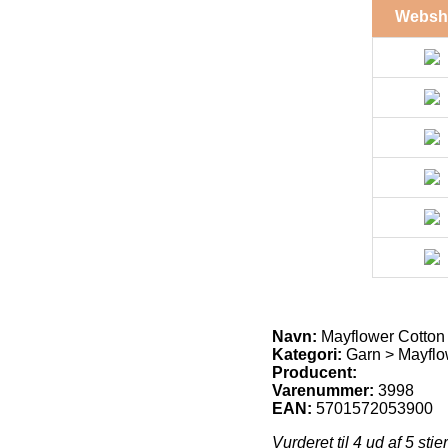
Websh
Navn:
Mayflower Cotton
Kategori:
Garn > Mayflo
Producent:
Varenummer:
3998
EAN:
5701572053900
Vurderet til
4
ud af 5 stje