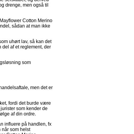
 og drenge, men også til
å Mayflower Cotton Merino
del, sådan at man ikke
som uhørt lav, så kan det
 del af et reglement, der
ragsløsning som
andelsaftale, men det er
ket, fordi det burde være
 jurister som kender de
ølge af din ordre.
n influere på handlen, fx
n når som helst