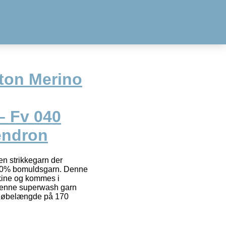
ton Merino
– Fv 040
endron
en strikkegarn der
50% bomuldsgarn. Denne
kine og kommes i
Denne superwash garn
 løbelængde på 170