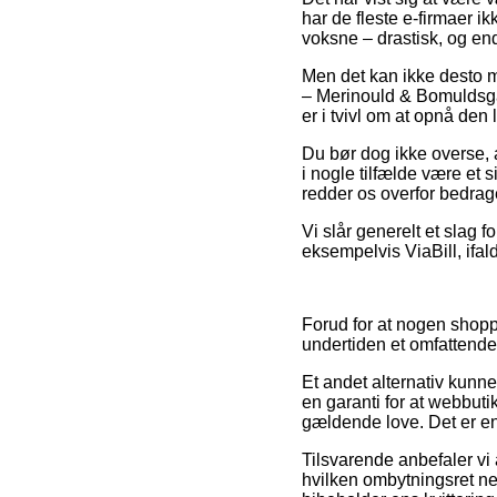
har de fleste e-firmaer i
voksne – drastisk, og en
Men det kan ikke desto mi
– Merinould & Bomuldsg
er i tvivl om at opnå den 
Du bør dog ikke overse, a
i nogle tilfælde være et 
redder os overfor bedrag
Vi slår generelt et slag 
eksempelvis ViaBill, ifald
Forud for at nogen shop
undertiden et omfattende
Et andet alternativ kunne
en garanti for at webbuti
gældende love. Det er en 
Tilsvarende anbefaler vi 
hvilken ombytningsret net