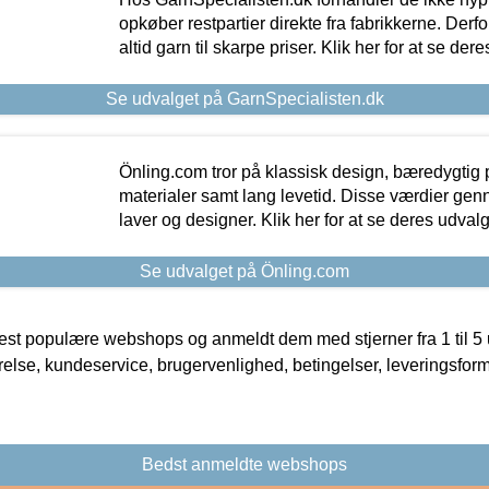
opkøber restpartier direkte fra fabrikkerne. Derf
altid garn til skarpe priser. Klik her for at se der
Se udvalget på GarnSpecialisten.dk
Önling.com tror på klassisk design, bæredygtig p
materialer samt lang levetid. Disse værdier gen
laver og designer. Klik her for at se deres udvalg
Se udvalget på Önling.com
t populære webshops og anmeldt dem med stjerner fra 1 til 5 ud
rrelse, kundeservice, brugervenlighed, betingelser, leveringsfor
Bedst anmeldte webshops