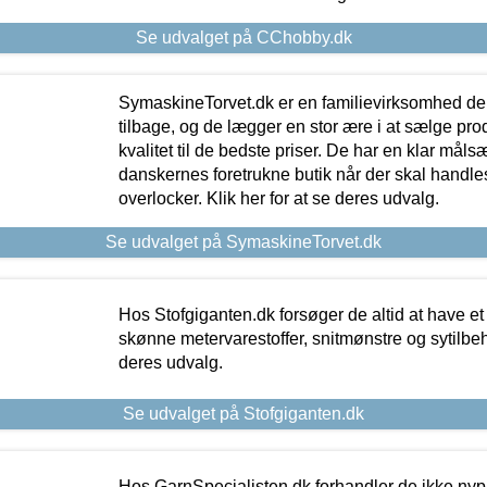
Se udvalget på CChobby.dk
SymaskineTorvet.dk er en familievirksomhed der
tilbage, og de lægger en stor ære i at sælge pro
kvalitet til de bedste priser. De har en klar mål
danskernes foretrukne butik når der skal handle
overlocker. Klik her for at se deres udvalg.
Se udvalget på SymaskineTorvet.dk
Hos Stofgiganten.dk forsøger de altid at have et
skønne metervarestoffer, snitmønstre og sytilbehø
deres udvalg.
Se udvalget på Stofgiganten.dk
Hos GarnSpecialisten.dk forhandler de ikke ny