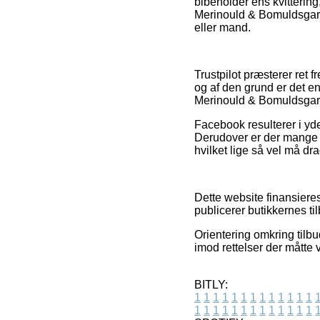
bibeholder ens kvitterin
Merinould & Bomuldsgarn
eller mand.
Trustpilot præsterer ret
og af den grund er det e
Merinould & Bomuldsgarn
Facebook resulterer i yd
Derudover er der mange o
hvilket lige så vel må dr
Dette website finansiere
publicerer butikkernes ti
Orientering omkring tilbu
imod rettelser der måtte
BITLY:
1
1
1
1
1
1
1
1
1
1
1
1
1
1
1
1
1
1
1
1
1
1
1
1
1
1