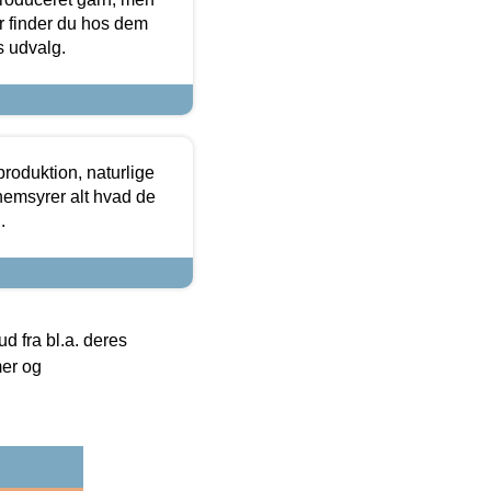
or finder du hos dem
es udvalg.
roduktion, naturlige
nemsyrer alt hvad de
.
 fra bl.a. deres
mer og