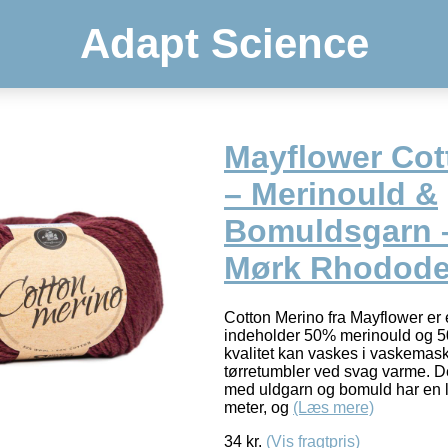
Adapt Science
Mayflower Cot
– Merinould &
Bomuldsgarn 
Mørk Rhodod
Cotton Merino fra Mayflower er 
indeholder 50% merinould og 
kvalitet kan vaskes i vaskemas
tørretumbler ved svag varme. 
med uldgarn og bomuld har en
meter, og
(Læs mere)
34
kr.
(Vis fragtpris)