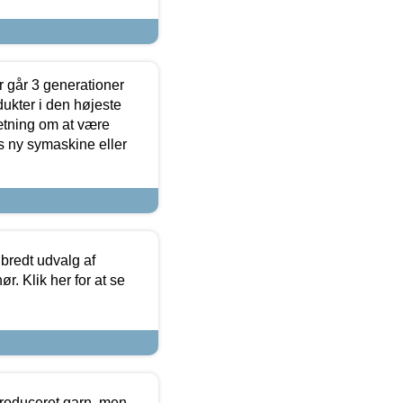
 går 3 generationer
dukter i den højeste
sætning om at være
s ny symaskine eller
 bredt udvalg af
r. Klik her for at se
produceret garn, men