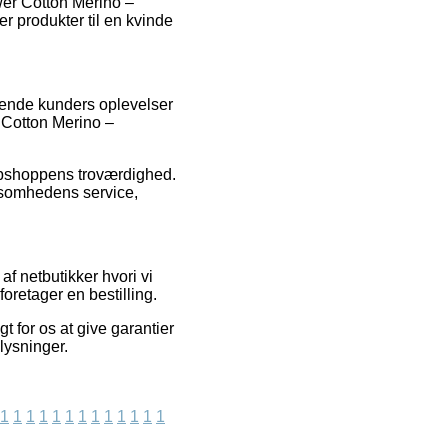
wer Cotton Merino –
produkter til en kvinde
rende kunders oplevelser
 Cotton Merino –
webshoppens troværdighed.
ksomhedens service,
f netbutikker hvori vi
oretager en bestilling.
t for os at give garantier
lysninger.
1
1
1
1
1
1
1
1
1
1
1
1
1