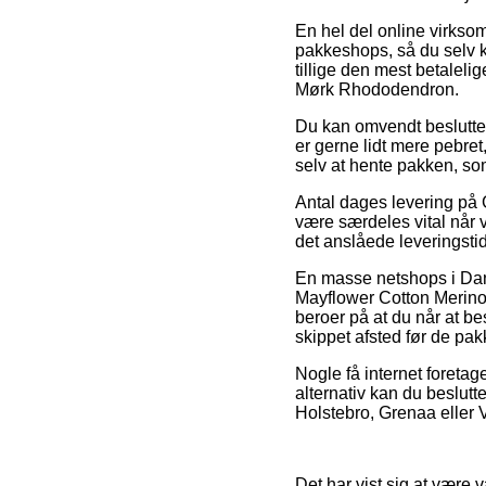
En hel del online virkso
pakkeshops, så du selv ka
tillige den mest betalel
Mørk Rhododendron.
Du kan omvendt beslutte d
er gerne lidt mere pebret,
selv at hente pakken, so
Antal dages levering på
være særdeles vital når v
det anslåede leveringsti
En masse netshops i Dan
Mayflower Cotton Merin
beroer på at du når at bes
skippet afsted før de pak
Nogle få internet foretag
alternativ kan du beslutt
Holstebro, Grenaa eller Vo
Det har vist sig at være v