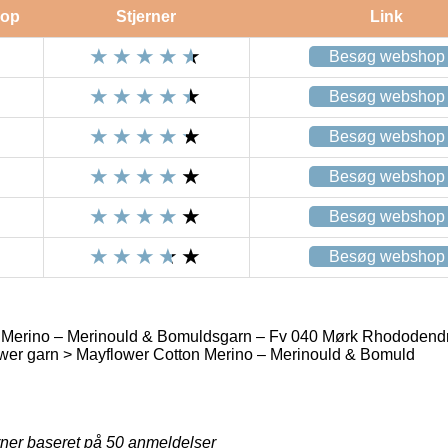
op
Stjerner
Link
Besøg webshop
Besøg webshop
Besøg webshop
Besøg webshop
Besøg webshop
Besøg webshop
 Merino – Merinould & Bomuldsgarn – Fv 040 Mørk Rhododend
wer garn > Mayflower Cotton Merino – Merinould & Bomuld
rner baseret på
50
anmeldelser