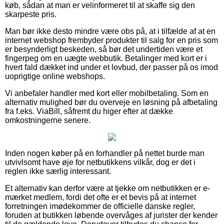
køb, sådan at man er velinformeret til at skaffe sig den
skarpeste pris.
Man bør ikke desto mindre være obs på, at i tilfælde af at en
internet webshop frembyder produkter til salg for en pris som
er besynderligt beskeden, så bør det undertiden være et
fingerpeg om en uægte webbutik. Betalinger med kort er i
hvert fald dækket ind under et lovbud, der passer på os imod
uoprigtige online webshops.
Vi anbefaler handler med kort eller mobilbetaling. Som en
alternativ mulighed bør du overveje en løsning på afbetaling
fra f.eks. ViaBill, såfremt du higer efter at dække
omkostningerne senere.
Inden nogen køber på en forhandler på nettet burde man
utvivlsomt have øje for netbutikkens vilkår, dog er det i
reglen ikke særlig interessant.
Et alternativ kan derfor være at tjekke om netbutikken er e-
mærket medlem, fordi det ofte er et bevis på at internet
forretningen imødekommer de officielle danske regler,
foruden at butikken løbende overvåges af jurister der kender