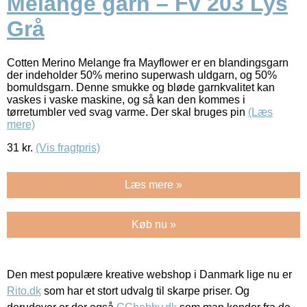
Melange garn – Fv 203 Lys
Grå
Cotten Merino Melange fra Mayflower er en blandingsgarn
der indeholder 50% merino superwash uldgarn, og 50%
bomuldsgarn. Denne smukke og bløde garnkvalitet kan
vaskes i vaske maskine, og så kan den kommes i
tørretumbler ved svag varme. Der skal bruges pin
(Læs
mere)
31
kr.
(Vis fragtpris)
Læs mere »
Køb nu »
Den mest populære kreative webshop i Danmark lige nu er
Rito.dk
som har et stort udvalg til skarpe priser. Og