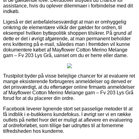
til de gældende love. Derudover tilbydes du chance for
assistance, hvis du oplever dilemmaer i forbindelse med dit
indkøb.
Ligeså er det anbefalelsesværdigt at man er omhyggelig
omkring de elementære vilkår der gælder for ordren, til
eksempel hvilken byttepolitik shoppen tilsikrer. På grund af
dette er det i øvrigt afgørende, at man permanent beholder
ens kvittering på e-mail, således man i fremtiden vil kunne
dokumentere købet af Mayflower Cotton Merino Melange
garn – Fv 203 Lys Grå, uanset om du er herre eller dame.
Trustpilot byder på visse belejlige chancer for at evaluere ret
mange eksisterende forbrugeres anmeldelser og derved er
det prisværdigt, at du eftersøger online firmaets anmeldelser
af Mayflower Cotton Merino Melange garn – Fv 203 Lys Grå
forud for at du placerer din ordre.
Facebook leverer lignende stort set passelige metoder til at
få indblik i e-butikkens kundefokus. I øvrigt ser vi en række
outlets på nettet hvor det er muligt at aflevere en evaluering
af ordreforløbet, som tillige bør udnyttes til at fornemme
tilfredsheden hos kunderne.