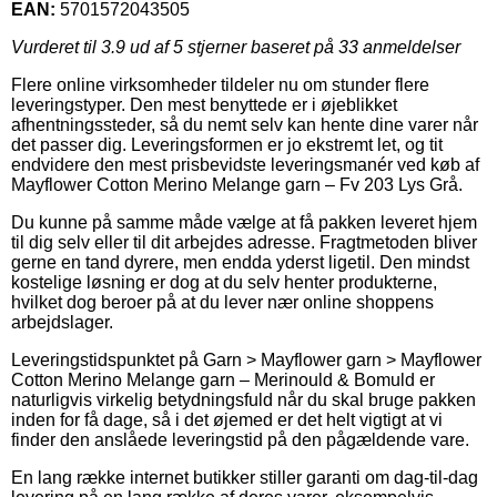
EAN:
5701572043505
Vurderet til
3.9
ud af 5 stjerner baseret på
33
anmeldelser
Flere online virksomheder tildeler nu om stunder flere
leveringstyper. Den mest benyttede er i øjeblikket
afhentningssteder, så du nemt selv kan hente dine varer når
det passer dig. Leveringsformen er jo ekstremt let, og tit
endvidere den mest prisbevidste leveringsmanér ved køb af
Mayflower Cotton Merino Melange garn – Fv 203 Lys Grå.
Du kunne på samme måde vælge at få pakken leveret hjem
til dig selv eller til dit arbejdes adresse. Fragtmetoden bliver
gerne en tand dyrere, men endda yderst ligetil. Den mindst
kostelige løsning er dog at du selv henter produkterne,
hvilket dog beroer på at du lever nær online shoppens
arbejdslager.
Leveringstidspunktet på Garn > Mayflower garn > Mayflower
Cotton Merino Melange garn – Merinould & Bomuld er
naturligvis virkelig betydningsfuld når du skal bruge pakken
inden for få dage, så i det øjemed er det helt vigtigt at vi
finder den anslåede leveringstid på den pågældende vare.
En lang række internet butikker stiller garanti om dag-til-dag