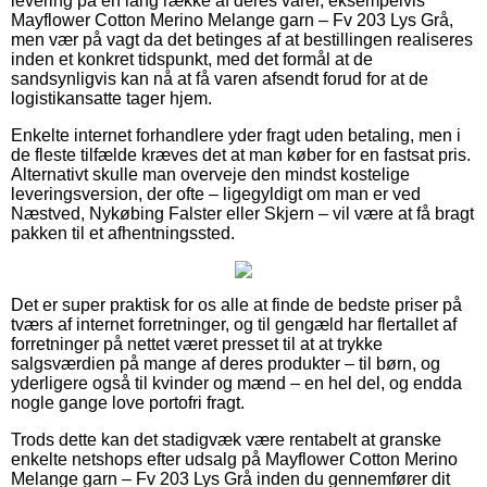
levering på en lang række af deres varer, eksempelvis
Mayflower Cotton Merino Melange garn – Fv 203 Lys Grå,
men vær på vagt da det betinges af at bestillingen realiseres
inden et konkret tidspunkt, med det formål at de
sandsynligvis kan nå at få varen afsendt forud for at de
logistikansatte tager hjem.
Enkelte internet forhandlere yder fragt uden betaling, men i
de fleste tilfælde kræves det at man køber for en fastsat pris.
Alternativt skulle man overveje den mindst kostelige
leveringsversion, der ofte – ligegyldigt om man er ved
Næstved, Nykøbing Falster eller Skjern – vil være at få bragt
pakken til et afhentningssted.
Det er super praktisk for os alle at finde de bedste priser på
tværs af internet forretninger, og til gengæld har flertallet af
forretninger på nettet været presset til at at trykke
salgsværdien på mange af deres produkter – til børn, og
yderligere også til kvinder og mænd – en hel del, og endda
nogle gange love portofri fragt.
Trods dette kan det stadigvæk være rentabelt at granske
enkelte netshops efter udsalg på Mayflower Cotton Merino
Melange garn – Fv 203 Lys Grå inden du gennemfører dit