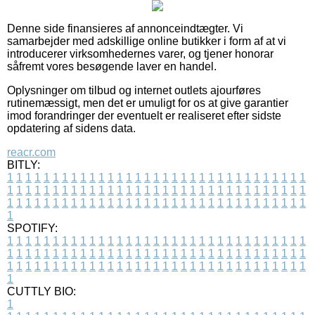
Denne side finansieres af annonceindtægter. Vi
samarbejder med adskillige online butikker i form af at vi
introducerer virksomhedernes varer, og tjener honorar
såfremt vores besøgende laver en handel.
Oplysninger om tilbud og internet outlets ajourføres
rutinemæssigt, men det er umuligt for os at give garantier
imod forandringer der eventuelt er realiseret efter sidste
opdatering af sidens data.
reacr.com
BITLY:
1
1
1
1
1
1
1
1
1
1
1
1
1
1
1
1
1
1
1
1
1
1
1
1
1
1
1
1
1
1
1
1
1
1
1
1
1
1
1
1
1
1
1
1
1
1
1
1
1
1
1
1
1
1
1
1
1
1
1
1
1
1
1
1
1
1
1
1
1
1
1
1
1
1
1
1
1
1
1
1
1
1
1
1
1
1
1
1
1
1
1
1
1
1
1
1
1
1
1
1
SPOTIFY:
1
1
1
1
1
1
1
1
1
1
1
1
1
1
1
1
1
1
1
1
1
1
1
1
1
1
1
1
1
1
1
1
1
1
1
1
1
1
1
1
1
1
1
1
1
1
1
1
1
1
1
1
1
1
1
1
1
1
1
1
1
1
1
1
1
1
1
1
1
1
1
1
1
1
1
1
1
1
1
1
1
1
1
1
1
1
1
1
1
1
1
1
1
1
1
1
1
1
1
1
CUTTLY BIO:
1