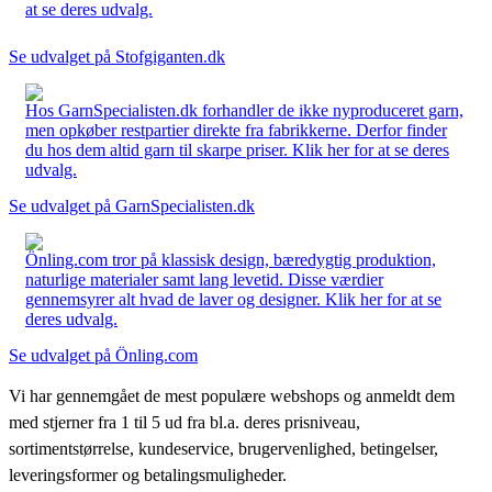
at se deres udvalg.
Se udvalget på Stofgiganten.dk
Hos GarnSpecialisten.dk forhandler de ikke nyproduceret garn,
men opkøber restpartier direkte fra fabrikkerne. Derfor finder
du hos dem altid garn til skarpe priser. Klik her for at se deres
udvalg.
Se udvalget på GarnSpecialisten.dk
Önling.com tror på klassisk design, bæredygtig produktion,
naturlige materialer samt lang levetid. Disse værdier
gennemsyrer alt hvad de laver og designer. Klik her for at se
deres udvalg.
Se udvalget på Önling.com
Vi har gennemgået de mest populære webshops og anmeldt dem
med stjerner fra 1 til 5 ud fra bl.a. deres prisniveau,
sortimentstørrelse, kundeservice, brugervenlighed, betingelser,
leveringsformer og betalingsmuligheder.