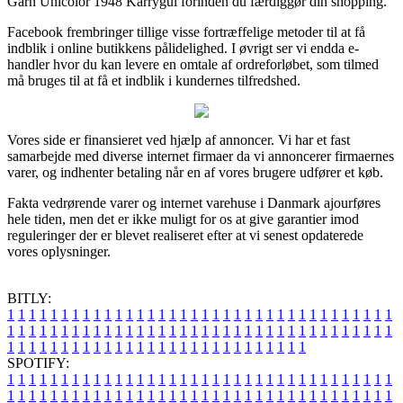
Garn Unicolor 1948 Karrygul forinden du færdiggør din shopping.
Facebook frembringer tillige visse fortræffelige metoder til at få
indblik i online butikkens pålidelighed. I øvrigt ser vi endda e-
handler hvor du kan levere en omtale af ordreforløbet, som tilmed
må bruges til at få et indblik i kundernes tilfredshed.
Vores side er finansieret ved hjælp af annoncer. Vi har et fast
samarbejde med diverse internet firmaer da vi annoncerer firmaernes
varer, og indhenter betaling når en af vores brugere udfører et køb.
Fakta vedrørende varer og internet varehuse i Danmark ajourføres
hele tiden, men det er ikke muligt for os at give garantier imod
reguleringer der er blevet realiseret efter at vi senest opdaterede
vores oplysninger.
BITLY:
1
1
1
1
1
1
1
1
1
1
1
1
1
1
1
1
1
1
1
1
1
1
1
1
1
1
1
1
1
1
1
1
1
1
1
1
1
1
1
1
1
1
1
1
1
1
1
1
1
1
1
1
1
1
1
1
1
1
1
1
1
1
1
1
1
1
1
1
1
1
1
1
1
1
1
1
1
1
1
1
1
1
1
1
1
1
1
1
1
1
1
1
1
1
1
1
1
1
1
1
SPOTIFY:
1
1
1
1
1
1
1
1
1
1
1
1
1
1
1
1
1
1
1
1
1
1
1
1
1
1
1
1
1
1
1
1
1
1
1
1
1
1
1
1
1
1
1
1
1
1
1
1
1
1
1
1
1
1
1
1
1
1
1
1
1
1
1
1
1
1
1
1
1
1
1
1