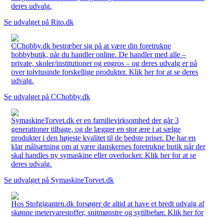
deres udvalg.
Se udvalget på Rito.dk
CChobby.dk bestræber sig på at være din foretrukne
hobbybutik, når du handler online. De handler med alle –
private, skoler/institutioner og engros – og deres udvalg er på
over tolvtusinde forskellige produkter. Klik her for at se deres
udvalg.
Se udvalget på CChobby.dk
SymaskineTorvet.dk er en familievirksomhed der går 3
generationer tilbage, og de lægger en stor ære i at sælge
produkter i den højeste kvalitet til de bedste priser. De har en
klar målsætning om at være danskernes foretrukne butik når der
skal handles ny symaskine eller overlocker. Klik her for at se
deres udvalg.
Se udvalget på SymaskineTorvet.dk
Hos Stofgiganten.dk forsøger de altid at have et bredt udvalg af
skønne metervarestoffer, snitmønstre og sytilbehør. Klik her for