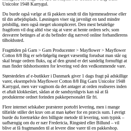
Unicolor 1948 Karrygul.
Du burde også vælge at få pakken sendt til din hjemmeadresse eller
til din arbejdsplads. Løsningen viser sig jævnligt en tand mindre
prisbillig, men også meget ukompliceret. Den mest betalelige
fragtform vil dog altid vise sig at være at hente ordren selv, som
desværre betinges af at du befinder dig nærved online forhandlerens
tilholdssted.
Fragttiden på Garn > Garn Producenter > Mayflower > Mayflower
Cotton 8/8 Big er selvfølgelig meget væsentlig forudsat man står og
skal bruge ordren fluks, og af den grund er det sandelig fornuftigt at
man finder tidshorisonten for levering ved den vedkommende vare.
Størstedelen af e-butikker i Danmark giver 1 dags fragt på adskillige
varer, eksempelvis Mayflower Cotton 8/8 Big Garn Unicolor 1948
Karrygul, men vær vagtsom da det antager at orden realiseres inden
et aftalt klokkeslæt, sådan at de sandsynligvis kan nå at få
produkterne ordnet forinden pakkepersonalet får fri.
Flere internet selskaber præsterer portofri levering, men i mange
tilfælde stiller det krav om at man køber for en præcis sum. I øvrigt
burde du foretrække den billigste metode til levering, som typisk –
uafhængig om du er nær Fredericia, Ringsted eller Billund – vil
blive at få fragtmanden til at levere dine varer til en pakkeshop.