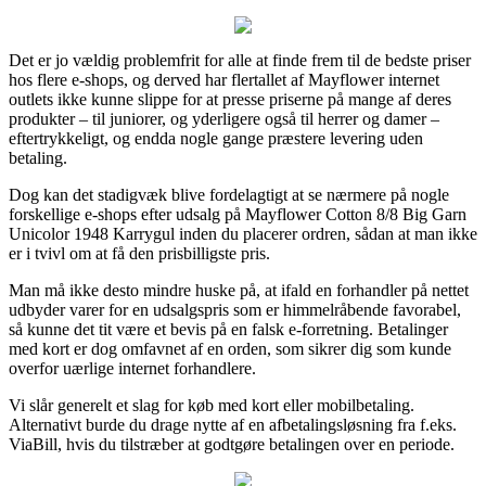
Det er jo vældig problemfrit for alle at finde frem til de bedste priser
hos flere e-shops, og derved har flertallet af Mayflower internet
outlets ikke kunne slippe for at presse priserne på mange af deres
produkter – til juniorer, og yderligere også til herrer og damer –
eftertrykkeligt, og endda nogle gange præstere levering uden
betaling.
Dog kan det stadigvæk blive fordelagtigt at se nærmere på nogle
forskellige e-shops efter udsalg på Mayflower Cotton 8/8 Big Garn
Unicolor 1948 Karrygul inden du placerer ordren, sådan at man ikke
er i tvivl om at få den prisbilligste pris.
Man må ikke desto mindre huske på, at ifald en forhandler på nettet
udbyder varer for en udsalgspris som er himmelråbende favorabel,
så kunne det tit være et bevis på en falsk e-forretning. Betalinger
med kort er dog omfavnet af en orden, som sikrer dig som kunde
overfor uærlige internet forhandlere.
Vi slår generelt et slag for køb med kort eller mobilbetaling.
Alternativt burde du drage nytte af en afbetalingsløsning fra f.eks.
ViaBill, hvis du tilstræber at godtgøre betalingen over en periode.