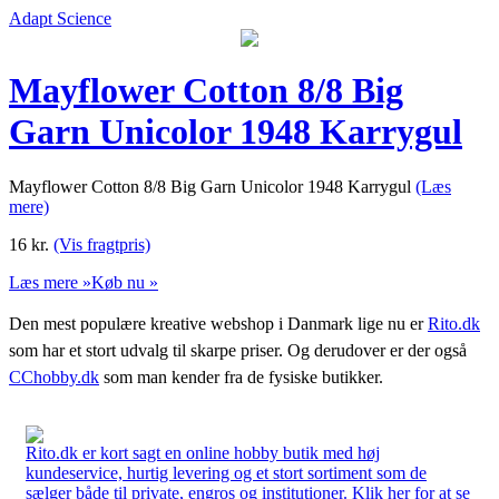
Adapt Science
Mayflower Cotton 8/8 Big
Garn Unicolor 1948 Karrygul
Mayflower Cotton 8/8 Big Garn Unicolor 1948 Karrygul
(Læs
mere)
16
kr.
(Vis fragtpris)
Læs mere »
Køb nu »
Den mest populære kreative webshop i Danmark lige nu er
Rito.dk
som har et stort udvalg til skarpe priser. Og derudover er der også
CChobby.dk
som man kender fra de fysiske butikker.
Rito.dk er kort sagt en online hobby butik med høj
kundeservice, hurtig levering og et stort sortiment som de
sælger både til private, engros og institutioner. Klik her for at se