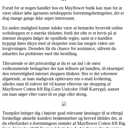
Forud for at nogen handler hos en Mayflower butik kan man for at
være sikker løbe igennem netshoppens forretningsbetingelser, det er
dog mange gange ikke super interessant.
En anden mulighed kunne måske være at bemærke hvorvidt online
webshoppen er e-mærke tilsluttet, fordi det ofte er et bevis på at
internet shoppen følger de opstillede regler, samt at e-handlen
hyppigt føres tilsyn med af eksperter som har megen viden om
lovgivningen. Desuden får du chance for assistance, såfremt du
udsættes for problemer med din bestilling.
Tilsvarende er det prisværdigt at du er sat ind i de mest
vedkommende betingelser der kan influere på handlen, til eksempel
den returrettighed internet shoppen tilsikrer. Her er det ydermere
afgørende, at man stadigvæk opbevarer ens e-mail kvittering,
således man til enhver tid vil kunne eftervise sin shopping af
Mayflower Cotton 8/8 Big Garn Unicolor 1948 Karrygul, uanset
om man søger efter varer til en pige eller dreng.
Trustpilot bringer dig i højeste grad relevante løsninger til at eftergå
forskellige aktuelle kunders bedømmelser og herved tilrådes det, at
du efterforsker e-forretningens omtaler af Mayflower Cotton 8/8 Big