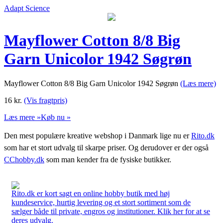
Adapt Science
Mayflower Cotton 8/8 Big
Garn Unicolor 1942 Søgrøn
Mayflower Cotton 8/8 Big Garn Unicolor 1942 Søgrøn
(Læs mere)
16
kr.
(Vis fragtpris)
Læs mere »
Køb nu »
Den mest populære kreative webshop i Danmark lige nu er
Rito.dk
som har et stort udvalg til skarpe priser. Og derudover er der også
CChobby.dk
som man kender fra de fysiske butikker.
Rito.dk er kort sagt en online hobby butik med høj
kundeservice, hurtig levering og et stort sortiment som de
sælger både til private, engros og institutioner. Klik her for at se
deres udvalg.