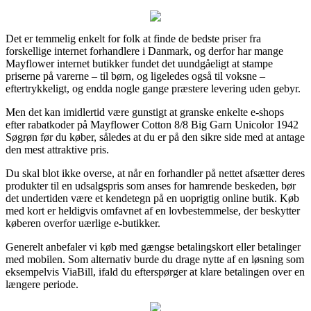
Det er temmelig enkelt for folk at finde de bedste priser fra
forskellige internet forhandlere i Danmark, og derfor har mange
Mayflower internet butikker fundet det uundgåeligt at stampe
priserne på varerne – til børn, og ligeledes også til voksne –
eftertrykkeligt, og endda nogle gange præstere levering uden gebyr.
Men det kan imidlertid være gunstigt at granske enkelte e-shops
efter rabatkoder på Mayflower Cotton 8/8 Big Garn Unicolor 1942
Søgrøn før du køber, således at du er på den sikre side med at antage
den mest attraktive pris.
Du skal blot ikke overse, at når en forhandler på nettet afsætter deres
produkter til en udsalgspris som anses for hamrende beskeden, bør
det undertiden være et kendetegn på en uoprigtig online butik. Køb
med kort er heldigvis omfavnet af en lovbestemmelse, der beskytter
køberen overfor uærlige e-butikker.
Generelt anbefaler vi køb med gængse betalingskort eller betalinger
med mobilen. Som alternativ burde du drage nytte af en løsning som
eksempelvis ViaBill, ifald du efterspørger at klare betalingen over en
længere periode.