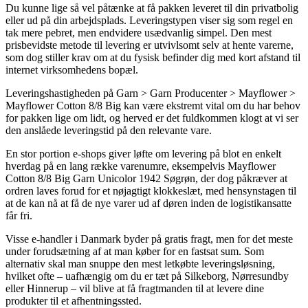
Du kunne lige så vel påtænke at få pakken leveret til din privatbolig
eller ud på din arbejdsplads. Leveringstypen viser sig som regel en
tak mere pebret, men endvidere usædvanlig simpel. Den mest
prisbevidste metode til levering er utvivlsomt selv at hente varerne,
som dog stiller krav om at du fysisk befinder dig med kort afstand til
internet virksomhedens bopæl.
Leveringshastigheden på Garn > Garn Producenter > Mayflower >
Mayflower Cotton 8/8 Big kan være ekstremt vital om du har behov
for pakken lige om lidt, og herved er det fuldkommen klogt at vi ser
den anslåede leveringstid på den relevante vare.
En stor portion e-shops giver løfte om levering på blot en enkelt
hverdag på en lang række varenumre, eksempelvis Mayflower
Cotton 8/8 Big Garn Unicolor 1942 Søgrøn, der dog påkræver at
ordren laves forud for et nøjagtigt klokkeslæt, med hensynstagen til
at de kan nå at få de nye varer ud af døren inden de logistikansatte
får fri.
Visse e-handler i Danmark byder på gratis fragt, men for det meste
under forudsætning af at man køber for en fastsat sum. Som
alternativ skal man snuppe den mest letkøbte leveringsløsning,
hvilket ofte – uafhængig om du er tæt på Silkeborg, Nørresundby
eller Hinnerup – vil blive at få fragtmanden til at levere dine
produkter til et afhentningssted.