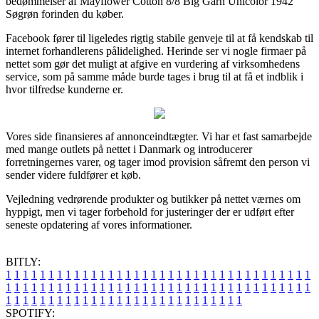
bedømmelser af Mayflower Cotton 8/8 Big Garn Unicolor 1942
Søgrøn forinden du køber.
Facebook fører til ligeledes rigtig stabile genveje til at få kendskab til
internet forhandlerens pålidelighed. Herinde ser vi nogle firmaer på
nettet som gør det muligt at afgive en vurdering af virksomhedens
service, som på samme måde burde tages i brug til at få et indblik i
hvor tilfredse kunderne er.
Vores side finansieres af annonceindtægter. Vi har et fast samarbejde
med mange outlets på nettet i Danmark og introducerer
forretningernes varer, og tager imod provision såfremt den person vi
sender videre fuldfører et køb.
Vejledning vedrørende produkter og butikker på nettet værnes om
hyppigt, men vi tager forbehold for justeringer der er udført efter
seneste opdatering af vores informationer.
BITLY:
1
1
1
1
1
1
1
1
1
1
1
1
1
1
1
1
1
1
1
1
1
1
1
1
1
1
1
1
1
1
1
1
1
1
1
1
1
1
1
1
1
1
1
1
1
1
1
1
1
1
1
1
1
1
1
1
1
1
1
1
1
1
1
1
1
1
1
1
1
1
1
1
1
1
1
1
1
1
1
1
1
1
1
1
1
1
1
1
1
1
1
1
1
1
1
1
1
1
1
1
SPOTIFY: