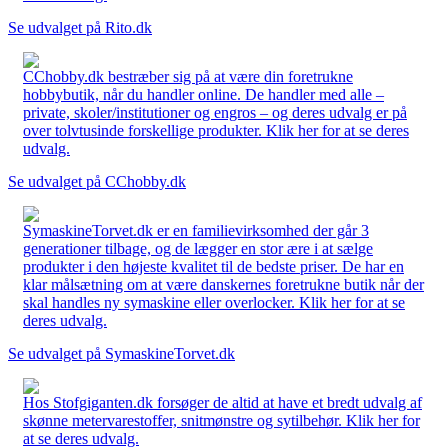
Se udvalget på Rito.dk
CChobby.dk bestræber sig på at være din foretrukne
hobbybutik, når du handler online. De handler med alle –
private, skoler/institutioner og engros – og deres udvalg er på
over tolvtusinde forskellige produkter. Klik her for at se deres
udvalg.
Se udvalget på CChobby.dk
SymaskineTorvet.dk er en familievirksomhed der går 3
generationer tilbage, og de lægger en stor ære i at sælge
produkter i den højeste kvalitet til de bedste priser. De har en
klar målsætning om at være danskernes foretrukne butik når der
skal handles ny symaskine eller overlocker. Klik her for at se
deres udvalg.
Se udvalget på SymaskineTorvet.dk
Hos Stofgiganten.dk forsøger de altid at have et bredt udvalg af
skønne metervarestoffer, snitmønstre og sytilbehør. Klik her for
at se deres udvalg.