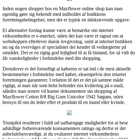
Inden nogen shopper hos en Mayflower online shop kan man
egentlig gøre sig bekendt med indholdet af butikkens
forretningsbetingelser, men det er typisk en tidskrævende opgave.
Et alternativt forslag kunne være at bemærke om internet
virksomheden er e-mærket, siden det kan være et signal om at
webshoppen efterlever dansk lovgivning, samt at internet butikken
nu og da overvåges af specialister der kender til vedtægterne på
området. Det er en rigtig god lejlighed til at få bistand, for så vidt du
får vanskeligheder i forbindelse med din shopping.
Derudover er det fornuftigt at køberen er sat ind i de mest aktuelle
bestemmelser i forbindelse med købet, eksempelvis den returret
forretningen garanterer. I relation til det er det på samme måde
vigtigt, at man når som helst beholder ens kvittering på e-mail,
således man senere vil kunne dokumentere sin shopping af
Mayflower Cotton 8/8 Big Garn Unicolor 1942 Søgrøn, uden
hensyn til om du leder efter et produkt til en mand eller kvinde.
Trustpilot resulterer i fuldt ud uafhængige muligheder for at bese
adskillige forhenværende konsumenters ratings og derfor er det
anbefalelsesværdigt, at du evaluerer internet virksomhedens