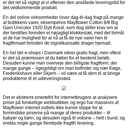
er det ret så vigtigt at vi efterser den anslåede leveringstid for
det vedkommende produkt.
En del online virksomheder lover dag-til-dag fragt på mange
af butikkens varer, eksempelvis Mayflower Cotton 8/8 Big
Garn Unicolor 1920 Dyb Koral, som dog stiller krav om at
der bestilles forinden et nøjagtigt klokkeslæt, med det formål
at de har mulighed for at nå at få de nye varer hen til
fragtfirmaet forinden de logistikansatte drager hjemad.
En hel del e-shops i Danmark sikrer gratis fragt, men oftest
er det så præmissen at du køber for et bestemt beløb.
Desuden kunne man overveje den billigste fragtform, der
mange gange – ligegyldigt om man befinder sig nær Køge,
Frederikshavn eller Skjern – vil være at få dem til at bringe
produkterne til et udleveringssted.
Det er ekstremt smertefrit for internetbrugere at analysere
priser på forskellige webbutikker, og ergo har massevis af
Mayflower internet outlets ikke kunne slippe for at
formindske priserne på mange af deres produkter – til
babyer og børn, og desuden også til voksne – helt i bund, og
endda nogle gange frembyde fragtfri levering.