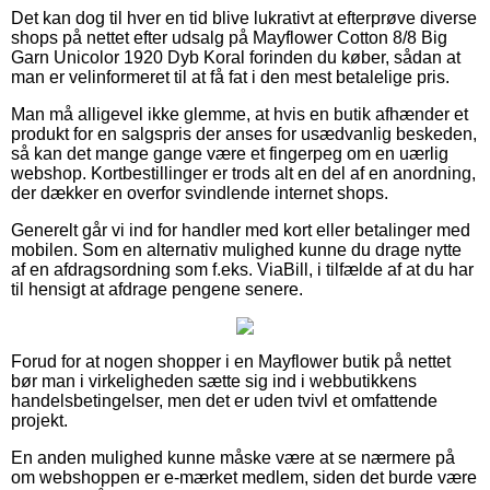
Det kan dog til hver en tid blive lukrativt at efterprøve diverse
shops på nettet efter udsalg på Mayflower Cotton 8/8 Big
Garn Unicolor 1920 Dyb Koral forinden du køber, sådan at
man er velinformeret til at få fat i den mest betalelige pris.
Man må alligevel ikke glemme, at hvis en butik afhænder et
produkt for en salgspris der anses for usædvanlig beskeden,
så kan det mange gange være et fingerpeg om en uærlig
webshop. Kortbestillinger er trods alt en del af en anordning,
der dækker en overfor svindlende internet shops.
Generelt går vi ind for handler med kort eller betalinger med
mobilen. Som en alternativ mulighed kunne du drage nytte
af en afdragsordning som f.eks. ViaBill, i tilfælde af at du har
til hensigt at afdrage pengene senere.
Forud for at nogen shopper i en Mayflower butik på nettet
bør man i virkeligheden sætte sig ind i webbutikkens
handelsbetingelser, men det er uden tvivl et omfattende
projekt.
En anden mulighed kunne måske være at se nærmere på
om webshoppen er e-mærket medlem, siden det burde være