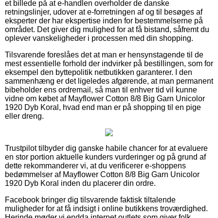
et billede på at e-handlen overholder de danske
retningslinjer, udover at e-forretningen af og til besøges af
eksperter der har ekspertise inden for bestemmelserne på
området. Det giver dig mulighed for at få bistand, såfremt du
oplever vanskeligheder i processen med din shopping.
Tilsvarende foreslåes det at man er hensynstagende til de
mest essentielle forhold der indvirker på bestillingen, som for
eksempel den byttepolitik netbutikken garanterer. I den
sammenhæng er det ligeledes afgørende, at man permanent
bibeholder ens ordremail, så man til enhver tid vil kunne
vidne om købet af Mayflower Cotton 8/8 Big Garn Unicolor
1920 Dyb Koral, hvad end man er på shopping til en pige
eller dreng.
Trustpilot tilbyder dig ganske habile chancer for at evaluere
en stor portion aktuelle kunders vurderinger og på grund af
dette rekommanderer vi, at du verificerer e-shoppens
bedømmelser af Mayflower Cotton 8/8 Big Garn Unicolor
1920 Dyb Koral inden du placerer din ordre.
Facebook bringer dig tilsvarende faktisk tiltalende
muligheder for at få indsigt i online butikkens troværdighed.
Herinde møder vi endda internet outlets som giver folk