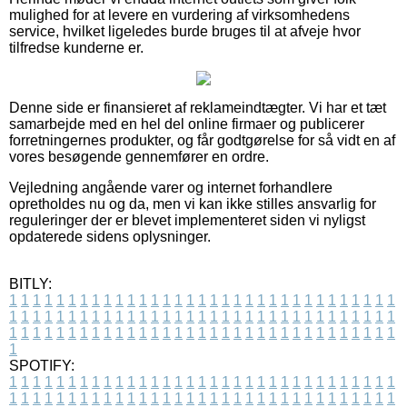
mulighed for at levere en vurdering af virksomhedens
service, hvilket ligeledes burde bruges til at afveje hvor
tilfredse kunderne er.
Denne side er finansieret af reklameindtægter. Vi har et tæt
samarbejde med en hel del online firmaer og publicerer
forretningernes produkter, og får godtgørelse for så vidt en af
vores besøgende gennemfører en ordre.
Vejledning angående varer og internet forhandlere
opretholdes nu og da, men vi kan ikke stilles ansvarlig for
reguleringer der er blevet implementeret siden vi nyligst
opdaterede sidens oplysninger.
BITLY:
1
1
1
1
1
1
1
1
1
1
1
1
1
1
1
1
1
1
1
1
1
1
1
1
1
1
1
1
1
1
1
1
1
1
1
1
1
1
1
1
1
1
1
1
1
1
1
1
1
1
1
1
1
1
1
1
1
1
1
1
1
1
1
1
1
1
1
1
1
1
1
1
1
1
1
1
1
1
1
1
1
1
1
1
1
1
1
1
1
1
1
1
1
1
1
1
1
1
1
1
SPOTIFY:
1
1
1
1
1
1
1
1
1
1
1
1
1
1
1
1
1
1
1
1
1
1
1
1
1
1
1
1
1
1
1
1
1
1
1
1
1
1
1
1
1
1
1
1
1
1
1
1
1
1
1
1
1
1
1
1
1
1
1
1
1
1
1
1
1
1