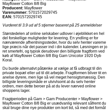
Mayflower Cotton 8/8 Big
Producent:
Mayflower
Varenummer:
5701572029745
EAN:
5701572029745
Vurderet til
3.9
ud af 5 stjerner baseret på
25
anmeldelser
Størstedelen af online selskaber udlover i øjeblikket en hel
del forskellige muligheder for levering. En yndling er for
nærværende afhentningssteder, hvor du selv henter varerne
lige præcis når det passer ind i din kalender. Løsningen er jo
ret smertefri, og typisk derudover den billigste fragtform ved
køb af Mayflower Cotton 8/8 Big Garn Unicolor 1920 Dyb
Koral.
Du burde alternativt påtænke at vælge at få udbragt til din
private bopæl eller ud til dit arbejde. Fragtformen bliver tit en
anelse dyrere, men lige så vel meget hensigtsmæssig. Den
billigste leveringsmåde er utvivlsomt at du selv henter
ordren, men dette beroer på at du lever nærved online
shoppens lager.
Fragtperioden på Garn > Garn Producenter > Mayflower >
Mayflower Cotton 8/8 Big er usædvanlig relevant såfremt du
skal bruge dine nye produkter om kort tid, så med det formål