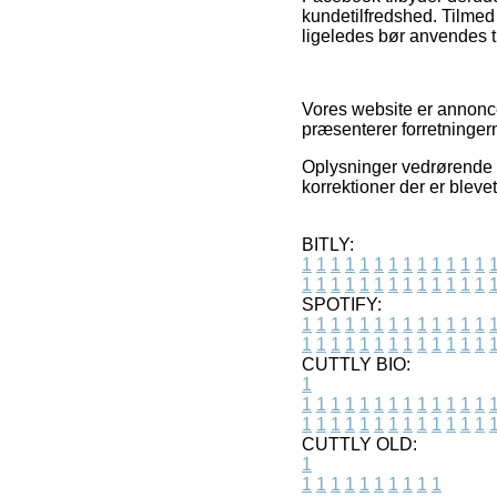
kundetilfredshed. Tilmed 
ligeledes bør anvendes ti
Vores website er annoncef
præsenterer forretningern
Oplysninger vedrørende pr
korrektioner der er bleve
BITLY:
1
1
1
1
1
1
1
1
1
1
1
1
1
1
1
1
1
1
1
1
1
1
1
1
1
1
SPOTIFY:
1
1
1
1
1
1
1
1
1
1
1
1
1
1
1
1
1
1
1
1
1
1
1
1
1
1
CUTTLY BIO:
1
1
1
1
1
1
1
1
1
1
1
1
1
1
1
1
1
1
1
1
1
1
1
1
1
1
1
CUTTLY OLD:
1
1
1
1
1
1
1
1
1
1
1