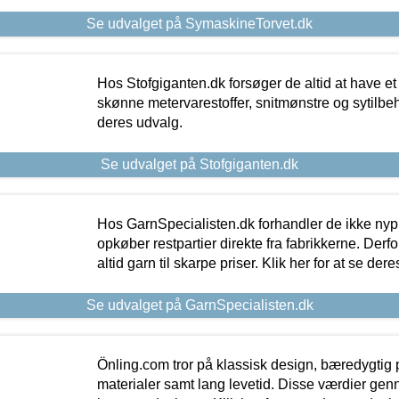
Se udvalget på SymaskineTorvet.dk
Hos Stofgiganten.dk forsøger de altid at have et
skønne metervarestoffer, snitmønstre og sytilbehø
deres udvalg.
Se udvalget på Stofgiganten.dk
Hos GarnSpecialisten.dk forhandler de ikke ny
opkøber restpartier direkte fra fabrikkerne. Derf
altid garn til skarpe priser. Klik her for at se der
Se udvalget på GarnSpecialisten.dk
Önling.com tror på klassisk design, bæredygtig p
materialer samt lang levetid. Disse værdier gen