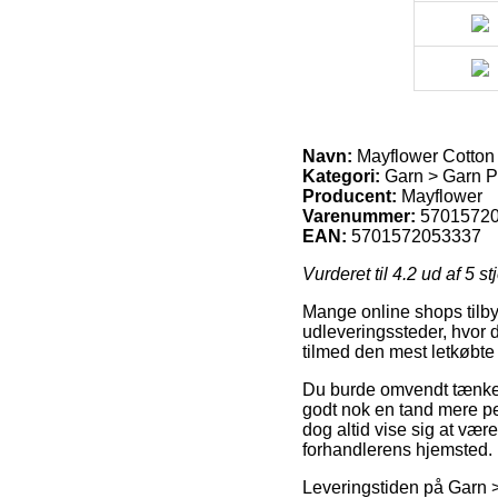
Navn:
Mayflower Cotton 
Kategori:
Garn > Garn Pr
Producent:
Mayflower
Varenummer:
5701572
EAN:
5701572053337
Vurderet til
4.2
ud af 5 st
Mange online shops tilby
udleveringssteder, hvor 
tilmed den mest letkøbte
Du burde omvendt tænke ov
godt nok en tand mere pe
dog altid vise sig at vær
forhandlerens hjemsted.
Leveringstiden på Garn 