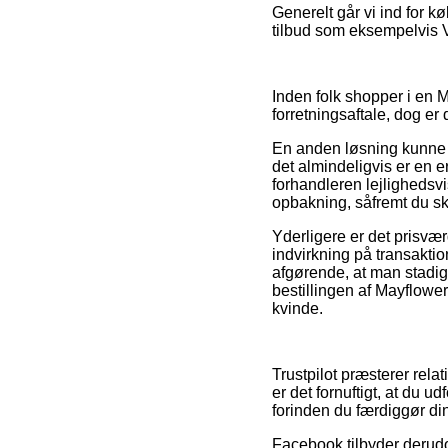
Generelt går vi ind for k
tilbud som eksempelvis Via
Inden folk shopper i en 
forretningsaftale, dog er
En anden løsning kunne 
det almindeligvis er en 
forhandleren lejlighedsvis
opbakning, såfremt du sk
Yderligere er det prisvæ
indvirkning på transaktio
afgørende, at man stadi
bestillingen af Mayflowe
kvinde.
Trustpilot præsterer rela
er det fornuftigt, at du 
forinden du færdiggør di
Facebook tilbyder derudov