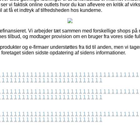
ser vi faktisk online outlets hvor du kan aflevere en kritik af v
l at få et indtryk af tilfredsheden hos kunderne.
inansieret. Vi arbejder tæt sammen med forskellige shops på net
es tilbud, og modtager provision om en bruger fra vores side ful
odukter og e-firmaer understøttes fra tid til anden, men vi tager
t foretaget siden sidste opdatering af sidens informationer.
1
1
1
1
1
1
1
1
1
1
1
1
1
1
1
1
1
1
1
1
1
1
1
1
1
1
1
1
1
1
1
1
1
1
1
1
1
1
1
1
1
1
1
1
1
1
1
1
1
1
1
1
1
1
1
1
1
1
1
1
1
1
1
1
1
1
1
1
1
1
1
1
1
1
1
1
1
1
1
1
1
1
1
1
1
1
1
1
1
1
1
1
1
1
1
1
1
1
1
1
1
1
1
1
1
1
1
1
1
1
1
1
1
1
1
1
1
1
1
1
1
1
1
1
1
1
1
1
1
1
1
1
1
1
1
1
1
1
1
1
1
1
1
1
1
1
1
1
1
1
1
1
1
1
1
1
1
1
1
1
1
1
1
1
1
1
1
1
1
1
1
1
1
1
1
1
1
1
1
1
1
1
1