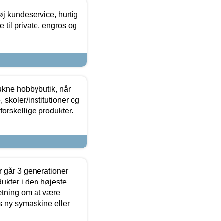
øj kundeservice, hurtig
 til private, engros og
ukne hobbybutik, når
 skoler/institutioner og
forskellige produkter.
 går 3 generationer
dukter i den højeste
sætning om at være
s ny symaskine eller