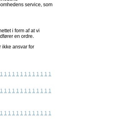
irksomhedens service, som
tet i form af at vi
dfører en ordre.
 ikke ansvar for
1
1
1
1
1
1
1
1
1
1
1
1
1
1
1
1
1
1
1
1
1
1
1
1
1
1
1
1
1
1
1
1
1
1
1
1
1
1
1