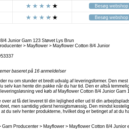
Besøg webshop
Besøg webshop
8/4 Junior Garn 123 Støvet Lys Brun
oducenter > Mayflower > Mayflower Cotton 8/4 Junior
053337
jerner baseret på
16
anmeldelser
der nu om stunder et bredt udvalg af leveringsformer. Den mest 
du selv kan hente din pakke når du har tid. Den er altså temme
 leveringsløsning ved køb af Mayflower Cotton 8/4 Junior Garn 
er at få det leveret til din lejlighed eller ud til din arbejdspla
bret, men samtidig yderst hensigtsmæssig. Den mindst kostelig
e at du selv henter produkterne, hvilket dog er betinget af at du 
> Garn Producenter > Mayflower > Mayflower Cotton 8/4 Junior 