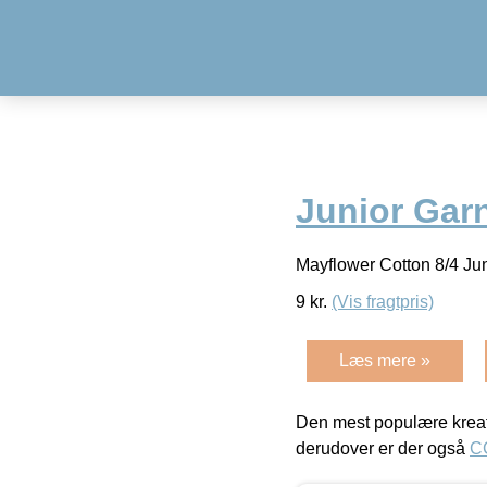
Junior Gar
Mayflower Cotton 8/4 Ju
9
kr.
(Vis fragtpris)
Læs mere »
Den mest populære kreat
derudover er der også
C