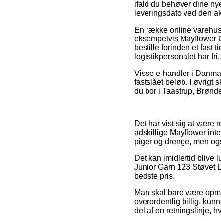
ifald du behøver dine ny
leveringsdato ved den ak
En række online varehus
eksempelvis Mayflower Co
bestille forinden et fast
logistikpersonalet har fri.
Visse e-handler i Danmark
fastslået beløb. I øvrigt
du bor i Taastrup, Brønde
Det har vist sig at være 
adskillige Mayflower inte
piger og drenge, men ogs
Det kan imidlertid blive 
Junior Garn 123 Støvet Ly
bedste pris.
Man skal bare være opmær
overordentlig billig, kun
del af en retningslinje, h