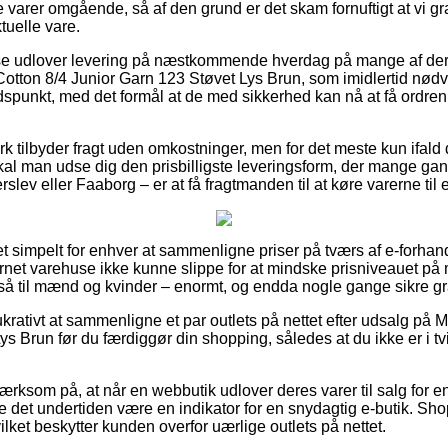
e varer omgående, så af den grund er det skam fornuftigt at vi 
tuelle vare.
e udlover levering på næstkommende hverdag på mange af der
tton 8/4 Junior Garn 123 Støvet Lys Brun, som imidlertid nødv
 tidspunkt, med det formål at de med sikkerhed kan nå at få ordren
 tilbyder fragt uden omkostninger, men for det meste kun ifald du
 skal man udse dig den prisbilligste leveringsform, der mange g
rslev eller Faaborg – er at få fragtmanden til at køre varerne ti
ret simpelt for enhver at sammenligne priser på tværs af e-forhand
rnet varehuse ikke kunne slippe for at mindske prisniveauet på m
å til mænd og kvinder – enormt, og endda nogle gange sikre gra
lukrativt at sammenligne et par outlets på nettet efter udsalg på 
s Brun før du færdiggør din shopping, således at du ikke er i tv
ksom på, at når en webbutik udlover deres varer til salg for en 
ne det undertiden være en indikator for en snydagtig e-butik. Sh
vilket beskytter kunden overfor uærlige outlets på nettet.