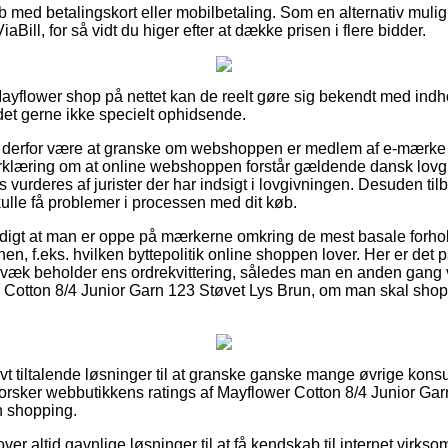
øb med betalingskort eller mobilbetaling. Som en alternativ muli
Bill, for så vidt du higer efter at dække prisen i flere bidder.
Mayflower shop på nettet kan de reelt gøre sig bekendt med in
 det gerne ikke specielt ophidsende.
derfor være at granske om webshoppen er medlem af e-mærke 
erklæring om at online webshoppen forstår gældende dansk lovgi
 vurderes af jurister der har indsigt i lovgivningen. Desuden tilb
ulle få problemer i processen med dit køb.
rdigt at man er oppe på mærkerne omkring de mest basale forho
nen, f.eks. hvilken byttepolitik online shoppen lover. Her er d
gvæk beholder ens ordrekvittering, således man en anden gang 
r Cotton 8/4 Junior Garn 123 Støvet Lys Brun, om man skal shopp
tivt tiltalende løsninger til at granske ganske mange øvrige kons
udforsker webbutikkens ratings af Mayflower Cotton 8/4 Junior Ga
n shopping.
er altid gavnlige løsninger til at få kendskab til internet virk