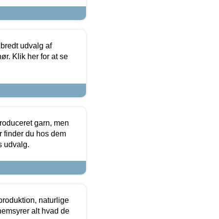
 bredt udvalg af
r. Klik her for at se
produceret garn, men
or finder du hos dem
es udvalg.
roduktion, naturlige
nemsyrer alt hvad de