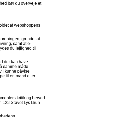
ghed bør du overveje et
dholdet af webshoppens
ordningen, grundet at
vning, samt at e-
ydes du lejlighed til
ld der kan have
et på samme måde
vil kunne påvise
e til en mand eller
umenters kritik og herved
rn 123 Støvet Lys Brun
somhedens