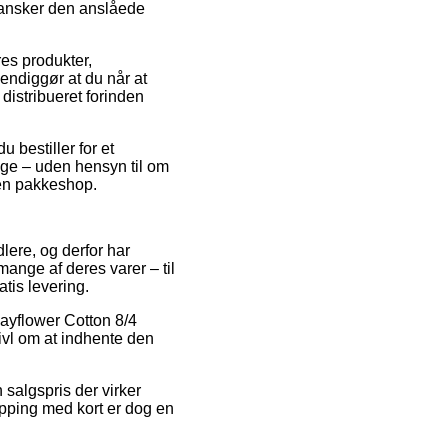
gransker den anslåede
es produkter,
endiggør at du når at
 distribueret forinden
 bestiller for et
ange – uden hensyn til om
l en pakkeshop.
lere, og derfor har
ange af deres varer – til
tis levering.
Mayflower Cotton 8/4
ivl om at indhente den
salgspris der virker
opping med kort er dog en