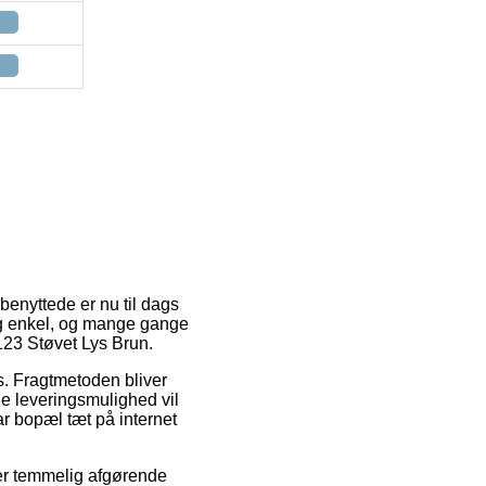
benyttede er nu til dags
lig enkel, og mange gange
123 Støvet Lys Brun.
ds. Fragtmetoden bliver
e leveringsmulighed vil
har bopæl tæt på internet
er temmelig afgørende