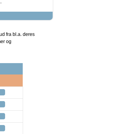
.
 fra bl.a. deres
mer og