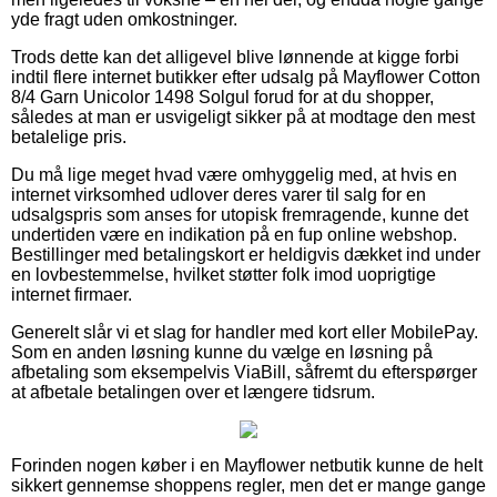
yde fragt uden omkostninger.
Trods dette kan det alligevel blive lønnende at kigge forbi
indtil flere internet butikker efter udsalg på Mayflower Cotton
8/4 Garn Unicolor 1498 Solgul forud for at du shopper,
således at man er usvigeligt sikker på at modtage den mest
betalelige pris.
Du må lige meget hvad være omhyggelig med, at hvis en
internet virksomhed udlover deres varer til salg for en
udsalgspris som anses for utopisk fremragende, kunne det
undertiden være en indikation på en fup online webshop.
Bestillinger med betalingskort er heldigvis dækket ind under
en lovbestemmelse, hvilket støtter folk imod uoprigtige
internet firmaer.
Generelt slår vi et slag for handler med kort eller MobilePay.
Som en anden løsning kunne du vælge en løsning på
afbetaling som eksempelvis ViaBill, såfremt du efterspørger
at afbetale betalingen over et længere tidsrum.
Forinden nogen køber i en Mayflower netbutik kunne de helt
sikkert gennemse shoppens regler, men det er mange gange