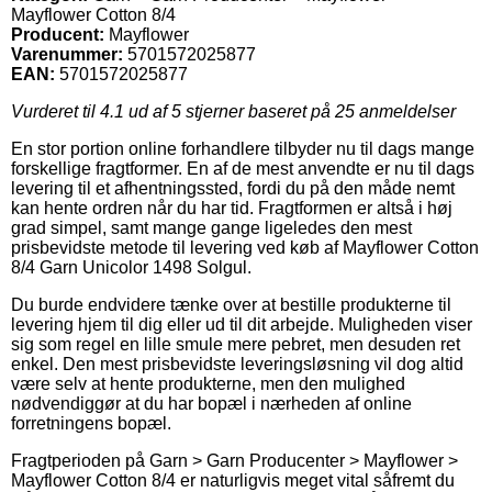
Mayflower Cotton 8/4
Producent:
Mayflower
Varenummer:
5701572025877
EAN:
5701572025877
Vurderet til
4.1
ud af 5 stjerner baseret på
25
anmeldelser
En stor portion online forhandlere tilbyder nu til dags mange
forskellige fragtformer. En af de mest anvendte er nu til dags
levering til et afhentningssted, fordi du på den måde nemt
kan hente ordren når du har tid. Fragtformen er altså i høj
grad simpel, samt mange gange ligeledes den mest
prisbevidste metode til levering ved køb af Mayflower Cotton
8/4 Garn Unicolor 1498 Solgul.
Du burde endvidere tænke over at bestille produkterne til
levering hjem til dig eller ud til dit arbejde. Muligheden viser
sig som regel en lille smule mere pebret, men desuden ret
enkel. Den mest prisbevidste leveringsløsning vil dog altid
være selv at hente produkterne, men den mulighed
nødvendiggør at du har bopæl i nærheden af online
forretningens bopæl.
Fragtperioden på Garn > Garn Producenter > Mayflower >
Mayflower Cotton 8/4 er naturligvis meget vital såfremt du