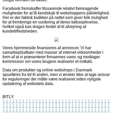
Facebook fremskaffer tilsvarende relativt fremragende
muligheder for at få kendskab til webshoppens pålidelighed.
Her er der faktisk butikker på nettet som giver folk mulighed
for at frembringe en vurdering af deres købsoplevelse,
hvilket også kan drages fordel af til afvejning af
kundetilfredsheden.
Vores hjemmeside finansieres af annoncer. Vi har
samarbejdsaftaler med masser af internet virksomheder i
form af at vi præsenterer firmaernes varer, og modtager
kommission om vores brugere realiserer et indkøb.
Data om produkter og online webshops i Danmark
ajourføres fra tid til anden, men vi ønsker ikke at tage ansvar
for reguleringer der måtte være realiseret siden nyligste
opdatering af websitets data.
BITLY:
1
1
1
1
1
1
1
1
1
1
1
1
1
1
1
1
1
1
1
1
1
1
1
1
1
1
1
1
1
1
1
1
1
1
1
1
1
1
1
1
1
1
1
1
1
1
1
1
1
1
1
1
1
1
1
1
1
1
1
1
1
1
1
1
1
1
1
1
1
1
1
1
1
1
1
1
1
1
1
1
1
1
1
1
1
1
1
1
1
1
1
1
1
1
1
1
1
1
1