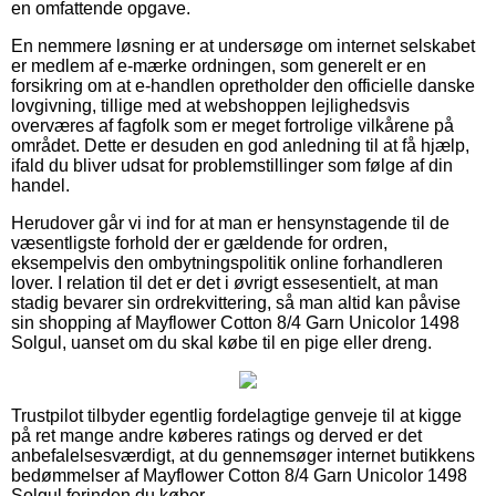
en omfattende opgave.
En nemmere løsning er at undersøge om internet selskabet
er medlem af e-mærke ordningen, som generelt er en
forsikring om at e-handlen opretholder den officielle danske
lovgivning, tillige med at webshoppen lejlighedsvis
overværes af fagfolk som er meget fortrolige vilkårene på
området. Dette er desuden en god anledning til at få hjælp,
ifald du bliver udsat for problemstillinger som følge af din
handel.
Herudover går vi ind for at man er hensynstagende til de
væsentligste forhold der er gældende for ordren,
eksempelvis den ombytningspolitik online forhandleren
lover. I relation til det er det i øvrigt essesentielt, at man
stadig bevarer sin ordrekvittering, så man altid kan påvise
sin shopping af Mayflower Cotton 8/4 Garn Unicolor 1498
Solgul, uanset om du skal købe til en pige eller dreng.
Trustpilot tilbyder egentlig fordelagtige genveje til at kigge
på ret mange andre køberes ratings og derved er det
anbefalelsesværdigt, at du gennemsøger internet butikkens
bedømmelser af Mayflower Cotton 8/4 Garn Unicolor 1498
Solgul forinden du køber.