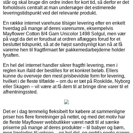
står og skal bruge din ordre inden for kort tid, så derfor er det
forholdsvis centralt at man undersøger det estimerede
leveringstidspunkt ved det relevante produkt.
En række internet varehuse tilsiger levering efter en enkelt
hverdag på mange af deres varenumre, eksempelvis
Mayflower Cotton 8/4 Garn Unicolor 1498 Solgul, men vær
på vagt da det er forudsat at ordren aflægges forud for et
besluttet tidspunkt, så at de højst sandsynligt kan nå at få
varerne hen til fragtfirmaet før pakkemedarbejderne holder
fyraften.
En hel del internet handler sikrer fragtfri levering, men i
reglen kun ifald der bestilles for et konkret beløb. Ellers
kunne du overveje den mest prisbevidste form for levering,
hvilket i de fleste tilfælde – om du er tæt på Roskilde, Nyborg
eller Skagen – vil være at få dem til at bringe dine varer til et
afhentningssted.
Det er i dag temmelig fleksibelt for købere at sammenligne
priser hos flere forretninger på nettet, og med det motiv har
de fleste Mayflower webbutikker været nødt til at sænke
priserne på mange af deres produkter – til babyer og børn,
men ligeledes til voksne – en hel del, og endda nogle gange