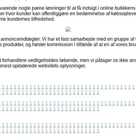
varende nogle pæne løsninger til at få indsigt i online butikken
rmaer hvor kunder kan offentliggøre en bedømmelse af købsoplev
mme kundernes tilfredshed.
f annonceindtægter. Vi har et fast samarbejde med en gruppe af
s produkter, og høster kommission i tilfælde af at en af vores br
t forhandlere vedligeholdes løbende, men vi påtager os ikke an
 senest opdaterede websitets oplysninger.
1
1
1
1
1
1
1
1
1
1
1
1
1
1
1
1
1
1
1
1
1
1
1
1
1
1
1
1
1
1
1
1
1
1
1
1
1
1
1
1
1
1
1
1
1
1
1
1
1
1
1
1
1
1
1
1
1
1
1
1
1
1
1
1
1
1
1
1
1
1
1
1
1
1
1
1
1
1
1
1
1
1
1
1
1
1
1
1
1
1
1
1
1
1
1
1
1
1
1
1
1
1
1
1
1
1
1
1
1
1
1
1
1
1
1
1
1
1
1
1
1
1
1
1
1
1
1
1
1
1
1
1
1
1
1
1
1
1
1
1
1
1
1
1
1
1
1
1
1
1
1
1
1
1
1
1
1
1
1
1
1
1
1
1
1
1
1
1
1
1
1
1
1
1
1
1
1
1
1
1
1
1
1