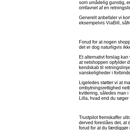
som umådelig gunstig, er
omfavnet af en retningslin
Generelt anbefaler vi kor
eksempelvis ViaBill, såf
Forud for at nogen shopp
det er dog naturligvis i
Et alternativt forslag kan
at netshoppen opfylder de
kendskab til retningslinj
vanskeligheder i forbind
Ligeledes støtter vi at m
ombytningsrettighed netbu
kvittering, således man 
Lilla, hvad end du søger 
Trustpilot fremskaffer ul
derved foreslåes det, at
forud for at du færdiggør