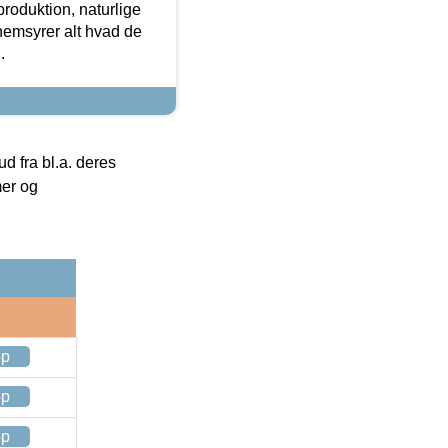
roduktion, naturlige
nemsyrer alt hvad de
.
 fra bl.a. deres
mer og
op
op
op