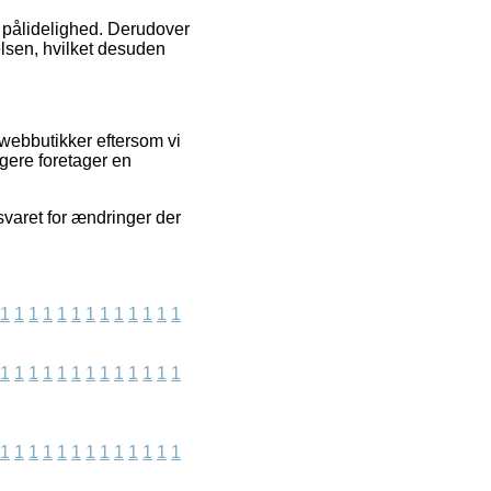
s pålidelighed. Derudover
elsen, hvilket desuden
 webbutikker eftersom vi
ugere foretager en
svaret for ændringer der
1
1
1
1
1
1
1
1
1
1
1
1
1
1
1
1
1
1
1
1
1
1
1
1
1
1
1
1
1
1
1
1
1
1
1
1
1
1
1