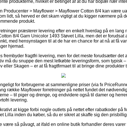
ente produkterne, hvilket er betinget af at du har bopæl nær in
n Producenter > Mayflower > Mayflower Cotton 8/4 kan være ual
 om lidt, så herved er det skam vigtigt at du kigger nærmere på 
kommende produkt.
etninger præsterer levering efter en enkelt hverdag på en lang 
tton 8/4 Garn Unicolor 1493 Støvet Lilla, men det er forudsat a
unkt, med hensynstagen til at de har en chance for at nå at få v
ger hjemad.
frembyder fragtfri levering, men for det meste forudsætter det a
tiv må du snuppe den mest letkøbte leveringsform, som typisk –
eller Skagen – er at få fragtfirmaet til at bringe dine produkter 
ængeligt for forbrugerne at sammenligne priser (via fx PriceRunner
ang række Mayflower forretninger på nettet fundet det nødvendi
rne – til piger og drenge, og endvidere også til damer og herrer
ofri levering.
krativt at kigge forbi nogle outlets på nettet efter rabatkoder på
Lilla inden du køber, så du er sikret at skaffe sig den prisbillig
 være så påvagt, at ifald en online butik forhandler deres varer 