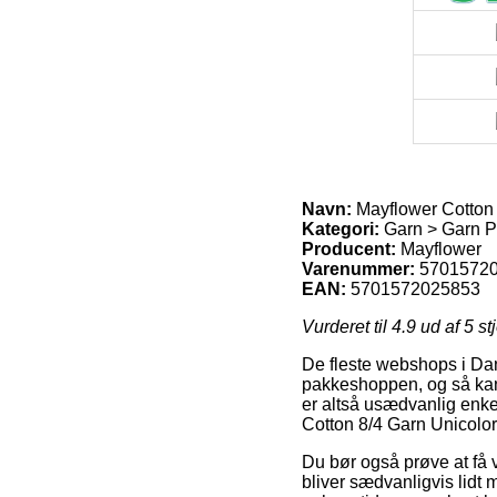
Navn:
Mayflower Cotton 
Kategori:
Garn > Garn Pr
Producent:
Mayflower
Varenummer:
5701572
EAN:
5701572025853
Vurderet til
4.9
ud af 5 st
De fleste webshops i Dan
pakkeshoppen, og så kan 
er altså usædvanlig enk
Cotton 8/4 Garn Unicolor
Du bør også prøve at få v
bliver sædvanligvis lidt 