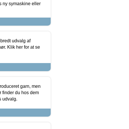
s ny symaskine eller
 bredt udvalg af
r. Klik her for at se
produceret garn, men
or finder du hos dem
es udvalg.