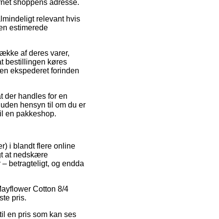
ternet shoppens adresse.
mindeligt relevant hvis
den estimerede
række af deres varer,
t bestillingen køres
aren ekspederet forinden
t der handles for en
 uden hensyn til om du er
til en pakkeshop.
) i blandt flere online
gt at nedskære
 – betragteligt, og endda
 Mayflower Cotton 8/4
ste pris.
til en pris som kan ses