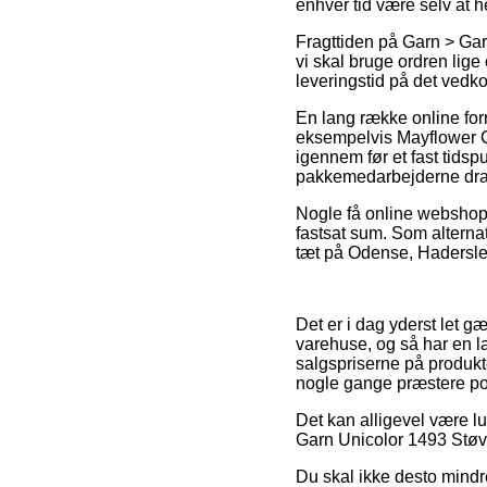
enhver tid være selv at h
Fragttiden på Garn > Gar
vi skal bruge ordren lige
leveringstid på det ved
En lang række online forr
eksempelvis Mayflower Co
igennem før et fast tidsp
pakkemedarbejderne dra
Nogle få online webshops 
fastsat sum. Som alterna
tæt på Odense, Haderslev 
Det er i dag yderst let g
varehuse, og så har en l
salgspriserne på produkte
nogle gange præstere port
Det kan alligevel være lu
Garn Unicolor 1493 Støvet 
Du skal ikke desto mindre