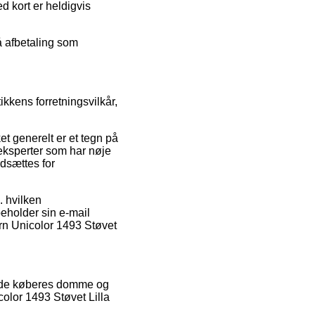
 kort er heldigvis
på afbetaling som
kens forretningsvilkår,
et generelt er et tegn på
f eksperter som har nøje
udsættes for
. hvilken
beholder sin e-mail
arn Unicolor 1493 Støvet
erende køberes domme og
olor 1493 Støvet Lilla