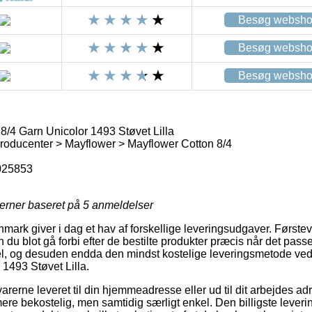
Besøg websh
Besøg websh
Besøg websh
8/4 Garn Unicolor 1493 Støvet Lilla
oducenter > Mayflower > Mayflower Cotton 8/4
025853
jerner baseret på
5
anmeldelser
mark giver i dag et hav af forskellige leveringsudgaver. Førstev
du blot gå forbi efter de bestilte produkter præcis når det pass
el, og desuden endda den mindst kostelige leveringsmetode ved
 1493 Støvet Lilla.
arerne leveret til din hjemmeadresse eller ud til dit arbejdes 
mere bekostelig, men samtidig særligt enkel. Den billigste leveri