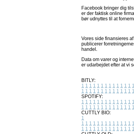
Facebook bringer dig tils
er der faktisk online fi
bør udnyttes til at forne
Vores side finansieres a
publicerer forretningerne
handel.
Data om varer og interne
er udarbejdet efter at vi
BITLY:
1
1
1
1
1
1
1
1
1
1
1
1
1
1
1
1
1
1
1
1
1
1
1
1
1
1
SPOTIFY:
1
1
1
1
1
1
1
1
1
1
1
1
1
1
1
1
1
1
1
1
1
1
1
1
1
1
CUTTLY BIO:
1
1
1
1
1
1
1
1
1
1
1
1
1
1
1
1
1
1
1
1
1
1
1
1
1
1
1