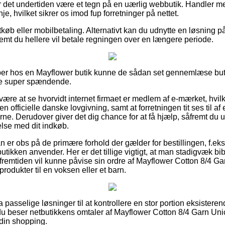
 det undertiden være et tegn på en uærlig webbutik. Handler med
je, hvilket sikrer os imod fup forretninger på nettet.
tkøb eller mobilbetaling. Alternativt kan du udnytte en løsning 
remt du hellere vil betale regningen over en længere periode.
er hos en Mayflower butik kunne de sådan set gennemlæse butik
kke super spændende.
 være at se hvorvidt internet firmaet er medlem af e-mærket, hvilk
n officielle danske lovgivning, samt at forretningen tit ses til a
erne. Derudover giver det dig chance for at få hjælp, såfremt du 
else med dit indkøb.
an er obs på de primære forhold der gælder for bestillingen, f.eks
tikken anvender. Her er det tillige vigtigt, at man stadigvæk bi
i fremtiden vil kunne påvise sin ordre af Mayflower Cotton 8/4 G
produkter til en voksen eller et barn.
tra passelige løsninger til at kontrollere en stor portion eksist
 du beser netbutikkens omtaler af Mayflower Cotton 8/4 Garn Unic
 din shopping.