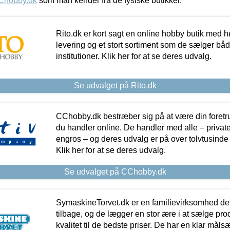
Chobby.dk
som man kender fra de fysiske butikker.
Rito.dk er kort sagt en online hobby butik med h
levering og et stort sortiment som de sælger både
institutioner. Klik her for at se deres udvalg.
Se udvalget på Rito.dk
CChobby.dk bestræber sig på at være din foretr
du handler online. De handler med alle – private,
engros – og deres udvalg er på over tolvtusinde 
Klik her for at se deres udvalg.
Se udvalget på CChobby.dk
SymaskineTorvet.dk er en familievirksomhed der
tilbage, og de lægger en stor ære i at sælge pro
kvalitet til de bedste priser. De har en klar mål