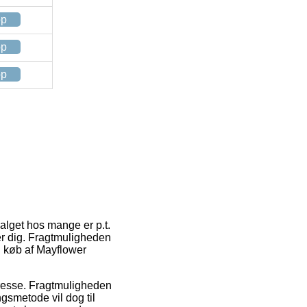
op
op
op
alget hos mange er p.t.
er dig. Fragtmuligheden
 køb af Mayflower
adresse. Fragtmuligheden
ngsmetode vil dog til