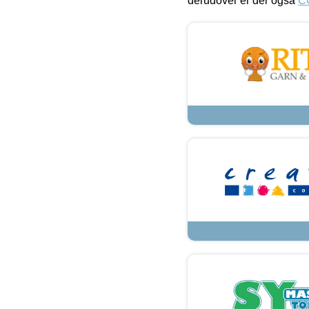
derudover er der også
C