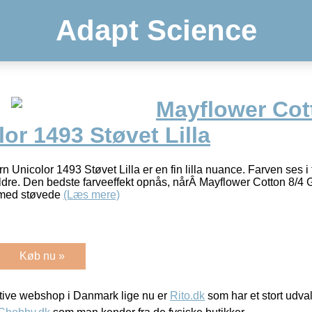
Adapt Science
Mayflower Cot
or 1493 Støvet Lilla
 Unicolor 1493 Støvet Lilla er en fin lilla nuance. Farven ses i
ldre. Den bedste farveeffekt opnås, nårÂ Mayflower Cotton 8/4
 med støvede
(Læs mere)
Køb nu »
ive webshop i Danmark lige nu er
Rito.dk
som har et stort udval