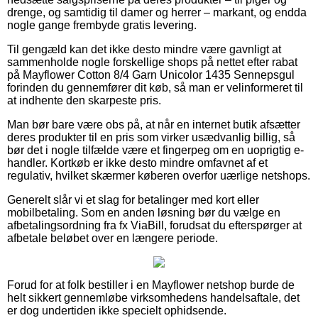
drenge, og samtidig til damer og herrer – markant, og endda
nogle gange frembyde gratis levering.
Til gengæld kan det ikke desto mindre være gavnligt at
sammenholde nogle forskellige shops på nettet efter rabat
på Mayflower Cotton 8/4 Garn Unicolor 1435 Sennepsgul
forinden du gennemfører dit køb, så man er velinformeret til
at indhente den skarpeste pris.
Man bør bare være obs på, at når en internet butik afsætter
deres produkter til en pris som virker usædvanlig billig, så
bør det i nogle tilfælde være et fingerpeg om en uoprigtig e-
handler. Kortkøb er ikke desto mindre omfavnet af et
regulativ, hvilket skærmer køberen overfor uærlige netshops.
Generelt slår vi et slag for betalinger med kort eller
mobilbetaling. Som en anden løsning bør du vælge en
afbetalingsordning fra fx ViaBill, forudsat du efterspørger at
afbetale beløbet over en længere periode.
Forud for at folk bestiller i en Mayflower netshop burde de
helt sikkert gennemløbe virksomhedens handelsaftale, det
er dog undertiden ikke specielt ophidsende.