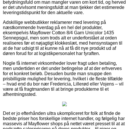
betydningsfuld om man mangler varen om kort tid, og herved
er det utvivlsomt meningsfuldt at man tjekker det estimerede
leveringstidspunkt for den aktuelle vare.
Adskillige webbutikker reklamerer med levering på
næstkommende hverdag på en hel del produkter,
eksempelvis Mayflower Cotton 8/4 Garn Unicolor 1435
Sennepsgul, men som trods alt er underforstået at orden
realiseres før et nøjagtigt klokkeslæt, med hensynstagen til
at de har udsigt til at kunne nå at få dit nye produkt ud af
døren forud for at logistikpersonalet har fyraften.
Nogle få internet virksomheder lover fragt uden betaling,
men undertiden er det under betingelse af at der erhverves
for et konkret beløb. Desuden burde man snuppe den
prisbilligste mulighed for levering, hvilket i de fleste tilfælde
– hvad end du bor nær Fredericia, Lillerød eller Vojens – vil
være at få fragtmanden til at bringe produkterne til et
afhentningssted.
Det er jo efterhånden ultra ukompliceret for folk at finde de
bedste priser hos forskellige internet handler, og følgelig har
massevis af Mayflower shops på nettet været presset til at at
nedsætte salgspriserne på deres produkter – til piger og