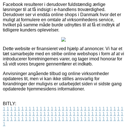
Facebook resulterer i derudover fuldstændig ærlige
løsninger til at få indsigt i e-handlens troværdighed.
Derudover ser vi endda online shops i Danmark hvor det er
muligt at formulere en omtale af virksomhedens service,
hvilket på samme måde burde udnyttes til at få et indtryk af
tidligere kunders oplevelser.
Dette website er finansieret ved hjælp af annoncer. Vi har et
tæt samarbejde med en stribe online webshops i form af at vi
introducerer forretningernes varer, og tager imod honorar for
så vidt vores brugere gennemfører et indkøb.
Anvisninger angående tilbud og online virksomheder
opdateres tit, men vi kan ikke stilles ansvarlig for
forandringer der muligvis er udarbejdet siden vi sidste gang
opdaterede hjemmesidens informationer.
BITLY:
1
1
1
1
1
1
1
1
1
1
1
1
1
1
1
1
1
1
1
1
1
1
1
1
1
1
1
1
1
1
1
1
1
1
1
1
1
1
1
1
1
1
1
1
1
1
1
1
1
1
1
1
1
1
1
1
1
1
1
1
1
1
1
1
1
1
1
1
1
1
1
1
1
1
1
1
1
1
1
1
1
1
1
1
1
1
1
1
1
1
1
1
1
1
1
1
1
1
1
1