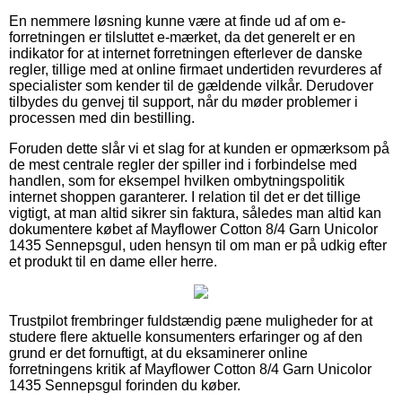
En nemmere løsning kunne være at finde ud af om e-
forretningen er tilsluttet e-mærket, da det generelt er en
indikator for at internet forretningen efterlever de danske
regler, tillige med at online firmaet undertiden revurderes af
specialister som kender til de gældende vilkår. Derudover
tilbydes du genvej til support, når du møder problemer i
processen med din bestilling.
Foruden dette slår vi et slag for at kunden er opmærksom på
de mest centrale regler der spiller ind i forbindelse med
handlen, som for eksempel hvilken ombytningspolitik
internet shoppen garanterer. I relation til det er det tillige
vigtigt, at man altid sikrer sin faktura, således man altid kan
dokumentere købet af Mayflower Cotton 8/4 Garn Unicolor
1435 Sennepsgul, uden hensyn til om man er på udkig efter
et produkt til en dame eller herre.
Trustpilot frembringer fuldstændig pæne muligheder for at
studere flere aktuelle konsumenters erfaringer og af den
grund er det fornuftigt, at du eksaminerer online
forretningens kritik af Mayflower Cotton 8/4 Garn Unicolor
1435 Sennepsgul forinden du køber.