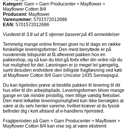
Kategori:
Garn > Garn Producenter > Mayflower >
Mayflower Cotton 8/4
Producent:
Mayflower
Varenummer:
5701572012686
EAN:
5701572012686
Vurderet til
3.8
ud af 5 stjerner baseret på
45
anmeldelser
Temmelig mange online firmaer giver nu til dags en række
forskellige leveringsformer. Den mest benyttede er på
nuværende tidspunkt at få afleveret pakken hos en
pakkeshop, og så kan du blot gå forbi efter din ordre når du
har mulighed for det. Løsningen er jo meget let gængelig,
samt desuden endvidere den billigste fragtløsning ved køb
af Mayflower Cotton 8/4 Garn Unicolor 1435 Sennepsgul.
Du kan ligeledes prøve at bestille pakken til levering til dit
hus eller til din arbejdsplads. Leveringsformen bliver mange
gange en tak mindre prisbillig, men tillige vældig fleksibel.
Den mest letkøbte leveringsmulighed kan ikke benægtes at
være at du selv henter varerne, hvilket kræver at du fysisk
befinder dig i kort afstand af e-handlens hjemsted.
Fragtperioden på Garn > Garn Producenter > Mayflower >
Mayflower Cotton 8/4 kan vise sig at være ekstremt