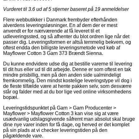
Vurderet til
3.6
ud af 5 stjerner baseret på
19
anmeldelser
Flere webbutikker i Danmark frembyder efterhånden
alverdens leveringsløsninger. En af dem der er mest
anvendt er for nærværende at få leveret til et
udleveringssted, og så afhenter du blot ordren lige når det
passer dig. Leveringsformen er altså temmelig bekvem, og
oftest endda den billigste leveringsmetode ved køb af
Mayflower Cotton 3 Garn 373 Brændt Sienna.
Du kunne endvidere udse dig at bestille varerne til levering
til dit hus eller ud til dit arbejde. Denne er som oftest en tak
mindre prisbillig, men på den anden side ualmindeligt
fremkommelig. Den mindst kostelige leveringstype vil dog i
de fleste tilfælde være at hente pakken selv, som desværre
står og falder med at du bor lige ved online virksomhedens
bopæl.
Leveringstidspunktet på Garn > Garn Producenter >
Mayflower > Mayflower Cotton 3 kan vise sig at være
usædvanlig udslagsgivende såfremt man absolut skal bruge
dine nye varer inden for få dage, og herved er det komplet
på sin plads at vi checker leveringstiden på den
pågældende vare.