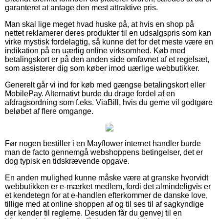
garanteret at antage den mest attraktive pris.
Man skal lige meget hvad huske på, at hvis en shop på
nettet reklamerer deres produkter til en udsalgspris som kan
virke mystisk fordelagtig, så kunne det for det meste være en
indikation på en uærlig online virksomhed. Køb med
betalingskort er på den anden side omfavnet af et regelsæt,
som assisterer dig som køber imod uærlige webbutikker.
Generelt går vi ind for køb med gængse betalingskort eller
MobilePay. Alternativt burde du drage fordel af en
afdragsordning som f.eks. ViaBill, hvis du gerne vil godtgøre
beløbet af flere omgange.
Før nogen bestiller i en Mayflower internet handler burde
man de facto gennemgå webshoppens betingelser, det er
dog typisk en tidskrævende opgave.
En anden mulighed kunne måske være at granske hvorvidt
webbutikken er e-mærket medlem, fordi det almindeligvis er
et kendetegn for at e-handlen efterkommer de danske love,
tillige med at online shoppen af og til ses til af sagkyndige
der kender til reglerne. Desuden får du genvej til en