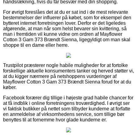
håndsrækning, hvis du får besvær med din shopping.
For øvrigt foreslåes det at du er sat ind i de mest relevante
bestemmelser der influerer på købet, som for eksempel den
bytteret internet forretningen lover. Derfor er det ligeledes
afgørende, at man når som helst bevarer sin kvittering, så
man i fremtiden vil kunne vidne om ordren af Mayflower
Cotton 3 Garn 373 Brændt Sienna, ligegyldigt om man skal
shoppe til en dame eller herre.
Trustpilot præsterer nogle habile muligheder for at fortolke
forskellige aktuelle konsumenters tanker og herved støtter vi,
at du kigger nærmere på netshoppens vurderinger af
Mayflower Cotton 3 Garn 373 Brændt Sienna forud for at du
køber.
Facebook forærer dig tillige i højeste grad habile chancer for
at få indblik i online forretningens troværdighed. I øvrigt ser
vi faktisk butikker på nettet som tilbyder kunderne at forfatte
en anmeldelse af virksomhedens service, som tillige bør
benyttes til at fornemme hvor glade kunderne er.