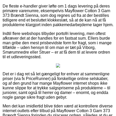
De fleste e-handler giver løfte om 1 dags levering på deres
primære varenumre, eksempelvis Mayflower Cotton 3 Garn
373 Brændt Sienna, som dog regnes ud fra at der bestilles
tidligere end et besluttet klokkeslæt, så at de kan nå at få
produkterne klargjort inden pakkemedarbejderne tager hjem.
Indtil flere webshops tilbyder portofri levering, men oftest
afkræver det at der handles for en fastsat sum. Ellers burde
man gribe den mest prisbevidste form for fragt, som i mange
tilfælde – uden hensyn til om man er tæt på Viborg,
Smørumnedre eller Struer – er at få dem til at levere ordren
til et udleveringssted.
Det er i dag ret så let gængeligt for enhver at sammenligne
priser (via fx PriceRunner) på forskellige online selskaber,
og af den grund har mange Mayflower internet shops ikke
kunne slippe for at trykke salgspriserne på produkterne – til
juniorer, samt også til herrer og damer – enormt, og endda
nogle gange sikre fragt uden gebyr.
Men det kan imidlertid blive tiden værd at kontrollere diverse
internet outlets efter tilbud på Mayflower Cotton 3 Garn 373
Brændt Sienna forinden du placerer ordren, således at du er