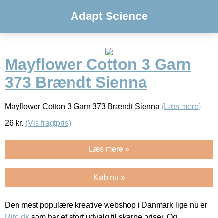
Adapt Science
Mayflower Cotton 3 Garn
373 Brændt Sienna
Mayflower Cotton 3 Garn 373 Brændt Sienna
(Læs mere)
26
kr.
(Vis fragtpris)
Læs mere »
Køb nu »
Den mest populære kreative webshop i Danmark lige nu er
Rito.dk
som har et stort udvalg til skarpe priser. Og