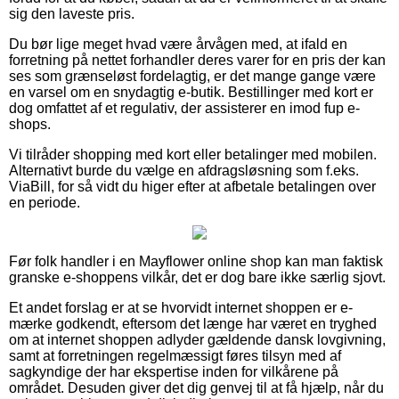
sig den laveste pris.
Du bør lige meget hvad være årvågen med, at ifald en
forretning på nettet forhandler deres varer for en pris der kan
ses som grænseløst fordelagtig, er det mange gange være
en varsel om en snydagtig e-butik. Bestillinger med kort er
dog omfattet af et regulativ, der assisterer en imod fup e-
shops.
Vi tilråder shopping med kort eller betalinger med mobilen.
Alternativt burde du vælge en afdragsløsning som f.eks.
ViaBill, for så vidt du higer efter at afbetale betalingen over
en periode.
Før folk handler i en Mayflower online shop kan man faktisk
granske e-shoppens vilkår, det er dog bare ikke særlig sjovt.
Et andet forslag er at se hvorvidt internet shoppen er e-
mærke godkendt, eftersom det længe har været en tryghed
om at internet shoppen adlyder gældende dansk lovgivning,
samt at forretningen regelmæssigt føres tilsyn med af
sagkyndige der har ekspertise inden for vilkårene på
området. Desuden giver det dig genvej til at få hjælp, når du