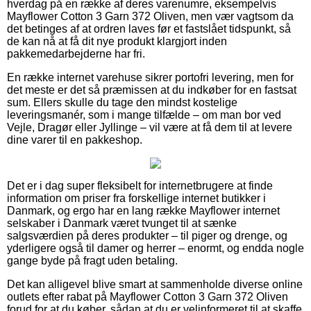
hverdag på en række af deres varenumre, eksempelvis
Mayflower Cotton 3 Garn 372 Oliven, men vær vagtsom da
det betinges af at ordren laves før et fastslået tidspunkt, så
de kan nå at få dit nye produkt klargjort inden
pakkemedarbejderne har fri.
En række internet varehuse sikrer portofri levering, men for
det meste er det så præmissen at du indkøber for en fastsat
sum. Ellers skulle du tage den mindst kostelige
leveringsmanér, som i mange tilfælde – om man bor ved
Vejle, Dragør eller Jyllinge – vil være at få dem til at levere
dine varer til en pakkeshop.
Det er i dag super fleksibelt for internetbrugere at finde
information om priser fra forskellige internet butikker i
Danmark, og ergo har en lang række Mayflower internet
selskaber i Danmark været tvunget til at sænke
salgsværdien på deres produkter – til piger og drenge, og
yderligere også til damer og herrer – enormt, og endda nogle
gange byde på fragt uden betaling.
Det kan alligevel blive smart at sammenholde diverse online
outlets efter rabat på Mayflower Cotton 3 Garn 372 Oliven
forud for at du køber, sådan at du er velinformeret til at skaffe