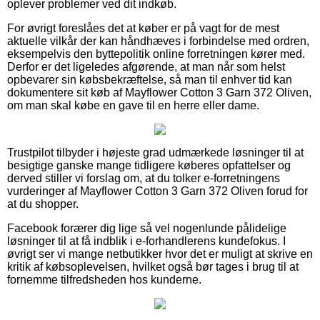
oplever problemer ved dit indkøb.
For øvrigt foreslåes det at køber er på vagt for de mest
aktuelle vilkår der kan håndhæves i forbindelse med ordren,
eksempelvis den byttepolitik online forretningen kører med.
Derfor er det ligeledes afgørende, at man når som helst
opbevarer sin købsbekræftelse, så man til enhver tid kan
dokumentere sit køb af Mayflower Cotton 3 Garn 372 Oliven,
om man skal købe en gave til en herre eller dame.
Trustpilot tilbyder i højeste grad udmærkede løsninger til at
besigtige ganske mange tidligere køberes opfattelser og
derved stiller vi forslag om, at du tolker e-forretningens
vurderinger af Mayflower Cotton 3 Garn 372 Oliven forud for
at du shopper.
Facebook forærer dig lige så vel nogenlunde pålidelige
løsninger til at få indblik i e-forhandlerens kundefokus. I
øvrigt ser vi mange netbutikker hvor det er muligt at skrive en
kritik af købsoplevelsen, hvilket også bør tages i brug til at
fornemme tilfredsheden hos kunderne.