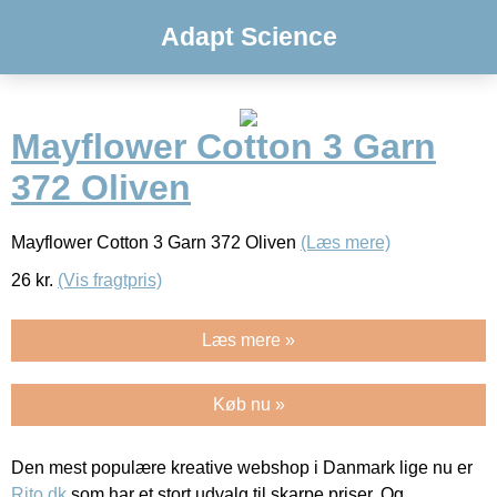
Adapt Science
Mayflower Cotton 3 Garn
372 Oliven
Mayflower Cotton 3 Garn 372 Oliven
(Læs mere)
26
kr.
(Vis fragtpris)
Læs mere »
Køb nu »
Den mest populære kreative webshop i Danmark lige nu er
Rito.dk
som har et stort udvalg til skarpe priser. Og