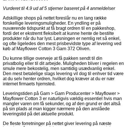
Vurderet til
4.9
ud af 5 stjerner baseret på
4
anmeldelser
Adskillige shops på nettet foreslår nu en lang række
forskellige leveringsmuligheder. En yndling er på
nuværende tidspunkt at få bragt ordren til en pakkeshop,
fordi det er ekstremt fleksibelt at kunne hente de bestilte
produkter når du har lyst. Løsningen er nemlig ret så enkel,
og ofte ligeledes den mest prisbevidste type af levering ved
køb af Mayflower Cotton 3 Garn 372 Oliven.
Du kunne tillige overveje at få pakken sendt til din
privatbolig eller til dit arbejde. Muligheden bliver i regelen en
smule mere bekostelig, men samtidig usædvanlig enkel.
Den mest betalelige slags levering vil dog til enhver tid være
at du selv henter ordren, hvilket dog kræver at du er nær
internet firmaets hjemsted.
Leveringstiden på Garn > Garn Producenter > Mayflower >
Mayflower Cotton 3 er naturligvis vældig essentiel hvis man
mangler varen om få sekunder, og af den grund er det altså
på sin plads at man kigger nærmere på den anslåede
leveringstid på det aktuelle produkt.
De fleste forretninger på nettet giver levering på næste