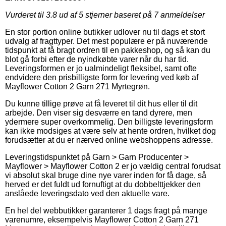
Vurderet til
3.8
ud af 5 stjerner baseret på
7
anmeldelser
En stor portion online butikker udlover nu til dags et stort
udvalg af fragttyper. Det mest populære er på nuværende
tidspunkt at få bragt ordren til en pakkeshop, og så kan du
blot gå forbi efter de nyindkøbte varer når du har tid.
Leveringsformen er jo ualmindeligt fleksibel, samt ofte
endvidere den prisbilligste form for levering ved køb af
Mayflower Cotton 2 Garn 271 Myrtegrøn.
Du kunne tillige prøve at få leveret til dit hus eller til dit
arbejde. Den viser sig desværre en tand dyrere, men
ydermere super overkommelig. Den billigste leveringsform
kan ikke modsiges at være selv at hente ordren, hvilket dog
forudsætter at du er nærved online webshoppens adresse.
Leveringstidspunktet på Garn > Garn Producenter >
Mayflower > Mayflower Cotton 2 er jo vældig central forudsat
vi absolut skal bruge dine nye varer inden for få dage, så
herved er det fuldt ud fornuftigt at du dobbelttjekker den
anslåede leveringsdato ved den aktuelle vare.
En hel del webbutikker garanterer 1 dags fragt på mange
varenumre, eksempelvis Mayflower Cotton 2 Garn 271