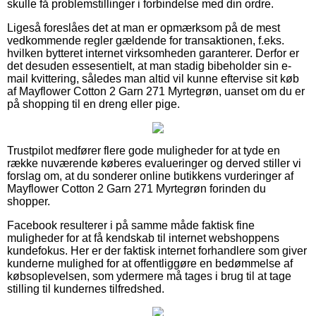
skulle få problemstillinger i forbindelse med din ordre.
Ligeså foreslåes det at man er opmærksom på de mest
vedkommende regler gældende for transaktionen, f.eks.
hvilken bytteret internet virksomheden garanterer. Derfor er
det desuden essesentielt, at man stadig bibeholder sin e-
mail kvittering, således man altid vil kunne eftervise sit køb
af Mayflower Cotton 2 Garn 271 Myrtegrøn, uanset om du er
på shopping til en dreng eller pige.
Trustpilot medfører flere gode muligheder for at tyde en
række nuværende køberes evalueringer og derved stiller vi
forslag om, at du sonderer online butikkens vurderinger af
Mayflower Cotton 2 Garn 271 Myrtegrøn forinden du
shopper.
Facebook resulterer i på samme måde faktisk fine
muligheder for at få kendskab til internet webshoppens
kundefokus. Her er der faktisk internet forhandlere som giver
kunderne mulighed for at offentliggøre en bedømmelse af
købsoplevelsen, som ydermere må tages i brug til at tage
stilling til kundernes tilfredshed.