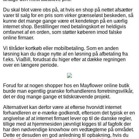
Du skal blot være obs på, at hvis en shop på nettet afsætter
varer til salg for en pris som virker grænseløst beskeden, så
kunne det mange gange være et kendetegn på en uærlig
internet shop. Bestillinger med betalingskort er heldigvis
omfavnet af en orden, som støtter køberen imod falske
online firmaer.
Vi tilråder kortkøb eller mobilbetaling. Som en anden
løsning kan du drage nytte af en løsning på afbetaling fra
f.eks. ViaBill, forudsat du higer efter at dække regningen
over en længere periode.
Forud for at nogen shopper hos en Mayflower online butik
burde man egentlig granske forhandlerens forretningsvilkår,
det er dog mange gange et tidskrævende projekt.
Alternativet kan derfor være at efterse hvorvidt internet
forhandleren er e-mærke godkendt, eftersom det typisk er en
angivelse af at internet firmaet lever op til de danske regler,
tillige med at hjemmesiden jævnligt kigges til af fagfolk der
har den nødvendige knowhow om vedtægterne på området.
Dette er desuden en god anledning til opbakning, hvis du