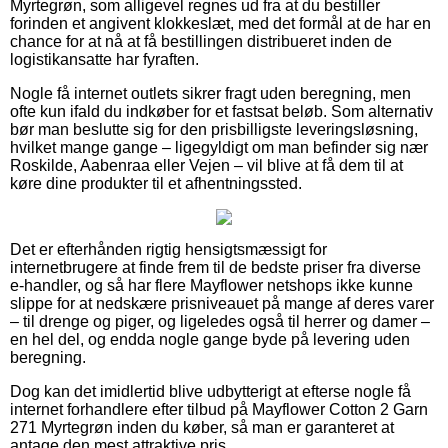
Myrtegrøn, som alligevel regnes ud fra at du bestiller
forinden et angivent klokkeslæt, med det formål at de har en
chance for at nå at få bestillingen distribueret inden de
logistikansatte har fyraften.
Nogle få internet outlets sikrer fragt uden beregning, men
ofte kun ifald du indkøber for et fastsat beløb. Som alternativ
bør man beslutte sig for den prisbilligste leveringsløsning,
hvilket mange gange – ligegyldigt om man befinder sig nær
Roskilde, Aabenraa eller Vejen – vil blive at få dem til at
køre dine produkter til et afhentningssted.
Det er efterhånden rigtig hensigtsmæssigt for
internetbrugere at finde frem til de bedste priser fra diverse
e-handler, og så har flere Mayflower netshops ikke kunne
slippe for at nedskære prisniveauet på mange af deres varer
– til drenge og piger, og ligeledes også til herrer og damer –
en hel del, og endda nogle gange byde på levering uden
beregning.
Dog kan det imidlertid blive udbytterigt at efterse nogle få
internet forhandlere efter tilbud på Mayflower Cotton 2 Garn
271 Myrtegrøn inden du køber, så man er garanteret at
antage den mest attraktive pris.