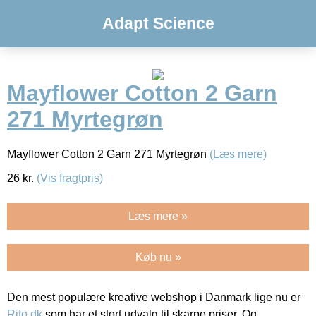
Adapt Science
Mayflower Cotton 2 Garn
271 Myrtegrøn
Mayflower Cotton 2 Garn 271 Myrtegrøn
(Læs mere)
26
kr.
(Vis fragtpris)
Læs mere »
Køb nu »
Den mest populære kreative webshop i Danmark lige nu er
Rito.dk
som har et stort udvalg til skarpe priser. Og