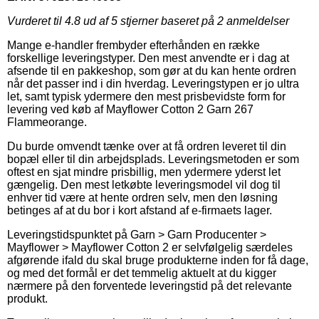
Vurderet til
4.8
ud af 5 stjerner baseret på
2
anmeldelser
Mange e-handler frembyder efterhånden en række
forskellige leveringstyper. Den mest anvendte er i dag at
afsende til en pakkeshop, som gør at du kan hente ordren
når det passer ind i din hverdag. Leveringstypen er jo ultra
let, samt typisk ydermere den mest prisbevidste form for
levering ved køb af Mayflower Cotton 2 Garn 267
Flammeorange.
Du burde omvendt tænke over at få ordren leveret til din
bopæl eller til din arbejdsplads. Leveringsmetoden er som
oftest en sjat mindre prisbillig, men ydermere yderst let
gængelig. Den mest letkøbte leveringsmodel vil dog til
enhver tid være at hente ordren selv, men den løsning
betinges af at du bor i kort afstand af e-firmaets lager.
Leveringstidspunktet på Garn > Garn Producenter >
Mayflower > Mayflower Cotton 2 er selvfølgelig særdeles
afgørende ifald du skal bruge produkterne inden for få dage,
og med det formål er det temmelig aktuelt at du kigger
nærmere på den forventede leveringstid på det relevante
produkt.