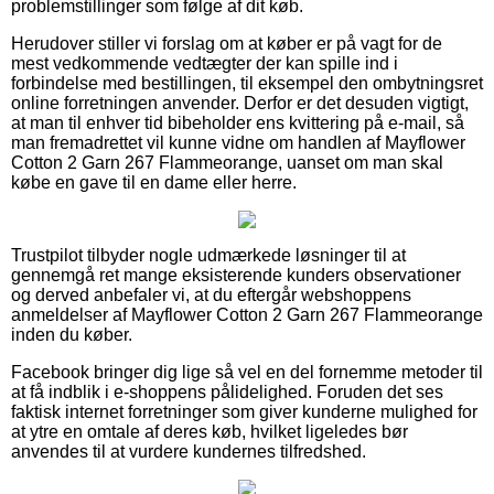
problemstillinger som følge af dit køb.
Herudover stiller vi forslag om at køber er på vagt for de
mest vedkommende vedtægter der kan spille ind i
forbindelse med bestillingen, til eksempel den ombytningsret
online forretningen anvender. Derfor er det desuden vigtigt,
at man til enhver tid bibeholder ens kvittering på e-mail, så
man fremadrettet vil kunne vidne om handlen af Mayflower
Cotton 2 Garn 267 Flammeorange, uanset om man skal
købe en gave til en dame eller herre.
Trustpilot tilbyder nogle udmærkede løsninger til at
gennemgå ret mange eksisterende kunders observationer
og derved anbefaler vi, at du eftergår webshoppens
anmeldelser af Mayflower Cotton 2 Garn 267 Flammeorange
inden du køber.
Facebook bringer dig lige så vel en del fornemme metoder til
at få indblik i e-shoppens pålidelighed. Foruden det ses
faktisk internet forretninger som giver kunderne mulighed for
at ytre en omtale af deres køb, hvilket ligeledes bør
anvendes til at vurdere kundernes tilfredshed.