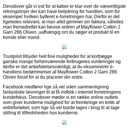
Derudover går vi ind for at køber er klar over de væsentligste
retningslinjer der kan have betydning for handlen, som for
eksempel hvilken bytteret e-forretningen har. Derfor er det
ligeledes relevant, at man altid gemmer sin faktura, således
man fremadrettet kan bevise ordren af Mayflower Cotton 2
Garn 266 Oliven, uafhængig om du søger et produkt til en
kvinde eller mand.
Trustpilot tilbyder helt fine muligheder for at kortlægge
ganske mange forhenværende forbrugeres vurderinger og
derfor er det anbefalelsesværdigt, at du eksaminerer e-
handlens bedømmelser af Mayflower Cotton 2 Garn 266
Oliven forud for at du placerer din ordre.
Facebook medfører lige så vel uden sammenligning
fantastiske løsninger til at få indblik i internet forretningens
kundefokus. Derudover møder vi en række online outlets
som giver kunderne mulighed for at frembringe en kritik af
ordreforløbet, som lige så vel burde tages i brug til at tage
stilling til tilfredsheden hos kunderne.