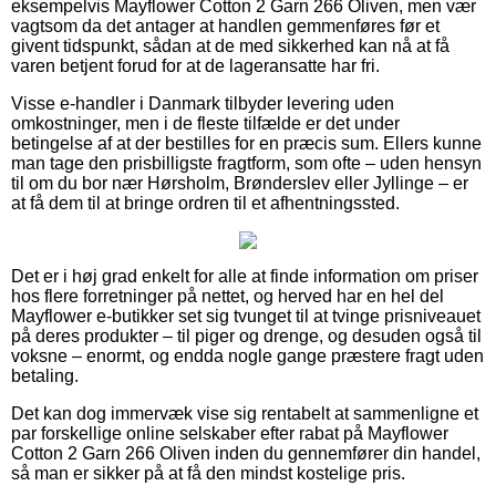
eksempelvis Mayflower Cotton 2 Garn 266 Oliven, men vær
vagtsom da det antager at handlen gemmenføres før et
givent tidspunkt, sådan at de med sikkerhed kan nå at få
varen betjent forud for at de lageransatte har fri.
Visse e-handler i Danmark tilbyder levering uden
omkostninger, men i de fleste tilfælde er det under
betingelse af at der bestilles for en præcis sum. Ellers kunne
man tage den prisbilligste fragtform, som ofte – uden hensyn
til om du bor nær Hørsholm, Brønderslev eller Jyllinge – er
at få dem til at bringe ordren til et afhentningssted.
Det er i høj grad enkelt for alle at finde information om priser
hos flere forretninger på nettet, og herved har en hel del
Mayflower e-butikker set sig tvunget til at tvinge prisniveauet
på deres produkter – til piger og drenge, og desuden også til
voksne – enormt, og endda nogle gange præstere fragt uden
betaling.
Det kan dog immervæk vise sig rentabelt at sammenligne et
par forskellige online selskaber efter rabat på Mayflower
Cotton 2 Garn 266 Oliven inden du gennemfører din handel,
så man er sikker på at få den mindst kostelige pris.