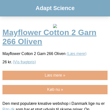
Adapt Science
Mayflower Cotton 2 Garn
266 Oliven
Mayflower Cotton 2 Garn 266 Oliven
(Læs mere)
26
kr.
(Vis fragtpris)
Læs mere »
Køb nu »
Den mest populære kreative webshop i Danmark lige nu er
Rito.dk
som har et stort udvalg til skarpe priser. Og