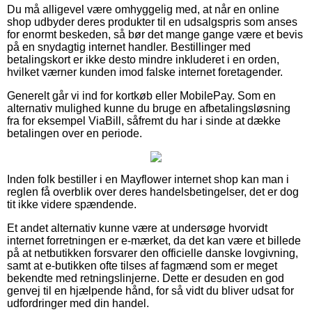
Du må alligevel være omhyggelig med, at når en online
shop udbyder deres produkter til en udsalgspris som anses
for enormt beskeden, så bør det mange gange være et bevis
på en snydagtig internet handler. Bestillinger med
betalingskort er ikke desto mindre inkluderet i en orden,
hvilket værner kunden imod falske internet foretagender.
Generelt går vi ind for kortkøb eller MobilePay. Som en
alternativ mulighed kunne du bruge en afbetalingsløsning
fra for eksempel ViaBill, såfremt du har i sinde at dække
betalingen over en periode.
Inden folk bestiller i en Mayflower internet shop kan man i
reglen få overblik over deres handelsbetingelser, det er dog
tit ikke videre spændende.
Et andet alternativ kunne være at undersøge hvorvidt
internet forretningen er e-mærket, da det kan være et billede
på at netbutikken forsvarer den officielle danske lovgivning,
samt at e-butikken ofte tilses af fagmænd som er meget
bekendte med retningslinjerne. Dette er desuden en god
genvej til en hjælpende hånd, for så vidt du bliver udsat for
udfordringer med din handel.