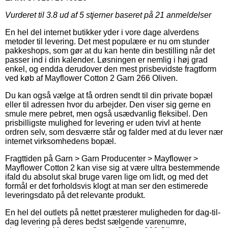
Vurderet til
3.8
ud af 5 stjerner baseret på
21
anmeldelser
En hel del internet butikker yder i vore dage alverdens
metoder til levering. Det mest populære er nu om stunder
pakkeshops, som gør at du kan hente din bestilling når det
passer ind i din kalender. Løsningen er nemlig i høj grad
enkel, og endda derudover den mest prisbevidste fragtform
ved køb af Mayflower Cotton 2 Garn 266 Oliven.
Du kan også vælge at få ordren sendt til din private bopæl
eller til adressen hvor du arbejder. Den viser sig gerne en
smule mere pebret, men også usædvanlig fleksibel. Den
prisbilligste mulighed for levering er uden tvivl at hente
ordren selv, som desværre står og falder med at du lever nær
internet virksomhedens bopæl.
Fragttiden på Garn > Garn Producenter > Mayflower >
Mayflower Cotton 2 kan vise sig at være ultra bestemmende
ifald du absolut skal bruge varen lige om lidt, og med det
formål er det forholdsvis klogt at man ser den estimerede
leveringsdato på det relevante produkt.
En hel del outlets på nettet præsterer muligheden for dag-til-
dag levering på deres bedst sælgende varenumre,