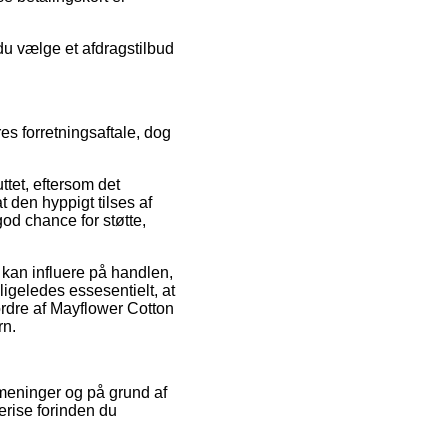
 du vælge et afdragstilbud
s forretningsaftale, dog
ttet, eftersom det
t den hyppigt tilses af
od chance for støtte,
 kan influere på handlen,
ligeledes essesentielt, at
ordre af Mayflower Cotton
rn.
 meninger og på grund af
erise forinden du