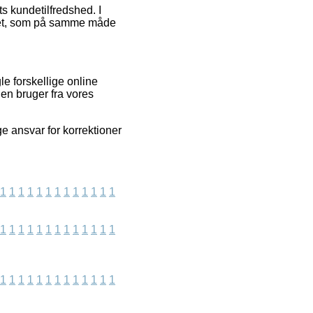
ts kundetilfredshed. I
løbet, som på samme måde
e forskellige online
 en bruger fra vores
ge ansvar for korrektioner
1
1
1
1
1
1
1
1
1
1
1
1
1
1
1
1
1
1
1
1
1
1
1
1
1
1
1
1
1
1
1
1
1
1
1
1
1
1
1