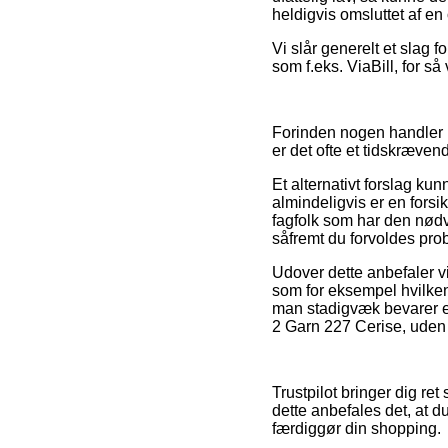
heldigvis omsluttet af en
Vi slår generelt et slag 
som f.eks. ViaBill, for så
Forinden nogen handler h
er det ofte et tidskrævend
Et alternativt forslag ku
almindeligvis er en forsik
fagfolk som har den nødv
såfremt du forvoldes pro
Udover dette anbefaler v
som for eksempel hvilken 
man stadigvæk bevarer en
2 Garn 227 Cerise, uden h
Trustpilot bringer dig r
dette anbefales det, at 
færdiggør din shopping.