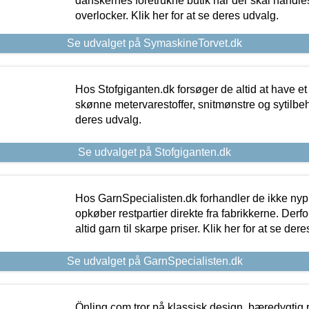
danskernes foretrukne butik når der skal handle
overlocker. Klik her for at se deres udvalg.
Se udvalget på SymaskineTorvet.dk
Hos Stofgiganten.dk forsøger de altid at have et
skønne metervarestoffer, snitmønstre og sytilbehø
deres udvalg.
Se udvalget på Stofgiganten.dk
Hos GarnSpecialisten.dk forhandler de ikke ny
opkøber restpartier direkte fra fabrikkerne. Derf
altid garn til skarpe priser. Klik her for at se der
Se udvalget på GarnSpecialisten.dk
Önling.com tror på klassisk design, bæredygtig p