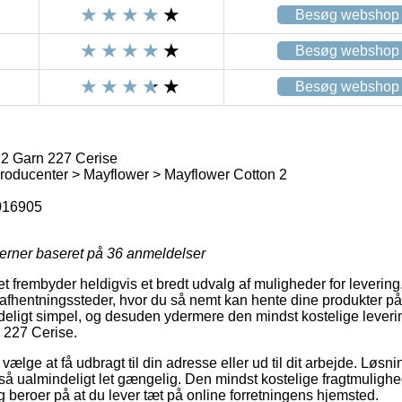
Besøg webshop
Besøg webshop
Besøg webshop
2 Garn 227 Cerise
roducenter > Mayflower > Mayflower Cotton 2
016905
jerner baseret på
36
anmeldelser
et frembyder heldigvis et bredt udvalg af muligheder for leverin
fhentningssteder, hvor du så nemt kan hente dine produkter på et
deligt simpel, og desuden ydermere den mindst kostelige lever
 227 Cerise.
 vælge at få udbragt til din adresse eller ud til dit arbejde. Løsni
å ualmindeligt let gængelig. Den mindst kostelige fragtmulighed
 beroer på at du lever tæt på online forretningens hjemsted.