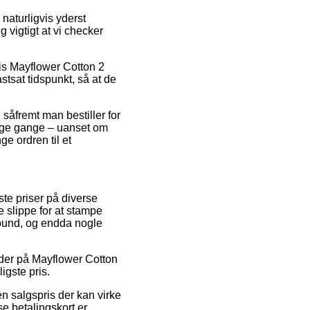
aturligvis yderst
 vigtigt at vi checker
vis Mayflower Cotton 2
tsat tidspunkt, så at de
 såfremt man bestiller for
nge gange – uanset om
ge ordren til et
dste priser på diverse
e slippe for at stampe
i bund, og endda nogle
tkoder på Mayflower Cotton
igste pris.
n salgspris der kan virke
e betalingskort er