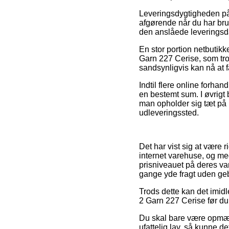
Leveringsdygtigheden på 
afgørende når du har brug
den anslåede leveringsd
En stor portion netbutikk
Garn 227 Cerise, som trod
sandsynligvis kan nå at f
Indtil flere online forhan
en bestemt sum. I øvrig
man opholder sig tæt på H
udleveringssted.
Det har vist sig at være r
internet varehuse, og med
prisniveauet på deres var
gange yde fragt uden geb
Trods dette kan det imidl
2 Garn 227 Cerise før du 
Du skal bare være opmærks
ufattelig lav, så kunne d