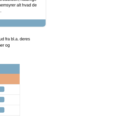
nemsyrer alt hvad de
.
 fra bl.a. deres
mer og