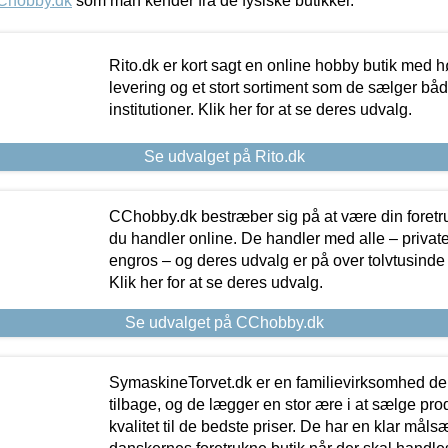
Chobby.dk
som man kender fra de fysiske butikker.
Rito.dk er kort sagt en online hobby butik med h
levering og et stort sortiment som de sælger både
institutioner. Klik her for at se deres udvalg.
Se udvalget på Rito.dk
CChobby.dk bestræber sig på at være din foretr
du handler online. De handler med alle – private,
engros – og deres udvalg er på over tolvtusinde 
Klik her for at se deres udvalg.
Se udvalget på CChobby.dk
SymaskineTorvet.dk er en familievirksomhed der
tilbage, og de lægger en stor ære i at sælge pro
kvalitet til de bedste priser. De har en klar mål