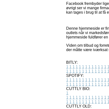
Facebook frembyder lige s
øvrigt ser vi mange firm
kan tages i brug til at få
Denne hjemmeside er fina
outlets når vi markedsføre
hjemmeside fuldfører en 
Viden om tilbud og forret
der måtte være iværksat 
BITLY:
1
1
1
1
1
1
1
1
1
1
1
1
1
1
1
1
1
1
1
1
1
1
1
1
1
1
SPOTIFY:
1
1
1
1
1
1
1
1
1
1
1
1
1
1
1
1
1
1
1
1
1
1
1
1
1
1
CUTTLY BIO:
1
1
1
1
1
1
1
1
1
1
1
1
1
1
1
1
1
1
1
1
1
1
1
1
1
1
1
CUTTLY OLD: