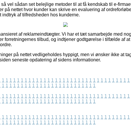
å vel sådan set belejlige metoder til at få kendskab til e-firmae
aer på nettet hvor kunder kan skrive en evaluering af ordrefor
 et indtryk af tilfredsheden hos kunderne.
nsieret af reklameindtægter. Vi har et tæt samarbejde med nogl
r forretningernes tilbud, og indtjener godtgørelse i tilfælde af at
ordre.
ninger på nettet vedligeholdes hyppigt, men vi ønsker ikke at ta
siden seneste opdatering af sidens informationer.
1
1
1
1
1
1
1
1
1
1
1
1
1
1
1
1
1
1
1
1
1
1
1
1
1
1
1
1
1
1
1
1
1
1
1
1
1
1
1
1
1
1
1
1
1
1
1
1
1
1
1
1
1
1
1
1
1
1
1
1
1
1
1
1
1
1
1
1
1
1
1
1
1
1
1
1
1
1
1
1
1
1
1
1
1
1
1
1
1
1
1
1
1
1
1
1
1
1
1
1
1
1
1
1
1
1
1
1
1
1
1
1
1
1
1
1
1
1
1
1
1
1
1
1
1
1
1
1
1
1
1
1
1
1
1
1
1
1
1
1
1
1
1
1
1
1
1
1
1
1
1
1
1
1
1
1
1
1
1
1
1
1
1
1
1
1
1
1
1
1
1
1
1
1
1
1
1
1
1
1
1
1
1