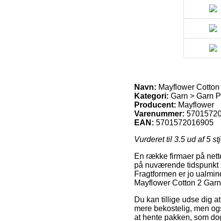
Navn:
Mayflower Cotton 
Kategori:
Garn > Garn P
Producent:
Mayflower
Varenummer:
5701572
EAN:
5701572016905
Vurderet til
3.5
ud af 5 st
En række firmaer på nett
på nuværende tidspunkt a
Fragtformen er jo ualmin
Mayflower Cotton 2 Garn
Du kan tillige udse dig at
mere bekostelig, men ogs
at hente pakken, som dog