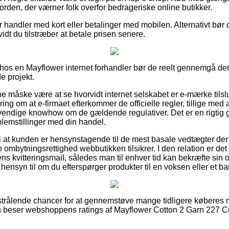
 orden, der værner folk overfor bedrageriske online butikker.
for handler med kort eller betalinger med mobilen. Alternativt bør
 vidt du tilstræber at betale prisen senere.
os en Mayflower internet forhandler bør de reelt gennemgå dere
e projekt.
nne måske være at se hvorvidt internet selskabet er e-mærke tilslu
ring om at e-firmaet efterkommer de officielle regler, tillige med a
endige knowhow om de gældende regulativer. Det er en rigtig g
blemstillinger med din handel.
i at kunden er hensynstagende til de mest basale vedtægter der
ombytningsrettighed webbutikken tilsikrer. I den relation er det 
s kvitteringsmail, således man til enhver tid kan bekræfte sin 
ensyn til om du efterspørger produkter til en voksen eller et ba
et strålende chancer for at gennemstøve mange tidligere køberes
du beser webshoppens ratings af Mayflower Cotton 2 Garn 227 C