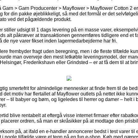
Garn > Garn Producenter > Mayflower > Mayflower Cotton 2 er n
 for din pakke øjeblikkeligt, så med det formål er det selvfølgelig
ato ved det pågældende produkt.
er stiller udsigt til 1 dags levering på en masse varer, eksempel
s alt påkræver at transaktionen gennemføres tidligere end et fas
å de nye varer fikset inden lagermedarbejderne har fri.
dlere frembyder fragt uden beregning, men i de fleste tilfælde kun
t burde man overveje den mest letkøbte leveringsmodel, der ma
elsingør, Frederikshavn eller Grindsted – er at få dem til at brin
igtig smertefrit for almindelige mennesker at finde frem til de be
 det motiv har flertallet af Mayflower outlets på nettet ikke kunn
er – til babyer og børn, og ligeledes til herrer og damer – helt 
yr.
ertid blive rentabelt at eftergå visse internet firmaer efter raba
placerer ordren, så man er skråsikker på at modtage den prisbill
om på, at ifald en e-handler annoncerer bedst i test varer til e
et i nogle tilfælde være et tegn på en fup e-shop. Køb med gængs