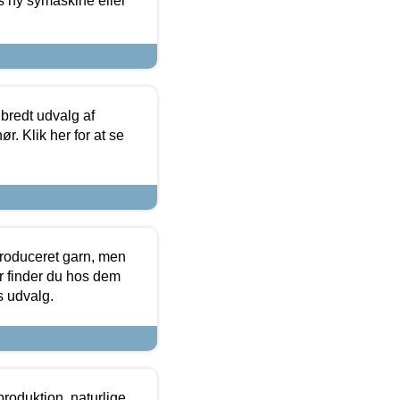
s ny symaskine eller
 bredt udvalg af
r. Klik her for at se
produceret garn, men
or finder du hos dem
es udvalg.
roduktion, naturlige