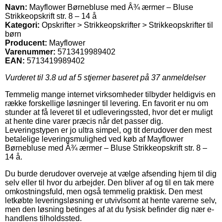
Navn:
Mayflower Børnebluse med Â¾ ærmer – Bluse
Strikkeopskrift str. 8 – 14 å
Kategori:
Opskrifter > Strikkeopskrifter > Strikkeopskrifter til
børn
Producent:
Mayflower
Varenummer:
5713419989402
EAN:
5713419989402
Vurderet til
3.8
ud af 5 stjerner baseret på
37
anmeldelser
Temmelig mange internet virksomheder tilbyder heldigvis en
række forskellige løsninger til levering. En favorit er nu om
stunder at få leveret til et udleveringssted, hvor det er muligt
at hente dine varer præcis når det passer dig.
Leveringstypen er jo ultra simpel, og tit derudover den mest
betalelige leveringsmulighed ved køb af Mayflower
Børnebluse med Â¾ ærmer – Bluse Strikkeopskrift str. 8 –
14 å.
Du burde derudover overveje at vælge afsending hjem til dig
selv eller til hvor du arbejder. Den bliver af og til en tak mere
omkostningsfuld, men også temmelig praktisk. Den mest
letkøbte leveringsløsning er utvivlsomt at hente varerne selv,
men den løsning betinges af at du fysisk befinder dig nær e-
handlens tilholdssted.