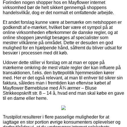
Forinden nogen shopper hos en Mayflower internet
virksomhed bør de helt sikkert gennemgå shoppens
handelsvilkår, dog er det normalt et omfattende arbejde.
Et andet forslag kunne være at bemærke om netshoppen er
godkendt af e-mærket, hvilket bør være et sympol på at
online virksomheden efterkommer de danske regler, og at
online shoppen jævnligt besøges af specialister som
mestrer vilkårene på området. Dette er desuden en god
mulighed for en hjælpende hånd, såfremt du bliver udsat for
besvær i processen med dit køb.
Udover dette stiller vi forslag om at man er oppe på
mærkerne omkring de mest vitale regler der kan influere på
transaktionen, f.eks. den byttepolitik hjemmesiden kører
med. Her er det også relevant, at man til enhver tid sikrer sin
faktura, således man i fremtiden kan eftervise købet af
Mayflower Børnebluse med Â¾ ærmer – Bluse
Strikkeopskrift str. 8 – 14 å, hvad end man skal købe en gave
til en dame eller herre.
Trustpilot resulterer i flere passelige muligheder for at
iagttage en stor portion øvrige konsumenters oplevelser og