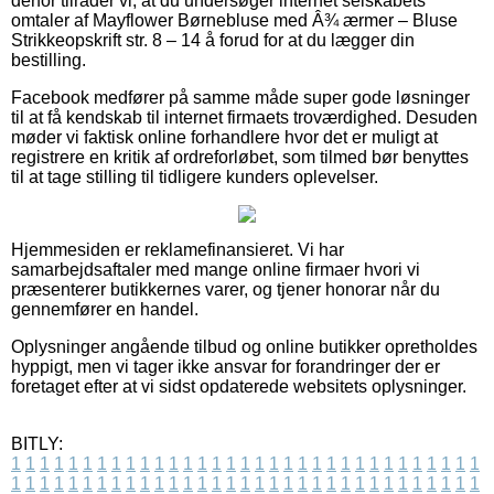
derfor tilråder vi, at du undersøger internet selskabets
omtaler af Mayflower Børnebluse med Â¾ ærmer – Bluse
Strikkeopskrift str. 8 – 14 å forud for at du lægger din
bestilling.
Facebook medfører på samme måde super gode løsninger
til at få kendskab til internet firmaets troværdighed. Desuden
møder vi faktisk online forhandlere hvor det er muligt at
registrere en kritik af ordreforløbet, som tilmed bør benyttes
til at tage stilling til tidligere kunders oplevelser.
Hjemmesiden er reklamefinansieret. Vi har
samarbejdsaftaler med mange online firmaer hvori vi
præsenterer butikkernes varer, og tjener honorar når du
gennemfører en handel.
Oplysninger angående tilbud og online butikker opretholdes
hyppigt, men vi tager ikke ansvar for forandringer der er
foretaget efter at vi sidst opdaterede websitets oplysninger.
BITLY:
1
1
1
1
1
1
1
1
1
1
1
1
1
1
1
1
1
1
1
1
1
1
1
1
1
1
1
1
1
1
1
1
1
1
1
1
1
1
1
1
1
1
1
1
1
1
1
1
1
1
1
1
1
1
1
1
1
1
1
1
1
1
1
1
1
1