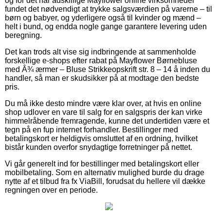
og for det har adskillige Mayflower online virksomheder
fundet det nødvendigt at trykke salgsværdien på varerne – til
børn og babyer, og yderligere også til kvinder og mænd –
helt i bund, og endda nogle gange garantere levering uden
beregning.
Det kan trods alt vise sig indbringende at sammenholde
forskellige e-shops efter rabat på Mayflower Børnebluse
med Â¾ ærmer – Bluse Strikkeopskrift str. 8 – 14 å inden du
handler, så man er skudsikker på at modtage den bedste
pris.
Du må ikke desto mindre være klar over, at hvis en online
shop udlover en vare til salg for en salgspris der kan virke
himmelråbende fremragende, kunne det undertiden være et
tegn på en fup internet forhandler. Bestillinger med
betalingskort er heldigvis omsluttet af en ordning, hvilket
bistår kunden overfor snydagtige forretninger på nettet.
Vi går generelt ind for bestillinger med betalingskort eller
mobilbetaling. Som en alternativ mulighed burde du drage
nytte af et tilbud fra fx ViaBill, forudsat du hellere vil dække
regningen over en periode.