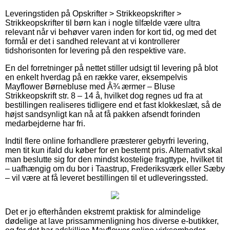
Leveringstiden på Opskrifter > Strikkeopskrifter >
Strikkeopskrifter til børn kan i nogle tilfælde være ultra
relevant når vi behøver varen inden for kort tid, og med det
formål er det i sandhed relevant at vi kontrollerer
tidshorisonten for levering på den respektive vare.
En del forretninger på nettet stiller udsigt til levering på blot
en enkelt hverdag på en række varer, eksempelvis
Mayflower Børnebluse med Â¾ ærmer – Bluse
Strikkeopskrift str. 8 – 14 å, hvilket dog regnes ud fra at
bestillingen realiseres tidligere end et fast klokkeslæt, så de
højst sandsynligt kan nå at få pakken afsendt forinden
medarbejderne har fri.
Indtil flere online forhandlere præsterer gebyrfri levering,
men tit kun ifald du køber for en bestemt pris. Alternativt skal
man beslutte sig for den mindst kostelige fragttype, hvilket tit
– uafhængig om du bor i Taastrup, Frederiksværk eller Sæby
– vil være at få leveret bestillingen til et udleveringssted.
Det er jo efterhånden ekstremt praktisk for almindelige
dødelige at lave prissammenligning hos diverse e-butikker,