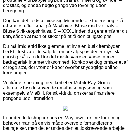
produkter – til babyer og børn, samt til mænd og kvinder –
drastisk, og endda nogle gange yde levering uden
beregning.
Dog kan det trods alt vise sig lønnende at studere nogle få
e-handler efter rabat på Mayflower Bluse med vid hals –
Bluse Strikkeopskrift str. S – XXXL inden du gennemfører dit
køb, sådan at man er sikker på at få den billigste pris.
Du må imidlertid ikke glemme, at hvis en butik frembyder
bedst i test varer til salg for en udsalgspris der er mystisk
gunstig, så kan det for det meste være en varsel om en
bedragerisk internet virksomhed. Kortkøb er dog omfavnet af
et regelsæt, der værner køber overfor snydagtige online
forretninger.
Vi tilråder shopping med kort eller MobilePay. Som et
alternativ bør du anvende en afbetalingsløsning som
eksempelvis ViaBill, for så vidt du ønsker at finansiere
pengene ude i fremtiden.
Forinden folk shopper hos en Mayflower online forretning
behøver man på en vis måde overveje forhandlerens
betingelser, men det er undertiden et tidskrævende arbejde.