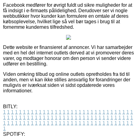
Facebook medfører for øvrigt fuldt ud sikre muligheder for at
få indsigt i e-firmaets pålidelighed. Derudover ser vi nogle
webbutikker hvor kunder kan formulere en omtale af deres
købsoplevelse, hvilket lige så vel bør tages i brug til at
fornemme kundernes tilfredshed.
Dette website er finansieret af annoncer. Vi har samarbejder
med en hel del internet outlets derved at vi promoverer deres
varer, og modtager honorar om den person vi sender videre
udfører en bestilling.
Viden omkring tilbud og online outlets opretholdes fra tid til
anden, men vi kan ikke stilles ansvarlig for forandringer der
muligvis er iværksat siden vi sidst opdaterede vores
informationer.
BITLY:
1
1
1
1
1
1
1
1
1
1
1
1
1
1
1
1
1
1
1
1
1
1
1
1
1
1
1
1
1
1
1
1
1
1
1
1
1
1
1
1
1
1
1
1
1
1
1
1
1
1
1
1
1
1
1
1
1
1
1
1
1
1
1
1
1
1
1
1
1
1
1
1
1
1
1
1
1
1
1
1
1
1
1
1
1
1
1
1
1
1
1
1
1
1
1
1
1
1
1
1
SPOTIFY: