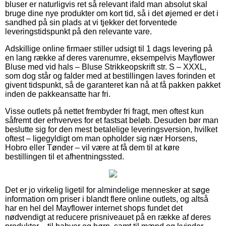
bluser er naturligvis ret så relevant ifald man absolut skal
bruge dine nye produkter om kort tid, så i det øjemed er det i
sandhed på sin plads at vi tjekker det forventede
leveringstidspunkt på den relevante vare.
Adskillige online firmaer stiller udsigt til 1 dags levering på
en lang række af deres varenumre, eksempelvis Mayflower
Bluse med vid hals – Bluse Strikkeopskrift str. S – XXXL,
som dog står og falder med at bestillingen laves forinden et
givent tidspunkt, så de garanteret kan nå at få pakken pakket
inden de pakkeansatte har fri.
Visse outlets på nettet frembyder fri fragt, men oftest kun
såfremt der erhverves for et fastsat beløb. Desuden bør man
beslutte sig for den mest betalelige leveringsversion, hvilket
oftest – ligegyldigt om man opholder sig nær Horsens,
Hobro eller Tønder – vil være at få dem til at køre
bestillingen til et afhentningssted.
Det er jo virkelig ligetil for almindelige mennesker at søge
information om priser i blandt flere online outlets, og altså
har en hel del Mayflower internet shops fundet det
nødvendigt at reducere prisniveauet på en række af deres