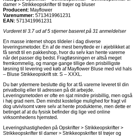
damer > Strikkeopskrifter til trøjer og bluser
Producent:
Mayflower
Varenummer:
5713419961231
EAN:
5713419961231
Vurderet til
3.7
ud af 5 stjerner baseret på
31
anmeldelser
En masse internet shops tildeler i dag diverse
leveringsmetoder. En af de mest benyttede er i øjeblikket at
få sendt til en pakkeshop, hvor du selv kan hente varerne
når det passer dig bedst. Fragtløsningen er altså meget
fremkommelig, og mange gange tillige den prisbilligste
løsning til levering ved køb af Mayflower Bluse med vid hals
– Bluse Strikkeopskrift str. S – XXXL.
Du bør ydermere beslutte dig for at få varerne leveret til din
privatbolig eller til adressen på dit arbejde.
Leveringsmetoden er ofte en sjat mindre prisbillig, men også
i høj grad nem. Den mindst kostelige mulighed for fragt vil
dog utvivlsomt være selv at hente produkterne, men dette er
betinget af at du fysisk befinder dig lige ved online
virksomhedens hjemsted.
Leveringshastigheden på Opskrifter > Strikkeopskrifter >
Strikkeopskrifter til damer > Strikkeopskrifter til trøjer og