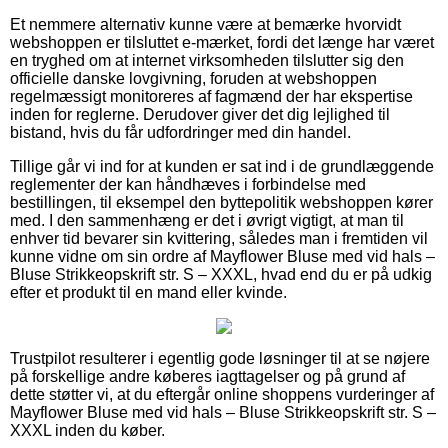
Et nemmere alternativ kunne være at bemærke hvorvidt
webshoppen er tilsluttet e-mærket, fordi det længe har været
en tryghed om at internet virksomheden tilslutter sig den
officielle danske lovgivning, foruden at webshoppen
regelmæssigt monitoreres af fagmænd der har ekspertise
inden for reglerne. Derudover giver det dig lejlighed til
bistand, hvis du får udfordringer med din handel.
Tillige går vi ind for at kunden er sat ind i de grundlæggende
reglementer der kan håndhæves i forbindelse med
bestillingen, til eksempel den byttepolitik webshoppen kører
med. I den sammenhæng er det i øvrigt vigtigt, at man til
enhver tid bevarer sin kvittering, således man i fremtiden vil
kunne vidne om sin ordre af Mayflower Bluse med vid hals –
Bluse Strikkeopskrift str. S – XXXL, hvad end du er på udkig
efter et produkt til en mand eller kvinde.
Trustpilot resulterer i egentlig gode løsninger til at se nøjere
på forskellige andre køberes iagttagelser og på grund af
dette støtter vi, at du eftergår online shoppens vurderinger af
Mayflower Bluse med vid hals – Bluse Strikkeopskrift str. S –
XXXL inden du køber.