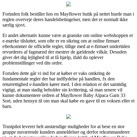
Forinden folk bestiller hos en Mayflower butik på nettet burde man i
reglen overveje deres handelsbetingelser, men det er normalt ikke
særlig sjovt.
Et andet alternativ kunne være at granske om online webshoppen er
e-mærke tilsluttet, som ofte er en sikring om at online firmaet
efterkommer de officielle regler, tillige med at e-firmaet undertiden
revurderes af fagmænd der mestrer de gældende vilkår. Desuden
giver det dig lejlighed til at få hjælp, ifald du oplever
problemstillinger ved din ordre.
Foruden dette går vi ind for at køber er vaks omkring de
fundamentale regler der har indflydelse på handlen, fx den
returrettighed e-handlen kører med. I den relation er det samtidig
vigtigt, at man stadig beholder sin kvittering, så man senere vil
kunne dokumentere ordren af Mayflower Baby Alpaca Garn 33
Sort, uden hensyn til om man skal købe en gave til en voksen eller et
barn.
Trustpilot leverer helt anstændige muligheder for at bese en stor
gruppe nuværende kunders anmeldelser og derfor rekommanderer