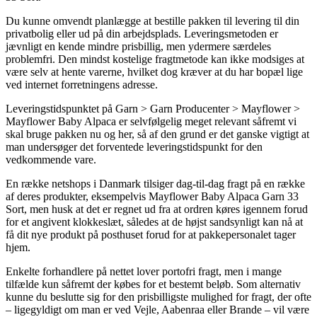
Du kunne omvendt planlægge at bestille pakken til levering til din
privatbolig eller ud på din arbejdsplads. Leveringsmetoden er
jævnligt en kende mindre prisbillig, men ydermere særdeles
problemfri. Den mindst kostelige fragtmetode kan ikke modsiges at
være selv at hente varerne, hvilket dog kræver at du har bopæl lige
ved internet forretningens adresse.
Leveringstidspunktet på Garn > Garn Producenter > Mayflower >
Mayflower Baby Alpaca er selvfølgelig meget relevant såfremt vi
skal bruge pakken nu og her, så af den grund er det ganske vigtigt at
man undersøger det forventede leveringstidspunkt for den
vedkommende vare.
En række netshops i Danmark tilsiger dag-til-dag fragt på en række
af deres produkter, eksempelvis Mayflower Baby Alpaca Garn 33
Sort, men husk at det er regnet ud fra at ordren køres igennem forud
for et angivent klokkeslæt, således at de højst sandsynligt kan nå at
få dit nye produkt på posthuset forud for at pakkepersonalet tager
hjem.
Enkelte forhandlere på nettet lover portofri fragt, men i mange
tilfælde kun såfremt der købes for et bestemt beløb. Som alternativ
kunne du beslutte sig for den prisbilligste mulighed for fragt, der ofte
– ligegyldigt om man er ved Vejle, Aabenraa eller Brande – vil være