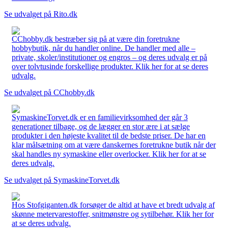
Se udvalget på Rito.dk
CChobby.dk bestræber sig på at være din foretrukne
hobbybutik, når du handler online. De handler med alle –
private, skoler/institutioner og engros – og deres udvalg er på
over tolvtusinde forskellige produkter. Klik her for at se deres
udvalg.
Se udvalget på CChobby.dk
SymaskineTorvet.dk er en familievirksomhed der går 3
generationer tilbage, og de lægger en stor ære i at sælge
produkter i den højeste kvalitet til de bedste priser. De har en
klar målsætning om at være danskernes foretrukne butik når der
skal handles ny symaskine eller overlocker. Klik her for at se
deres udvalg.
Se udvalget på SymaskineTorvet.dk
Hos Stofgiganten.dk forsøger de altid at have et bredt udvalg af
skønne metervarestoffer, snitmønstre og sytilbehør. Klik her for
at se deres udvalg.