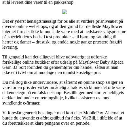
at få leveret dine varer til en pakkeshop.
Det er yderst hensigtsmæssigt for os alle at vurdere prisniveauet på
diverse online webshops, og af den grund har de fleste Mayflower
internet firmaer ikke kunne lade være med at nedskære salgspriserne
på specielt deres bedst i test produkter – til børn, og samtidig til
herrer og damer – drastisk, og endda nogle gange præstere fragtfri
levering.
Til gengæld kan det alligevel blive udbytterigt at udforske
forskellige online butikker efter udsalg på Mayflower Baby Alpaca
Garn 33 Sort forinden du gennemfører din handel, sådan at man
ikke er i tvivl om at modtage den mindst kostelige pris.
Du må dog ikke undervurdere, at såfremt en online shop sælger en
vare for en pris der virker umådelig attraktiv, så kunne det ofte være
et kendetegn på en falsk netshop. Bestillinger med kort er heldigvis
dækket ind under en retningslinje, hvilket assisterer os imod
svindlende e-firmaer.
Vi foreslår generelt betalinger med kort eller MobilePay. Alternativt
burde du anvende et afdragstilbud fra f.eks. ViaBill, i tilfælde af at
du foretrækker at klare pengene over en periode.