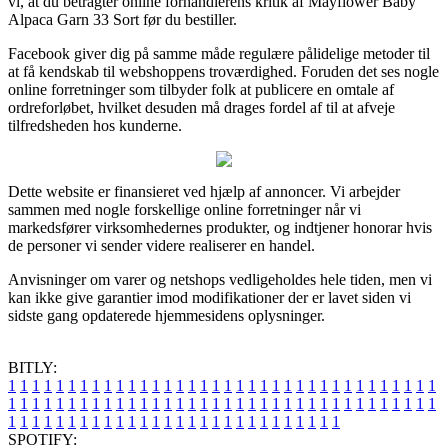
vi, at du betragter online forhandlerens kritik af Mayflower Baby
Alpaca Garn 33 Sort før du bestiller.
Facebook giver dig på samme måde regulære pålidelige metoder til
at få kendskab til webshoppens troværdighed. Foruden det ses nogle
online forretninger som tilbyder folk at publicere en omtale af
ordreforløbet, hvilket desuden må drages fordel af til at afveje
tilfredsheden hos kunderne.
Dette website er finansieret ved hjælp af annoncer. Vi arbejder
sammen med nogle forskellige online forretninger når vi
markedsfører virksomhedernes produkter, og indtjener honorar hvis
de personer vi sender videre realiserer en handel.
Anvisninger om varer og netshops vedligeholdes hele tiden, men vi
kan ikke give garantier imod modifikationer der er lavet siden vi
sidste gang opdaterede hjemmesidens oplysninger.
BITLY:
1
1
1
1
1
1
1
1
1
1
1
1
1
1
1
1
1
1
1
1
1
1
1
1
1
1
1
1
1
1
1
1
1
1
1
1
1
1
1
1
1
1
1
1
1
1
1
1
1
1
1
1
1
1
1
1
1
1
1
1
1
1
1
1
1
1
1
1
1
1
1
1
1
1
1
1
1
1
1
1
1
1
1
1
1
1
1
1
1
1
1
1
1
1
1
1
1
1
1
1
SPOTIFY: