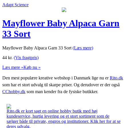
Adapt Science
Mayflower Baby Alpaca Garn
33 Sort
Mayflower Baby Alpaca Garn 33 Sort
(Læs mere)
44
kr.
(Vis fragtpris)
Læs mere »
Køb nu »
Den mest populære kreative webshop i Danmark lige nu er
Rito.dk
som har et stort udvalg til skarpe priser. Og derudover er der også
CChobby.dk
som man kender fra de fysiske butikker.
Rito.dk er kort sagt en online hobby butik med høj
kundeservice, hurtig levering og et stort sortiment som de
sælger både til private, engros og institutioner. Klik her for at se
deres udvalg.