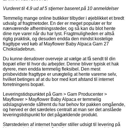
Vurderet til
4.9
ud af 5 stjerner baseret på
10
anmeldelser
Temmelig mange online butikker tilbyder i øjeblikket et bredt
udvalg af fragtmetoder. En der er meget populær er for
nærværende afhentningssteder, og så kan du blot hente
dine nye varer når du har lyst. Fragtmuligheden er altså
rigtig praktisk, og desuden endda den mindst kostelige
fragttype ved køb af Mayflower Baby Alpaca Garn 27
Chokoladebrun.
Du kunne derudover overveje at vælge at få sendt til din
bopæl eller til hvor du arbejder. Denne bliver typisk et hak
dyrere, men endda temmelig fleksibel. Den mest
prisbevidste fragttype er unægtelig at hente varerne selv,
hvilket betinges af at du bor med kort afstand til internet
forretningens bopæl.
Leveringstidspunktet på Garn > Garn Producenter >
Mayflower > Mayflower Baby Alpaca er temmelig
udslagsgivende såfremt du har behov for pakken omgående,
og herved er det særdeles centralt at man ser det anslåede
leveringstidspunkt for det pågældende produkt.
Størstedelen af internet handler stiller udsigt til levering på