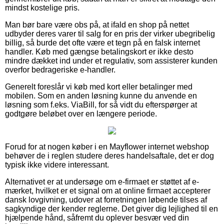
mindst kostelige pris.
Man bør bare være obs på, at ifald en shop på nettet
udbyder deres varer til salg for en pris der virker ubegribelig
billig, så burde det ofte være et tegn på en falsk internet
handler. Køb med gængse betalingskort er ikke desto
mindre dækket ind under et regulativ, som assisterer kunden
overfor bedrageriske e-handler.
Generelt foreslår vi køb med kort eller betalinger med
mobilen. Som en anden løsning kunne du anvende en
løsning som f.eks. ViaBill, for så vidt du efterspørger at
godtgøre beløbet over en længere periode.
Forud for at nogen køber i en Mayflower internet webshop
behøver de i reglen studere deres handelsaftale, det er dog
typisk ikke videre interessant.
Alternativet er at undersøge om e-firmaet er støttet af e-
mærket, hvilket er et signal om at online firmaet accepterer
dansk lovgivning, udover at forretningen løbende tilses af
sagkyndige der kender reglerne. Det giver dig lejlighed til en
hjælpende hånd, såfremt du oplever besvær ved din