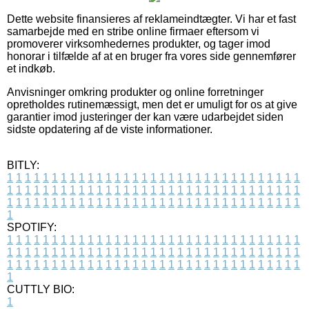
Dette website finansieres af reklameindtægter. Vi har et fast
samarbejde med en stribe online firmaer eftersom vi
promoverer virksomhedernes produkter, og tager imod
honorar i tilfælde af at en bruger fra vores side gennemfører
et indkøb.
Anvisninger omkring produkter og online forretninger
opretholdes rutinemæssigt, men det er umuligt for os at give
garantier imod justeringer der kan være udarbejdet siden
sidste opdatering af de viste informationer.
BITLY:
1
1
1
1
1
1
1
1
1
1
1
1
1
1
1
1
1
1
1
1
1
1
1
1
1
1
1
1
1
1
1
1
1
1
1
1
1
1
1
1
1
1
1
1
1
1
1
1
1
1
1
1
1
1
1
1
1
1
1
1
1
1
1
1
1
1
1
1
1
1
1
1
1
1
1
1
1
1
1
1
1
1
1
1
1
1
1
1
1
1
1
1
1
1
1
1
1
1
1
1
SPOTIFY:
1
1
1
1
1
1
1
1
1
1
1
1
1
1
1
1
1
1
1
1
1
1
1
1
1
1
1
1
1
1
1
1
1
1
1
1
1
1
1
1
1
1
1
1
1
1
1
1
1
1
1
1
1
1
1
1
1
1
1
1
1
1
1
1
1
1
1
1
1
1
1
1
1
1
1
1
1
1
1
1
1
1
1
1
1
1
1
1
1
1
1
1
1
1
1
1
1
1
1
1
CUTTLY BIO:
1