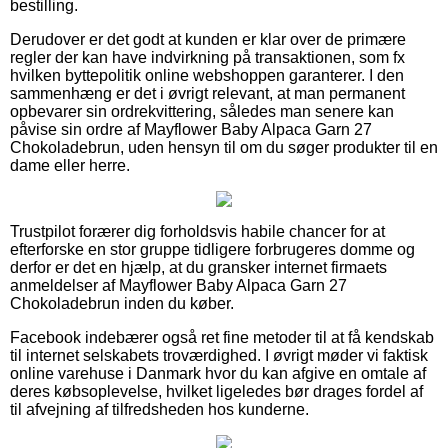
bestilling.
Derudover er det godt at kunden er klar over de primære
regler der kan have indvirkning på transaktionen, som fx
hvilken byttepolitik online webshoppen garanterer. I den
sammenhæng er det i øvrigt relevant, at man permanent
opbevarer sin ordrekvittering, således man senere kan
påvise sin ordre af Mayflower Baby Alpaca Garn 27
Chokoladebrun, uden hensyn til om du søger produkter til en
dame eller herre.
Trustpilot forærer dig forholdsvis habile chancer for at
efterforske en stor gruppe tidligere forbrugeres domme og
derfor er det en hjælp, at du gransker internet firmaets
anmeldelser af Mayflower Baby Alpaca Garn 27
Chokoladebrun inden du køber.
Facebook indebærer også ret fine metoder til at få kendskab
til internet selskabets troværdighed. I øvrigt møder vi faktisk
online varehuse i Danmark hvor du kan afgive en omtale af
deres købsoplevelse, hvilket ligeledes bør drages fordel af
til afvejning af tilfredsheden hos kunderne.