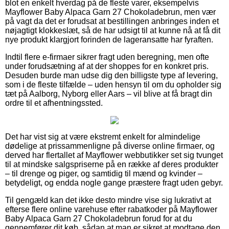
blot en enkelt hverdag på de fleste varer, eksempelvis
Mayflower Baby Alpaca Garn 27 Chokoladebrun, men vær
på vagt da det er forudsat at bestillingen anbringes inden et
nøjagtigt klokkeslæt, så de har udsigt til at kunne nå at få dit
nye produkt klargjort forinden de lageransatte har fyraften.
Indtil flere e-firmaer sikrer fragt uden beregning, men ofte
under forudsætning af at der shoppes for en konkret pris.
Desuden burde man udse dig den billigste type af levering,
som i de fleste tilfælde – uden hensyn til om du opholder sig
tæt på Aalborg, Nyborg eller Aars – vil blive at få bragt din
ordre til et afhentningssted.
Det har vist sig at være ekstremt enkelt for almindelige
dødelige at prissammenligne på diverse online firmaer, og
derved har flertallet af Mayflower webbutikker set sig tvunget
til at mindske salgspriserne på en række af deres produkter
– til drenge og piger, og samtidig til mænd og kvinder –
betydeligt, og endda nogle gange præstere fragt uden gebyr.
Til gengæld kan det ikke desto mindre vise sig lukrativt at
efterse flere online varehuse efter rabatkoder på Mayflower
Baby Alpaca Garn 27 Chokoladebrun forud for at du
gennemfører dit køb, sådan at man er sikret at modtage den