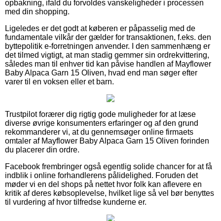
opbakning, ifald du forvoldes vanskeligheder i processen
med din shopping.
Ligeledes er det godt at køberen er påpasselig med de
fundamentale vilkår der gælder for transaktionen, f.eks. den
byttepolitik e-forretningen anvender. I den sammenhæng er
det tilmed vigtigt, at man stadig gemmer sin ordrekvittering,
således man til enhver tid kan påvise handlen af Mayflower
Baby Alpaca Garn 15 Oliven, hvad end man søger efter
varer til en voksen eller et barn.
Trustpilot forærer dig rigtig gode muligheder for at læse
diverse øvrige konsumenters erfaringer og af den grund
rekommanderer vi, at du gennemsøger online firmaets
omtaler af Mayflower Baby Alpaca Garn 15 Oliven forinden
du placerer din ordre.
Facebook frembringer også egentlig solide chancer for at få
indblik i online forhandlerens pålidelighed. Foruden det
møder vi en del shops på nettet hvor folk kan aflevere en
kritik af deres købsoplevelse, hvilket lige så vel bør benyttes
til vurdering af hvor tilfredse kunderne er.