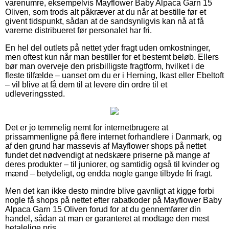
varenumre, eksempelvis Mayflower Baby Alpaca Garn 15
Oliven, som trods alt påkræver at du når at bestille før et
givent tidspunkt, sådan at de sandsynligvis kan nå at få
varerne distribueret før personalet har fri.
En hel del outlets på nettet yder fragt uden omkostninger,
men oftest kun når man bestiller for et bestemt beløb. Ellers
bør man overveje den prisbilligste fragtform, hvilket i de
fleste tilfælde – uanset om du er i Herning, Ikast eller Ebeltoft
– vil blive at få dem til at levere din ordre til et
udleveringssted.
Det er jo temmelig nemt for internetbrugere at
prissammenligne på flere internet forhandlere i Danmark, og
af den grund har massevis af Mayflower shops på nettet
fundet det nødvendigt at nedskære priserne på mange af
deres produkter – til juniorer, og samtidig også til kvinder og
mænd – betydeligt, og endda nogle gange tilbyde fri fragt.
Men det kan ikke desto mindre blive gavnligt at kigge forbi
nogle få shops på nettet efter rabatkoder på Mayflower Baby
Alpaca Garn 15 Oliven forud for at du gennemfører din
handel, sådan at man er garanteret at modtage den mest
betalelige pris.