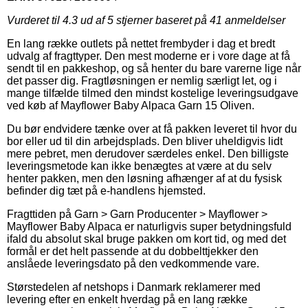
Vurderet til
4.3
ud af 5 stjerner baseret på
41
anmeldelser
En lang række outlets på nettet frembyder i dag et bredt
udvalg af fragttyper. Den mest moderne er i vore dage at få
sendt til en pakkeshop, og så henter du bare varerne lige når
det passer dig. Fragtløsningen er nemlig særligt let, og i
mange tilfælde tilmed den mindst kostelige leveringsudgave
ved køb af Mayflower Baby Alpaca Garn 15 Oliven.
Du bør endvidere tænke over at få pakken leveret til hvor du
bor eller ud til din arbejdsplads. Den bliver uheldigvis lidt
mere pebret, men derudover særdeles enkel. Den billigste
leveringsmetode kan ikke benægtes at være at du selv
henter pakken, men den løsning afhænger af at du fysisk
befinder dig tæt på e-handlens hjemsted.
Fragttiden på Garn > Garn Producenter > Mayflower >
Mayflower Baby Alpaca er naturligvis super betydningsfuld
ifald du absolut skal bruge pakken om kort tid, og med det
formål er det helt passende at du dobbelttjekker den
anslåede leveringsdato på den vedkommende vare.
Størstedelen af netshops i Danmark reklamerer med
levering efter en enkelt hverdag på en lang række