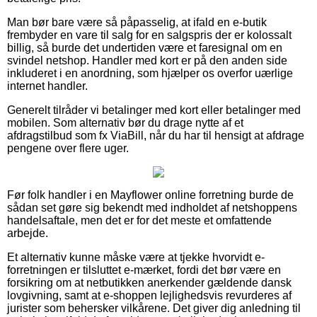
Man bør bare være så påpasselig, at ifald en e-butik
frembyder en vare til salg for en salgspris der er kolossalt
billig, så burde det undertiden være et faresignal om en
svindel netshop. Handler med kort er på den anden side
inkluderet i en anordning, som hjælper os overfor uærlige
internet handler.
Generelt tilråder vi betalinger med kort eller betalinger med
mobilen. Som alternativ bør du drage nytte af et
afdragstilbud som fx ViaBill, når du har til hensigt at afdrage
pengene over flere uger.
Før folk handler i en Mayflower online forretning burde de
sådan set gøre sig bekendt med indholdet af netshoppens
handelsaftale, men det er for det meste et omfattende
arbejde.
Et alternativ kunne måske være at tjekke hvorvidt e-
forretningen er tilsluttet e-mærket, fordi det bør være en
forsikring om at netbutikken anerkender gældende dansk
lovgivning, samt at e-shoppen lejlighedsvis revurderes af
jurister som behersker vilkårene. Det giver dig anledning til