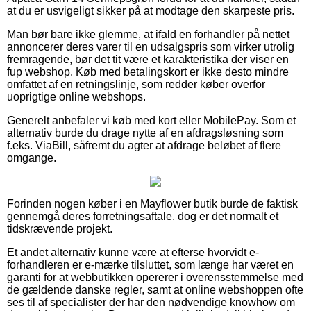
at du er usvigeligt sikker på at modtage den skarpeste pris.
Man bør bare ikke glemme, at ifald en forhandler på nettet
annoncerer deres varer til en udsalgspris som virker utrolig
fremragende, bør det tit være et karakteristika der viser en
fup webshop. Køb med betalingskort er ikke desto mindre
omfattet af en retningslinje, som redder køber overfor
uoprigtige online webshops.
Generelt anbefaler vi køb med kort eller MobilePay. Som et
alternativ burde du drage nytte af en afdragsløsning som
f.eks. ViaBill, såfremt du agter at afdrage beløbet af flere
omgange.
Forinden nogen køber i en Mayflower butik burde de faktisk
gennemgå deres forretningsaftale, dog er det normalt et
tidskrævende projekt.
Et andet alternativ kunne være at efterse hvorvidt e-
forhandleren er e-mærke tilsluttet, som længe har været en
garanti for at webbutikken opererer i overensstemmelse med
de gældende danske regler, samt at online webshoppen ofte
ses til af specialister der har den nødvendige knowhow om