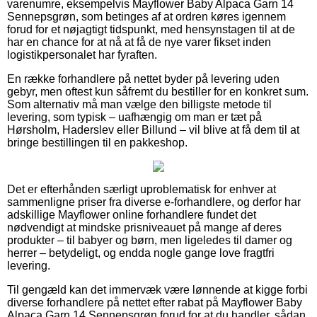
varenumre, eksempelvis Mayflower Baby Alpaca Garn 14
Sennepsgrøn, som betinges af at ordren køres igennem
forud for et nøjagtigt tidspunkt, med hensynstagen til at de
har en chance for at nå at få de nye varer fikset inden
logistikpersonalet har fyraften.
En række forhandlere på nettet byder på levering uden
gebyr, men oftest kun såfremt du bestiller for en konkret sum.
Som alternativ må man vælge den billigste metode til
levering, som typisk – uafhængig om man er tæt på
Hørsholm, Haderslev eller Billund – vil blive at få dem til at
bringe bestillingen til en pakkeshop.
Det er efterhånden særligt uproblematisk for enhver at
sammenligne priser fra diverse e-forhandlere, og derfor har
adskillige Mayflower online forhandlere fundet det
nødvendigt at mindske prisniveauet på mange af deres
produkter – til babyer og børn, men ligeledes til damer og
herrer – betydeligt, og endda nogle gange love fragtfri
levering.
Til gengæld kan det immervæk være lønnende at kigge forbi
diverse forhandlere på nettet efter rabat på Mayflower Baby
Alpaca Garn 14 Sennepsgrøn forud for at du handler, sådan