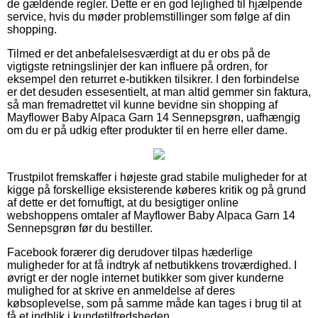
de gældende regler. Dette er en god lejlighed til hjælpende
service, hvis du møder problemstillinger som følge af din
shopping.
Tilmed er det anbefalelsesværdigt at du er obs på de
vigtigste retningslinjer der kan influere på ordren, for
eksempel den returret e-butikken tilsikrer. I den forbindelse
er det desuden essesentielt, at man altid gemmer sin faktura,
så man fremadrettet vil kunne bevidne sin shopping af
Mayflower Baby Alpaca Garn 14 Sennepsgrøn, uafhængig
om du er på udkig efter produkter til en herre eller dame.
Trustpilot fremskaffer i højeste grad stabile muligheder for at
kigge på forskellige eksisterende køberes kritik og på grund
af dette er det fornuftigt, at du besigtiger online
webshoppens omtaler af Mayflower Baby Alpaca Garn 14
Sennepsgrøn før du bestiller.
Facebook forærer dig derudover tilpas hæderlige
muligheder for at få indtryk af netbutikkens troværdighed. I
øvrigt er der nogle internet butikker som giver kunderne
mulighed for at skrive en anmeldelse af deres
købsoplevelse, som på samme måde kan tages i brug til at
få et indblik i kundetilfredsheden.