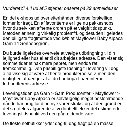
Vurderet til
4.4
ud af 5 stjerner baseret på
29
anmeldelser
En del e-shops udlover efterhånden diverse forskellige
former for fragt. En af favoritterne er lige nu pakkeshops,
hvor du selv kan afhente ordren på et valgfrit tidspunkt.
Metoden er nemlig virkelig problemfri, og desuden ligeledes
den billigste fragtmetode ved køb af Mayflower Baby Alpaca
Garn 14 Sennepsgrøn.
Du burde ligeledes overveje at vælge udbringning til din
lejlighed eller hus eller til dit arbejdes adresse. Den viser sig
somme tider et hak mere pebret, men endda ret
fremkommelig. Den prisbilligste løsning til levering vil dog
altid vise sig at være at hente produkterne selv, men den
mulighed afhænger af at du har bopæl nær internet
forhandlerens adresse.
Leveringstiden på Garn > Garn Producenter > Mayflower >
Mayflower Baby Alpaca er selvfølgelig meget bestemmende
når du har brug for dine nye varer straks, og af den grund er
det særdeles afgørende at vi dobbelttjekker det estimerede
leveringstidspunkt ved den pågældende vare.
De fleste netbutikker yder dag-til-dag fragt på en masse