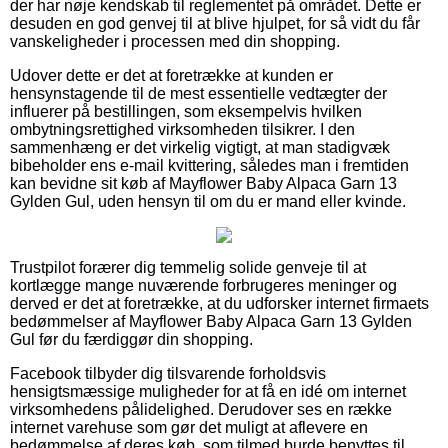
der har nøje kendskab til reglementet på området. Dette er
desuden en god genvej til at blive hjulpet, for så vidt du får
vanskeligheder i processen med din shopping.
Udover dette er det at foretrække at kunden er
hensynstagende til de mest essentielle vedtægter der
influerer på bestillingen, som eksempelvis hvilken
ombytningsrettighed virksomheden tilsikrer. I den
sammenhæng er det virkelig vigtigt, at man stadigvæk
bibeholder ens e-mail kvittering, således man i fremtiden
kan bevidne sit køb af Mayflower Baby Alpaca Garn 13
Gylden Gul, uden hensyn til om du er mand eller kvinde.
Trustpilot forærer dig temmelig solide genveje til at
kortlægge mange nuværende forbrugeres meninger og
derved er det at foretrække, at du udforsker internet firmaets
bedømmelser af Mayflower Baby Alpaca Garn 13 Gylden
Gul før du færdiggør din shopping.
Facebook tilbyder dig tilsvarende forholdsvis
hensigtsmæssige muligheder for at få en idé om internet
virksomhedens pålidelighed. Derudover ses en række
internet varehuse som gør det muligt at aflevere en
bedømmelse af deres køb, som tilmed burde benyttes til