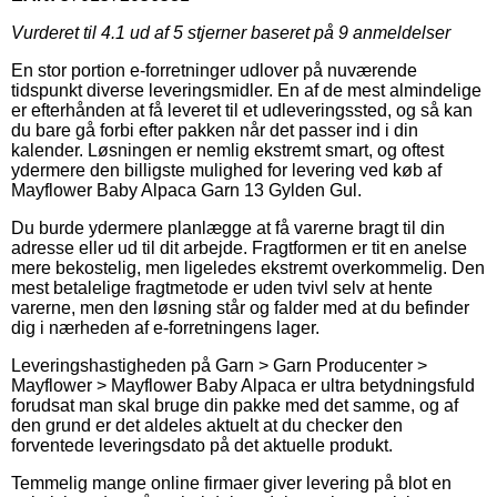
Vurderet til
4.1
ud af 5 stjerner baseret på
9
anmeldelser
En stor portion e-forretninger udlover på nuværende
tidspunkt diverse leveringsmidler. En af de mest almindelige
er efterhånden at få leveret til et udleveringssted, og så kan
du bare gå forbi efter pakken når det passer ind i din
kalender. Løsningen er nemlig ekstremt smart, og oftest
ydermere den billigste mulighed for levering ved køb af
Mayflower Baby Alpaca Garn 13 Gylden Gul.
Du burde ydermere planlægge at få varerne bragt til din
adresse eller ud til dit arbejde. Fragtformen er tit en anelse
mere bekostelig, men ligeledes ekstremt overkommelig. Den
mest betalelige fragtmetode er uden tvivl selv at hente
varerne, men den løsning står og falder med at du befinder
dig i nærheden af e-forretningens lager.
Leveringshastigheden på Garn > Garn Producenter >
Mayflower > Mayflower Baby Alpaca er ultra betydningsfuld
forudsat man skal bruge din pakke med det samme, og af
den grund er det aldeles aktuelt at du checker den
forventede leveringsdato på det aktuelle produkt.
Temmelig mange online firmaer giver levering på blot en