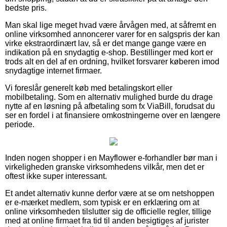
bedste pris.
Man skal lige meget hvad være årvågen med, at såfremt en
online virksomhed annoncerer varer for en salgspris der kan
virke ekstraordinært lav, så er det mange gange være en
indikation på en snydagtig e-shop. Bestillinger med kort er
trods alt en del af en ordning, hvilket forsvarer køberen imod
snydagtige internet firmaer.
Vi foreslår generelt køb med betalingskort eller
mobilbetaling. Som en alternativ mulighed burde du drage
nytte af en løsning på afbetaling som fx ViaBill, forudsat du
ser en fordel i at finansiere omkostningerne over en længere
periode.
Inden nogen shopper i en Mayflower e-forhandler bør man i
virkeligheden granske virksomhedens vilkår, men det er
oftest ikke super interessant.
Et andet alternativ kunne derfor være at se om netshoppen
er e-mærket medlem, som typisk er en erklæring om at
online virksomheden tilslutter sig de officielle regler, tillige
med at online firmaet fra tid til anden besigtiges af jurister