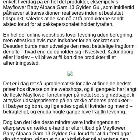
enkelt hverdag på en hel del produkter, eksempelvis
Mayflower Baby Alpaca Garn 13 Gylden Gul, som imidlertid
påkræver at transaktionen realiseres inden et besluttet
tidspunkt, således at de kan nå at få produkterne sendt
afsted forud for at pakkepersonalet holder fyraften.
En hel del online webshops lover levering uden beregning,
men oftest kun hvis man indkøber for en konkret sum.
Desuden burde man udvælge den mest betalelige fragtform,
der ofte – hvad end du opholder sig i Næstved, Kalundborg
eller Haslev – vil blive at få kørt dine produkter til et
afhentningssted.
Det er i dag ret så uproblematisk for alle at finde de bedste
priser hos diverse online webshops, og til gengæld har langt
de fleste Mayflower forretninger på nettet set sig nødsaget til
at trykke udsalgspriserne på en række af deres produkter –
til babyer og børn, og ligeledes også til kvinder og mænd –
betragteligt, og endda nogle gange love fragtfri levering.
Dog kan det ikke desto mindre være indbringende at
efterprøve en række e-handler efter tilbud på Mayflower
Baby Alpaca Garn 13 Gylden Gul forud for at du færdiggør
din shopping, sådan at du er skråsikker på at antage den