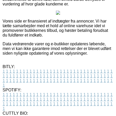
vurdering af hvor glade kunderne er.
Vores side er finansieret af indtægter fra annoncer. Vi har
tætte samarbejder med et hold af online varehuse idet vi
promoverer butikkernes tilbud, og høster betaling forudsat
du fuldfører et indkøb.
Data vedrørende varer og e-butikker opdateres løbende,
men vi kan ikke garantere imod rettelser der er blevet udført
siden nyligste opdatering af vores oplysninger.
BITLY:
1
1
1
1
1
1
1
1
1
1
1
1
1
1
1
1
1
1
1
1
1
1
1
1
1
1
1
1
1
1
1
1
1
1
1
1
1
1
1
1
1
1
1
1
1
1
1
1
1
1
1
1
1
1
1
1
1
1
1
1
1
1
1
1
1
1
1
1
1
1
1
1
1
1
1
1
1
1
1
1
1
1
1
1
1
1
1
1
1
1
1
1
1
1
1
1
1
1
1
1
SPOTIFY:
1
1
1
1
1
1
1
1
1
1
1
1
1
1
1
1
1
1
1
1
1
1
1
1
1
1
1
1
1
1
1
1
1
1
1
1
1
1
1
1
1
1
1
1
1
1
1
1
1
1
1
1
1
1
1
1
1
1
1
1
1
1
1
1
1
1
1
1
1
1
1
1
1
1
1
1
1
1
1
1
1
1
1
1
1
1
1
1
1
1
1
1
1
1
1
1
1
1
1
1
CUTTLY BIO: