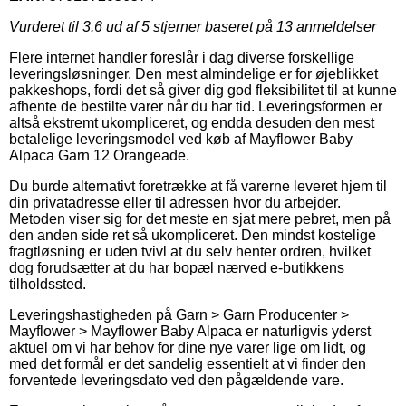
Vurderet til
3.6
ud af 5 stjerner baseret på
13
anmeldelser
Flere internet handler foreslår i dag diverse forskellige
leveringsløsninger. Den mest almindelige er for øjeblikket
pakkeshops, fordi det så giver dig god fleksibilitet til at kunne
afhente de bestilte varer når du har tid. Leveringsformen er
altså ekstremt ukompliceret, og endda desuden den mest
betalelige leveringsmodel ved køb af Mayflower Baby
Alpaca Garn 12 Orangeade.
Du burde alternativt foretrække at få varerne leveret hjem til
din privatadresse eller til adressen hvor du arbejder.
Metoden viser sig for det meste en sjat mere pebret, men på
den anden side ret så ukompliceret. Den mindst kostelige
fragtløsning er uden tvivl at du selv henter ordren, hvilket
dog forudsætter at du har bopæl nærved e-butikkens
tilholdssted.
Leveringshastigheden på Garn > Garn Producenter >
Mayflower > Mayflower Baby Alpaca er naturligvis yderst
aktuel om vi har behov for dine nye varer lige om lidt, og
med det formål er det sandelig essentielt at vi finder den
forventede leveringsdato ved den pågældende vare.