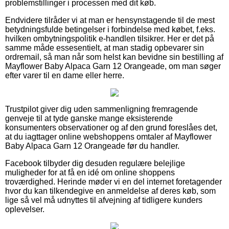
problemstillinger i processen med dit køb.
Endvidere tilråder vi at man er hensynstagende til de mest
betydningsfulde betingelser i forbindelse med købet, f.eks.
hvilken ombytningspolitik e-handlen tilsikrer. Her er det på
samme måde essesentielt, at man stadig opbevarer sin
ordremail, så man når som helst kan bevidne sin bestilling af
Mayflower Baby Alpaca Garn 12 Orangeade, om man søger
efter varer til en dame eller herre.
Trustpilot giver dig uden sammenligning fremragende
genveje til at tyde ganske mange eksisterende
konsumenters observationer og af den grund foreslåes det,
at du iagttager online webshoppens omtaler af Mayflower
Baby Alpaca Garn 12 Orangeade før du handler.
Facebook tilbyder dig desuden regulære belejlige
muligheder for at få en idé om online shoppens
troværdighed. Herinde møder vi en del internet foretagender
hvor du kan tilkendegive en anmeldelse af deres køb, som
lige så vel må udnyttes til afvejning af tidligere kunders
oplevelser.