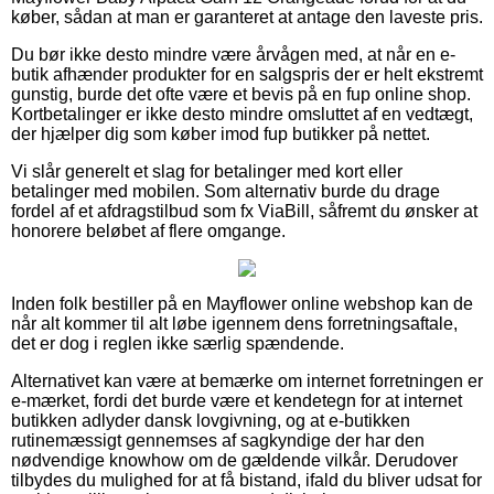
køber, sådan at man er garanteret at antage den laveste pris.
Du bør ikke desto mindre være årvågen med, at når en e-
butik afhænder produkter for en salgspris der er helt ekstremt
gunstig, burde det ofte være et bevis på en fup online shop.
Kortbetalinger er ikke desto mindre omsluttet af en vedtægt,
der hjælper dig som køber imod fup butikker på nettet.
Vi slår generelt et slag for betalinger med kort eller
betalinger med mobilen. Som alternativ burde du drage
fordel af et afdragstilbud som fx ViaBill, såfremt du ønsker at
honorere beløbet af flere omgange.
Inden folk bestiller på en Mayflower online webshop kan de
når alt kommer til alt løbe igennem dens forretningsaftale,
det er dog i reglen ikke særlig spændende.
Alternativet kan være at bemærke om internet forretningen er
e-mærket, fordi det burde være et kendetegn for at internet
butikken adlyder dansk lovgivning, og at e-butikken
rutinemæssigt gennemses af sagkyndige der har den
nødvendige knowhow om de gældende vilkår. Derudover
tilbydes du mulighed for at få bistand, ifald du bliver udsat for