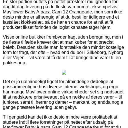
En stor portion outlets på nettet præsterer muligheden for
dag-til-dag levering på de fleste varenumre, eksempelvis
Mayflower Baby Alpaca Garn 12 Orangeade, men som ikke
desto mindre er afhængig af at du bestiller tidligere end et
fastslået klokkeslæt, så de har en chance for at nå at få
produktet fikset forinden de logistikansatte tager hjem.
Visse online butikker frembyder fragt uden beregning, men i
de fleste tilfælde kræver det at man køber for et præcist
beløb. Desuden skulle man foretrække den mindst kostelige
form for fragt, der ofte – hvad end du bor i Silkeborg, Nyborg
eller Vejen – vil være at få dem til at bringe dine varer til en
pakkeshop.
Det er jo ualmindeligt ligetil for almindelige dødelige at
prissammenligne hos diverse internet webshops, og ergo
har mange Mayflower online virksomheder set sig nødsaget
til at nedskære prisniveauet på en række af deres varer – til
juniorer, samt til herrer og damer – markant, og endda nogle
gange præstere levering uden gebyr.
Til gengæld kan det ikke desto mindre være profitabelt at
studere indtil flere forretninger på nettet efter udsalg på
Mayflower Baby Alpaca Garn 12 Orangeade forud for at du