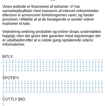
Vores website er finansieret af reklamer. Vi har
samarbejdsaftaler med massevis af internet virksomheder
eftersom vi annoncerer forretningernes varer, og høster
provision i tilfælde af at de besøgende vi sender videre
realiserer et køb.
Vejledning omkring produkter og online shops understøttes
hyppigt, men der gives ikke garantier imod reguleringer der
er udarbejdet efter at vi sidste gang opdaterede sidens
informationer.
BITLY:
1
1
1
1
1
1
1
1
1
1
1
1
1
1
1
1
1
1
1
1
1
1
1
1
1
1
1
1
1
1
1
1
1
1
1
1
1
1
1
1
1
1
1
1
1
1
1
1
1
1
1
1
1
1
1
1
1
1
1
1
1
1
1
1
1
1
1
1
1
1
1
1
1
1
1
1
1
1
1
1
1
1
1
1
1
1
1
1
1
1
1
1
1
1
1
1
1
1
1
1
SPOTIFY:
1
1
1
1
1
1
1
1
1
1
1
1
1
1
1
1
1
1
1
1
1
1
1
1
1
1
1
1
1
1
1
1
1
1
1
1
1
1
1
1
1
1
1
1
1
1
1
1
1
1
1
1
1
1
1
1
1
1
1
1
1
1
1
1
1
1
1
1
1
1
1
1
1
1
1
1
1
1
1
1
1
1
1
1
1
1
1
1
1
1
1
1
1
1
1
1
1
1
1
1
CUTTLY BIO:
1