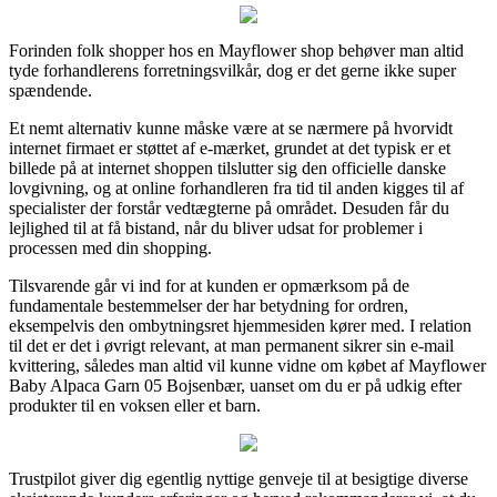
Forinden folk shopper hos en Mayflower shop behøver man altid
tyde forhandlerens forretningsvilkår, dog er det gerne ikke super
spændende.
Et nemt alternativ kunne måske være at se nærmere på hvorvidt
internet firmaet er støttet af e-mærket, grundet at det typisk er et
billede på at internet shoppen tilslutter sig den officielle danske
lovgivning, og at online forhandleren fra tid til anden kigges til af
specialister der forstår vedtægterne på området. Desuden får du
lejlighed til at få bistand, når du bliver udsat for problemer i
processen med din shopping.
Tilsvarende går vi ind for at kunden er opmærksom på de
fundamentale bestemmelser der har betydning for ordren,
eksempelvis den ombytningsret hjemmesiden kører med. I relation
til det er det i øvrigt relevant, at man permanent sikrer sin e-mail
kvittering, således man altid vil kunne vidne om købet af Mayflower
Baby Alpaca Garn 05 Bojsenbær, uanset om du er på udkig efter
produkter til en voksen eller et barn.
Trustpilot giver dig egentlig nyttige genveje til at besigtige diverse