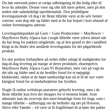
Du bør omvendt prøve at vælge udbringning til din bolig eller til
hvor du arbejder. Denne viser sig ofte lidt mere pebret, men på den
anden side ualmindeligt uproblematisk. Den prisbilligste
leveringsmetode vil dog i de fleste tilfælde være at du selv henter
varerne, som dog står og falder med at du har bopæl i kort afstand af
online forretningens adresse.
Leveringstidspunktet på Garn > Garn Producenter > Mayflower >
Mayflower Baby Alpaca kan i nogle tilfælde være yderst aktuel når
du har brug for pakken omgående, og af den grund er det i sandhed
klogt at du finder den anslåede leveringsdato for det pågældende
produkt.
En stor portion forhandlere på nettet stiller udsigt til muligheden for
dag-til-dag levering på mange af deres produkter, eksempelvis
Mayflower Baby Alpaca Garn 05 Bojsenbær, men vær på vagt da
det står og falder med at du bestiller forud for et nøjagtigt
klokkeslæt, sådan at de højst sandsynligt kan nå at få de nye varer
klargjort forud for at medarbejderne har fyraften.
Nogle få online webshops præsterer gebyrfri levering, men i de
fleste tilfælde kun hvis der shoppes for et bestemt beløb. Som
alternativ kan du overveje den mest betalelige form for fragt, som i
mange tilfælde – uafhængig om du befinder sig tæt på Horsens,
Skive eller Tønder – vil være at få fragtfirmaet til at køre din pakke