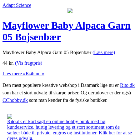
Adapt Science
Mayflower Baby Alpaca Garn
05 Bojsenbær
Mayflower Baby Alpaca Garn 05 Bojsenbær
(Læs mere)
44
kr.
(Vis fragtpris)
Læs mere »
Køb nu »
Den mest populære kreative webshop i Danmark lige nu er
Rito.dk
som har et stort udvalg til skarpe priser. Og derudover er der også
CChobby.dk
som man kender fra de fysiske butikker.
Rito.dk er kort sagt en online hobby butik med høj
kundeservice, hurtig levering og et stort sortiment som de
sælger både til private, engros og institutioner. Klik her for at se
deres udvalg.