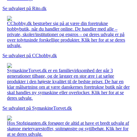
Se udvalget på Rito.dk
CChobby.dk bestræber sig på at være din foretrukne
hobbybutik, når du handler online. De handler med alle –
private, skoler/institutioner og engros – og deres udvalg er på
over tolvtusinde forskellige produkter. Klik her for at se deres
udvalg.
Se udvalget på CChobby.dk
SymaskineTorvet.dk er en familievirksomhed der går 3
generationer tilbage, og de lægger en stor ære i at sælge
produkter i den højeste kvalitet til de bedste priser. De har en
klar målsætning om at være danskernes foretrukne butik når der
skal handles ny symaskine eller overlocker. Klik her for at se
deres udvalg.
Se udvalget på SymaskineTorvet.dk
Hos Stofgiganten.dk forsøger de altid at have et bredt udvalg af
skønne metervarestoffer, snitmønstre og sytilbehør. Klik her for
at se deres udvalg.