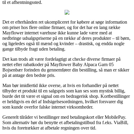
til et afhentningssted.
Det er efterhånden ret ukompliceret for købere at søge information
om priser hos flere online firmaer, og for det har en lang række
Mayflower internet varehuse ikke kunne lade være med at
nedbringe udsalgspriserne på en række af deres produkter – til børn,
og ligeledes også til mænd og kvinder – drastisk, og endda nogle
gange tilbyde fragt uden betaling.
Det kan trods alt være fordelagtigt at checke diverse firmaer på
nettet efter rabatkoder på Mayflower Baby Alpaca Garn 05
Bojsenbær forinden du gennemfører din bestilling, så man er sikker
på at antage den bedste pris.
Man bør imidlertid ikke overse, at hvis en forhandler på nettet
tilbyder et produkt til en salgspris som kan ses som mystisk billig,
burde det tit være et signal om en bedragerisk shop. Kortbestillinger
er heldigvis en del af Indsigelsesordningen, hvilket forsvarer dig
som kunde overfor falske internet virksomheder.
Generelt tilråder vi bestillinger med betalingskort eller MobilePay.
Som alternativ bør du benytte et afbetalingstilbud fra f.eks. ViaBill,
hvis du foretrækker at afbetale regningen over tid.