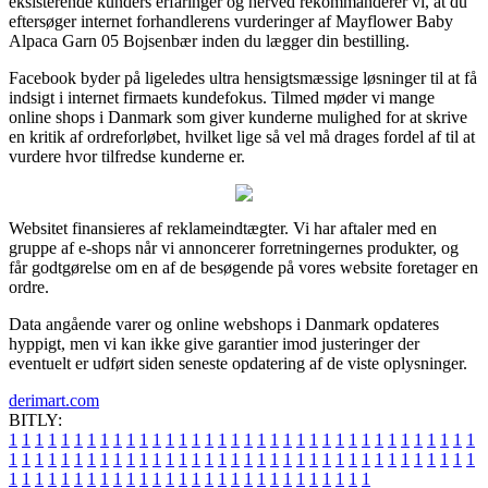
eksisterende kunders erfaringer og herved rekommanderer vi, at du
eftersøger internet forhandlerens vurderinger af Mayflower Baby
Alpaca Garn 05 Bojsenbær inden du lægger din bestilling.
Facebook byder på ligeledes ultra hensigtsmæssige løsninger til at få
indsigt i internet firmaets kundefokus. Tilmed møder vi mange
online shops i Danmark som giver kunderne mulighed for at skrive
en kritik af ordreforløbet, hvilket lige så vel må drages fordel af til at
vurdere hvor tilfredse kunderne er.
Websitet finansieres af reklameindtægter. Vi har aftaler med en
gruppe af e-shops når vi annoncerer forretningernes produkter, og
får godtgørelse om en af de besøgende på vores website foretager en
ordre.
Data angående varer og online webshops i Danmark opdateres
hyppigt, men vi kan ikke give garantier imod justeringer der
eventuelt er udført siden seneste opdatering af de viste oplysninger.
derimart.com
BITLY:
1
1
1
1
1
1
1
1
1
1
1
1
1
1
1
1
1
1
1
1
1
1
1
1
1
1
1
1
1
1
1
1
1
1
1
1
1
1
1
1
1
1
1
1
1
1
1
1
1
1
1
1
1
1
1
1
1
1
1
1
1
1
1
1
1
1
1
1
1
1
1
1
1
1
1
1
1
1
1
1
1
1
1
1
1
1
1
1
1
1
1
1
1
1
1
1
1
1
1
1