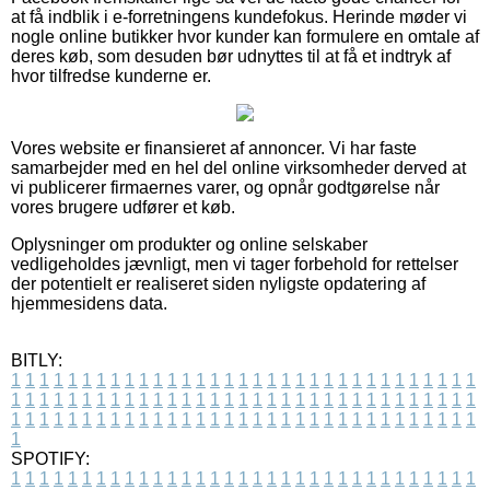
at få indblik i e-forretningens kundefokus. Herinde møder vi
nogle online butikker hvor kunder kan formulere en omtale af
deres køb, som desuden bør udnyttes til at få et indtryk af
hvor tilfredse kunderne er.
Vores website er finansieret af annoncer. Vi har faste
samarbejder med en hel del online virksomheder derved at
vi publicerer firmaernes varer, og opnår godtgørelse når
vores brugere udfører et køb.
Oplysninger om produkter og online selskaber
vedligeholdes jævnligt, men vi tager forbehold for rettelser
der potentielt er realiseret siden nyligste opdatering af
hjemmesidens data.
BITLY:
1
1
1
1
1
1
1
1
1
1
1
1
1
1
1
1
1
1
1
1
1
1
1
1
1
1
1
1
1
1
1
1
1
1
1
1
1
1
1
1
1
1
1
1
1
1
1
1
1
1
1
1
1
1
1
1
1
1
1
1
1
1
1
1
1
1
1
1
1
1
1
1
1
1
1
1
1
1
1
1
1
1
1
1
1
1
1
1
1
1
1
1
1
1
1
1
1
1
1
1
SPOTIFY:
1
1
1
1
1
1
1
1
1
1
1
1
1
1
1
1
1
1
1
1
1
1
1
1
1
1
1
1
1
1
1
1
1