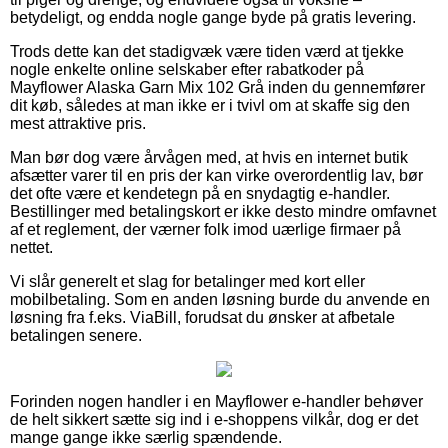
betydeligt, og endda nogle gange byde på gratis levering.
Trods dette kan det stadigvæk være tiden værd at tjekke
nogle enkelte online selskaber efter rabatkoder på
Mayflower Alaska Garn Mix 102 Grå inden du gennemfører
dit køb, således at man ikke er i tvivl om at skaffe sig den
mest attraktive pris.
Man bør dog være årvågen med, at hvis en internet butik
afsætter varer til en pris der kan virke overordentlig lav, bør
det ofte være et kendetegn på en snydagtig e-handler.
Bestillinger med betalingskort er ikke desto mindre omfavnet
af et reglement, der værner folk imod uærlige firmaer på
nettet.
Vi slår generelt et slag for betalinger med kort eller
mobilbetaling. Som en anden løsning burde du anvende en
løsning fra f.eks. ViaBill, forudsat du ønsker at afbetale
betalingen senere.
Forinden nogen handler i en Mayflower e-handler behøver
de helt sikkert sætte sig ind i e-shoppens vilkår, dog er det
mange gange ikke særlig spændende.