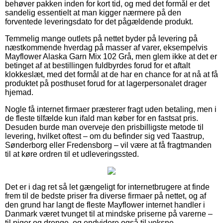
behøver pakken inden for kort tid, og med det formål er det
sandelig essentielt at man kigger nærmere på den
forventede leveringsdato for det pågældende produkt.
Temmelig mange outlets på nettet byder på levering på
næstkommende hverdag på masser af varer, eksempelvis
Mayflower Alaska Garn Mix 102 Grå, men glem ikke at det er
betinget af at bestillingen fuldbyrdes forud for et aftalt
klokkeslæt, med det formål at de har en chance for at nå at få
produktet på posthuset forud for at lagerpersonalet drager
hjemad.
Nogle få internet firmaer præsterer fragt uden betaling, men i
de fleste tilfælde kun ifald man køber for en fastsat pris.
Desuden burde man overveje den prisbilligste metode til
levering, hvilket oftest – om du befinder sig ved Taastrup,
Sønderborg eller Fredensborg – vil være at få fragtmanden
til at køre ordren til et udleveringssted.
Det er i dag ret så let gængeligt for internetbrugere at finde
frem til de bedste priser fra diverse firmaer på nettet, og af
den grund har langt de fleste Mayflower internet handler i
Danmark været tvunget til at mindske priserne på varerne –
til piger og drenge, og endvidere også til voksne –