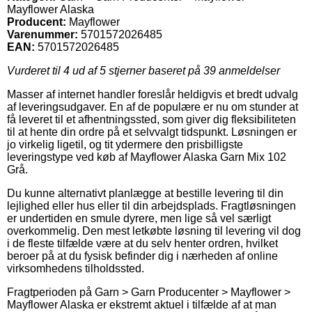
Mayflower Alaska
Producent:
Mayflower
Varenummer:
5701572026485
EAN:
5701572026485
Vurderet til
4
ud af 5 stjerner baseret på
39
anmeldelser
Masser af internet handler foreslår heldigvis et bredt udvalg
af leveringsudgaver. En af de populære er nu om stunder at
få leveret til et afhentningssted, som giver dig fleksibiliteten
til at hente din ordre på et selvvalgt tidspunkt. Løsningen er
jo virkelig ligetil, og tit ydermere den prisbilligste
leveringstype ved køb af Mayflower Alaska Garn Mix 102
Grå.
Du kunne alternativt planlægge at bestille levering til din
lejlighed eller hus eller til din arbejdsplads. Fragtløsningen
er undertiden en smule dyrere, men lige så vel særligt
overkommelig. Den mest letkøbte løsning til levering vil dog
i de fleste tilfælde være at du selv henter ordren, hvilket
beroer på at du fysisk befinder dig i nærheden af online
virksomhedens tilholdssted.
Fragtperioden på Garn > Garn Producenter > Mayflower >
Mayflower Alaska er ekstremt aktuel i tilfælde af at man