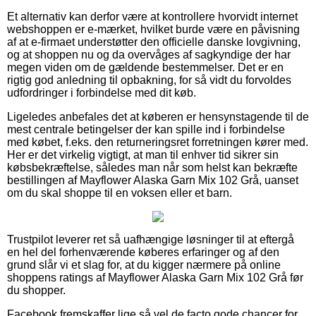
Et alternativ kan derfor være at kontrollere hvorvidt internet
webshoppen er e-mærket, hvilket burde være en påvisning
af at e-firmaet understøtter den officielle danske lovgivning,
og at shoppen nu og da overvåges af sagkyndige der har
megen viden om de gældende bestemmelser. Det er en
rigtig god anledning til opbakning, for så vidt du forvoldes
udfordringer i forbindelse med dit køb.
Ligeledes anbefales det at køberen er hensynstagende til de
mest centrale betingelser der kan spille ind i forbindelse
med købet, f.eks. den returneringsret forretningen kører med.
Her er det virkelig vigtigt, at man til enhver tid sikrer sin
købsbekræftelse, således man når som helst kan bekræfte
bestillingen af Mayflower Alaska Garn Mix 102 Grå, uanset
om du skal shoppe til en voksen eller et barn.
Trustpilot leverer ret så uafhængige løsninger til at eftergå
en hel del forhenværende køberes erfaringer og af den
grund slår vi et slag for, at du kigger nærmere på online
shoppens ratings af Mayflower Alaska Garn Mix 102 Grå før
du shopper.
Facebook fremskaffer lige så vel de facto gode chancer for