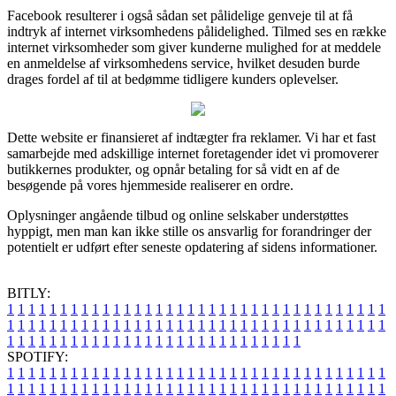
Facebook resulterer i også sådan set pålidelige genveje til at få
indtryk af internet virksomhedens pålidelighed. Tilmed ses en række
internet virksomheder som giver kunderne mulighed for at meddele
en anmeldelse af virksomhedens service, hvilket desuden burde
drages fordel af til at bedømme tidligere kunders oplevelser.
Dette website er finansieret af indtægter fra reklamer. Vi har et fast
samarbejde med adskillige internet foretagender idet vi promoverer
butikkernes produkter, og opnår betaling for så vidt en af de
besøgende på vores hjemmeside realiserer en ordre.
Oplysninger angående tilbud og online selskaber understøttes
hyppigt, men man kan ikke stille os ansvarlig for forandringer der
potentielt er udført efter seneste opdatering af sidens informationer.
BITLY:
1
1
1
1
1
1
1
1
1
1
1
1
1
1
1
1
1
1
1
1
1
1
1
1
1
1
1
1
1
1
1
1
1
1
1
1
1
1
1
1
1
1
1
1
1
1
1
1
1
1
1
1
1
1
1
1
1
1
1
1
1
1
1
1
1
1
1
1
1
1
1
1
1
1
1
1
1
1
1
1
1
1
1
1
1
1
1
1
1
1
1
1
1
1
1
1
1
1
1
1
SPOTIFY:
1
1
1
1
1
1
1
1
1
1
1
1
1
1
1
1
1
1
1
1
1
1
1
1
1
1
1
1
1
1
1
1
1
1
1
1
1
1
1
1
1
1
1
1
1
1
1
1
1
1
1
1
1
1
1
1
1
1
1
1
1
1
1
1
1
1
1
1
1
1
1
1