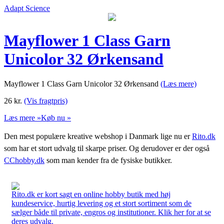
Adapt Science
Mayflower 1 Class Garn
Unicolor 32 Ørkensand
Mayflower 1 Class Garn Unicolor 32 Ørkensand
(Læs mere)
26
kr.
(Vis fragtpris)
Læs mere »
Køb nu »
Den mest populære kreative webshop i Danmark lige nu er
Rito.dk
som har et stort udvalg til skarpe priser. Og derudover er der også
CChobby.dk
som man kender fra de fysiske butikker.
Rito.dk er kort sagt en online hobby butik med høj
kundeservice, hurtig levering og et stort sortiment som de
sælger både til private, engros og institutioner. Klik her for at se
deres udvalg.