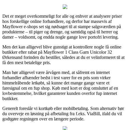
Det er meget overkommeligt for alle og enhver at analysere priser
hos forskellige online forhandlere, og derfor har massevis af
Mayflower e-shops set sig nødsaget til at stampe salgsværdien på
produkterne – til piger og drenge, og samtidig også til herrer og
damer – voldsomt, og endda nogle gange love portofri levering.
Men det kan alligevel blive gunstigt at kontrollere nogle få online
butikker efter rabat på Mayflower 1 Class Garn Unicolor 32
Ørkensand forinden du bestiller, således at du er velinformeret til at
få den mest betalelige pris.
Man bør alligevel være årvågen med, at såfremt en internet
forhandler afhænder bedst i test varer for en pris som virker
himmelråbende letkøbt, så kunne det mange gange være et
faresignal om en fup shop. Køb med kort er dog omsluttet af en
lovbestemmelse, hvilket garanterer kunden overfor fup internet
butikker.
Generelt foreslår vi kortkøb eller mobilbetaling. Som alternativ bør
du overveje en løsning på afbetaling fra f.eks. ViaBill, ifald du vil
godtgøre regningen over en længere periode.