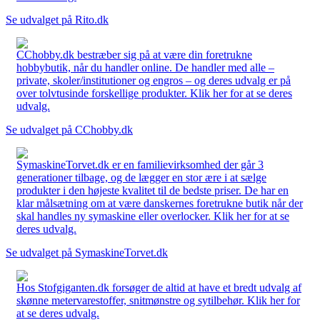
Se udvalget på Rito.dk
CChobby.dk bestræber sig på at være din foretrukne
hobbybutik, når du handler online. De handler med alle –
private, skoler/institutioner og engros – og deres udvalg er på
over tolvtusinde forskellige produkter. Klik her for at se deres
udvalg.
Se udvalget på CChobby.dk
SymaskineTorvet.dk er en familievirksomhed der går 3
generationer tilbage, og de lægger en stor ære i at sælge
produkter i den højeste kvalitet til de bedste priser. De har en
klar målsætning om at være danskernes foretrukne butik når der
skal handles ny symaskine eller overlocker. Klik her for at se
deres udvalg.
Se udvalget på SymaskineTorvet.dk
Hos Stofgiganten.dk forsøger de altid at have et bredt udvalg af
skønne metervarestoffer, snitmønstre og sytilbehør. Klik her for
at se deres udvalg.