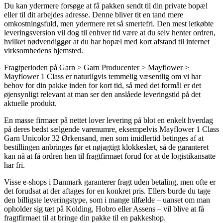
Du kan ydermere forsøge at få pakken sendt til din private bopæl
eller til dit arbejdes adresse. Denne bliver tit en tand mere
omkostningsfuld, men ydermere ret så smertefri. Den mest letkøbte
leveringsversion vil dog til enhver tid være at du selv henter ordren,
hvilket nødvendiggør at du har bopæl med kort afstand til internet
virksomhedens hjemsted.
Fragtperioden på Garn > Garn Producenter > Mayflower >
Mayflower 1 Class er naturligvis temmelig væsentlig om vi har
behov for din pakke inden for kort tid, så med det formål er det
øjensynligt relevant at man ser den anslåede leveringstid på det
aktuelle produkt.
En masse firmaer på nettet lover levering på blot en enkelt hverdag
på deres bedst sælgende varenumre, eksempelvis Mayflower 1 Class
Garn Unicolor 32 Ørkensand, men som imidlertid betinges af at
bestillingen anbringes før et nøjagtigt klokkeslæt, så de garanteret
kan nå at få ordren hen til fragtfirmaet forud for at de logistikansatte
har fri.
Visse e-shops i Danmark garanterer fragt uden betaling, men ofte er
det forudsat at der aftages for en konkret pris. Ellers burde du tage
den billigste leveringstype, som i mange tilfælde – uanset om man
opholder sig tæt på Kolding, Hobro eller Assens – vil blive at få
fragtfirmaet til at bringe din pakke til en pakkeshop.