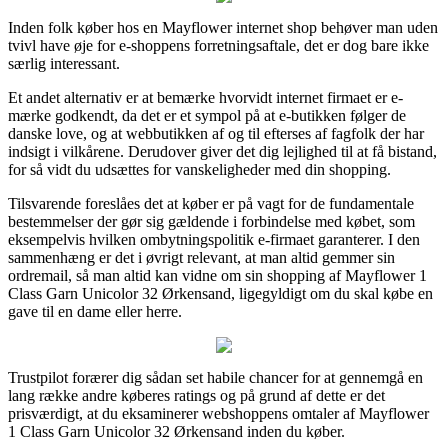
Inden folk køber hos en Mayflower internet shop behøver man uden
tvivl have øje for e-shoppens forretningsaftale, det er dog bare ikke
særlig interessant.
Et andet alternativ er at bemærke hvorvidt internet firmaet er e-
mærke godkendt, da det er et sympol på at e-butikken følger de
danske love, og at webbutikken af og til efterses af fagfolk der har
indsigt i vilkårene. Derudover giver det dig lejlighed til at få bistand,
for så vidt du udsættes for vanskeligheder med din shopping.
Tilsvarende foreslåes det at køber er på vagt for de fundamentale
bestemmelser der gør sig gældende i forbindelse med købet, som
eksempelvis hvilken ombytningspolitik e-firmaet garanterer. I den
sammenhæng er det i øvrigt relevant, at man altid gemmer sin
ordremail, så man altid kan vidne om sin shopping af Mayflower 1
Class Garn Unicolor 32 Ørkensand, ligegyldigt om du skal købe en
gave til en dame eller herre.
Trustpilot forærer dig sådan set habile chancer for at gennemgå en
lang række andre køberes ratings og på grund af dette er det
prisværdigt, at du eksaminerer webshoppens omtaler af Mayflower
1 Class Garn Unicolor 32 Ørkensand inden du køber.