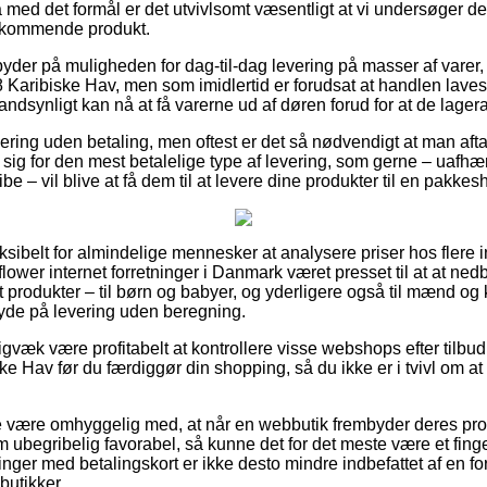
å med det formål er det utvivlsomt væsentligt at vi undersøger d
edkommende produkt.
byder på muligheden for dag-til-dag levering på masser af vare
 Karibiske Hav, men som imidlertid er forudsat at handlen laves 
andsynligt kan nå at få varerne ud af døren forud for at de lagera
ring uden betaling, men oftest er det så nødvendigt at man aftag
sig for den mest betalelige type af levering, som gerne – uafhæ
be – vil blive at få dem til at levere dine produkter til en pakkes
eksibelt for almindelige mennesker at analysere priser hos flere 
lower internet forretninger i Danmark været presset til at at ned
t produkter – til børn og babyer, og yderligere også til mænd og k
de på levering uden beregning.
igvæk være profitabelt at kontrollere visse webshops efter tilbu
ke Hav før du færdiggør din shopping, så du ikke er i tvivl om a
 være omhyggelig med, at når en webbutik frembyder deres produ
m ubegribelig favorabel, så kunne det for det meste være et fin
inger med betalingskort er ikke desto mindre indbefattet af en fo
 butikker.