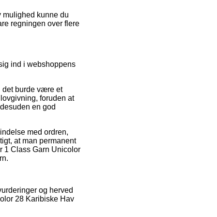
tiv mulighed kunne du
lare regningen over flere
 sig ind i webshoppens
i det burde være et
lovgivning, foruden at
er desuden en god
rbindelse med ordren,
igtigt, at man permanent
er 1 Class Garn Unicolor
rn.
s vurderinger og herved
color 28 Karibiske Hav