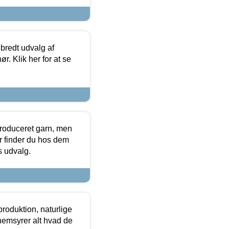
 bredt udvalg af
r. Klik her for at se
produceret garn, men
or finder du hos dem
es udvalg.
roduktion, naturlige
nemsyrer alt hvad de