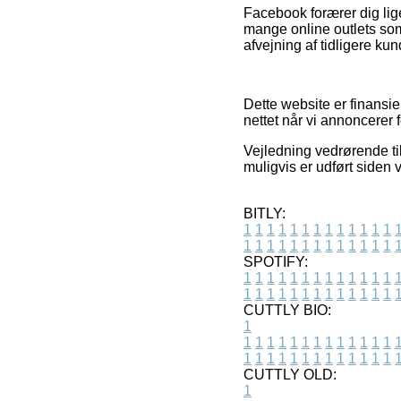
Facebook forærer dig lig
mange online outlets som
afvejning af tidligere ku
Dette website er finansie
nettet når vi annoncerer 
Vejledning vedrørende ti
muligvis er udført siden 
BITLY:
1
1
1
1
1
1
1
1
1
1
1
1
1
1
1
1
1
1
1
1
1
1
1
1
1
1
SPOTIFY:
1
1
1
1
1
1
1
1
1
1
1
1
1
1
1
1
1
1
1
1
1
1
1
1
1
1
CUTTLY BIO:
1
1
1
1
1
1
1
1
1
1
1
1
1
1
1
1
1
1
1
1
1
1
1
1
1
1
1
CUTTLY OLD:
1