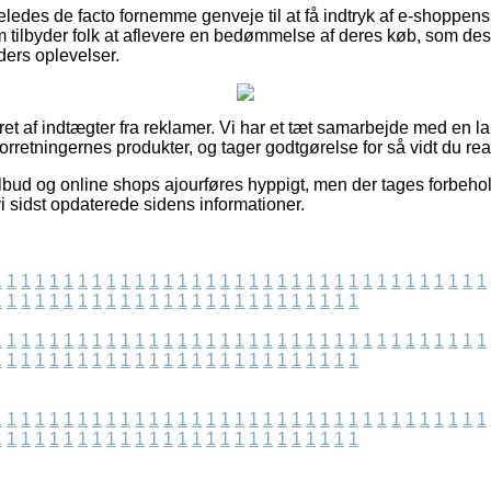
eledes de facto fornemme genveje til at få indtryk af e-shoppen
 tilbyder folk at aflevere en bedømmelse af deres køb, som desu
nders oplevelser.
ret af indtægter fra reklamer. Vi har et tæt samarbejde med en l
forretningernes produkter, og tager godtgørelse for så vidt du rea
lbud og online shops ajourføres hyppigt, men der tages forbehold
vi sidst opdaterede sidens informationer.
1
1
1
1
1
1
1
1
1
1
1
1
1
1
1
1
1
1
1
1
1
1
1
1
1
1
1
1
1
1
1
1
1
1
1
1
1
1
1
1
1
1
1
1
1
1
1
1
1
1
1
1
1
1
1
1
1
1
1
1
1
1
1
1
1
1
1
1
1
1
1
1
1
1
1
1
1
1
1
1
1
1
1
1
1
1
1
1
1
1
1
1
1
1
1
1
1
1
1
1
1
1
1
1
1
1
1
1
1
1
1
1
1
1
1
1
1
1
1
1
1
1
1
1
1
1
1
1
1
1
1
1
1
1
1
1
1
1
1
1
1
1
1
1
1
1
1
1
1
1
1
1
1
1
1
1
1
1
1
1
1
1
1
1
1
1
1
1
1
1
1
1
1
1
1
1
1
1
1
1
1
1
1