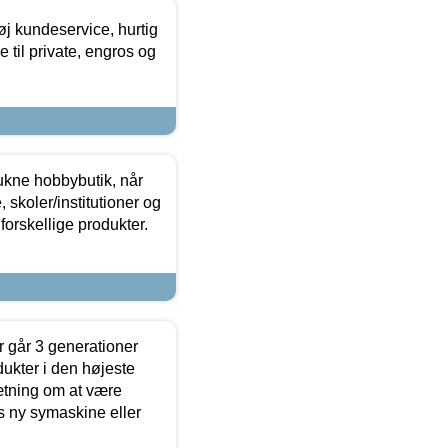
øj kundeservice, hurtig
 til private, engros og
ukne hobbybutik, når
 skoler/institutioner og
forskellige produkter.
 går 3 generationer
dukter i den højeste
sætning om at være
s ny symaskine eller