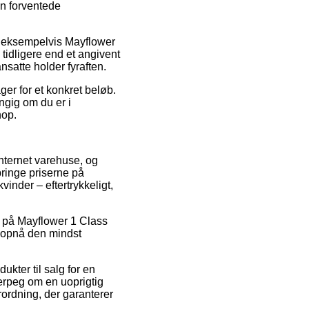
en forventede
r, eksempelvis Mayflower
tidligere end et angivent
nsatte holder fyraften.
er for et konkret beløb.
ngig om du er i
hop.
internet varehuse, og
bringe priserne på
vinder – eftertrykkeligt,
d på Mayflower 1 Class
t opnå den mindst
kter til salg for en
gerpeg om en uoprigtig
rordning, der garanterer