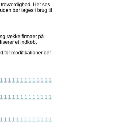
s troværdighed. Her ses
den bør tages i brug til
ang række firmaer på
liserer et indkøb.
 for modifikationer der
1
1
1
1
1
1
1
1
1
1
1
1
1
1
1
1
1
1
1
1
1
1
1
1
1
1
1
1
1
1
1
1
1
1
1
1
1
1
1