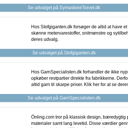
Se udvalget på SymaskineTorvet.dk
Hos Stofgiganten.dk forsøger de altid at have et
skønne metervarestoffer, snitmønstre og sytilbehø
deres udvalg.
Se udvalget på Stofgiganten.dk
Hos GarnSpecialisten.dk forhandler de ikke ny
opkøber restpartier direkte fra fabrikkerne. Derf
altid garn til skarpe priser. Klik her for at se der
Se udvalget på GarnSpecialisten.dk
Önling.com tror på klassisk design, bæredygtig p
materialer samt lang levetid. Disse værdier gen