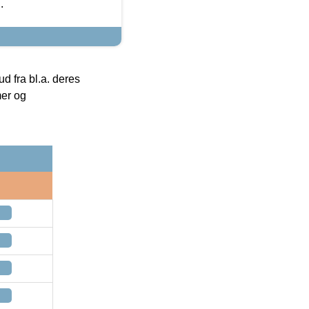
.
 fra bl.a. deres
mer og