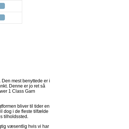
. Den mest benyttede er i
nkt. Denne er jo ret så
lower 1 Class Garn
tformen bliver til tider en
l dog i de fleste tilfælde
 tilholdssted.
ig væsentlig hvis vi har