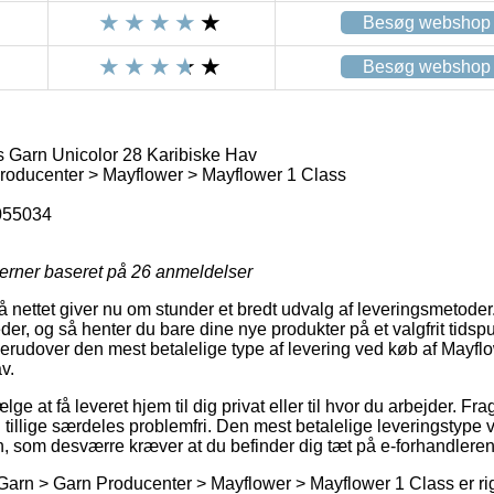
Besøg webshop
Besøg webshop
 Garn Unicolor 28 Karibiske Hav
roducenter > Mayflower > Mayflower 1 Class
055034
jerner baseret på
26
anmeldelser
å nettet giver nu om stunder et bredt udvalg af leveringsmetoder
der, og så henter du bare dine nye produkter på et valgfrit tidspu
derudover den mest betalelige type af levering ved køb af Mayf
v.
ge at få leveret hjem til dig privat eller til hvor du arbejder. Frag
 tillige særdeles problemfri. Den mest betalelige leveringstype vi
n, som desværre kræver at du befinder dig tæt på e-forhandlerens
Garn > Garn Producenter > Mayflower > Mayflower 1 Class er rigt