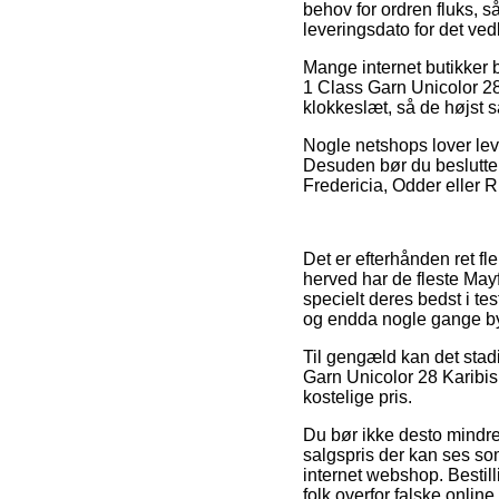
behov for ordren fluks, s
leveringsdato for det v
Mange internet butikker 
1 Class Garn Unicolor 28
klokkeslæt, så de højst s
Nogle netshops lover leve
Desuden bør du beslutte 
Fredericia, Odder eller Ri
Det er efterhånden ret fl
herved har de fleste Mayf
specielt deres bedst i tes
og endda nogle gange by
Til gengæld kan det stad
Garn Unicolor 28 Karibis
kostelige pris.
Du bør ikke desto mindre
salgspris der kan ses so
internet webshop. Bestill
folk overfor falske online