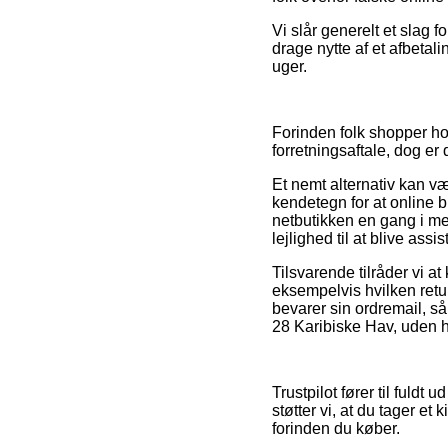
Vi slår generelt et slag 
drage nytte af et afbetali
uger.
Forinden folk shopper ho
forretningsaftale, dog er
Et nemt alternativ kan væ
kendetegn for at online 
netbutikken en gang i me
lejlighed til at blive ass
Tilsvarende tilråder vi a
eksempelvis hvilken retur
bevarer sin ordremail, s
28 Karibiske Hav, uden he
Trustpilot fører til fuldt
støtter vi, at du tager 
forinden du køber.