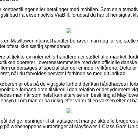
for kortbestillinger eller betalinger med mobilen. Som en alterna
ngstilbud fra eksempelvis ViaBill, forudsat du har til hensigt at k
s en Mayflower internet handler behøver man i og for sig sætte
 det oftest ikke særlig spændende.
re at tjekke om internet forhandleren er støttet af e-mærket, ford
butikken opererer i overensstemmelse med den officielle danske 
llem undersøges af specialister der er inde i vilkårene. Dette 
isteret, når du forvoldes besvær i forbindelse med dit indkøb.
t køberen er obs på de vigtigste forhold der kan håndhæves i fo
politik e-forhandleren tilsikrer. I den relation er det ydermere v
åledes man når som helst kan eftervise sin bestilling af Mayflow
nsyn til om man er på udkig efter varer til en voksen eller et ba
 ud pålidelige løsninger til at iagttage ret mange aktuelle brugere
et kig på webshoppens vurderinger af Mayflower 1 Class Garn Uni