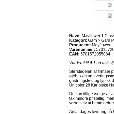
Navn:
Mayflower 1 Class
Kategori:
Garn > Garn P
Producent:
Mayflower
Varenummer:
5701572
EAN:
5701572055034
Vurderet til
4.1
ud af 5 st
Størstedelen af firmaer p
øjeblikket udleveringsste
gnidningsløs, og typisk 
Unicolor 28 Karibiske Ha
Du kan tillige vælge at væl
tak mindre prisbillig, men
være selv at hente ordre
Antal dages levering på 