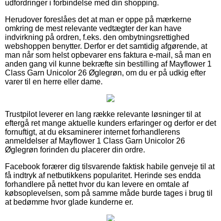
udfordringer i forbindelse med din shopping.
Herudover foreslåes det at man er oppe på mærkerne
omkring de mest relevante vedtægter der kan have
indvirkning på ordren, f.eks. den ombytningsrettighed
webshoppen benytter. Derfor er det samtidig afgørende, at
man når som helst opbevarer ens faktura e-mail, så man en
anden gang vil kunne bekræfte sin bestilling af Mayflower 1
Class Garn Unicolor 26 Øglegrøn, om du er på udkig efter
varer til en herre eller dame.
Trustpilot leverer en lang række relevante løsninger til at
eftergå ret mange aktuelle kunders erfaringer og derfor er det
fornuftigt, at du eksaminerer internet forhandlerens
anmeldelser af Mayflower 1 Class Garn Unicolor 26
Øglegrøn forinden du placerer din ordre.
Facebook forærer dig tilsvarende faktisk habile genveje til at
få indtryk af netbutikkens popularitet. Herinde ses endda
forhandlere på nettet hvor du kan levere en omtale af
købsoplevelsen, som på samme måde burde tages i brug til
at bedømme hvor glade kunderne er.