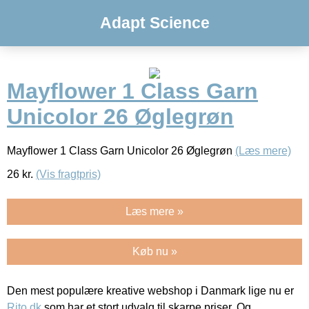
Adapt Science
Mayflower 1 Class Garn
Unicolor 26 Øglegrøn
Mayflower 1 Class Garn Unicolor 26 Øglegrøn
(Læs mere)
26
kr.
(Vis fragtpris)
Læs mere »
Køb nu »
Den mest populære kreative webshop i Danmark lige nu er
Rito.dk
som har et stort udvalg til skarpe priser. Og