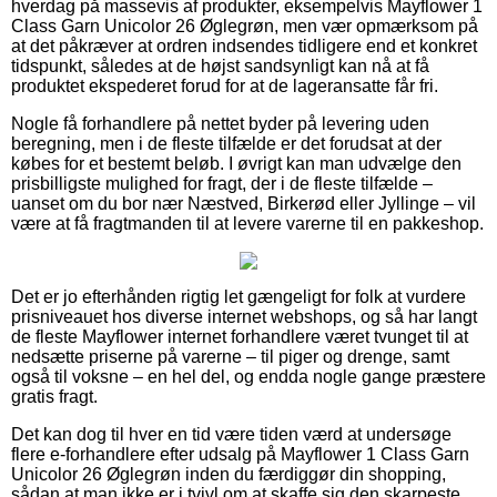
hverdag på massevis af produkter, eksempelvis Mayflower 1
Class Garn Unicolor 26 Øglegrøn, men vær opmærksom på
at det påkræver at ordren indsendes tidligere end et konkret
tidspunkt, således at de højst sandsynligt kan nå at få
produktet ekspederet forud for at de lageransatte får fri.
Nogle få forhandlere på nettet byder på levering uden
beregning, men i de fleste tilfælde er det forudsat at der
købes for et bestemt beløb. I øvrigt kan man udvælge den
prisbilligste mulighed for fragt, der i de fleste tilfælde –
uanset om du bor nær Næstved, Birkerød eller Jyllinge – vil
være at få fragtmanden til at levere varerne til en pakkeshop.
Det er jo efterhånden rigtig let gængeligt for folk at vurdere
prisniveauet hos diverse internet webshops, og så har langt
de fleste Mayflower internet forhandlere været tvunget til at
nedsætte priserne på varerne – til piger og drenge, samt
også til voksne – en hel del, og endda nogle gange præstere
gratis fragt.
Det kan dog til hver en tid være tiden værd at undersøge
flere e-forhandlere efter udsalg på Mayflower 1 Class Garn
Unicolor 26 Øglegrøn inden du færdiggør din shopping,
sådan at man ikke er i tvivl om at skaffe sig den skarpeste