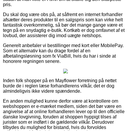
pris.
Du skal dog være obs på, at såfremt en internet forhandler
afsætter deres produkter til en salgspris som kan virke helt
fantastisk overkommelig, så bør det mange gange være et
tegn på en snydagtig e-butik. Kortkøb er dog omfavnet af et
lovbud, der assisterer dig imod uægte netshops.
Generelt anbefaler vi bestillinger med kort eller MobilePay.
Som et alternativ kan du drage fordel af en
afbetalingsløsning som fx ViaBill, hvis du har i sinde at
honorere regningen senere.
Inden folk shopper på en Mayflower forretning på nettet
burde de i reglen læse forhandlerens vilkår, det er dog
almindeligvis ikke videre spændende.
En anden mulighed kunne derfor være at kontrollere om
webshoppen er e-mærket medlem, siden det bør være en
angivelse af at online forhandleren lever op til den officielle
danske lovgivning, foruden at shoppen hyppigt tilses af
jurister som er indført i de gældende vilkår. Derudover
tilbydes du mulighed for bistand, hvis du forvoldes