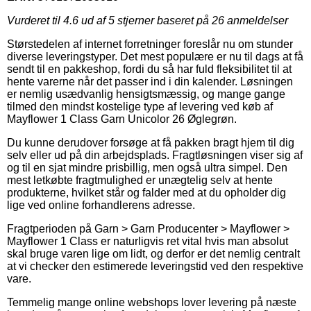
Vurderet til
4.6
ud af 5 stjerner baseret på
26
anmeldelser
Størstedelen af internet forretninger foreslår nu om stunder
diverse leveringstyper. Det mest populære er nu til dags at få
sendt til en pakkeshop, fordi du så har fuld fleksibilitet til at
hente varerne når det passer ind i din kalender. Løsningen
er nemlig usædvanlig hensigtsmæssig, og mange gange
tilmed den mindst kostelige type af levering ved køb af
Mayflower 1 Class Garn Unicolor 26 Øglegrøn.
Du kunne derudover forsøge at få pakken bragt hjem til dig
selv eller ud på din arbejdsplads. Fragtløsningen viser sig af
og til en sjat mindre prisbillig, men også ultra simpel. Den
mest letkøbte fragtmulighed er unægtelig selv at hente
produkterne, hvilket står og falder med at du opholder dig
lige ved online forhandlerens adresse.
Fragtperioden på Garn > Garn Producenter > Mayflower >
Mayflower 1 Class er naturligvis ret vital hvis man absolut
skal bruge varen lige om lidt, og derfor er det nemlig centralt
at vi checker den estimerede leveringstid ved den respektive
vare.
Temmelig mange online webshops lover levering på næste