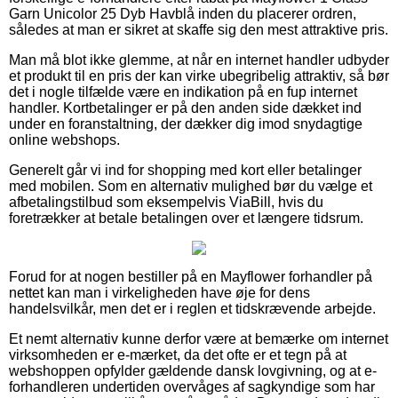
Garn Unicolor 25 Dyb Havblå inden du placerer ordren,
således at man er sikret at skaffe sig den mest attraktive pris.
Man må blot ikke glemme, at når en internet handler udbyder
et produkt til en pris der kan virke ubegribelig attraktiv, så bør
det i nogle tilfælde være en indikation på en fup internet
handler. Kortbetalinger er på den anden side dækket ind
under en foranstaltning, der dækker dig imod snydagtige
online webshops.
Generelt går vi ind for shopping med kort eller betalinger
med mobilen. Som en alternativ mulighed bør du vælge et
afbetalingstilbud som eksempelvis ViaBill, hvis du
foretrækker at betale betalingen over et længere tidsrum.
Forud for at nogen bestiller på en Mayflower forhandler på
nettet kan man i virkeligheden have øje for dens
handelsvilkår, men det er i reglen et tidskrævende arbejde.
Et nemt alternativ kunne derfor være at bemærke om internet
virksomheden er e-mærket, da det ofte er et tegn på at
webshoppen opfylder gældende dansk lovgivning, og at e-
forhandleren undertiden overvåges af sagkyndige som har