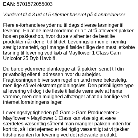
EAN:
5701572055003
Vurderet til
4.3
ud af 5 stjerner baseret på
4
anmeldelser
Flere e-forhandlere yder nu til dags diverse løsninger til
levering. En af de mest moderne er p.t. at få afleveret pakken
hos en pakkeshop, hvor du selv afhenter de bestilte
produkter når der er tid til det. Leveringsformen er nemlig
særligt smertefri, og i mange tilfælde tillige den mest letkøbte
løsning til levering ved køb af Mayflower 1 Class Garn
Unicolor 25 Dyb Havblå.
Du burde ydermere planlægge at få pakken sendt til din
privatbolig eller til adressen hvor du arbejder.
Fragtløsningen bliver som regel en tand mere bekostelig,
men lige så vel ekstremt gnidningsløs. Den prisbilligste type
af levering vil dog i de fleste tilfælde være selv at hente
varerne, men den mulighed afhænger af at du bor lige ved
internet forretningens lager.
Leveringsdygtigheden på Garn > Garn Producenter >
Mayflower > Mayflower 1 Class kan vise sig at være
særdeles væsentlig såfremt man mangler pakken inden for
kort tid, så i det øjemed er det rigtig væsentligt at vi tjekker
tidshorisonten for levering ved det relevante produkt.