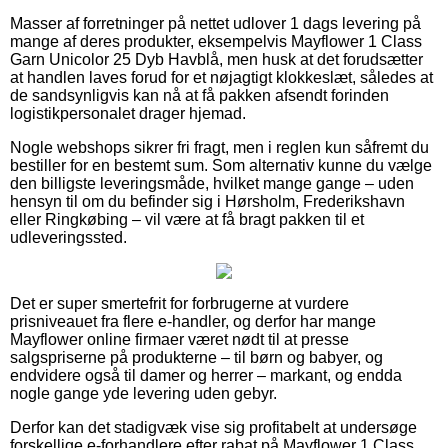
Masser af forretninger på nettet udlover 1 dags levering på
mange af deres produkter, eksempelvis Mayflower 1 Class
Garn Unicolor 25 Dyb Havblå, men husk at det forudsætter
at handlen laves forud for et nøjagtigt klokkeslæt, således at
de sandsynligvis kan nå at få pakken afsendt forinden
logistikpersonalet drager hjemad.
Nogle webshops sikrer fri fragt, men i reglen kun såfremt du
bestiller for en bestemt sum. Som alternativ kunne du vælge
den billigste leveringsmåde, hvilket mange gange – uden
hensyn til om du befinder sig i Hørsholm, Frederikshavn
eller Ringkøbing – vil være at få bragt pakken til et
udleveringssted.
Det er super smertefrit for forbrugerne at vurdere
prisniveauet fra flere e-handler, og derfor har mange
Mayflower online firmaer været nødt til at presse
salgspriserne på produkterne – til børn og babyer, og
endvidere også til damer og herrer – markant, og endda
nogle gange yde levering uden gebyr.
Derfor kan det stadigvæk vise sig profitabelt at undersøge
forskellige e-forhandlere efter rabat på Mayflower 1 Class