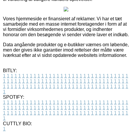
Vores hjemmeside er finansieret af reklamer. Vi har et tæt
samarbejde med en masse internet foretagender i form af at
vi formidler virksomhedernes produkter, og indhenter
honorar om den besøgende vi sender videre laver et indkøb.
Data angående produkter og e-butikker værnes om løbende,
men der gives ikke garantier imod rettelser der måtte være
iværksat efter at vi sidst opdaterede websitets informationer.
BITLY:
1
1
1
1
1
1
1
1
1
1
1
1
1
1
1
1
1
1
1
1
1
1
1
1
1
1
1
1
1
1
1
1
1
1
1
1
1
1
1
1
1
1
1
1
1
1
1
1
1
1
1
1
1
1
1
1
1
1
1
1
1
1
1
1
1
1
1
1
1
1
1
1
1
1
1
1
1
1
1
1
1
1
1
1
1
1
1
1
1
1
1
1
1
1
1
1
1
1
1
1
SPOTIFY:
1
1
1
1
1
1
1
1
1
1
1
1
1
1
1
1
1
1
1
1
1
1
1
1
1
1
1
1
1
1
1
1
1
1
1
1
1
1
1
1
1
1
1
1
1
1
1
1
1
1
1
1
1
1
1
1
1
1
1
1
1
1
1
1
1
1
1
1
1
1
1
1
1
1
1
1
1
1
1
1
1
1
1
1
1
1
1
1
1
1
1
1
1
1
1
1
1
1
1
1
CUTTLY BIO:
1