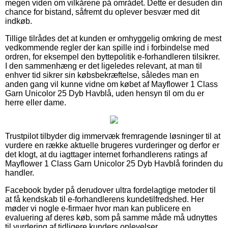
megen viden om vilkårene på området. Dette er desuden din
chance for bistand, såfremt du oplever besvær med dit
indkøb.
Tillige tilrådes det at kunden er omhyggelig omkring de mest
vedkommende regler der kan spille ind i forbindelse med
ordren, for eksempel den byttepolitik e-forhandleren tilsikrer.
I den sammenhæng er det ligeledes relevant, at man til
enhver tid sikrer sin købsbekræftelse, således man en
anden gang vil kunne vidne om købet af Mayflower 1 Class
Garn Unicolor 25 Dyb Havblå, uden hensyn til om du er
herre eller dame.
Trustpilot tilbyder dig immervæk fremragende løsninger til at
vurdere en række aktuelle brugeres vurderinger og derfor er
det klogt, at du iagttager internet forhandlerens ratings af
Mayflower 1 Class Garn Unicolor 25 Dyb Havblå forinden du
handler.
Facebook byder på derudover ultra fordelagtige metoder til
at få kendskab til e-forhandlerens kundetilfredshed. Her
møder vi nogle e-firmaer hvor man kan publicere en
evaluering af deres køb, som på samme måde må udnyttes
til vurdering af tidligere kunders oplevelser.