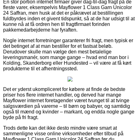
En stor portion internet firmaer giver dag-til-dag fragt på de
fleste varer, eksempelvis Mayflower 1 Class Garn Unicolor
24 Saffran, men husk at det er påkrævet at bestillingen
fuldbyrdes inden et givent tidspunkt, så at de har udsigt til at
kunne nå at få ordren hen til fragtfirmaet forinden
pakkemedarbejderne har fyraften.
Nogle internet forretninger garanterer fri fragt, men typisk er
det betinget af at man bestiller for et fastsat beløb.
Derudover skulle man vælge den mest betalelige
leveringsmanér, som mange gange – hvad end man bor i
Kolding, Skanderborg eller Hundested – vil være at få kørt
produkterne til et afhentningssted.
Det er yderst ukompliceret for købere at finde de bedste
priser hos flere internet handler, og derved har mange
Mayflower internet foretagender været tvunget til at tvinge
salgsværdien på varerne – til børn og babyer, og samtidig
også til mænd og kvinder – markant, og endda nogle gange
byde på fri fragt.
Trods dette kan det ikke desto mindre være smart at
sammenligne visse online virksomheder efter tilbud på
Mayflower 1 Class Garn Unicolor 24 Saffran før du