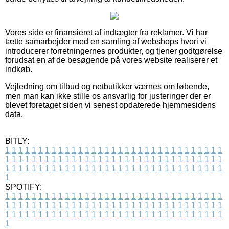
Vores side er finansieret af indtægter fra reklamer. Vi har
tætte samarbejder med en samling af webshops hvori vi
introducerer forretningernes produkter, og tjener godtgørelse
forudsat en af de besøgende på vores website realiserer et
indkøb.
Vejledning om tilbud og netbutikker værnes om løbende,
men man kan ikke stille os ansvarlig for justeringer der er
blevet foretaget siden vi senest opdaterede hjemmesidens
data.
BITLY:
1
1
1
1
1
1
1
1
1
1
1
1
1
1
1
1
1
1
1
1
1
1
1
1
1
1
1
1
1
1
1
1
1
1
1
1
1
1
1
1
1
1
1
1
1
1
1
1
1
1
1
1
1
1
1
1
1
1
1
1
1
1
1
1
1
1
1
1
1
1
1
1
1
1
1
1
1
1
1
1
1
1
1
1
1
1
1
1
1
1
1
1
1
1
1
1
1
1
1
1
SPOTIFY:
1
1
1
1
1
1
1
1
1
1
1
1
1
1
1
1
1
1
1
1
1
1
1
1
1
1
1
1
1
1
1
1
1
1
1
1
1
1
1
1
1
1
1
1
1
1
1
1
1
1
1
1
1
1
1
1
1
1
1
1
1
1
1
1
1
1
1
1
1
1
1
1
1
1
1
1
1
1
1
1
1
1
1
1
1
1
1
1
1
1
1
1
1
1
1
1
1
1
1
1