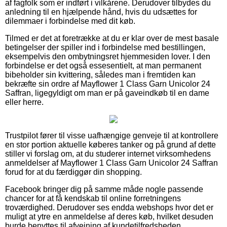
af fagfolk som er indført i vilkårene. Derudover tilbydes du
anledning til en hjælpende hånd, hvis du udsættes for
dilemmaer i forbindelse med dit køb.
Tilmed er det at foretrække at du er klar over de mest basale
betingelser der spiller ind i forbindelse med bestillingen,
eksempelvis den ombytningsret hjemmesiden lover. I den
forbindelse er det også essesentielt, at man permanent
bibeholder sin kvittering, således man i fremtiden kan
bekræfte sin ordre af Mayflower 1 Class Garn Unicolor 24
Saffran, ligegyldigt om man er på gaveindkøb til en dame
eller herre.
Trustpilot fører til visse uafhængige genveje til at kontrollere
en stor portion aktuelle køberes tanker og på grund af dette
stiller vi forslag om, at du studerer internet virksomhedens
anmeldelser af Mayflower 1 Class Garn Unicolor 24 Saffran
forud for at du færdiggør din shopping.
Facebook bringer dig på samme måde nogle passende
chancer for at få kendskab til online forretningens
troværdighed. Derudover ses endda webshops hvor det er
muligt at ytre en anmeldelse af deres køb, hvilket desuden
burde benyttes til afvejning af kundetilfredsheden.