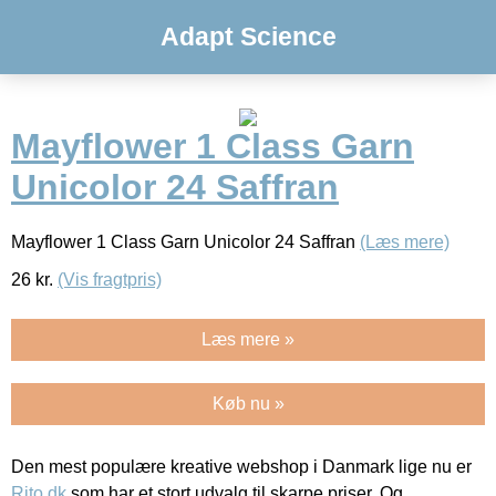
Adapt Science
Mayflower 1 Class Garn
Unicolor 24 Saffran
Mayflower 1 Class Garn Unicolor 24 Saffran
(Læs mere)
26
kr.
(Vis fragtpris)
Læs mere »
Køb nu »
Den mest populære kreative webshop i Danmark lige nu er
Rito.dk
som har et stort udvalg til skarpe priser. Og