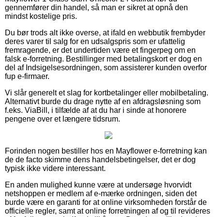
gennemfører din handel, så man er sikret at opnå den
mindst kostelige pris.
Du bør trods alt ikke overse, at ifald en webbutik frembyder
deres varer til salg for en udsalgspris som er ufattelig
fremragende, er det undertiden være et fingerpeg om en
falsk e-forretning. Bestillinger med betalingskort er dog en
del af Indsigelsesordningen, som assisterer kunden overfor
fup e-firmaer.
Vi slår generelt et slag for kortbetalinger eller mobilbetaling.
Alternativt burde du drage nytte af en afdragsløsning som
f.eks. ViaBill, i tilfælde af at du har i sinde at honorere
pengene over et længere tidsrum.
Forinden nogen bestiller hos en Mayflower e-forretning kan
de de facto skimme dens handelsbetingelser, det er dog
typisk ikke videre interessant.
En anden mulighed kunne være at undersøge hvorvidt
netshoppen er medlem af e-mærke ordningen, siden det
burde være en garanti for at online virksomheden forstår de
officielle regler, samt at online forretningen af og til revideres