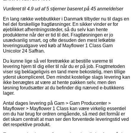
Vurderet til
4.9
ud af 5 stjerner baseret på
45
anmeldelser
En lang række webbutikker i Danmark tilbyder nu til dags en
hel del forskellige fragtløsninger. En sikker vinder er for
øjeblikket afhentningssteder, så du selv kan hente
produkterne når der er tid til det. Fragtløsningen er jo
usædvanlig smart, og ofte desuden den mest letkøbte
leveringsudgave ved køb af Mayflower 1 Class Garn
Unicolor 24 Saffran.
Du kunne lige så vel foretrække at bestille varerne til
levering hjem til dig eller til når du er på job. Fragtmetoden
viser sig beklageligvis en tand mere bekostelig, men tillige
yderst ukompliceret. Den mindst kostelige slags levering kan
ikke benægtes at være at hente pakken selv, men den
løsning forudsætter at du befinder dig nærved e-butikkens
lager.
Antal dages levering på Garn > Garn Producenter >
Mayflower > Mayflower 1 Class kan være virkelig essentiel
om du har brug for ordren omgående, så med det formål er
det skam centralt at man ser den forventede leveringstid ved
det respektive produkt.