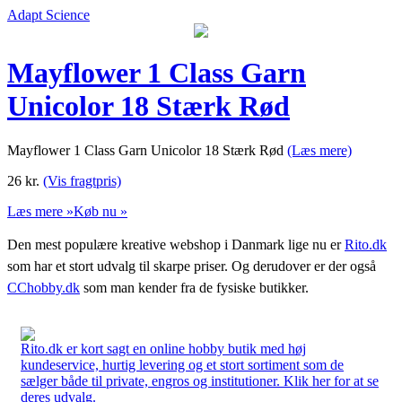
Adapt Science
Mayflower 1 Class Garn
Unicolor 18 Stærk Rød
Mayflower 1 Class Garn Unicolor 18 Stærk Rød
(Læs mere)
26
kr.
(Vis fragtpris)
Læs mere »
Køb nu »
Den mest populære kreative webshop i Danmark lige nu er
Rito.dk
som har et stort udvalg til skarpe priser. Og derudover er der også
CChobby.dk
som man kender fra de fysiske butikker.
Rito.dk er kort sagt en online hobby butik med høj
kundeservice, hurtig levering og et stort sortiment som de
sælger både til private, engros og institutioner. Klik her for at se
deres udvalg.