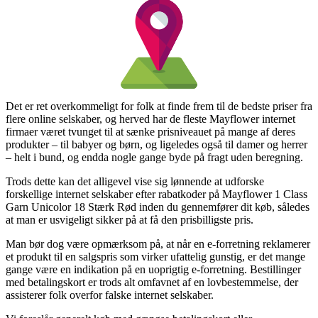
Det er ret overkommeligt for folk at finde frem til de bedste priser fra
flere online selskaber, og herved har de fleste Mayflower internet
firmaer været tvunget til at sænke prisniveauet på mange af deres
produkter – til babyer og børn, og ligeledes også til damer og herrer
– helt i bund, og endda nogle gange byde på fragt uden beregning.
Trods dette kan det alligevel vise sig lønnende at udforske
forskellige internet selskaber efter rabatkoder på Mayflower 1 Class
Garn Unicolor 18 Stærk Rød inden du gennemfører dit køb, således
at man er usvigeligt sikker på at få den prisbilligste pris.
Man bør dog være opmærksom på, at når en e-forretning reklamerer
et produkt til en salgspris som virker ufattelig gunstig, er det mange
gange være en indikation på en uoprigtig e-forretning. Bestillinger
med betalingskort er trods alt omfavnet af en lovbestemmelse, der
assisterer folk overfor falske internet selskaber.