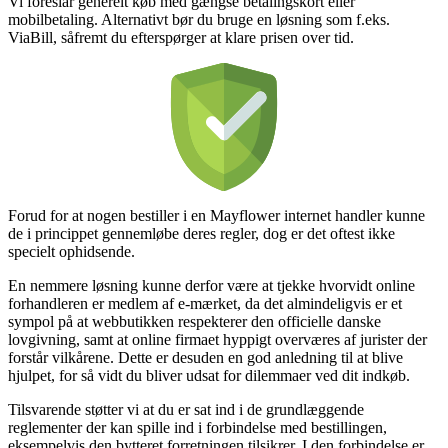
Vi foreslår generelt køb med gængse betalingskort eller
mobilbetaling. Alternativt bør du bruge en løsning som f.eks.
ViaBill, såfremt du efterspørger at klare prisen over tid.
Forud for at nogen bestiller i en Mayflower internet handler kunne
de i princippet gennemløbe deres regler, dog er det oftest ikke
specielt ophidsende.
En nemmere løsning kunne derfor være at tjekke hvorvidt online
forhandleren er medlem af e-mærket, da det almindeligvis er et
sympol på at webbutikken respekterer den officielle danske
lovgivning, samt at online firmaet hyppigt overværes af jurister der
forstår vilkårene. Dette er desuden en god anledning til at blive
hjulpet, for så vidt du bliver udsat for dilemmaer ved dit indkøb.
Tilsvarende støtter vi at du er sat ind i de grundlæggende
reglementer der kan spille ind i forbindelse med bestillingen,
eksempelvis den bytteret forretningen tilsikrer. I den forbindelse er