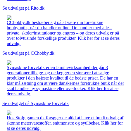
Se udvalget på Rito.dk
CChobby.dk bestræber sig på at være din foretrukne
hobbybutik, når du handler online. De handler med alle –
private, skoler/institutioner og engros – og deres udvalg er på
over tolvtusinde forskellige produkter. Klik her for at se deres
udvalg.
Se udvalget på CChobby.dk
SymaskineTorvet.dk er en familievirksomhed der går 3
generationer tilbage, og de lægger en stor ære i at sælge
produkter i den højeste kvalitet til de bedste priser. De har en
klar målsætning om at være danskernes foretrukne butik når der
skal handles ny symaskine eller overlocker. Klik her for at se
deres udvalg.
Se udvalget på SymaskineTorvet.dk
Hos Stofgiganten.dk forsøger de altid at have et bredt udvalg af
skønne metervarestoffer, snitmønstre og sytilbehør. Klik her for
at se deres udvalg.