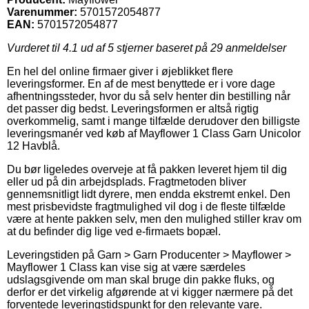
Varenummer:
5701572054877
EAN:
5701572054877
Vurderet til
4.1
ud af 5 stjerner baseret på
29
anmeldelser
En hel del online firmaer giver i øjeblikket flere
leveringsformer. En af de mest benyttede er i vore dage
afhentningssteder, hvor du så selv henter din bestilling når
det passer dig bedst. Leveringsformen er altså rigtig
overkommelig, samt i mange tilfælde derudover den billigste
leveringsmanér ved køb af Mayflower 1 Class Garn Unicolor
12 Havblå.
Du bør ligeledes overveje at få pakken leveret hjem til dig
eller ud på din arbejdsplads. Fragtmetoden bliver
gennemsnitligt lidt dyrere, men endda ekstremt enkel. Den
mest prisbevidste fragtmulighed vil dog i de fleste tilfælde
være at hente pakken selv, men den mulighed stiller krav om
at du befinder dig lige ved e-firmaets bopæl.
Leveringstiden på Garn > Garn Producenter > Mayflower >
Mayflower 1 Class kan vise sig at være særdeles
udslagsgivende om man skal bruge din pakke fluks, og
derfor er det virkelig afgørende at vi kigger nærmere på det
forventede leveringstidspunkt for den relevante vare.