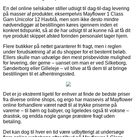
En del online selskaber stiller udsigt til dag-til-dag levering
på masser af produkter, eksempelvis Mayflower 1 Class
Garn Unicolor 12 Havblå, men som ikke desto mindre
nødvendiggør at bestillingen køres igennem inden et
konkret tidspunkt, så at de har udsigt til at kunne nå at få dit
nye produkt skippet afsted forinden personalet tager hjem.
Flere butikker på nettet garanterer fri fragt, men i reglen
under forudsætning af at du shopper for et bestemt beløb.
Ellers skulle man udvælge den mest prisbevidste mulighed
for levering, der gerne – uanset om man er ved Silkeborg,
Sønderborg eller Gilleleje – vil blive at få dem til at bringe
bestillingen til et afhentningssted.
Det er jo ekstremt ligetil for enhver at finde de bedste priser
fra diverse online shops, og ergo har massevis af Mayflower
online forhandlere været nødt til at trykke priserne på
varerne – til børn og babyer, og ligeledes også til voksne –
drastisk, og endda nogle gange præstere fragt uden
betaling.
Det kan dog til hver en tid være udbytterigt at undersøge