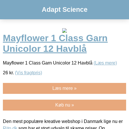
Adapt Science
Mayflower 1 Class Garn
Unicolor 12 Havblå
Mayflower 1 Class Garn Unicolor 12 Havblå
(Læs mere)
26
kr.
(Vis fragtpris)
Læs mere »
Køb nu »
Den mest populære kreative webshop i Danmark lige nu er
Rito.dk
som har et stort udvalg til skarpe priser. Og