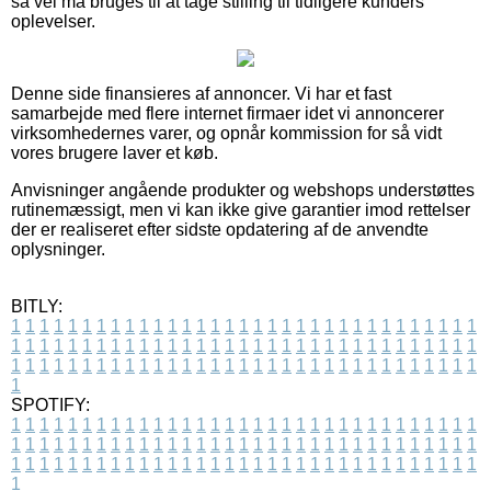
så vel må bruges til at tage stilling til tidligere kunders
oplevelser.
Denne side finansieres af annoncer. Vi har et fast
samarbejde med flere internet firmaer idet vi annoncerer
virksomhedernes varer, og opnår kommission for så vidt
vores brugere laver et køb.
Anvisninger angående produkter og webshops understøttes
rutinemæssigt, men vi kan ikke give garantier imod rettelser
der er realiseret efter sidste opdatering af de anvendte
oplysninger.
BITLY:
1
1
1
1
1
1
1
1
1
1
1
1
1
1
1
1
1
1
1
1
1
1
1
1
1
1
1
1
1
1
1
1
1
1
1
1
1
1
1
1
1
1
1
1
1
1
1
1
1
1
1
1
1
1
1
1
1
1
1
1
1
1
1
1
1
1
1
1
1
1
1
1
1
1
1
1
1
1
1
1
1
1
1
1
1
1
1
1
1
1
1
1
1
1
1
1
1
1
1
1
SPOTIFY:
1
1
1
1
1
1
1
1
1
1
1
1
1
1
1
1
1
1
1
1
1
1
1
1
1
1
1
1
1
1
1
1
1
1
1
1
1
1
1
1
1
1
1
1
1
1
1
1
1
1
1
1
1
1
1
1
1
1
1
1
1
1
1
1
1
1
1
1
1
1
1
1
1
1
1
1
1
1
1
1
1
1
1
1
1
1
1
1
1
1
1
1
1
1
1
1
1
1
1
1