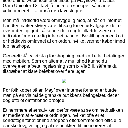
flere online webshops efter tilbud på Mayflower 1 Class
Garn Unicolor 12 Havblå inden du shopper, så man er
velinformeret til at opnå den laveste pris.
Man må imidlertid være omhyggelig med, at når en internet
handler markedsfører varer til salg for en udsalgspris der er
overordentlig god, så kunne det i nogle tilfælde være en
indikator for en uærlig internet handler. Bestillinger med kort
er heldigvis omfavnet af en orden, hvilket værner køber imod
fup netshops.
Generelt slår vi et slag for shopping med kort eller betalinger
med mobilen. Som en alternativ mulighed kunne du
overveje en afbetalingsløsning som fx ViaBill, såfremt du
tilstræber at klare beløbet over flere uger.
Før folk køber på en Mayflower internet forhandler burde
man på en vis måde granske butikkens betingelser, det er
dog ofte et omfattende arbejde.
Et nemmere alternativ kan derfor være at se om netbutikken
er medlem af e-mærke ordningen, hvilket ofte er et
kendetegn for at online shoppen efterkommer den officielle
danske lovgivning, og at netbutikken tit monitoreres af