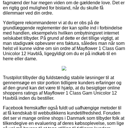
fagmænd der har megen viden om de gældende love. Det er
en rigtig god mulighed for bistand, når du skulle få
dilemmaer ved din ordre.
Yderligere rekommanderer vi at du er obs på de
grundlæggende reglementer der kan spille ind i forbindelse
med handlen, eksempelvis hvilken ombytningsret internet
selskabet tilbyder. På grund af dette er det tillige vigtigt, at
man stadigvæk opbevarer ens faktura, således man når som
helst vil kunne vidne om sin ordre af Mayflower 1 Class Garn
Unicolor 12 Havblå, ligegyldigt om du er på indkøb til en
herre eller dame.
Trustpilot tilbyder dig fuldstændig stabile løsninger til at
gennemsøge en stor portion tidligere kunders erfaringer og
af den grund kan det være til hjælp, at du besigtiger online
shoppens ratings af Mayflower 1 Class Garn Unicolor 12
Havblå inden du bestiller.
Facebook fremskaffer også fuldt ud uafhængige metoder til
at få kendskab til webbutikkens kundetilfredshed. Foruden
det ser vi mange online shops i Danmark som tilbyder folk at
tilkendegive en evaluering af deres købsoplevelse, som lige