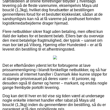
Størstedelen af online forretninger tilbyder 1 hverdags
levering på de fleste varenumre, eksempelvis Maya uld
bouclé (1,3kg), hvilket dog forudsætter at bestillingen
gennemføres forud for et besluttet klokkeslæt, sådan at de
sandsynligvis kan nå at få varerne på posthuset forinden
logistikmedarbejderne drager hjemad.
Flere netbutikker sikrer fragt uden betaling, men oftest kun
ifald der købes for et bestemt beløb. Ellers bør du overveje
den mest betalelige fragtmulighed, der typisk – uanset om
man bor tæt på Viborg, Hjørring eller Hundested – er at få
leveret din bestilling til et afhentningssted.
Det er efterhånden yderst let for forbrugerne at lave
prissammenligning i blandt forskellige netbutikker, og så har
massevis af internet handler i Danmark ikke kunne slippe for
at stampe prisniveauet på deres varer – til juniorer, og
desuden også til damer og herrer – markant, og endda nogle
gange frembyde portofri levering.
Dog kan det til hver en tid vise sig tiden værd at undersøge
nogle enkelte internet handler efter rabat på Maya uld
bouclé (1,3kg) inden du gennemfører din bestilling, så du er
garanteret at få den prisbilligste pris.