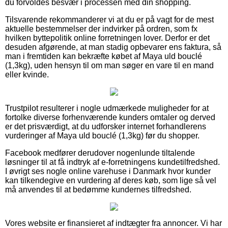
du forvoldes besvær i processen med din shopping.
Tilsvarende rekommanderer vi at du er på vagt for de mest
aktuelle bestemmelser der indvirker på ordren, som fx
hvilken byttepolitik online forretningen lover. Derfor er det
desuden afgørende, at man stadig opbevarer ens faktura, så
man i fremtiden kan bekræfte købet af Maya uld bouclé
(1,3kg), uden hensyn til om man søger en vare til en mand
eller kvinde.
Trustpilot resulterer i nogle udmærkede muligheder for at
fortolke diverse forhenværende kunders omtaler og derved
er det prisværdigt, at du udforsker internet forhandlerens
vurderinger af Maya uld bouclé (1,3kg) før du shopper.
Facebook medfører derudover nogenlunde tiltalende
løsninger til at få indtryk af e-forretningens kundetilfredshed.
I øvrigt ses nogle online varehuse i Danmark hvor kunder
kan tilkendegive en vurdering af deres køb, som lige så vel
må anvendes til at bedømme kundernes tilfredshed.
Vores website er finansieret af indtægter fra annoncer. Vi har