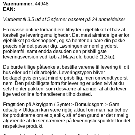
Varenummer:
44948
EAN:
Vurderet til
3.5
ud af 5 stjerner baseret på
24
anmeldelser
En masse online forhandlere tilbyder i øjeblikket et hav af
forskellige leveringsmuligheder. Det mest almindelige er for
øjeblikket pakkeshoppen, og så henter du bare din pakke
præcis når det passer dig. Løsningen er nemlig yderst
problemfri, samt endda desuden den prisbilligste
leveringsversion ved køb af Maya uld bouclé (1,3kg).
Du burde tillige påtænke at bestille varerne til levering til dit
hus eller ud til dit arbejde. Leveringstypen bliver
beklageligvis en sjat mindre prisbillig, men omvendt yderst
nem. Den prisbilligste form for levering er uden tvivl at du
selv henter pakken, som desværre afhænger af at du lever
lige ved online forhandlerens tilholdssted.
Fragttiden på Akrylgarn / Syntet > Bomuldsgarn > Garn
udsalg > Uldgarn kan være rigtig aktuel om man har behov
for produkterne om et øjeblik, så af den grund er det rimelig
afgørende at du ser nærmere på leveringstidspunktet for det
respektive produkt.