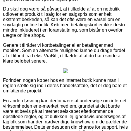
Du skal dog være så påvagt, at i tilfælde af at en netbutik
udlover et produkt til salg for en salgspris som er helt
ekstremt beskeden, så kan det ofte være en varsel om en
snydagtig online butik. Køb med betalingskort er ikke desto
mindre inkluderet i en foranstaltning, som bistår en overfor
uægte online shops.
Generelt tilråder vi kortbetalinger eller betalinger med
mobilen. Som en alternativ mulighed kunne du drage fordel
af et tilbud fra f.eks. ViaBill, i tilfælde af at du har i sinde at
klare beløbet senere.
Forinden nogen køber hos en internet butik kunne man i
reglen sætte sig ind i deres handelsaftale, det er dog bare et
omfattende projekt.
En anden løsning kan derfor være at undersøge om internet
virksomheden er e-mærket medlem, grundet at det burde
være et bevis på at internet selskabet efterkommer de
opstillede regler, og at butikken lejlighedsvis undersøges af
fagfolk som har den nødvendige knowhow om de gældende
bestemmelser. Dette er desuden din chance for support, hvis