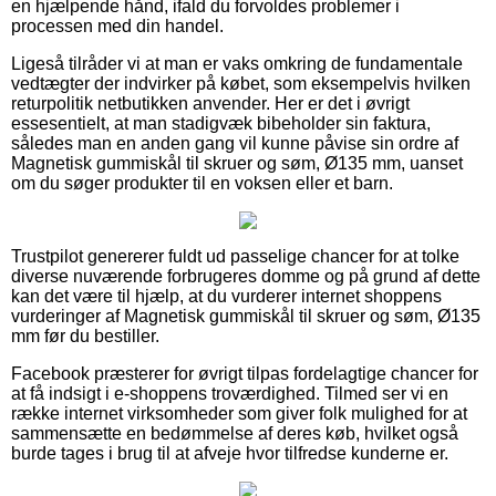
en hjælpende hånd, ifald du forvoldes problemer i
processen med din handel.
Ligeså tilråder vi at man er vaks omkring de fundamentale
vedtægter der indvirker på købet, som eksempelvis hvilken
returpolitik netbutikken anvender. Her er det i øvrigt
essesentielt, at man stadigvæk bibeholder sin faktura,
således man en anden gang vil kunne påvise sin ordre af
Magnetisk gummiskål til skruer og søm, Ø135 mm, uanset
om du søger produkter til en voksen eller et barn.
Trustpilot genererer fuldt ud passelige chancer for at tolke
diverse nuværende forbrugeres domme og på grund af dette
kan det være til hjælp, at du vurderer internet shoppens
vurderinger af Magnetisk gummiskål til skruer og søm, Ø135
mm før du bestiller.
Facebook præsterer for øvrigt tilpas fordelagtige chancer for
at få indsigt i e-shoppens troværdighed. Tilmed ser vi en
række internet virksomheder som giver folk mulighed for at
sammensætte en bedømmelse af deres køb, hvilket også
burde tages i brug til at afveje hvor tilfredse kunderne er.