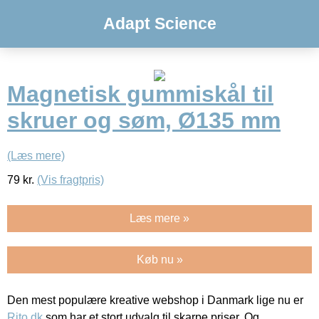
Adapt Science
Magnetisk gummiskål til
skruer og søm, Ø135 mm
(Læs mere)
79
kr.
(Vis fragtpris)
Læs mere »
Køb nu »
Den mest populære kreative webshop i Danmark lige nu er
Rito.dk
som har et stort udvalg til skarpe priser. Og