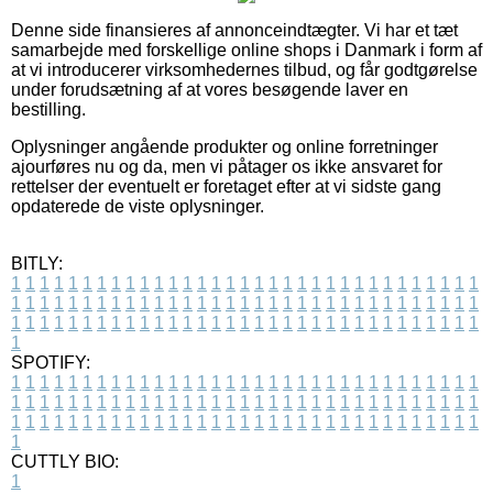
Denne side finansieres af annonceindtægter. Vi har et tæt
samarbejde med forskellige online shops i Danmark i form af
at vi introducerer virksomhedernes tilbud, og får godtgørelse
under forudsætning af at vores besøgende laver en
bestilling.
Oplysninger angående produkter og online forretninger
ajourføres nu og da, men vi påtager os ikke ansvaret for
rettelser der eventuelt er foretaget efter at vi sidste gang
opdaterede de viste oplysninger.
BITLY:
1
1
1
1
1
1
1
1
1
1
1
1
1
1
1
1
1
1
1
1
1
1
1
1
1
1
1
1
1
1
1
1
1
1
1
1
1
1
1
1
1
1
1
1
1
1
1
1
1
1
1
1
1
1
1
1
1
1
1
1
1
1
1
1
1
1
1
1
1
1
1
1
1
1
1
1
1
1
1
1
1
1
1
1
1
1
1
1
1
1
1
1
1
1
1
1
1
1
1
1
SPOTIFY:
1
1
1
1
1
1
1
1
1
1
1
1
1
1
1
1
1
1
1
1
1
1
1
1
1
1
1
1
1
1
1
1
1
1
1
1
1
1
1
1
1
1
1
1
1
1
1
1
1
1
1
1
1
1
1
1
1
1
1
1
1
1
1
1
1
1
1
1
1
1
1
1
1
1
1
1
1
1
1
1
1
1
1
1
1
1
1
1
1
1
1
1
1
1
1
1
1
1
1
1
CUTTLY BIO:
1