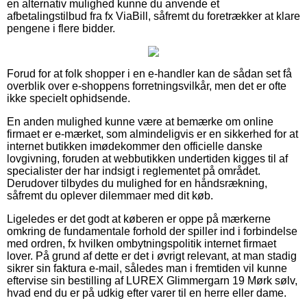
en alternativ mulighed kunne du anvende et
afbetalingstilbud fra fx ViaBill, såfremt du foretrækker at klare
pengene i flere bidder.
Forud for at folk shopper i en e-handler kan de sådan set få
overblik over e-shoppens forretningsvilkår, men det er ofte
ikke specielt ophidsende.
En anden mulighed kunne være at bemærke om online
firmaet er e-mærket, som almindeligvis er en sikkerhed for at
internet butikken imødekommer den officielle danske
lovgivning, foruden at webbutikken undertiden kigges til af
specialister der har indsigt i reglementet på området.
Derudover tilbydes du mulighed for en håndsrækning,
såfremt du oplever dilemmaer med dit køb.
Ligeledes er det godt at køberen er oppe på mærkerne
omkring de fundamentale forhold der spiller ind i forbindelse
med ordren, fx hvilken ombytningspolitik internet firmaet
lover. På grund af dette er det i øvrigt relevant, at man stadig
sikrer sin faktura e-mail, således man i fremtiden vil kunne
eftervise sin bestilling af LUREX Glimmergarn 19 Mørk sølv,
hvad end du er på udkig efter varer til en herre eller dame.