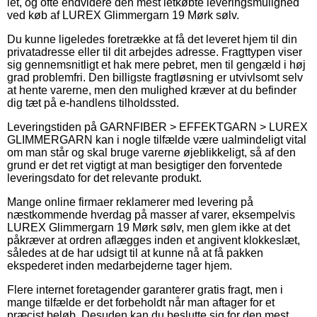
let, og ofte endvidere den mest letkøbte leveringsmulighed
ved køb af LUREX Glimmergarn 19 Mørk sølv.
Du kunne ligeledes foretrække at få det leveret hjem til din
privatadresse eller til dit arbejdes adresse. Fragttypen viser
sig gennemsnitligt et hak mere pebret, men til gengæld i høj
grad problemfri. Den billigste fragtløsning er utvivlsomt selv
at hente varerne, men den mulighed kræver at du befinder
dig tæt på e-handlens tilholdssted.
Leveringstiden på GARNFIBER > EFFEKTGARN > LUREX
GLIMMERGARN kan i nogle tilfælde være ualmindeligt vital
om man står og skal bruge varerne øjeblikkeligt, så af den
grund er det ret vigtigt at man besigtiger den forventede
leveringsdato for det relevante produkt.
Mange online firmaer reklamerer med levering på
næstkommende hverdag på masser af varer, eksempelvis
LUREX Glimmergarn 19 Mørk sølv, men glem ikke at det
påkræver at ordren aflægges inden et angivent klokkeslæt,
således at de har udsigt til at kunne nå at få pakken
ekspederet inden medarbejderne tager hjem.
Flere internet foretagender garanterer gratis fragt, men i
mange tilfælde er det forbeholdt når man aftager for et
præcist beløb. Desuden kan du beslutte sig for den mest