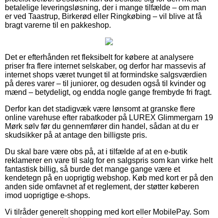
betalelige leveringsløsning, der i mange tilfælde – om man
er ved Taastrup, Birkerød eller Ringkøbing – vil blive at få
bragt varerne til en pakkeshop.
Det er efterhånden ret fleksibelt for købere at analysere
priser fra flere internet selskaber, og derfor har massevis af
internet shops været tvunget til at formindske salgsværdien
på deres varer – til juniorer, og desuden også til kvinder og
mænd – betydeligt, og endda nogle gange frembyde fri fragt.
Derfor kan det stadigvæk være lønsomt at granske flere
online varehuse efter rabatkoder på LUREX Glimmergarn 19
Mørk sølv før du gennemfører din handel, sådan at du er
skudsikker på at antage den billigste pris.
Du skal bare være obs på, at i tilfælde af at en e-butik
reklamerer en vare til salg for en salgspris som kan virke helt
fantastisk billig, så burde det mange gange være et
kendetegn på en uoprigtig webshop. Køb med kort er på den
anden side omfavnet af et reglement, der støtter køberen
imod uoprigtige e-shops.
Vi tilråder generelt shopping med kort eller MobilePay. Som