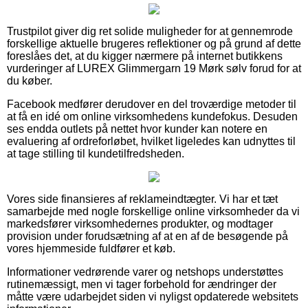
Trustpilot giver dig ret solide muligheder for at gennemrode
forskellige aktuelle brugeres reflektioner og på grund af dette
foreslåes det, at du kigger nærmere på internet butikkens
vurderinger af LUREX Glimmergarn 19 Mørk sølv forud for at
du køber.
Facebook medfører derudover en del troværdige metoder til
at få en idé om online virksomhedens kundefokus. Desuden
ses endda outlets på nettet hvor kunder kan notere en
evaluering af ordreforløbet, hvilket ligeledes kan udnyttes til
at tage stilling til kundetilfredsheden.
Vores side finansieres af reklameindtægter. Vi har et tæt
samarbejde med nogle forskellige online virksomheder da vi
markedsfører virksomhedernes produkter, og modtager
provision under forudsætning af at en af de besøgende på
vores hjemmeside fuldfører et køb.
Informationer vedrørende varer og netshops understøttes
rutinemæssigt, men vi tager forbehold for ændringer der
måtte være udarbejdet siden vi nyligst opdaterede websitets