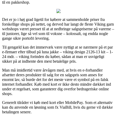
til en pakkeshop.
Det er jo i høj grad ligetil for købere at sammenholde priser fra
forskellige shops på nettet, og derved har langt de fleste Viking garn
webshops været presset til at at nedbringe salgspriserne på varerne –
til juniorer, lige så vel som til voksne – kolossalt, og endda nogle
gange sikre portofri levering.
Til gengæld kan det immervæk være nyttigt at se nærmere på et par
e-firmaer efter tilbud på luna jakke – viking design 2126-13 kit – 1-
24 mdr. – viking forinden du køber, sådan at man er usvigeligt
sikker på at indhente den mest betalelige pris.
Man må imidlertid være årvågen med, at hvis en e-forhandler
afsætter deres produkter til salg for en salgspris som anses for
enormt lav, så burde det for det meste være et symbol på en falsk
internet forhandler. Køb med kort er ikke desto mindre dækket ind
under et regelsæt, som garanterer dig overfor bedrageriske online
shops.
Generelt tilråder vi køb med kort eller MobilePay. Som et alternativ
kan du anvende en løsning som fx ViaBill, hvis du gerne vil dække
betalingen senere.