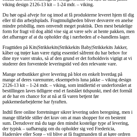
viking design 2126-13 kit – 1-24 mdr. – viking.
Du bør også afveje for og imod at få produkterne leveret hjem til dig
eller til din arbejdsplads. Fragtmuligheden bliver desværre en anelse
mindre prisbillig, men omvendt meget praktisk. Den mest betalelige
form for fragt vil dog altid vise sig at være selv at hente pakken, men
det afhænger af at du opholder dig i nærheden af e-handlens lager.
Fragttiden på Kits|Strikkekits|Strikkekits Baby|Strikkekits Jakker,
kåber og trøjer kan være rigtig essentiel såfremt du har behov for
dine nye varer straks, så af den grund er det forholdsvis vigtigt at vi
studerer den forventede leveringstid ved den relevante vare.
Mange netbutikker giver levering på blot en enkelt hverdag på
mange af deres varenumre, eksempelvis luna jakke – viking design
2126-13 kit – 1-24 mdr. – viking, som imidlertid er underforstået at
bestillingen laves tidligere end et fastslået tidspunkt, med det formål
at de har en chance for at nå at få varen betjent før
pakkemedarbejderne har fyraften.
Indtil flere online forretninger sikrer levering uden beregning, men i
mange tilfælde stiller det krav om at man shopper for en bestemt
sum. Derudover må du tage den mindst kostelige type af levering,
der typisk – uafhængig om du opholder sig ved Fredericia,
Haderslev eller Sorø – vil blive at få fragtmanden til at køre ordren