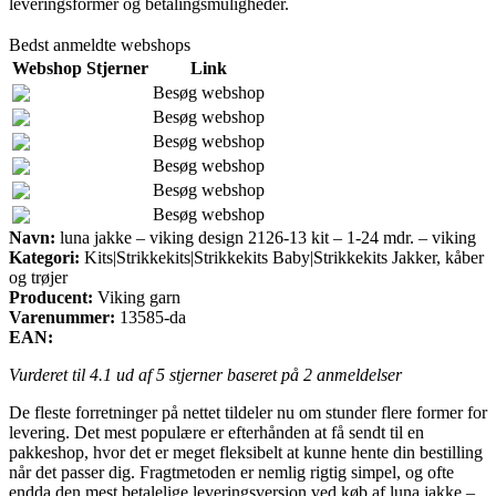
leveringsformer og betalingsmuligheder.
Bedst anmeldte webshops
Webshop
Stjerner
Link
Besøg webshop
Besøg webshop
Besøg webshop
Besøg webshop
Besøg webshop
Besøg webshop
Navn:
luna jakke – viking design 2126-13 kit – 1-24 mdr. – viking
Kategori:
Kits|Strikkekits|Strikkekits Baby|Strikkekits Jakker, kåber
og trøjer
Producent:
Viking garn
Varenummer:
13585-da
EAN:
Vurderet til
4.1
ud af 5 stjerner baseret på
2
anmeldelser
De fleste forretninger på nettet tildeler nu om stunder flere former for
levering. Det mest populære er efterhånden at få sendt til en
pakkeshop, hvor det er meget fleksibelt at kunne hente din bestilling
når det passer dig. Fragtmetoden er nemlig rigtig simpel, og ofte
endda den mest betalelige leveringsversion ved køb af luna jakke –