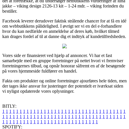
det at foretrække, at du undersøger netbutikkens vurderinger af luna
jakke – viking design 2126-13 kit – 1-24 mdr. – viking forinden du
bestiller.
Facebook leverer derudover faktisk strålende chancer for at få en idé
om webbutikkens pålidelighed. I øvrigt ser vi en del e-forhandlere
hvor du kan nedfælde en anmeldelse af deres køb, hvilket tilmed
kan drages fordel af til at danne dig et indtryk af kundetilfredsheden.
Vores side er finansieret ved hjælp af annoncer. Vi har et fast
samarbejde med en gruppe forretninger på nettet hvori vi fremviser
forretningernes tilbud, og opnår honorar såfremt en af de besøgende
på vores hjemmeside fuldfører en handel.
Fakta om produkter og online forretninger ajourføres hele tiden, men
der tages ikke ansvar for justeringer der potentielt er iværksat siden
vi nyligst opdaterede vores oplysninger.
BITLY:
1
1
1
1
1
1
1
1
1
1
1
1
1
1
1
1
1
1
1
1
1
1
1
1
1
1
1
1
1
1
1
1
1
1
1
1
1
1
1
1
1
1
1
1
1
1
1
1
1
1
1
1
1
1
1
1
1
1
1
1
1
1
1
1
1
1
1
1
1
1
1
1
1
1
1
1
1
1
1
1
1
1
1
1
1
1
1
1
1
1
1
1
1
1
1
1
1
1
1
1
SPOTIFY: