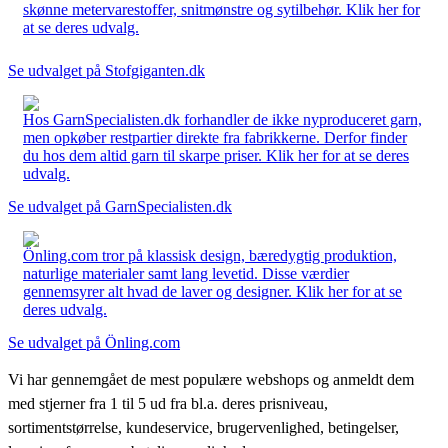
skønne metervarestoffer, snitmønstre og sytilbehør. Klik her for
at se deres udvalg.
Se udvalget på Stofgiganten.dk
Hos GarnSpecialisten.dk forhandler de ikke nyproduceret garn,
men opkøber restpartier direkte fra fabrikkerne. Derfor finder
du hos dem altid garn til skarpe priser. Klik her for at se deres
udvalg.
Se udvalget på GarnSpecialisten.dk
Önling.com tror på klassisk design, bæredygtig produktion,
naturlige materialer samt lang levetid. Disse værdier
gennemsyrer alt hvad de laver og designer. Klik her for at se
deres udvalg.
Se udvalget på Önling.com
Vi har gennemgået de mest populære webshops og anmeldt dem
med stjerner fra 1 til 5 ud fra bl.a. deres prisniveau,
sortimentstørrelse, kundeservice, brugervenlighed, betingelser,