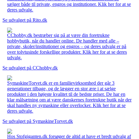
sælger både til private, engros og institutioner. Klik her for at se
deres udvalg.
Se udvalget på Rito.dk
CChobby.dk bestræber sig på at være din foretrukne
hobbybutik, når du handler online. De handler med alle –
private, skoler/institutioner og engros – og deres udvalg er på
over tolvtusinde forskellige produkter. Klik her for at se deres
udvalg.
Se udvalget på CChobby.dk
SymaskineTorvet.dk er en familievirksomhed der går 3
generationer tilbage, og de lægger en stor ære i at sælge
produkter i den højeste kvalitet til de bedste priser. De har en
klar målsætning om at være danskernes foretrukne butik når der
skal handles ny symaskine eller overlocker. Klik her for at se
deres udvalg.
Se udvalget på SymaskineTorvet.dk
Hos Stofgiganten.dk forsøger de altid at have et bredt udvalg af