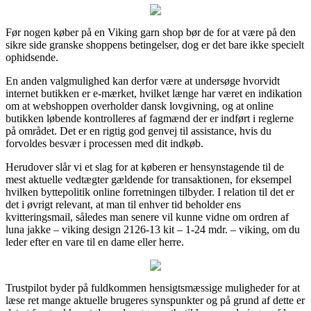
Før nogen køber på en Viking garn shop bør de for at være på den
sikre side granske shoppens betingelser, dog er det bare ikke specielt
ophidsende.
En anden valgmulighed kan derfor være at undersøge hvorvidt
internet butikken er e-mærket, hvilket længe har været en indikation
om at webshoppen overholder dansk lovgivning, og at online
butikken løbende kontrolleres af fagmænd der er indført i reglerne
på området. Det er en rigtig god genvej til assistance, hvis du
forvoldes besvær i processen med dit indkøb.
Herudover slår vi et slag for at køberen er hensynstagende til de
mest aktuelle vedtægter gældende for transaktionen, for eksempel
hvilken byttepolitik online forretningen tilbyder. I relation til det er
det i øvrigt relevant, at man til enhver tid beholder ens
kvitteringsmail, således man senere vil kunne vidne om ordren af
luna jakke – viking design 2126-13 kit – 1-24 mdr. – viking, om du
leder efter en vare til en dame eller herre.
Trustpilot byder på fuldkommen hensigtsmæssige muligheder for at
læse ret mange aktuelle brugeres synspunkter og på grund af dette er