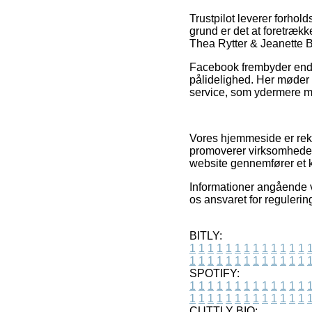
Trustpilot leverer forho
grund er det at foretræk
Thea Rytter & Jeanette B
Facebook frembyder endvi
pålidelighed. Her møder 
service, som ydermere må 
Vores hjemmeside er rekl
promoverer virksomhedern
website gennemfører et 
Informationer angående va
os ansvaret for regulerin
BITLY:
1
1
1
1
1
1
1
1
1
1
1
1
1
1
1
1
1
1
1
1
1
1
1
1
1
1
SPOTIFY:
1
1
1
1
1
1
1
1
1
1
1
1
1
1
1
1
1
1
1
1
1
1
1
1
1
1
CUTTLY BIO: