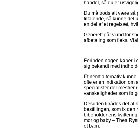
handel, så du er usvigeli
Du må trods alt være så p
tiltalende, så kunne det 
en del af et regelsæt, hv
Generelt går vi ind for 
afbetaling som f.eks. ViaB
Forinden nogen køber i e
sig bekendt med indholde
Et nemt alternativ kunn
ofte er en indikation om
specialister der mestrer 
vanskeligheder som følge
Desuden tilrådes det at 
bestillingen, som fx den 
bibeholder ens kvittering
mor og baby – Thea Rytt
et barn.