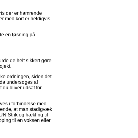
pris der er hamrende
er med kort er heldigvis
tte en løsning på
rde de helt sikkert gøre
ojekt.
ke ordningen, siden det
g da undersøges af
 du bliver udsat for
ves i forbindelse med
gørende, at man stadigvæk
UN Strik og hækling til
ing til en voksen eller