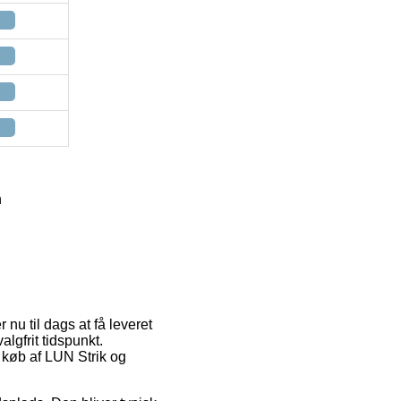
n
nu til dags at få leveret
algfrit tidspunkt.
d køb af LUN Strik og