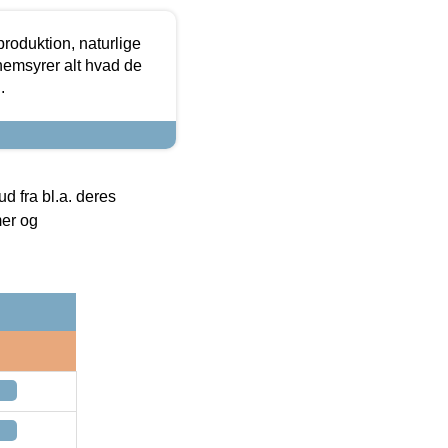
roduktion, naturlige
nemsyrer alt hvad de
.
 fra bl.a. deres
mer og