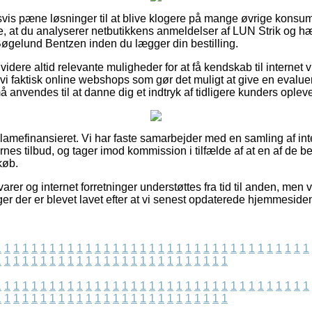
ldsvis pæne løsninger til at blive klogere på mange øvrige konsu
ke, at du analyserer netbutikkens anmeldelser af LUN Strik og hæ
øgelund Bentzen inden du lægger din bestilling.
dere altid relevante muligheder for at få kendskab til internet
vi faktisk online webshops som gør det muligt at give en evalu
anvendes til at danne dig et indtryk af tidligere kunders opleve
amefinansieret. Vi har faste samarbejder med en samling af int
es tilbud, og tager imod kommission i tilfælde af at en af de 
køb.
rer og internet forretninger understøttes fra tid til anden, men 
ger der er blevet lavet efter at vi senest opdaterede hjemmeside
1
1
1
1
1
1
1
1
1
1
1
1
1
1
1
1
1
1
1
1
1
1
1
1
1
1
1
1
1
1
1
1
1
1
1
1
1
1
1
1
1
1
1
1
1
1
1
1
1
1
1
1
1
1
1
1
1
1
1
1
1
1
1
1
1
1
1
1
1
1
1
1
1
1
1
1
1
1
1
1
1
1
1
1
1
1
1
1
1
1
1
1
1
1
1
1
1
1
1
1
1
1
1
1
1
1
1
1
1
1
1
1
1
1
1
1
1
1
1
1
1
1