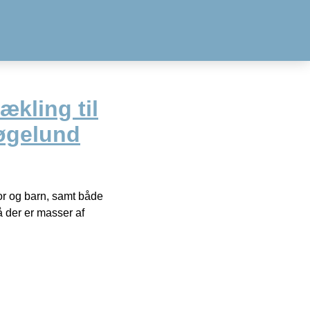
ækling til
Bøgelund
 mor og barn, samt både
å der er masser af