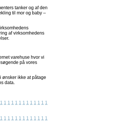
menters tanker og af den
kling til mor og baby –
 virksomhedens
ering af virksomhedens
lser.
ernet varehuse hvor vi
besøgende på vores
vi ønsker ikke at påtage
ns data.
1
1
1
1
1
1
1
1
1
1
1
1
1
1
1
1
1
1
1
1
1
1
1
1
1
1