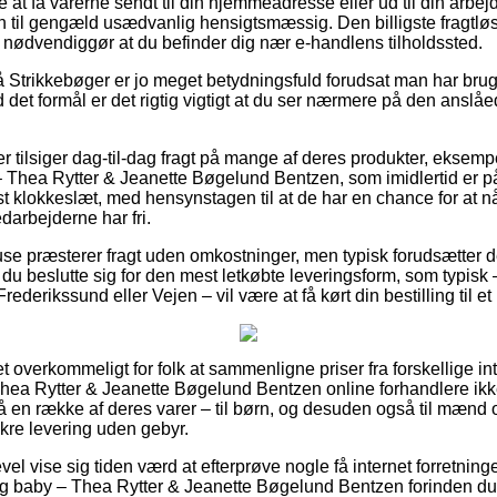
e at få varerne sendt til din hjemmeadresse eller ud til din arbej
n til gengæld usædvanlig hensigtsmæssig. Den billigste fragtløs
g nødvendiggør at du befinder dig nær e-handlens tilholdssted.
Strikkebøger er jo meget betydningsfuld forudsat man har brug 
 det formål er det rigtig vigtigt at du ser nærmere på den anslåe
r tilsiger dag-til-dag fragt på mange af deres produkter, eksemp
– Thea Rytter & Jeanette Bøgelund Bentzen, som imidlertid er p
 klokkeslæt, med hensynstagen til at de har en chance for at nå 
edarbejderne har fri.
ehuse præsterer fragt uden omkostninger, men typisk forudsætter d
 du beslutte sig for den mest letkøbte leveringsform, som typisk
ederikssund eller Vejen – vil være at få kørt din bestilling til e
et overkommeligt for folk at sammenligne priser fra forskellige int
hea Rytter & Jeanette Bøgelund Bentzen online forhandlere ikke
å en række af deres varer – til børn, og desuden også til mænd o
kre levering uden gebyr.
vel vise sig tiden værd at efterprøve nogle få internet forretning
 og baby – Thea Rytter & Jeanette Bøgelund Bentzen forinden d