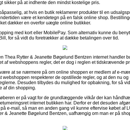
gt sikker på at indhente den mindst kostelige pris.
åpasselig, at hvis en butik reklamerer produkter til en udsalgs
undertiden være et kendetegn på en falsk online shop. Bestilling
ilket dækker en overfor uægte online butikker.
shopping med kort eller MobilePay. Som alternativ kunne du beny
ill, for så vidt du foretrækker at dække betalingen over tid.
n Thea Rytter & Jeanette Bøgelund Bentzen internet handler bu
t af webshoppens regler, det er dog i reglen et tidskrævende pr
e være at se nærmere på om online shoppen er medlem af e-mær
 at webshoppen respekterer de opstillede regler, og at den nu o
reglerne. Desuden tilbydes du mulighed for opbakning, for så vidt
 af din shopping.
køberen er på vagt for de grundlæggende vilkår der kan håndhæ
returneringsret internet butikken har. Derfor er det desuden af
 på e-mail, så man en anden gang vil kunne eftervise købet af L
er & Jeanette Bøgelund Bentzen, uafhængig om man er på shopp