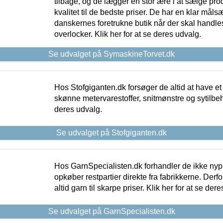
tilbage, og de lægger en stor ære i at sælge pro
kvalitet til de bedste priser. De har en klar mål
danskernes foretrukne butik når der skal handle
overlocker. Klik her for at se deres udvalg.
Se udvalget på SymaskineTorvet.dk
Hos Stofgiganten.dk forsøger de altid at have et
skønne metervarestoffer, snitmønstre og sytilbehø
deres udvalg.
Se udvalget på Stofgiganten.dk
Hos GarnSpecialisten.dk forhandler de ikke ny
opkøber restpartier direkte fra fabrikkerne. Derf
altid garn til skarpe priser. Klik her for at se der
Se udvalget på GarnSpecialisten.dk