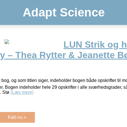
Adapt Science
LUN Strik og h
y – Thea Rytter & Jeanette 
 ny bog, og som titlen siger, indeholder bogen både opskrifter til
er. Bogen indeholder hele 29 opskrifter i alle sværhedsgrader, s
i. Stø
(Læs mere)
Køb nu »