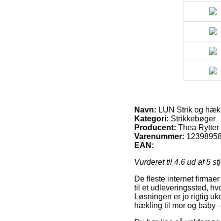
Navn:
LUN Strik og hækl
Kategori:
Strikkebøger
Producent:
Thea Rytter
Varenummer:
1239895
EAN:
Vurderet til
4.6
ud af 5 st
De fleste internet firmae
til et udleveringssted, hv
Løsningen er jo rigtig uk
hækling til mor og baby