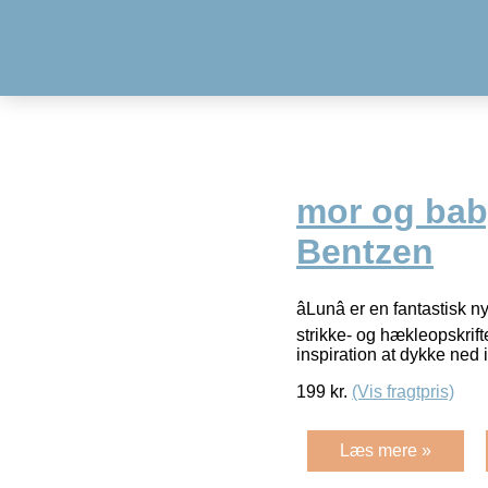
mor og bab
Bentzen
âLunâ er en fantastisk
strikke- og hækleopskrift
inspiration at dykke ned 
199
kr.
(Vis fragtpris)
Læs mere »