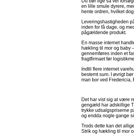
Du bør lige så vel forsøg
en lille smule dyrere, me
hente ordren, hvilket do
Leveringshastigheden på 
inden for få dage, og med
pågældende produkt.
En masse internet handle
hækling til mor og baby 
gennemføres inden et fast
fragtfirmaet før logistikm
Indtil flere internet var
bestemt sum. I øvrigt bør
man bor ved Fredericia, Fr
Det har vist sig at være r
gengæld har adskillige T
trykke udsalgspriserne p
og endda nogle gange si
Trods dette kan det allige
Strik og hækling til mor