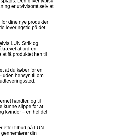
dsplads. Den bliver typisk
ning er utvivlsomt selv at
for dine nye produkter
de leveringstid på det
elvis LUN Strik og
åkrævet at ordren
at få produktet hen til
et at du køber for en
 – uden hensyn til om
t udleveringssted.
ernet handler, og til
 kunne slippe for at
g kvinder – en hel del,
er efter tilbud på LUN
u gennemfører din