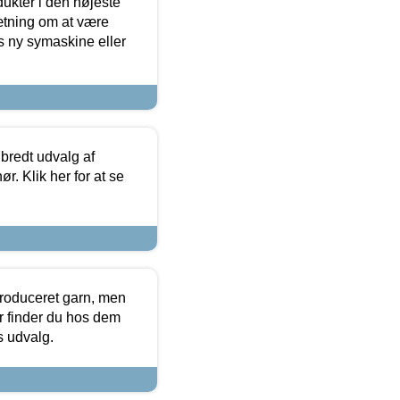
dukter i den højeste
sætning om at være
s ny symaskine eller
 bredt udvalg af
r. Klik her for at se
produceret garn, men
or finder du hos dem
es udvalg.