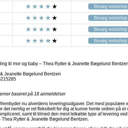
Besøg webshop
Besøg webshop
Besøg webshop
Besøg webshop
ing til mor og baby – Thea Rytter & Jeanette Bøgelund Bentze
 & Jeanette Bøgelund Bentzen
8215285
jerner baseret på
18
anmeldelser
r frembyder nu alverdens leveringsudgaver. Det mest populære er 
or det nemlig er ret fleksibelt for dig at kunne hente ordren på et v
ompliceret, samt tit tilmed den mest letkøbte type af levering ve
 – Thea Rytter & Jeanette Bøgelund Bentzen.