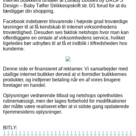
internet butikkens omtaler af Lullaby Booties by DROPS
Design – Baby Tøfler Strikkeopskrift str. 0/1 forud for at du
færdiggør din shopping.
Facebook indebærer tilsvarende i højeste grad troværdige
løsninger til at få kendskab til internet virksomhedens
troværdighed. Desuden ses faktisk netshops hvor man kan
offentliggøre en omtale af virksomhedens service, hvilket
ligeledes bør udnyttes til at få et indblik i tilfredsheden hos
kunderne.
Denne side er finansieret af reklamer. Vi samarbejder med
utallige internet butikker derved at vi formidler butikkernes
produkter, og indtjener betaling når en af vores brugere
foretager en handel.
Oplysninger vedrørende tilbud og netshops opretholdes
rutinemæssigt, men der tages forbehold for modifikationer
der måtte være realiseret efter at vi sidste gang opdaterede
hjemmesidens oplysninger.
BITLY:
1
1
1
1
1
1
1
1
1
1
1
1
1
1
1
1
1
1
1
1
1
1
1
1
1
1
1
1
1
1
1
1
1