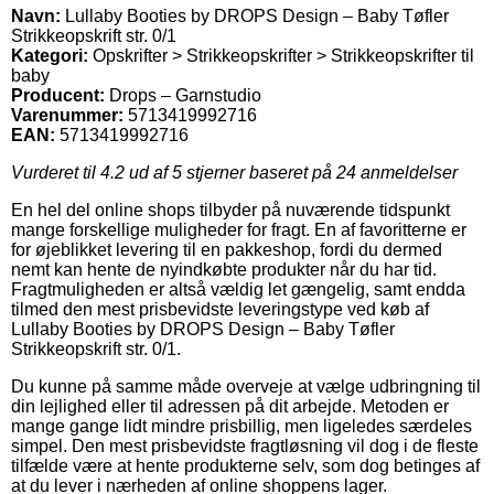
Navn:
Lullaby Booties by DROPS Design – Baby Tøfler
Strikkeopskrift str. 0/1
Kategori:
Opskrifter > Strikkeopskrifter > Strikkeopskrifter til
baby
Producent:
Drops – Garnstudio
Varenummer:
5713419992716
EAN:
5713419992716
Vurderet til
4.2
ud af 5 stjerner baseret på
24
anmeldelser
En hel del online shops tilbyder på nuværende tidspunkt
mange forskellige muligheder for fragt. En af favoritterne er
for øjeblikket levering til en pakkeshop, fordi du dermed
nemt kan hente de nyindkøbte produkter når du har tid.
Fragtmuligheden er altså vældig let gængelig, samt endda
tilmed den mest prisbevidste leveringstype ved køb af
Lullaby Booties by DROPS Design – Baby Tøfler
Strikkeopskrift str. 0/1.
Du kunne på samme måde overveje at vælge udbringning til
din lejlighed eller til adressen på dit arbejde. Metoden er
mange gange lidt mindre prisbillig, men ligeledes særdeles
simpel. Den mest prisbevidste fragtløsning vil dog i de fleste
tilfælde være at hente produkterne selv, som dog betinges af
at du lever i nærheden af online shoppens lager.