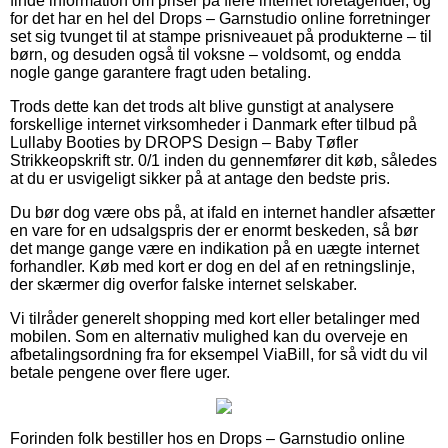
finde information om priser på flere internet foretagender, og
for det har en hel del Drops – Garnstudio online forretninger
set sig tvunget til at stampe prisniveauet på produkterne – til
børn, og desuden også til voksne – voldsomt, og endda
nogle gange garantere fragt uden betaling.
Trods dette kan det trods alt blive gunstigt at analysere
forskellige internet virksomheder i Danmark efter tilbud på
Lullaby Booties by DROPS Design – Baby Tøfler
Strikkeopskrift str. 0/1 inden du gennemfører dit køb, således
at du er usvigeligt sikker på at antage den bedste pris.
Du bør dog være obs på, at ifald en internet handler afsætter
en vare for en udsalgspris der er enormt beskeden, så bør
det mange gange være en indikation på en uægte internet
forhandler. Køb med kort er dog en del af en retningslinje,
der skærmer dig overfor falske internet selskaber.
Vi tilråder generelt shopping med kort eller betalinger med
mobilen. Som en alternativ mulighed kan du overveje en
afbetalingsordning fra for eksempel ViaBill, for så vidt du vil
betale pengene over flere uger.
Forinden folk bestiller hos en Drops – Garnstudio online