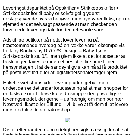
Leveringstidspunktet på Opskrifter > Strikkeopskrifter >
Strikkeopskrifter til baby er selvfølgelig yderst
udslagsgivende hvis vi behøver dine nye varer fluks, og i det
øjemed er det selvsagt passende at man checker den
forventede leveringsdato for den relevante vare.
Adskillige butikker på nettet lover levering på
næstkommende hverdag på en række varer, eksempelvis
Lullaby Booties by DROPS Design – Baby Tøfler
Strikkeopskrift str. 0/1, men glem ikke at det forudsætter at
bestillingen laves forinden et besluttet tidspunkt, med
hensynstagen til at de sandsynligvis kan nå at få produktet
på posthuset forud for at logistikpersonalet tager hjem.
Enkelte webshops yder levering uden gebyr, men
undertiden er det under forudsætning af at man shopper for
en fastsat sum. Ellers skulle du snuppe den prisbilligste
leveringsmodel, der gerne – uafhængig om man bor nær
Næstved, Ikast eller Billund – vil blive at få dem til at levere
dine produkter til en pakkeshop.
Det er efterhånden ualmindeligt hensigtsmæssigt for alle at