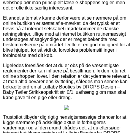
webshop bør man principielt læse e-shoppens regler, men
det er ofte ikke særlig interessant.
Et andet alternativ kunne derfor være at se nærmere på om
online butikken er støttet af e-mærket, da det typisk er et
bevis på at internet selskabet imødekommer de danske
retningslinjer, tillige med at internet butikken rutinemæssigt
undersøges af sagkyndige der er meget bekendte med
bestemmelserne på området. Dette er en god mulighed for at
blive hjulpet, for så vidt du forvoldes problemstillinger i
forbindelse med dit køb.
Ligeledes foreslåes det at du er obs på de væsentligste
reglementer der kan influere på bestillingen, fx den returret
online shoppen lover. I den relation er det ydermere relevant,
at man altid bevarer ens kvittering, således man senere kan
bekræfte ordren af Lullaby Booties by DROPS Design –
Baby Tøfler Strikkeopskrift str. 0/1, uafhængig om man skal
købe gave til en pige eller dreng.
Trustpilot tilbyder dig rigtig hensigtsmæssige chancer for at
kigge nærmere på adskillige aktuelle forbrugeres
vurderinger og af den grund tilrådes det, at du eftersøger