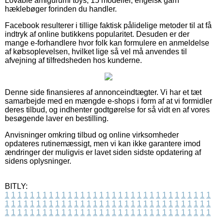
Lovable amigurumi toys, 15 modeller, engelsk garn
hæklebøger forinden du handler.
Facebook resulterer i tillige faktisk pålidelige metoder til at få
indtryk af online butikkens popularitet. Desuden er der
mange e-forhandlere hvor folk kan formulere en anmeldelse
af købsoplevelsen, hvilket lige så vel må anvendes til
afvejning af tilfredsheden hos kunderne.
Denne side finansieres af annonceindtægter. Vi har et tæt
samarbejde med en mængde e-shops i form af at vi formidler
deres tilbud, og indhenter godtgørelse for så vidt en af vores
besøgende laver en bestilling.
Anvisninger omkring tilbud og online virksomheder
opdateres rutinemæssigt, men vi kan ikke garantere imod
ændringer der muligvis er lavet siden sidste opdatering af
sidens oplysninger.
BITLY:
1
1
1
1
1
1
1
1
1
1
1
1
1
1
1
1
1
1
1
1
1
1
1
1
1
1
1
1
1
1
1
1
1
1
1
1
1
1
1
1
1
1
1
1
1
1
1
1
1
1
1
1
1
1
1
1
1
1
1
1
1
1
1
1
1
1
1
1
1
1
1
1
1
1
1
1
1
1
1
1
1
1
1
1
1
1
1
1
1
1
1
1
1
1
1
1
1
1
1