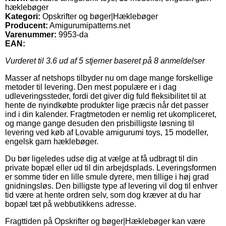
hæklebøger
Kategori:
Opskrifter og bøger|Hæklebøger
Producent:
Amigurumipatterns.net
Varenummer:
9953-da
EAN:
Vurderet til
3.6
ud af 5 stjerner baseret på
8
anmeldelser
Masser af netshops tilbyder nu om dage mange forskellige
metoder til levering. Den mest populære er i dag
udleveringssteder, fordi det giver dig fuld fleksibilitet til at
hente de nyindkøbte produkter lige præcis når det passer
ind i din kalender. Fragtmetoden er nemlig ret ukompliceret,
og mange gange desuden den prisbilligste løsning til
levering ved køb af Lovable amigurumi toys, 15 modeller,
engelsk garn hæklebøger.
Du bør ligeledes udse dig at vælge at få udbragt til din
private bopæl eller ud til din arbejdsplads. Leveringsformen
er somme tider en lille smule dyrere, men tillige i høj grad
gnidningsløs. Den billigste type af levering vil dog til enhver
tid være at hente ordren selv, som dog kræver at du har
bopæl tæt på webbutikkens adresse.
Fragttiden på Opskrifter og bøger|Hæklebøger kan være