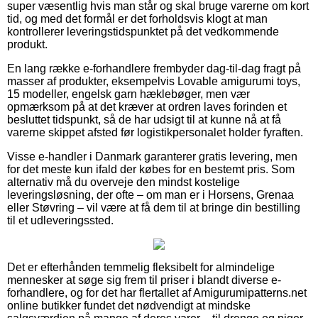
super væsentlig hvis man står og skal bruge varerne om kort
tid, og med det formål er det forholdsvis klogt at man
kontrollerer leveringstidspunktet på det vedkommende
produkt.
En lang række e-forhandlere frembyder dag-til-dag fragt på
masser af produkter, eksempelvis Lovable amigurumi toys,
15 modeller, engelsk garn hæklebøger, men vær
opmærksom på at det kræver at ordren laves forinden et
besluttet tidspunkt, så de har udsigt til at kunne nå at få
varerne skippet afsted før logistikpersonalet holder fyraften.
Visse e-handler i Danmark garanterer gratis levering, men
for det meste kun ifald der købes for en bestemt pris. Som
alternativ må du overveje den mindst kostelige
leveringsløsning, der ofte – om man er i Horsens, Grenaa
eller Støvring – vil være at få dem til at bringe din bestilling
til et udleveringssted.
Det er efterhånden temmelig fleksibelt for almindelige
mennesker at søge sig frem til priser i blandt diverse e-
forhandlere, og for det har flertallet af Amigurumipatterns.net
online butikker fundet det nødvendigt at mindske