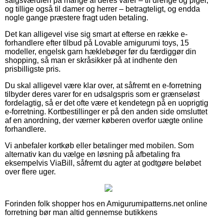
salgsværdien på mange af deres varer – til drenge og piger,
og tillige også til damer og herrer – betragteligt, og endda
nogle gange præstere fragt uden betaling.
Det kan alligevel vise sig smart at efterse en række e-
forhandlere efter tilbud på Lovable amigurumi toys, 15
modeller, engelsk garn hæklebøger før du færdiggør din
shopping, så man er skråsikker på at indhente den
prisbilligste pris.
Du skal alligevel være klar over, at såfremt en e-forretning
tilbyder deres varer for en udsalgspris som er grænseløst
fordelagtig, så er det ofte være et kendetegn på en uoprigtig
e-forretning. Kortbestillinger er på den anden side omsluttet
af en anordning, der værner køberen overfor uægte online
forhandlere.
Vi anbefaler kortkøb eller betalinger med mobilen. Som
alternativ kan du vælge en løsning på afbetaling fra
eksempelvis ViaBill, såfremt du agter at godtgøre beløbet
over flere uger.
Forinden folk shopper hos en Amigurumipatterns.net online
forretning bør man altid gennemse butikkens