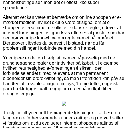
handelsbetingelser, men det er oftest ikke super
spændende.
Alternativet kan være at bemærke om online shoppen er e-
mærket medlem, hvilket skulle være et signal om at e-
shoppen efterkommer de officielle danske regler, udover at
internet forretningen lejlighedsvis efterses af jurister som har
den nødvendige knowhow om reglementet på området.
Derudover tilbydes du genvej til bistand, når du får
problemstillinger i forbindelse med din handel.
Yderligere er det en hjælp at man er påpasselig med de
grundlæggende regler der indvirker på købet, til eksempel
hvilken returrettighed e-forretningen tilsikrer. I den
forbindelse er det tilmed relevant, at man permanent
bibeholder sin ordrekvittering, så man i fremtiden kan påvise
handlen af Lovable amigurumi toys, 15 modeller, engelsk
garn hæklebøger, uafhængig om du er på indkøb til en
dreng eller pige.
Trustpilot tilbyder helt fremragende løsninger til at læse en
lang række forhenværende kunders ratings og derved stiller
vi forslag om, at du evaluerer internet shoppens ratings af