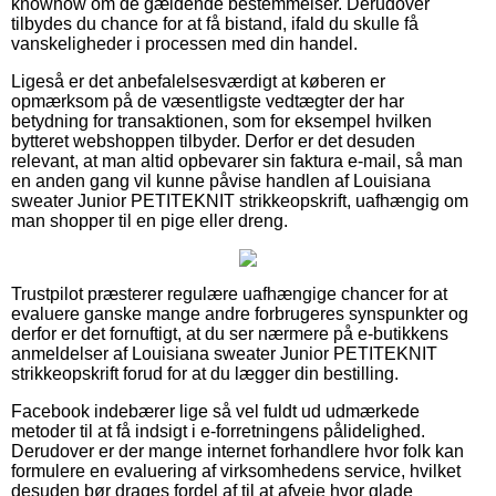
knowhow om de gældende bestemmelser. Derudover
tilbydes du chance for at få bistand, ifald du skulle få
vanskeligheder i processen med din handel.
Ligeså er det anbefalelsesværdigt at køberen er
opmærksom på de væsentligste vedtægter der har
betydning for transaktionen, som for eksempel hvilken
bytteret webshoppen tilbyder. Derfor er det desuden
relevant, at man altid opbevarer sin faktura e-mail, så man
en anden gang vil kunne påvise handlen af Louisiana
sweater Junior PETITEKNIT strikkeopskrift, uafhængig om
man shopper til en pige eller dreng.
Trustpilot præsterer regulære uafhængige chancer for at
evaluere ganske mange andre forbrugeres synspunkter og
derfor er det fornuftigt, at du ser nærmere på e-butikkens
anmeldelser af Louisiana sweater Junior PETITEKNIT
strikkeopskrift forud for at du lægger din bestilling.
Facebook indebærer lige så vel fuldt ud udmærkede
metoder til at få indsigt i e-forretningens pålidelighed.
Derudover er der mange internet forhandlere hvor folk kan
formulere en evaluering af virksomhedens service, hvilket
desuden bør drages fordel af til at afveje hvor glade