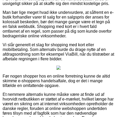
usvigeligt sikker på at skaffe sig den mindst kostelige pris.
Man bør lige meget hvad ikke undervurdere, at såfremt en e-
butik forhandler varer til salg for en salgspris der anses for
kolossalt beskeden, bør det mange gange være et tegn på
en falsk webbutik. Shopping med kort er i hvert fald
omfavnet af en regel, som passer på dig som kunde overfor
bedrageriske online virksomheder.
Vi slår generelt et slag for shopping med kort eller
mobilbetaling. Som alternativ burde du drage nytte af en
afdragsordning som for eksempel ViaBill, når du tilstræber at
afbetale regningen i flere bidder.
Før nogen shopper hos en online forretning kunne de altid
skimme e-shoppens handelsaftale, dog er det i mange
tilfælde en omfattende opgave.
Et nemmere alternativ kunne måske være at finde ud af
hvorvidt netbutikken er støttet af e-mærket, hvilket længe har
været en sikring om at internet virksomheden opretholder de
danske regler, foruden at online webshoppen undertiden
føres tilsyn med af fagfolk som har den nødvendige