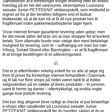
Størstedelen af e-forretninger tilsiger levering efter en enkelt
hverdag på en hel del varenumre, eksempelvis Louisiana
sweater Junior PETITEKNIT strikkeopskrift, som imidlertid er
regnet ud fra at der bestilles tidligere end et fastsat
klokkeslæt, så at de kan nå at få dit nye produkt hen til
fragtfirmaet inden pakkemedarbejderne tager hjem.
Visse internet firmaer garanterer levering uden gebyr, men
for det meste stiller det krav om at man shopper for et konkret
beløb. Som alternativ burde man vælge den mest betalelige
mulighed for levering, som tit – uafhængig om man bor nær
Viborg, Solrød Strand eller Bjerringbro – er at få fragtfirmaet
til at bringe bestillingen til et udleveringssted.
Det er jo efterhånden virkelig enkelt for os alle at søge sig
frem til priser fra forskellige internet forhandlere i Danmark,
og til tak har flere shops på nettet været nødt til at trykke
salgsværdien på en række af deres produkter – til juniorer,
samt til herrer og damer – eftertrykkeligt, og endda nogle
gange love portofri levering.
Det kan dog alligevel blive nyttigt at checke et par forskellige
e-shops efter rabatkoder på Louisiana sweater Junior
PETITEKNIT strikkeopskrift før du handler, sådan at du er