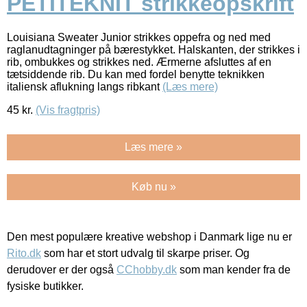
PETITEKNIT strikkeopskrift
Louisiana Sweater Junior strikkes oppefra og ned med
raglanudtagninger på bærestykket. Halskanten, der strikkes i
rib, ombukkes og strikkes ned. Ærmerne afsluttes af en
tætsiddende rib. Du kan med fordel benytte teknikken
italiensk aflukning langs ribkant
(Læs mere)
45
kr.
(Vis fragtpris)
Læs mere »
Køb nu »
Den mest populære kreative webshop i Danmark lige nu er
Rito.dk
som har et stort udvalg til skarpe priser. Og
derudover er der også
CChobby.dk
som man kender fra de
fysiske butikker.