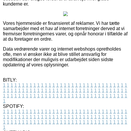
kunderne er.
Vores hjemmeside er finansieret af reklamer. Vi har tætte
samarbejder med et hav af internet forretninger derved at vi
fremviser forretningernes varer, og opnår honorar i tilfælde af
at du foretager en ordre.
Data vedrørende varer og internet webshops opretholdes
ofte, men vi ønsker ikke at blive stillet ansvarlig for
modifikationer der muligvis er udarbejdet siden sidste
opdatering af vores oplysninger.
BITLY:
1
1
1
1
1
1
1
1
1
1
1
1
1
1
1
1
1
1
1
1
1
1
1
1
1
1
1
1
1
1
1
1
1
1
1
1
1
1
1
1
1
1
1
1
1
1
1
1
1
1
1
1
1
1
1
1
1
1
1
1
1
1
1
1
1
1
1
1
1
1
1
1
1
1
1
1
1
1
1
1
1
1
1
1
1
1
1
1
1
1
1
1
1
1
1
1
1
1
1
1
SPOTIFY:
1
1
1
1
1
1
1
1
1
1
1
1
1
1
1
1
1
1
1
1
1
1
1
1
1
1
1
1
1
1
1
1
1
1
1
1
1
1
1
1
1
1
1
1
1
1
1
1
1
1
1
1
1
1
1
1
1
1
1
1
1
1
1
1
1
1
1
1
1
1
1
1
1
1
1
1
1
1
1
1
1
1
1
1
1
1
1
1
1
1
1
1
1
1
1
1
1
1
1
1