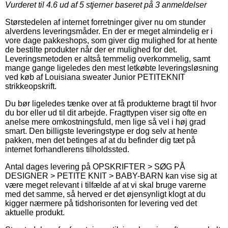
Vurderet til
4.6
ud af 5 stjerner baseret på
3
anmeldelser
Størstedelen af internet forretninger giver nu om stunder
alverdens leveringsmåder. En der er meget almindelig er i
vore dage pakkeshops, som giver dig mulighed for at hente
de bestilte produkter når der er mulighed for det.
Leveringsmetoden er altså temmelig overkommelig, samt
mange gange ligeledes den mest letkøbte leveringsløsning
ved køb af Louisiana sweater Junior PETITEKNIT
strikkeopskrift.
Du bør ligeledes tænke over at få produkterne bragt til hvor
du bor eller ud til dit arbejde. Fragttypen viser sig ofte en
anelse mere omkostningsfuld, men lige så vel i høj grad
smart. Den billigste leveringstype er dog selv at hente
pakken, men det betinges af at du befinder dig tæt på
internet forhandlerens tilholdssted.
Antal dages levering på OPSKRIFTER > SØG PÅ
DESIGNER > PETITE KNIT > BABY-BARN kan vise sig at
være meget relevant i tilfælde af at vi skal bruge varerne
med det samme, så herved er det øjensynligt klogt at du
kigger nærmere på tidshorisonten for levering ved det
aktuelle produkt.