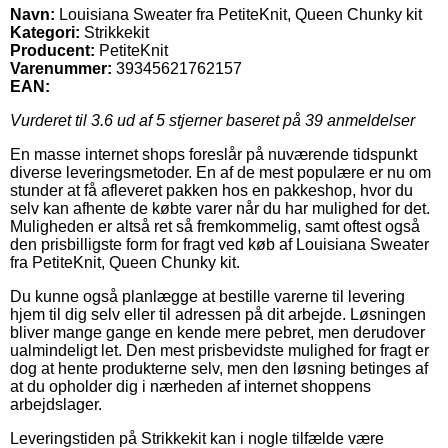
Navn:
Louisiana Sweater fra PetiteKnit, Queen Chunky kit
Kategori:
Strikkekit
Producent:
PetiteKnit
Varenummer:
39345621762157
EAN:
Vurderet til
3.6
ud af 5 stjerner baseret på
39
anmeldelser
En masse internet shops foreslår på nuværende tidspunkt
diverse leveringsmetoder. En af de mest populære er nu om
stunder at få afleveret pakken hos en pakkeshop, hvor du
selv kan afhente de købte varer når du har mulighed for det.
Muligheden er altså ret så fremkommelig, samt oftest også
den prisbilligste form for fragt ved køb af Louisiana Sweater
fra PetiteKnit, Queen Chunky kit.
Du kunne også planlægge at bestille varerne til levering
hjem til dig selv eller til adressen på dit arbejde. Løsningen
bliver mange gange en kende mere pebret, men derudover
ualmindeligt let. Den mest prisbevidste mulighed for fragt er
dog at hente produkterne selv, men den løsning betinges af
at du opholder dig i nærheden af internet shoppens
arbejdslager.
Leveringstiden på Strikkekit kan i nogle tilfælde være