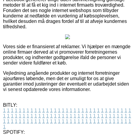
metoder til at få et kig ind i internet firmaets troværdighed.
Foruden det ses nogle internet webshops som tilbyder
kunderne at nedfælde en vurdering af købsoplevelsen,
hvilket desuden må drages fordel af til at afveje kundernes
tilfredshed.
Vores side er finansieret af reklamer. Vi hjælper en mængde
online firmaer derved at vi promoverer forretningernes
produkter, og indhenter godtgørelse ifald de personer vi
sender videre fuldfører et køb.
Vejledning angående produkter og internet forretninger
ajourføres løbende, men det er umuligt for os at give
garantier imod justeringer der eventuelt er udarbejdet siden
vi senest opdaterede vores informationer.
BITLY:
1
1
1
1
1
1
1
1
1
1
1
1
1
1
1
1
1
1
1
1
1
1
1
1
1
1
1
1
1
1
1
1
1
1
1
1
1
1
1
1
1
1
1
1
1
1
1
1
1
1
1
1
1
1
1
1
1
1
1
1
1
1
1
1
1
1
1
1
1
1
1
1
1
1
1
1
1
1
1
1
1
1
1
1
1
1
1
1
1
1
1
1
1
1
1
1
1
1
1
1
SPOTIFY: