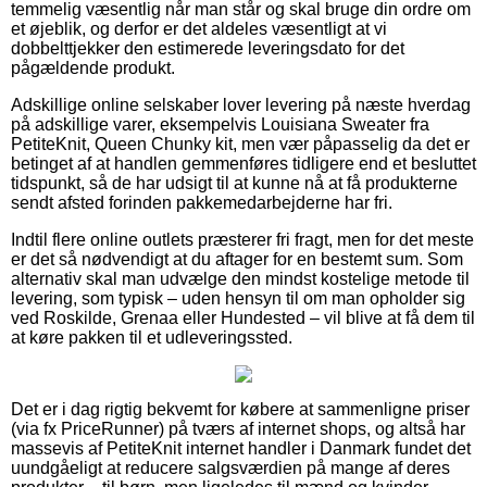
temmelig væsentlig når man står og skal bruge din ordre om
et øjeblik, og derfor er det aldeles væsentligt at vi
dobbelttjekker den estimerede leveringsdato for det
pågældende produkt.
Adskillige online selskaber lover levering på næste hverdag
på adskillige varer, eksempelvis Louisiana Sweater fra
PetiteKnit, Queen Chunky kit, men vær påpasselig da det er
betinget af at handlen gemmenføres tidligere end et besluttet
tidspunkt, så de har udsigt til at kunne nå at få produkterne
sendt afsted forinden pakkemedarbejderne har fri.
Indtil flere online outlets præsterer fri fragt, men for det meste
er det så nødvendigt at du aftager for en bestemt sum. Som
alternativ skal man udvælge den mindst kostelige metode til
levering, som typisk – uden hensyn til om man opholder sig
ved Roskilde, Grenaa eller Hundested – vil blive at få dem til
at køre pakken til et udleveringssted.
Det er i dag rigtig bekvemt for købere at sammenligne priser
(via fx PriceRunner) på tværs af internet shops, og altså har
massevis af PetiteKnit internet handler i Danmark fundet det
uundgåeligt at reducere salgsværdien på mange af deres