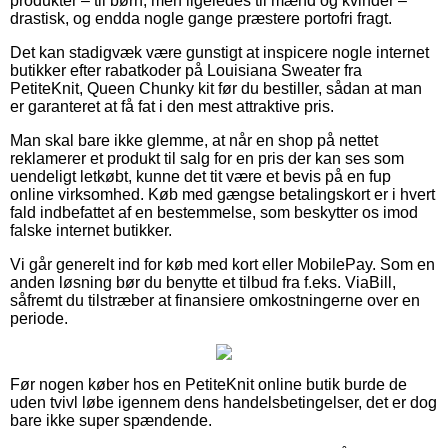
produkter – til børn, men ligeledes til mænd og kvinder –
drastisk, og endda nogle gange præstere portofri fragt.
Det kan stadigvæk være gunstigt at inspicere nogle internet
butikker efter rabatkoder på Louisiana Sweater fra
PetiteKnit, Queen Chunky kit før du bestiller, sådan at man
er garanteret at få fat i den mest attraktive pris.
Man skal bare ikke glemme, at når en shop på nettet
reklamerer et produkt til salg for en pris der kan ses som
uendeligt letkøbt, kunne det tit være et bevis på en fup
online virksomhed. Køb med gængse betalingskort er i hvert
fald indbefattet af en bestemmelse, som beskytter os imod
falske internet butikker.
Vi går generelt ind for køb med kort eller MobilePay. Som en
anden løsning bør du benytte et tilbud fra f.eks. ViaBill,
såfremt du tilstræber at finansiere omkostningerne over en
periode.
Før nogen køber hos en PetiteKnit online butik burde de
uden tvivl løbe igennem dens handelsbetingelser, det er dog
bare ikke super spændende.