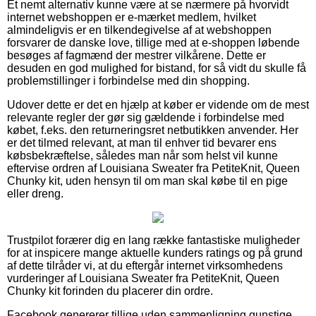
Et nemt alternativ kunne være at se nærmere på hvorvidt
internet webshoppen er e-mærket medlem, hvilket
almindeligvis er en tilkendegivelse af at webshoppen
forsvarer de danske love, tillige med at e-shoppen løbende
besøges af fagmænd der mestrer vilkårene. Dette er
desuden en god mulighed for bistand, for så vidt du skulle få
problemstillinger i forbindelse med din shopping.
Udover dette er det en hjælp at køber er vidende om de mest
relevante regler der gør sig gældende i forbindelse med
købet, f.eks. den returneringsret netbutikken anvender. Her
er det tilmed relevant, at man til enhver tid bevarer ens
købsbekræftelse, således man når som helst vil kunne
eftervise ordren af Louisiana Sweater fra PetiteKnit, Queen
Chunky kit, uden hensyn til om man skal købe til en pige
eller dreng.
Trustpilot forærer dig en lang række fantastiske muligheder
for at inspicere mange aktuelle kunders ratings og på grund
af dette tilråder vi, at du eftergår internet virksomhedens
vurderinger af Louisiana Sweater fra PetiteKnit, Queen
Chunky kit forinden du placerer din ordre.
Facebook genererer tillige uden sammenligning gunstige