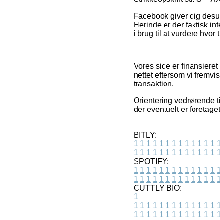
Facebook giver dig desude
Herinde er der faktisk in
i brug til at vurdere hvor 
Vores side er finansieret
nettet eftersom vi fremvi
transaktion.
Orientering vedrørende ti
der eventuelt er foretage
BITLY:
1
1
1
1
1
1
1
1
1
1
1
1
1
1
1
1
1
1
1
1
1
1
1
1
1
1
SPOTIFY:
1
1
1
1
1
1
1
1
1
1
1
1
1
1
1
1
1
1
1
1
1
1
1
1
1
1
CUTTLY BIO:
1
1
1
1
1
1
1
1
1
1
1
1
1
1
1
1
1
1
1
1
1
1
1
1
1
1
1