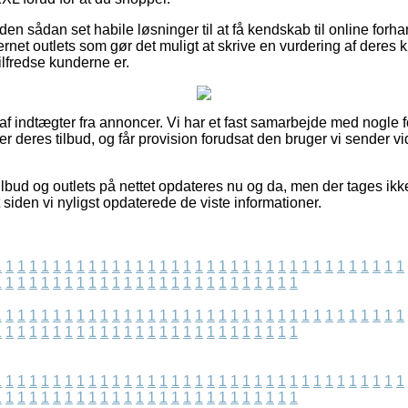
n sådan set habile løsninger til at få kendskab til online forha
ternet outlets som gør det muligt at skrive en vurdering af deres
tilfredse kunderne er.
 af indtægter fra annoncer. Vi har et fast samarbejde med nogle f
ser deres tilbud, og får provision forudsat den bruger vi sender v
lbud og outlets på nettet opdateres nu og da, men der tages ikke
t siden vi nyligst opdaterede de viste informationer.
1
1
1
1
1
1
1
1
1
1
1
1
1
1
1
1
1
1
1
1
1
1
1
1
1
1
1
1
1
1
1
1
1
1
1
1
1
1
1
1
1
1
1
1
1
1
1
1
1
1
1
1
1
1
1
1
1
1
1
1
1
1
1
1
1
1
1
1
1
1
1
1
1
1
1
1
1
1
1
1
1
1
1
1
1
1
1
1
1
1
1
1
1
1
1
1
1
1
1
1
1
1
1
1
1
1
1
1
1
1
1
1
1
1
1
1
1
1
1
1
1
1
1
1
1
1
1
1
1
1
1
1
1
1
1
1
1
1
1
1
1
1
1
1
1
1
1
1
1
1
1
1
1
1
1
1
1
1
1
1
1
1
1
1
1
1
1
1
1
1
1
1
1
1
1
1
1
1
1
1
1
1
1