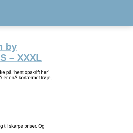
n by
 S – XXXL
ke på “hent opskrift her”
 er enÂ kortærmet trøje,
g til skarpe priser. Og