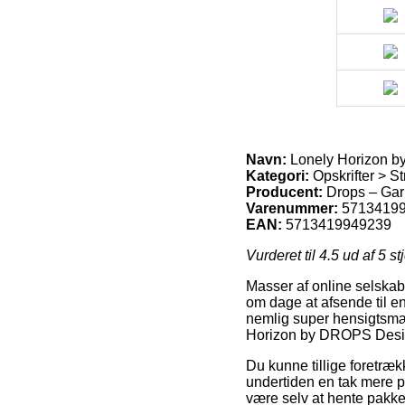
Navn:
Lonely Horizon by
Kategori:
Opskrifter > Str
Producent:
Drops – Gar
Varenummer:
5713419
EAN:
5713419949239
Vurderet til
4.5
ud af 5 st
Masser af online selskabe
om dage at afsende til e
nemlig super hensigtsmæs
Horizon by DROPS Design
Du kunne tillige foretrækk
undertiden en tak mere pe
være selv at hente pakken