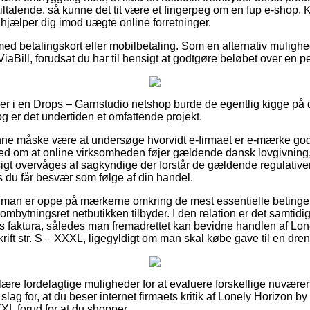
iltalende, så kunne det tit være et fingerpeg om en fup e-shop.
 hjælper dig imod uægte online forretninger.
 med betalingskort eller mobilbetaling. Som en alternativ muligh
iaBill, forudsat du har til hensigt at godtgøre beløbet over en p
ller i en Drops – Garnstudio netshop burde de egentlig kigge på
og er det undertiden et omfattende projekt.
e måske være at undersøge hvorvidt e-firmaet er e-mærke godk
hed om at online virksomheden føjer gældende dansk lovgivning,
gt overvåges af sagkyndige der forstår de gældende regulative
is du får besvær som følge af din handel.
t man er oppe på mærkerne omkring de mest essentielle betingel
 ombytningsret netbutikken tilbyder. I den relation er det samtidi
s faktura, således man fremadrettet kan bevidne handlen af L
ift str. S – XXXL, ligegyldigt om man skal købe gave til en dreng
ulære fordelagtige muligheder for at evaluere forskellige nuvær
t slag for, at du beser internet firmaets kritik af Lonely Horizo
XXL forud for at du shopper.