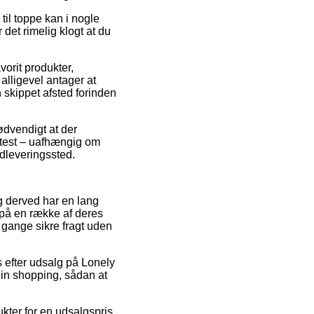
 til toppe kan i nogle
et rimelig klogt at du
orit produkter,
lligevel antager at
n skippet afsted forinden
ødvendigt at der
oftest – uafhængig om
udleveringssted.
og derved har en lang
 på en række af deres
e gange sikre fragt uden
s efter udsalg på Lonely
din shopping, sådan at
kter for en udsalgspris