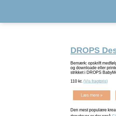
DROPS Desig
Bemærk: opskrift medfølge
og downloade eller print
strikket i DROPS BabyM
110
kr.
(Vis fragtpris)
Læs mere »
Den mest populære kreat