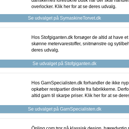
danskernes foretrukne butik når der skal handle
overlocker. Klik her for at se deres udvalg.
Se udvalget på SymaskineTorvet.dk
Hos Stofgiganten.dk forsøger de altid at have et
skønne metervarestoffer, snitmønstre og sytilbehø
deres udvalg.
Se udvalget på Stofgiganten.dk
Hos GarnSpecialisten.dk forhandler de ikke ny
opkøber restpartier direkte fra fabrikkerne. Derf
altid garn til skarpe priser. Klik her for at se der
Se udvalget på GarnSpecialisten.dk
Önling.com tror på klassisk design, bæredygtig p