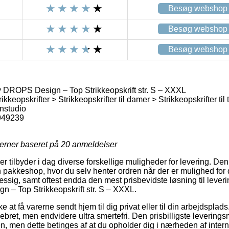
Besøg webshop
Besøg webshop
Besøg webshop
 DROPS Design – Top Strikkeopskrift str. S – XXXL
ikkeopskrifter > Strikkeopskrifter til damer > Strikkeopskrifter til
nstudio
949239
jerner baseret på
20
anmeldelser
r tilbyder i dag diverse forskellige muligheder for levering. De
n pakkeshop, hvor du selv henter ordren når der er mulighed for 
sig, samt oftest endda den mest prisbevidste løsning til lever
 – Top Strikkeopskrift str. S – XXXL.
e at få varerne sendt hjem til dig privat eller til din arbejdsplad
bret, men endvidere ultra smertefri. Den prisbilligste leverings
, men dette betinges af at du opholder dig i nærheden af interne