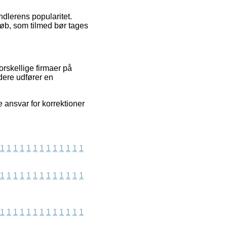
ndlerens popularitet.
 køb, som tilmed bør tages
orskellige firmaer på
idere udfører en
 ansvar for korrektioner
1
1
1
1
1
1
1
1
1
1
1
1
1
1
1
1
1
1
1
1
1
1
1
1
1
1
1
1
1
1
1
1
1
1
1
1
1
1
1