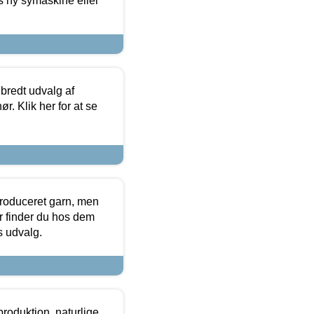
s ny symaskine eller
 bredt udvalg af
r. Klik her for at se
produceret garn, men
or finder du hos dem
es udvalg.
roduktion, naturlige