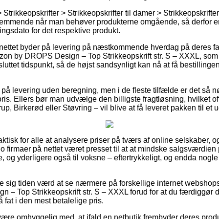
 Strikkeopskrifter > Strikkeopskrifter til damer > Strikkeopskrifter
temmende når man behøver produkterne omgående, så derfor er d
ngsdato for det respektive produkt.
å nettet byder på levering på næstkommende hverdag på deres fav
on by DROPS Design – Top Strikkeopskrift str. S – XXXL, som a
luttet tidspunkt, så de højst sandsynligt kan nå at få bestillinge
å levering uden beregning, men i de fleste tilfælde er det så n
ris. Ellers bør man udvælge den billigste fragtløsning, hvilket 
p, Birkerød eller Støvring – vil blive at få leveret pakken til et 
aktisk for alle at analysere priser på tværs af online selskaber, 
 firmaer på nettet været presset til at at mindske salgsværdien
ge, og yderligere også til voksne – eftertrykkeligt, og endda nogl
se sig tiden værd at se nærmere på forskellige internet webshop
– Top Strikkeopskrift str. S – XXXL forud for at du færdiggør 
å fat i den mest betalelige pris.
ære omhyggelig med, at ifald en netbutik frembyder deres produ