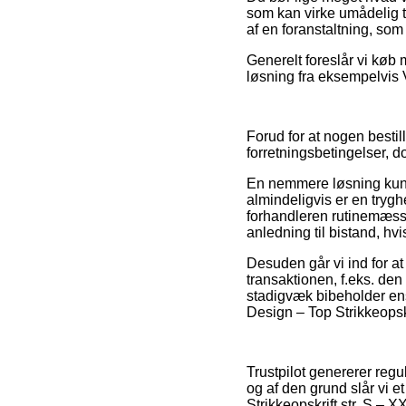
som kan virke umådelig t
af en foranstaltning, som
Generelt foreslår vi køb
løsning fra eksempelvis V
Forud for at nogen besti
forretningsbetingelser, d
En nemmere løsning kunn
almindeligvis er en tryg
forhandleren rutinemæssi
anledning til bistand, hv
Desuden går vi ind for a
transaktionen, f.eks. den
stadigvæk bibeholder en
Design – Top Strikkeopskr
Trustpilot genererer reg
og af den grund slår vi e
Strikkeopskrift str. S – X