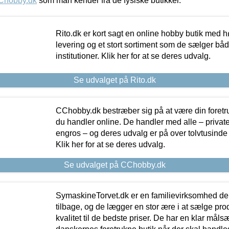
Chobby.dk
som man kender fra de fysiske butikker.
Rito.dk er kort sagt en online hobby butik med h
levering og et stort sortiment som de sælger både
institutioner. Klik her for at se deres udvalg.
Se udvalget på Rito.dk
CChobby.dk bestræber sig på at være din foretr
du handler online. De handler med alle – private,
engros – og deres udvalg er på over tolvtusinde 
Klik her for at se deres udvalg.
Se udvalget på CChobby.dk
SymaskineTorvet.dk er en familievirksomhed der
tilbage, og de lægger en stor ære i at sælge pro
kvalitet til de bedste priser. De har en klar mål