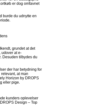
 Kortkøb er dog omfavnet
ed burde du udnytte en
eriode.
 dens
endt, grundet at det
 udover at e-
r. Desuden tilbydes du
ser der har betydning for
g relevant, at man
onely Horizon by DROPS
 eller pige.
ende kunders oplevelser
n by DROPS Design – Top