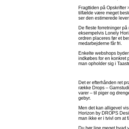
Fragttiden på Opskrifter >
tilfælde være meget bes
ser den estimerede leveri
De fleste forretninger p
eksempelvis Lonely Horiz
ordren placeres før et bes
medarbejderne får fri.
Enkelte webshops byder p
indkøbes for en konkret p
man opholder sig i Taastru
Det er efterhånden ret pr
række Drops – Garnstudio
varer – til piger og dren
gebyr.
Men det kan alligevel vi
Horizon by DROPS Design 
man ikke er i tvivl om at f
Du bør lige meget hvad v