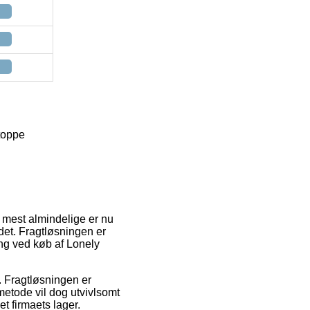
 toppe
n mest almindelige er nu
det. Fragtløsningen er
ing ved køb af Lonely
s. Fragtløsningen er
metode vil dog utvivlsomt
t firmaets lager.