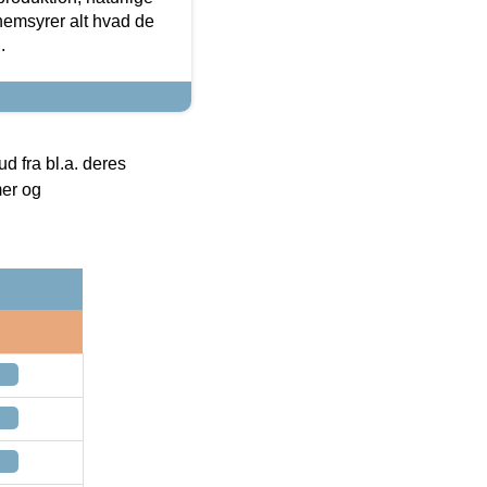
nemsyrer alt hvad de
.
 fra bl.a. deres
mer og