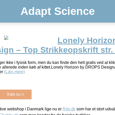
Adapt Science
Lonely Horizo
n – Top Strikkeopskrift str.
r ikke i fysisk form, men du kan finde den helt gratis ved at klik
e allerede inden køb af kittet.Lonely Horizon by DROPS DesignÂ
er
(Læs mere)
Køb nu »
ive webshop i Danmark lige nu er
Rito.dk
som har et stort udval