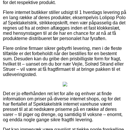
for det respektive produkt.
Flere internet butikker stiller udsigt til 1 hverdags levering på
en lang række af deres produkter, eksempelvis Lolipop Polo
af Spektakelstrik, strikkeopskrift, men vær påpasselig da det
regnes ud fra at ordren aflægges inden et fast klokkeslæt,
med hensynstagen til at de har en chance for at nå at få
produkterne distribueret før personalet har fyraften.
Flere online firmaer sikrer gebyrfri levering, men i de fleste
tilfælde er det forbeholdt når der bestilles for en bestemt
sum. Desuden kan du gribe den prisbilligste form for fragt,
hvilket tit – uanset om du bor nær Vejle, Solrød Strand eller
Struer – vil være at få fragtfirmaet til at bringe pakken til et
udleveringssted.
Det er jo efterhånden ret let for alle og enhver at finde
information om priser på diverse internet shops, og for det
har flertallet af Spektakelstrik internet varehuse været
presset til at at nedskære priserne på en række af deres
varer – til piger og drenge, og samtidig til voksne – enormt,
og endda nogle gange sikre fragtfri levering.
Det kan immervæk være gavnligt at tjekke nogle forskellige