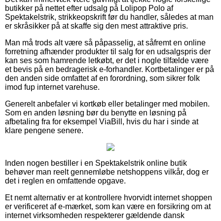
butikker på nettet efter udsalg på Lolipop Polo af
Spektakelstrik, strikkeopskrift før du handler, således at man
er skråsikker på at skaffe sig den mest attraktive pris.
Man må trods alt være så påpasselig, at såfremt en online
forretning afhænder produkter til salg for en udsalgspris der
kan ses som hamrende letkøbt, er det i nogle tilfælde være
et bevis på en bedragerisk e-forhandler. Kortbetalinger er på
den anden side omfattet af en forordning, som sikrer folk
imod fup internet varehuse.
Generelt anbefaler vi kortkøb eller betalinger med mobilen.
Som en anden løsning bør du benytte en løsning på
afbetaling fra for eksempel ViaBill, hvis du har i sinde at
klare pengene senere.
Inden nogen bestiller i en Spektakelstrik online butik
behøver man reelt gennemløbe netshoppens vilkår, dog er
det i reglen en omfattende opgave.
Et nemt alternativ er at kontrollere hvorvidt internet shoppen
er verificeret af e-mærket, som kan være en forsikring om at
internet virksomheden respekterer gældende dansk