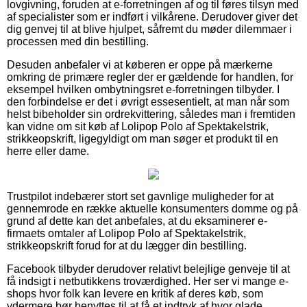
lovgivning, foruden at e-forretningen af og til føres tilsyn med
af specialister som er indført i vilkårene. Derudover giver det
dig genvej til at blive hjulpet, såfremt du møder dilemmaer i
processen med din bestilling.
Desuden anbefaler vi at køberen er oppe på mærkerne
omkring de primære regler der er gældende for handlen, for
eksempel hvilken ombytningsret e-forretningen tilbyder. I
den forbindelse er det i øvrigt essesentielt, at man når som
helst bibeholder sin ordrekvittering, således man i fremtiden
kan vidne om sit køb af Lolipop Polo af Spektakelstrik,
strikkeopskrift, ligegyldigt om man søger et produkt til en
herre eller dame.
Trustpilot indebærer stort set gavnlige muligheder for at
gennemrode en række aktuelle konsumenters domme og på
grund af dette kan det anbefales, at du eksaminerer e-
firmaets omtaler af Lolipop Polo af Spektakelstrik,
strikkeopskrift forud for at du lægger din bestilling.
Facebook tilbyder derudover relativt belejlige genveje til at
få indsigt i netbutikkens troværdighed. Her ser vi mange e-
shops hvor folk kan levere en kritik af deres køb, som
ydermere bør benyttes til at få et indtryk af hvor glade