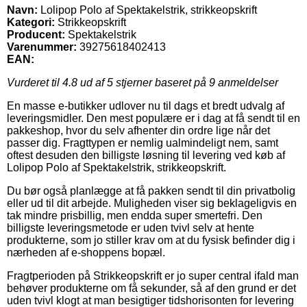
Navn:
Lolipop Polo af Spektakelstrik, strikkeopskrift
Kategori:
Strikkeopskrift
Producent:
Spektakelstrik
Varenummer:
39275618402413
EAN:
Vurderet til
4.8
ud af 5 stjerner baseret på
9
anmeldelser
En masse e-butikker udlover nu til dags et bredt udvalg af
leveringsmidler. Den mest populære er i dag at få sendt til en
pakkeshop, hvor du selv afhenter din ordre lige når det
passer dig. Fragttypen er nemlig ualmindeligt nem, samt
oftest desuden den billigste løsning til levering ved køb af
Lolipop Polo af Spektakelstrik, strikkeopskrift.
Du bør også planlægge at få pakken sendt til din privatbolig
eller ud til dit arbejde. Muligheden viser sig beklageligvis en
tak mindre prisbillig, men endda super smertefri. Den
billigste leveringsmetode er uden tvivl selv at hente
produkterne, som jo stiller krav om at du fysisk befinder dig i
nærheden af e-shoppens bopæl.
Fragtperioden på Strikkeopskrift er jo super central ifald man
behøver produkterne om få sekunder, så af den grund er det
uden tvivl klogt at man besigtiger tidshorisonten for levering