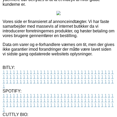
kunderne er.
Vores side er finansieret af annonceindtægter. Vi har faste
samarbejder med massevis af internet butikker da vi
introducerer forretningernes produkter, og høster betaling om
vores brugere gennemfører en bestilling.
Data om varer og e-forhandlere værnes om tit, men der gives
ikke garantier imod forandringer der måtte være lavet siden
vi sidste gang opdaterede websitets oplysninger.
BITLY:
1
1
1
1
1
1
1
1
1
1
1
1
1
1
1
1
1
1
1
1
1
1
1
1
1
1
1
1
1
1
1
1
1
1
1
1
1
1
1
1
1
1
1
1
1
1
1
1
1
1
1
1
1
1
1
1
1
1
1
1
1
1
1
1
1
1
1
1
1
1
1
1
1
1
1
1
1
1
1
1
1
1
1
1
1
1
1
1
1
1
1
1
1
1
1
1
1
1
1
1
SPOTIFY:
1
1
1
1
1
1
1
1
1
1
1
1
1
1
1
1
1
1
1
1
1
1
1
1
1
1
1
1
1
1
1
1
1
1
1
1
1
1
1
1
1
1
1
1
1
1
1
1
1
1
1
1
1
1
1
1
1
1
1
1
1
1
1
1
1
1
1
1
1
1
1
1
1
1
1
1
1
1
1
1
1
1
1
1
1
1
1
1
1
1
1
1
1
1
1
1
1
1
1
1
CUTTLY BIO: