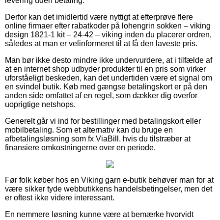
levering uden betaling.
Derfor kan det imidlertid være nyttigt at efterprøve flere
online firmaer efter rabatkoder på lohengrin sokken – viking
design 1821-1 kit – 24-42 – viking inden du placerer ordren,
således at man er velinformeret til at få den laveste pris.
Man bør ikke desto mindre ikke undervurdere, at i tilfælde af
at en internet shop udbyder produkter til en pris som virker
uforståeligt beskeden, kan det undertiden være et signal om
en svindel butik. Køb med gængse betalingskort er på den
anden side omfattet af en regel, som dækker dig overfor
uoprigtige netshops.
Generelt går vi ind for bestillinger med betalingskort eller
mobilbetaling. Som et alternativ kan du bruge en
afbetalingsløsning som fx ViaBill, hvis du tilstræber at
finansiere omkostningerne over en periode.
Før folk køber hos en Viking garn e-butik behøver man for at
være sikker tyde webbutikkens handelsbetingelser, men det
er oftest ikke videre interessant.
En nemmere løsning kunne være at bemærke hvorvidt