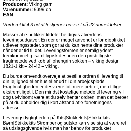
Producent:
Viking garn
Varenummer:
9399-da
EAN:
Vurderet til
4.3
ud af 5 stjerner baseret på
22
anmeldelser
Masser af e-butikker tildeler heldigvis alverdens
leveringsudgaver. En der er meget anvendt er for øjeblikket
udleveringssteder, som gør at du kan hente dine produkter
når der er tid til det. Leveringsformen er nemlig yderst
fremkommelig, samt typisk desuden den prisbilligste
fragtmetode ved køb af lohengrin sokken – viking design
1821-1 kit – 24-42 – viking.
Du burde omvendt overveje at bestille ordren til levering til
din lejlighed eller hus eller ud til din arbejdsplads.
Fragtmuligheden er desværre lidt mere pebret, men tillige
ekstremt ligetil. Den mindst kostelige metode til levering vil
dog utvivlsomt være at du selv henter ordren, men det beroer
på at du opholder dig i kort afstand af e-forretningens
adresse.
Leveringsdygtigheden på Kits|Strikkekits|Strikkekits
Børn|Strikkekits Strømper og sutsko kan vise sig at være ret
så udslagsgivende hvis man har behov for produktet