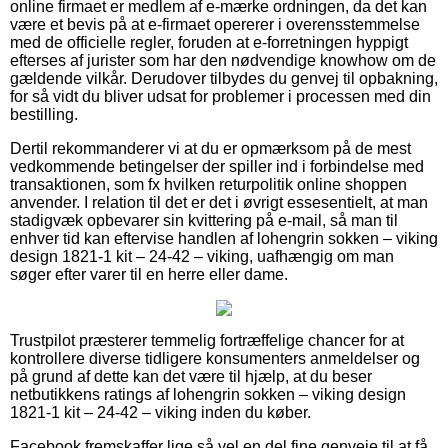
online firmaet er medlem af e-mærke ordningen, da det kan
være et bevis på at e-firmaet opererer i overensstemmelse
med de officielle regler, foruden at e-forretningen hyppigt
efterses af jurister som har den nødvendige knowhow om de
gældende vilkår. Derudover tilbydes du genvej til opbakning,
for så vidt du bliver udsat for problemer i processen med din
bestilling.
Dertil rekommanderer vi at du er opmærksom på de mest
vedkommende betingelser der spiller ind i forbindelse med
transaktionen, som fx hvilken returpolitik online shoppen
anvender. I relation til det er det i øvrigt essesentielt, at man
stadigvæk opbevarer sin kvittering på e-mail, så man til
enhver tid kan eftervise handlen af lohengrin sokken – viking
design 1821-1 kit – 24-42 – viking, uafhængig om man
søger efter varer til en herre eller dame.
Trustpilot præsterer temmelig fortræffelige chancer for at
kontrollere diverse tidligere konsumenters anmeldelser og
på grund af dette kan det være til hjælp, at du beser
netbutikkens ratings af lohengrin sokken – viking design
1821-1 kit – 24-42 – viking inden du køber.
Facebook fremskaffer lige så vel en del fine genveje til at få