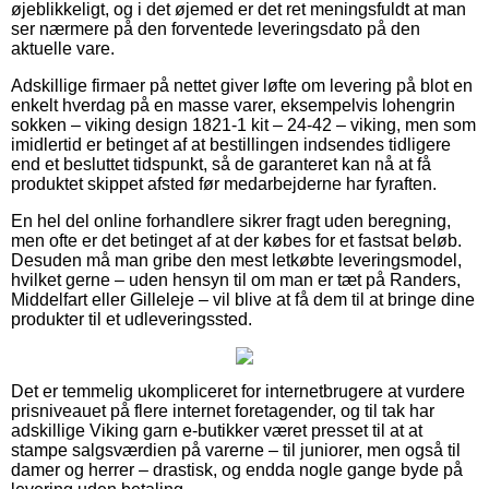
øjeblikkeligt, og i det øjemed er det ret meningsfuldt at man
ser nærmere på den forventede leveringsdato på den
aktuelle vare.
Adskillige firmaer på nettet giver løfte om levering på blot en
enkelt hverdag på en masse varer, eksempelvis lohengrin
sokken – viking design 1821-1 kit – 24-42 – viking, men som
imidlertid er betinget af at bestillingen indsendes tidligere
end et besluttet tidspunkt, så de garanteret kan nå at få
produktet skippet afsted før medarbejderne har fyraften.
En hel del online forhandlere sikrer fragt uden beregning,
men ofte er det betinget af at der købes for et fastsat beløb.
Desuden må man gribe den mest letkøbte leveringsmodel,
hvilket gerne – uden hensyn til om man er tæt på Randers,
Middelfart eller Gilleleje – vil blive at få dem til at bringe dine
produkter til et udleveringssted.
Det er temmelig ukompliceret for internetbrugere at vurdere
prisniveauet på flere internet foretagender, og til tak har
adskillige Viking garn e-butikker været presset til at at
stampe salgsværdien på varerne – til juniorer, men også til
damer og herrer – drastisk, og endda nogle gange byde på