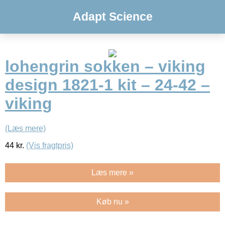
Adapt Science
lohengrin sokken – viking
design 1821-1 kit – 24-42 –
viking
(Læs mere)
44
kr.
(Vis fragtpris)
Læs mere »
Køb nu »