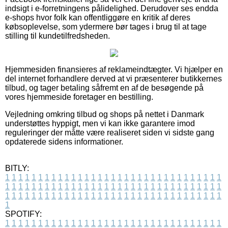
indsigt i e-forretningens pålidelighed. Derudover ses endda
e-shops hvor folk kan offentliggøre en kritik af deres
købsoplevelse, som ydermere bør tages i brug til at tage
stilling til kundetilfredsheden.
Hjemmesiden finansieres af reklameindtægter. Vi hjælper en
del internet forhandlere derved at vi præsenterer butikkernes
tilbud, og tager betaling såfremt en af de besøgende på
vores hjemmeside foretager en bestilling.
Vejledning omkring tilbud og shops på nettet i Danmark
understøttes hyppigt, men vi kan ikke garantere imod
reguleringer der måtte være realiseret siden vi sidste gang
opdaterede sidens informationer.
BITLY:
1
1
1
1
1
1
1
1
1
1
1
1
1
1
1
1
1
1
1
1
1
1
1
1
1
1
1
1
1
1
1
1
1
1
1
1
1
1
1
1
1
1
1
1
1
1
1
1
1
1
1
1
1
1
1
1
1
1
1
1
1
1
1
1
1
1
1
1
1
1
1
1
1
1
1
1
1
1
1
1
1
1
1
1
1
1
1
1
1
1
1
1
1
1
1
1
1
1
1
1
SPOTIFY:
1
1
1
1
1
1
1
1
1
1
1
1
1
1
1
1
1
1
1
1
1
1
1
1
1
1
1
1
1
1
1
1
1