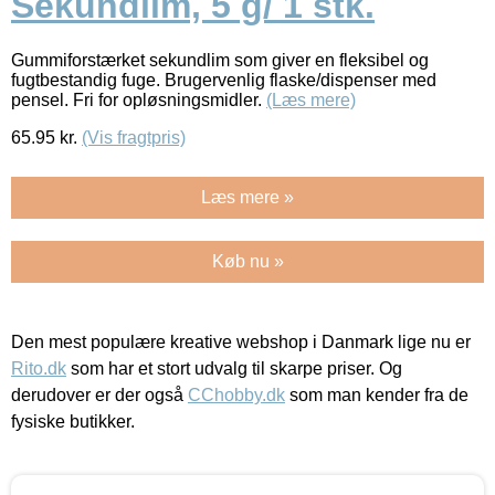
Sekundlim, 5 g/ 1 stk.
Gummiforstærket sekundlim som giver en fleksibel og
fugtbestandig fuge. Brugervenlig flaske/dispenser med
pensel. Fri for opløsningsmidler.
(Læs mere)
65.95
kr.
(Vis fragtpris)
Læs mere »
Køb nu »
Den mest populære kreative webshop i Danmark lige nu er
Rito.dk
som har et stort udvalg til skarpe priser. Og
derudover er der også
CChobby.dk
som man kender fra de
fysiske butikker.