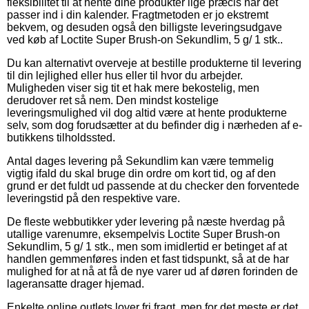
fleksibilitet til at hente dine produkter lige præcis når det
passer ind i din kalender. Fragtmetoden er jo ekstremt
bekvem, og desuden også den billigste leveringsudgave
ved køb af Loctite Super Brush-on Sekundlim, 5 g/ 1 stk..
Du kan alternativt overveje at bestille produkterne til levering
til din lejlighed eller hus eller til hvor du arbejder.
Muligheden viser sig tit et hak mere bekostelig, men
derudover ret så nem. Den mindst kostelige
leveringsmulighed vil dog altid være at hente produkterne
selv, som dog forudsætter at du befinder dig i nærheden af e-
butikkens tilholdssted.
Antal dages levering på Sekundlim kan være temmelig
vigtig ifald du skal bruge din ordre om kort tid, og af den
grund er det fuldt ud passende at du checker den forventede
leveringstid på den respektive vare.
De fleste webbutikker yder levering på næste hverdag på
utallige varenumre, eksempelvis Loctite Super Brush-on
Sekundlim, 5 g/ 1 stk., men som imidlertid er betinget af at
handlen gemmenføres inden et fast tidspunkt, så at de har
mulighed for at nå at få de nye varer ud af døren forinden de
lageransatte drager hjemad.
Enkelte online outlets lover fri fragt, men for det meste er det