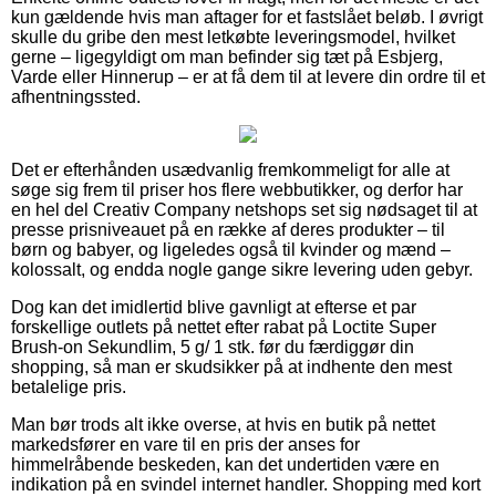
kun gældende hvis man aftager for et fastslået beløb. I øvrigt
skulle du gribe den mest letkøbte leveringsmodel, hvilket
gerne – ligegyldigt om man befinder sig tæt på Esbjerg,
Varde eller Hinnerup – er at få dem til at levere din ordre til et
afhentningssted.
Det er efterhånden usædvanlig fremkommeligt for alle at
søge sig frem til priser hos flere webbutikker, og derfor har
en hel del Creativ Company netshops set sig nødsaget til at
presse prisniveauet på en række af deres produkter – til
børn og babyer, og ligeledes også til kvinder og mænd –
kolossalt, og endda nogle gange sikre levering uden gebyr.
Dog kan det imidlertid blive gavnligt at efterse et par
forskellige outlets på nettet efter rabat på Loctite Super
Brush-on Sekundlim, 5 g/ 1 stk. før du færdiggør din
shopping, så man er skudsikker på at indhente den mest
betalelige pris.
Man bør trods alt ikke overse, at hvis en butik på nettet
markedsfører en vare til en pris der anses for
himmelråbende beskeden, kan det undertiden være en
indikation på en svindel internet handler. Shopping med kort