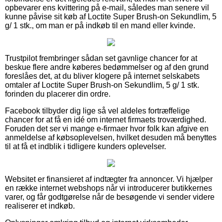
opbevarer ens kvittering på e-mail, således man senere vil
kunne påvise sit køb af Loctite Super Brush-on Sekundlim, 5
g/ 1 stk., om man er på indkøb til en mand eller kvinde.
Trustpilot frembringer sådan set gavnlige chancer for at
beskue flere andre køberes bedømmelser og af den grund
foreslåes det, at du bliver klogere på internet selskabets
omtaler af Loctite Super Brush-on Sekundlim, 5 g/ 1 stk.
forinden du placerer din ordre.
Facebook tilbyder dig lige så vel aldeles fortræffelige
chancer for at få en idé om internet firmaets troværdighed.
Foruden det ser vi mange e-firmaer hvor folk kan afgive en
anmeldelse af købsoplevelsen, hvilket desuden må benyttes
til at få et indblik i tidligere kunders oplevelser.
Websitet er finansieret af indtægter fra annoncer. Vi hjælper
en række internet webshops når vi introducerer butikkernes
varer, og får godtgørelse når de besøgende vi sender videre
realiserer et indkøb.