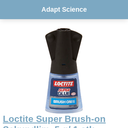
Adapt Science
Loctite Super Brush-on