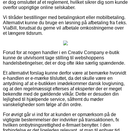
er dog omsluttet af et reglement, hvilket sikrer dig som kunde
overfor uoprigtige online selskaber.
Vi tilråder bestillinger med betalingskort eller mobilbetaling.
Alternativt kunne du bruge en løsning på afbetaling fra f.eks.
ViaBill, forudsat du gerne vil afbetale omkostningerne over
et længere tidsrum.
Forud for at nogen handler i en Creativ Company e-butik
kunne de utvivlsomt tage stilling til webshoppens
handelsbetingelser, det er dog ofte ikke særlig spændende.
Et alternativt forslag kunne derfor være at bemærke hvorvidt
e-handlen er e-mærke tilsluttet, da det skulle være en
antydning af at e-butikken imødekommer dansk lovgivning,
og at den regelmæssigt efterses af eksperter der er meget
bekendte med de gældende vilkår. Dette er desuden din
lejlighed til hjælpende service, såfremt du møder
vanskeligheder som følge af din ordre.
For øvrigt går vi ind for at kunden er opmærksom på de
vigtigste bestemmelser der indvirker på transaktionen, fx
hvilken ombytningsrettighed e-firmaet benytter. I den
forbindelse er det ligeledes relevant, at man til enhver tid