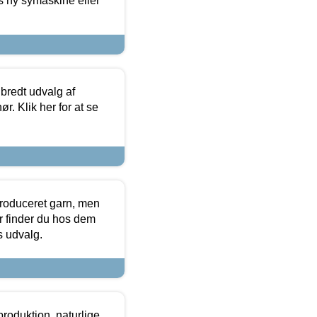
s ny symaskine eller
 bredt udvalg af
r. Klik her for at se
produceret garn, men
or finder du hos dem
es udvalg.
roduktion, naturlige