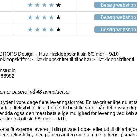
Besøg webshop
Besøg webshop
Besøg webshop
 DROPS Design – Hue Hækleopskrift str. 6/9 mdr – 9/10
kleopskrifter > Hækleopskrifter til tilbehør > Hækleopskrifter ti
nstudio
986982
jerner baseret på
48
anmeldelser
 yder i vore dage flere leveringsformer. En favorit er lige nu at få
 fuld fleksibilitet til at hente de bestilte varer når det passer dig
endda også den mest betalelige mulighed for levering ved køb a
eopskrift str. 6/9 mdr – 9/10.
at få varerne leveret til din private bopæl eller ud til dit arbej
 mere bekostelig, men på den anden side temmelig hensigtsmæs