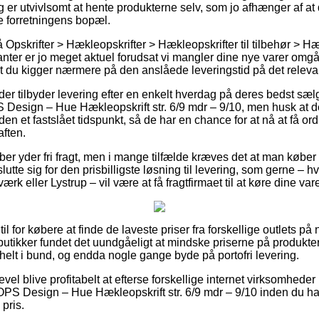
ng er utvivlsomt at hente produkterne selv, som jo afhænger af at 
ne forretningens bopæl.
pskrifter > Hækleopskrifter > Hækleopskrifter til tilbehør > Hæk
anter er jo meget aktuel forudsat vi mangler dine nye varer omgå
at du kigger nærmere på den anslåede leveringstid på det releva
nder tilbyder levering efter en enkelt hverdag på deres bedst sæ
Design – Hue Hækleopskrift str. 6/9 mdr – 9/10, men husk at de
den et fastslået tidspunkt, så de har en chance for at nå at få o
aften.
er yder fri fragt, men i mange tilfælde kræves det at man køber 
utte sig for den prisbilligste løsning til levering, som gerne – 
rk eller Lystrup – vil være at få fragtfirmaet til at køre dine vare
il for købere at finde de laveste priser fra forskellige outlets på 
tikker fundet det uundgåeligt at mindske priserne på produktern
 helt i bund, og endda nogle gange byde på portofri levering.
evel blive profitabelt at efterse forskellige internet virksomhede
PS Design – Hue Hækleopskrift str. 6/9 mdr – 9/10 inden du ha
 pris.