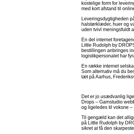
kostelige form for leveri
med kort afstand til onli
Leveringsdygtigheden på O
halstørklæder, huer og v
uden tvivl meningsfuldt 
En del internet foretage
Little Rudolph by DROPS 
bestillingen anbringes in
logistikpersonalet har fyr
En række internet selskab
Som alternativ må du besl
tæt på Aarhus, Frederiksvæ
Det er jo usædvanlig liget
Drops – Garnstudio webbu
og ligeledes til voksne –
Til gengæld kan det allig
på Little Rudolph by DRO
sikret at få den skarpeste