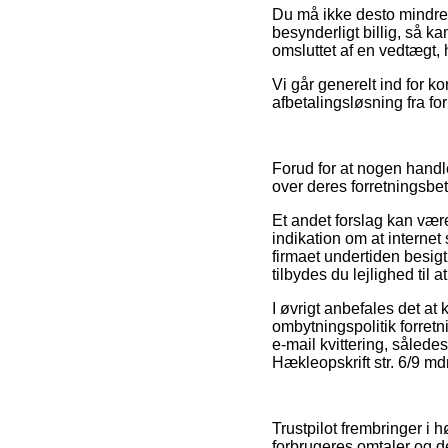
Du må ikke desto mindre v
besynderligt billig, så k
omsluttet af en vedtægt, 
Vi går generelt ind for k
afbetalingsløsning fra for
Forud for at nogen handle
over deres forretningsbe
Et andet forslag kan være
indikation om at internet
firmaet undertiden besi
tilbydes du lejlighed til 
I øvrigt anbefales det at
ombytningspolitik forretn
e-mail kvittering, såled
Hækleopskrift str. 6/9 md
Trustpilot frembringer i 
forbrugeres omtaler og d