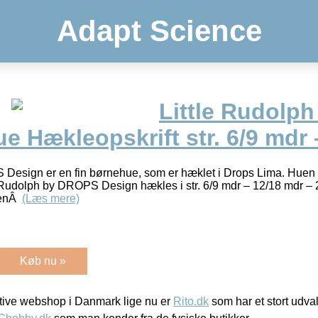
Adapt Science
Little Rudolp
e Hækleopskrift str. 6/9 mdr 
Design er en fin børnehue, som er hæklet i Drops Lima. Huen l
 Rudolph by DROPS Design hækles i str. 6/9 mdr – 12/18 mdr – 2 
huenÂ
(Læs mere)
Køb nu »
ive webshop i Danmark lige nu er
Rito.dk
som har et stort udval