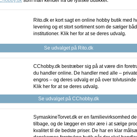
Chobby.dk
som man kender fra de fysiske butikker.
Rito.dk er kort sagt en online hobby butik med h
levering og et stort sortiment som de sælger både
institutioner. Klik her for at se deres udvalg.
Se udvalget på Rito.dk
CChobby.dk bestræber sig på at være din foretr
du handler online. De handler med alle – private,
engros – og deres udvalg er på over tolvtusinde 
Klik her for at se deres udvalg.
Se udvalget på CChobby.dk
SymaskineTorvet.dk er en familievirksomhed der
tilbage, og de lægger en stor ære i at sælge pro
kvalitet til de bedste priser. De har en klar mål