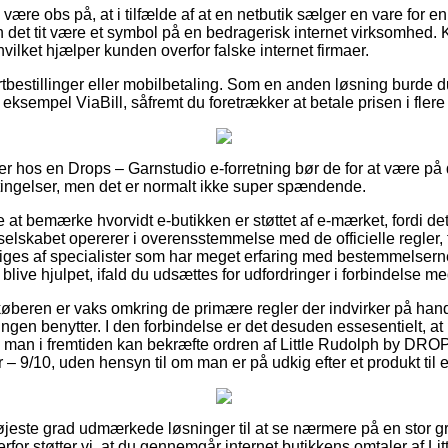
ære obs på, at i tilfælde af at en netbutik sælger en vare for e
an det tit være et symbol på en bedragerisk internet virksomhed.
hvilket hjælper kunden overfor falske internet firmaer.
ortbestillinger eller mobilbetaling. Som en anden løsning burde 
 eksempel ViaBill, såfremt du foretrækker at betale prisen i flere
r hos en Drops – Garnstudio e-forretning bør de for at være på d
tingelser, men det er normalt ikke super spændende.
 at bemærke hvorvidt e-butikken er støttet af e-mærket, fordi d
 selskabet opererer i overensstemmelse med de officielle regler, 
gtiges af specialister som har meget erfaring med bestemmelse
at blive hjulpet, ifald du udsættes for udfordringer i forbindelse me
 køberen er vaks omkring de primære regler der indvirker på hand
ingen benytter. I den forbindelse er det desuden essesentielt, at
es man i fremtiden kan bekræfte ordren af Little Rudolph by DR
r – 9/10, uden hensyn til om man er på udkig efter et produkt til 
højeste grad udmærkede løsninger til at se nærmere på en stor gr
erfor støtter vi, at du gennemgår internet butikkens omtaler af 