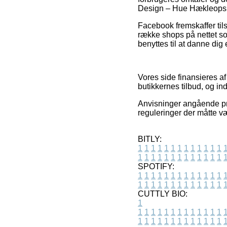
Design – Hue Hækleopskrif
Facebook fremskaffer tils
række shops på nettet so
benyttes til at danne dig 
Vores side finansieres a
butikkernes tilbud, og in
Anvisninger angående prod
reguleringer der måtte v
BITLY:
1
1
1
1
1
1
1
1
1
1
1
1
1
1
1
1
1
1
1
1
1
1
1
1
1
1
SPOTIFY:
1
1
1
1
1
1
1
1
1
1
1
1
1
1
1
1
1
1
1
1
1
1
1
1
1
1
CUTTLY BIO:
1
1
1
1
1
1
1
1
1
1
1
1
1
1
1
1
1
1
1
1
1
1
1
1
1
1
1