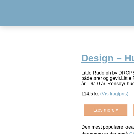
Design – Hu
Little Rudolph by DROPS 
både ører og gevir.Little
år – 9/10 år. Rensdyr-
114.5
kr.
(Vis fragtpris)
Læs mere »
Den mest populære kreat