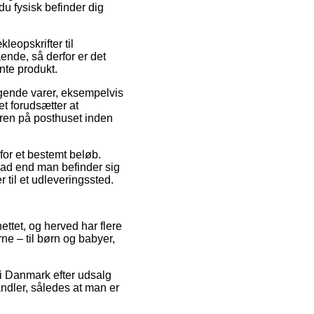
du fysisk befinder dig
leopskrifter til
ende, så derfor er det
nte produkt.
lgende varer, eksempelvis
t forudsætter at
rdren på posthuset inden
for et bestemt beløb.
hvad end man befinder sig
r til et udleveringssted.
nettet, og herved har flere
e – til børn og babyer,
r i Danmark efter udsalg
ndler, således at man er