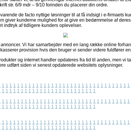
t str. 6/9 mdr – 9/10 forinden du placerer din ordre.
varende de facto nyttige løsninger til at få indsigt i e-firmaets 
m giver kunderne mulighed for at give en bedømmelse af deres kø
et indtryk af tidligere kunders oplevelser.
f annoncer. Vi har samarbejder med en lang række online forhand
dkasserer provision hvis den bruger vi sender videre fuldfører en
ukter og internet handler opdateres fra tid til anden, men vi ta
ære udført siden vi senest opdaterede websitets oplysninger.
1
1
1
1
1
1
1
1
1
1
1
1
1
1
1
1
1
1
1
1
1
1
1
1
1
1
1
1
1
1
1
1
1
1
1
1
1
1
1
1
1
1
1
1
1
1
1
1
1
1
1
1
1
1
1
1
1
1
1
1
1
1
1
1
1
1
1
1
1
1
1
1
1
1
1
1
1
1
1
1
1
1
1
1
1
1
1
1
1
1
1
1
1
1
1
1
1
1
1
1
1
1
1
1
1
1
1
1
1
1
1
1
1
1
1
1
1
1
1
1
1
1
1
1
1
1
1
1
1
1
1
1
1
1
1
1
1
1
1
1
1
1
1
1
1
1
1
1
1
1
1
1
1
1
1
1
1
1
1
1
1
1
1
1
1
1
1
1
1
1
1
1
1
1
1
1
1
1
1
1
1
1
1