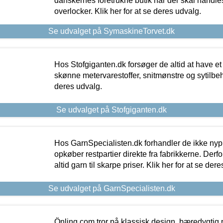
danskernes foretrukne butik når der skal handle
overlocker. Klik her for at se deres udvalg.
Se udvalget på SymaskineTorvet.dk
Hos Stofgiganten.dk forsøger de altid at have et
skønne metervarestoffer, snitmønstre og sytilbehø
deres udvalg.
Se udvalget på Stofgiganten.dk
Hos GarnSpecialisten.dk forhandler de ikke ny
opkøber restpartier direkte fra fabrikkerne. Derf
altid garn til skarpe priser. Klik her for at se der
Se udvalget på GarnSpecialisten.dk
Önling.com tror på klassisk design, bæredygtig p