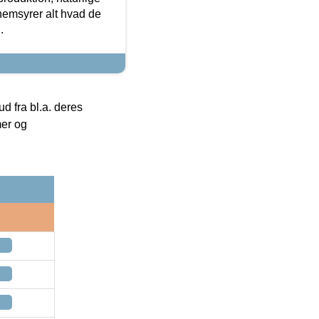
nemsyrer alt hvad de
.
 fra bl.a. deres
mer og