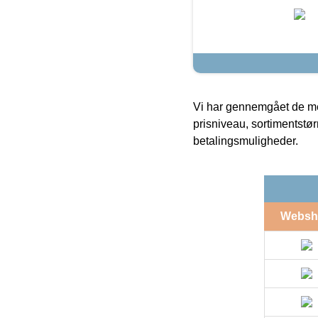
Vi har gennemgået de mes
prisniveau, sortimentstø
betalingsmuligheder.
Websh