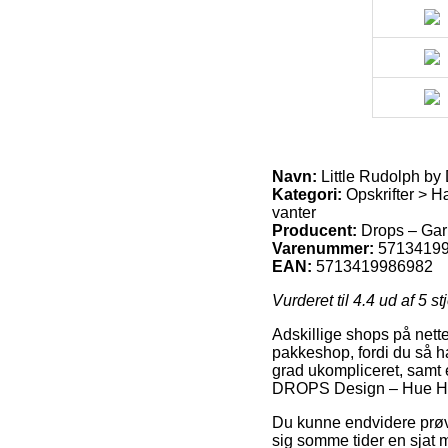
Navn:
Little Rudolph by
Kategori:
Opskrifter > Hæ
vanter
Producent:
Drops – Gar
Varenummer:
5713419
EAN:
5713419986982
Vurderet til
4.4
ud af 5 st
Adskillige shops på nettet
pakkeshop, fordi du så har
grad ukompliceret, samt 
DROPS Design – Hue Hækl
Du kunne endvidere prøve 
sig somme tider en sjat