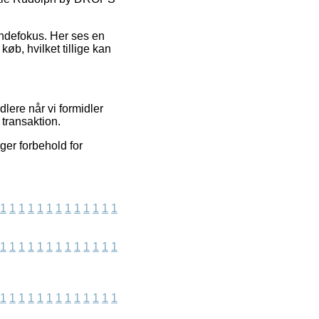
kundefokus. Her ses en
b, hvilket tillige kan
lere når vi formidler
 transaktion.
ger forbehold for
1
1
1
1
1
1
1
1
1
1
1
1
1
1
1
1
1
1
1
1
1
1
1
1
1
1
1
1
1
1
1
1
1
1
1
1
1
1
1