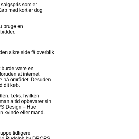
n salgspris som er
 Køb med kort er dog
du bruge en
 bidder.
en sikre side få overblik
et burde være en
foruden at internet
rne på området. Desuden
d dit køb.
len, f.eks. hvilken
 man altid opbevarer sin
OPS Design – Hue
en kvinde eller mand.
uppe tidligere
Little Rudolph by DROPS